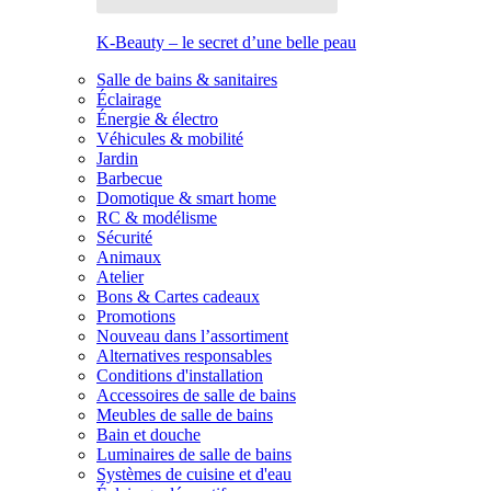
K-Beauty – le secret d’une belle peau
Salle de bains & sanitaires
Éclairage
Énergie & électro
Véhicules & mobilité
Jardin
Barbecue
Domotique & smart home
RC & modélisme
Sécurité
Animaux
Atelier
Bons & Cartes cadeaux
Promotions
Nouveau dans l’assortiment
Alternatives responsables
Conditions d'installation
Accessoires de salle de bains
Meubles de salle de bains
Bain et douche
Luminaires de salle de bains
Systèmes de cuisine et d'eau