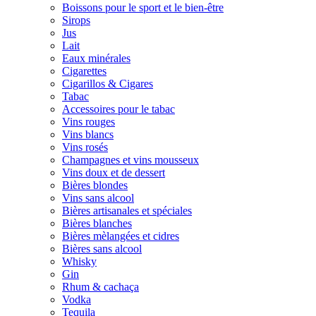
Boissons pour le sport et le bien-être
Sirops
Jus
Lait
Eaux minérales
Cigarettes
Cigarillos & Cigares
Tabac
Accessoires pour le tabac
Vins rouges
Vins blancs
Vins rosés
Champagnes et vins mousseux
Vins doux et de dessert
Bières blondes
Vins sans alcool
Bières artisanales et spéciales
Bières blanches
Bières mèlangées et cidres
Bières sans alcool
Whisky
Gin
Rhum & cachaça
Vodka
Tequila