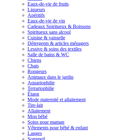
Eaux-de-vie de fruits
Liqueurs
Apéritifs
Eaux-de-vie de vin
Cadeaux Spiritueux & Boissons
Spiritueux sans alcool
Cuisine & vaisselle
Détergents & articles ménagers
Lessive & soins des textiles
Salle de bains & WC
Chiens
Chats
Rongeurs
Animaux dans le jardin
Aquariophilie
Terrariophilie
Étang
Mode maternité et allaitement
Tire-lait
Allaitement
Mon bébé
Soins pour maman
Vêtements pour bébé & enfant
Langes
Sommeil