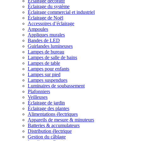
Éclairage décoratif
Éclairage du système
Éclairage commercial et industriel
Éclairage de Noël
Accessoires d’éclairage
Ampoules
Appliques murales
Bandes de LED
Guirlandes lumineuses
Lampes de bureau
Lampes de salle de bains
Lampes de table
Lampes pour enfants
Lampes sur pied
Lampes suspendues
Luminaires de soubassement
Plafonniers
Veilleuses
Éclairage de jardin
Éclairage des plantes
Alimentations électriques
Appareils de mesure & minuteurs
Batteries & accumulateurs
Distribution électrique
Gestion du câblage