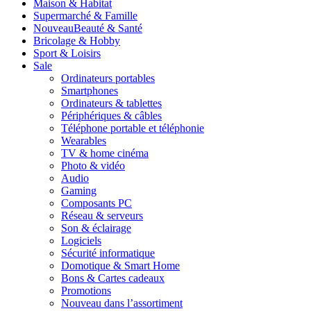
Maison & Habitat
Supermarché & Famille
Nouveau
Beauté & Santé
Bricolage & Hobby
Sport & Loisirs
Sale
Ordinateurs portables
Smartphones
Ordinateurs & tablettes
Périphériques & câbles
Téléphone portable et téléphonie
Wearables
TV & home cinéma
Photo & vidéo
Audio
Gaming
Composants PC
Réseau & serveurs
Son & éclairage
Logiciels
Sécurité informatique
Domotique & Smart Home
Bons & Cartes cadeaux
Promotions
Nouveau dans l’assortiment