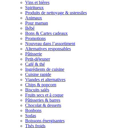
Vins et bières
Spiritueux
Produits de nettoyage & ustensiles
Animaux
Pour maman
Bébé
Bons & Cartes cadeaux
Promotions
Nouveau dans l’assortiment
Alternatives responsables
Pâtisserie
Petit-déjeuner
Café & thé
Ingrédients de cuisine
Cuisine rapide
Viandes et alternatives
Chips & popcorn
Biscuits salés
Fruits secs et à coque
Pâtisseries & barres
Chocolat & desserts
Bonbons
Sodas
Boissons énergisantes
Thés froids