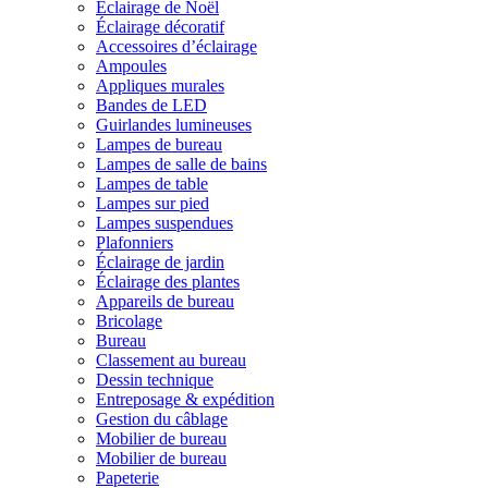
Éclairage de Noël
Éclairage décoratif
Accessoires d’éclairage
Ampoules
Appliques murales
Bandes de LED
Guirlandes lumineuses
Lampes de bureau
Lampes de salle de bains
Lampes de table
Lampes sur pied
Lampes suspendues
Plafonniers
Éclairage de jardin
Éclairage des plantes
Appareils de bureau
Bricolage
Bureau
Classement au bureau
Dessin technique
Entreposage & expédition
Gestion du câblage
Mobilier de bureau
Mobilier de bureau
Papeterie