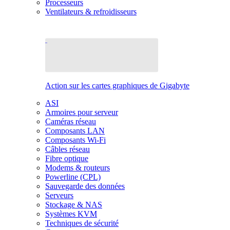
Processeurs
Ventilateurs & refroidisseurs
Action sur les cartes graphiques de Gigabyte
ASI
Armoires pour serveur
Caméras réseau
Composants LAN
Composants Wi-Fi
Câbles réseau
Fibre optique
Modems & routeurs
Powerline (CPL)
Sauvegarde des données
Serveurs
Stockage & NAS
Systèmes KVM
Techniques de sécurité