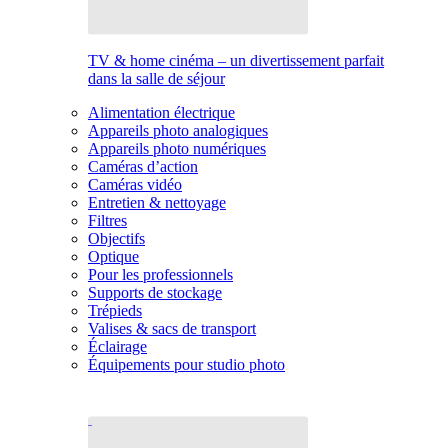
TV & home cinéma – un divertissement parfait
dans la salle de séjour
Alimentation électrique
Appareils photo analogiques
Appareils photo numériques
Caméras d’action
Caméras vidéo
Entretien & nettoyage
Filtres
Objectifs
Optique
Pour les professionnels
Supports de stockage
Trépieds
Valises & sacs de transport
Éclairage
Équipements pour studio photo