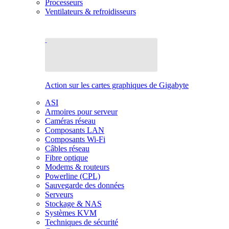
Processeurs
Ventilateurs & refroidisseurs
Action sur les cartes graphiques de Gigabyte
ASI
Armoires pour serveur
Caméras réseau
Composants LAN
Composants Wi-Fi
Câbles réseau
Fibre optique
Modems & routeurs
Powerline (CPL)
Sauvegarde des données
Serveurs
Stockage & NAS
Systèmes KVM
Techniques de sécurité