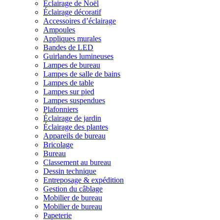
Éclairage de Noël
Éclairage décoratif
Accessoires d’éclairage
Ampoules
Appliques murales
Bandes de LED
Guirlandes lumineuses
Lampes de bureau
Lampes de salle de bains
Lampes de table
Lampes sur pied
Lampes suspendues
Plafonniers
Éclairage de jardin
Éclairage des plantes
Appareils de bureau
Bricolage
Bureau
Classement au bureau
Dessin technique
Entreposage & expédition
Gestion du câblage
Mobilier de bureau
Mobilier de bureau
Papeterie