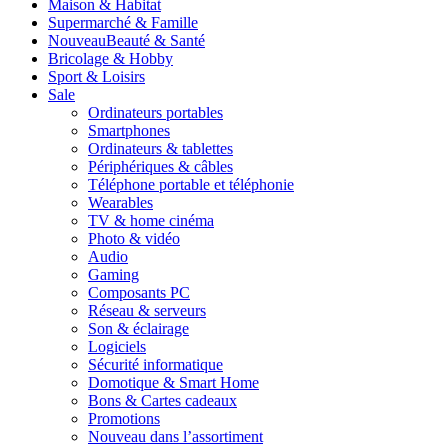
Maison & Habitat
Supermarché & Famille
Nouveau
Beauté & Santé
Bricolage & Hobby
Sport & Loisirs
Sale
Ordinateurs portables
Smartphones
Ordinateurs & tablettes
Périphériques & câbles
Téléphone portable et téléphonie
Wearables
TV & home cinéma
Photo & vidéo
Audio
Gaming
Composants PC
Réseau & serveurs
Son & éclairage
Logiciels
Sécurité informatique
Domotique & Smart Home
Bons & Cartes cadeaux
Promotions
Nouveau dans l’assortiment