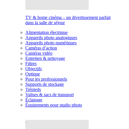
TV & home cinéma – un divertissement parfait
dans la salle de séjour
Alimentation électrique
Appareils photo analogiques
Appareils photo numériques
Caméras d’action
Caméras vidéo
Entretien & nettoyage
Filtres
Objectifs
Optique
Pour les professionnels
Supports de stockage
Trépieds
Valises & sacs de transport
Éclairage
Équipements pour studio photo