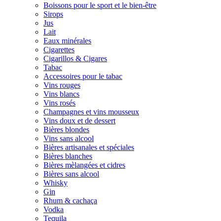
Boissons pour le sport et le bien-être
Sirops
Jus
Lait
Eaux minérales
Cigarettes
Cigarillos & Cigares
Tabac
Accessoires pour le tabac
Vins rouges
Vins blancs
Vins rosés
Champagnes et vins mousseux
Vins doux et de dessert
Bières blondes
Vins sans alcool
Bières artisanales et spéciales
Bières blanches
Bières mèlangées et cidres
Bières sans alcool
Whisky
Gin
Rhum & cachaça
Vodka
Tequila