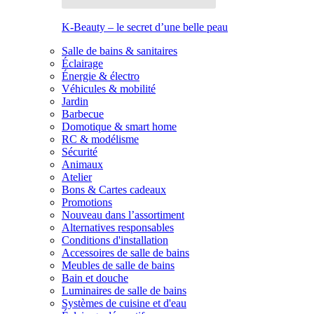
K-Beauty – le secret d’une belle peau
Salle de bains & sanitaires
Éclairage
Énergie & électro
Véhicules & mobilité
Jardin
Barbecue
Domotique & smart home
RC & modélisme
Sécurité
Animaux
Atelier
Bons & Cartes cadeaux
Promotions
Nouveau dans l’assortiment
Alternatives responsables
Conditions d'installation
Accessoires de salle de bains
Meubles de salle de bains
Bain et douche
Luminaires de salle de bains
Systèmes de cuisine et d'eau