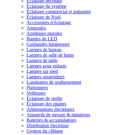
Éclairage décoratif
Éclairage du système
Éclairage commercial et industriel
Éclairage de Noël
Accessoires d’éclairage
Ampoules
Appliques murales
Bandes de LED
Guirlandes lumineuses
Lampes de bureau
Lampes de salle de bains
Lampes de table
Lampes pour enfants
Lampes sur pied
Lampes suspendues
Luminaires de soubassement
Plafonniers
Veilleuses
Éclairage de jardin
Éclairage des plantes
Alimentations électriques
Appareils de mesure & minuteurs
Batteries & accumulateurs
Distribution électrique
Gestion du câblage