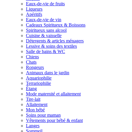
Eaux-de-vie de fruits
Liqueurs
Apéritifs
Eaux-de-vie de vin
Cadeaux Spiritueux & Boissons
Spiritueux sans alcool
Cuisine & vaisselle
Détergents & articles ménagers
Lessive & soins des textiles
Salle de bains & WC
Chiens
Chats
Rongeurs
Animaux dans le jardin
Aquariophilie
Terrariophilie
Étang
Mode maternité et allaitement
Tire-lait
Allaitement
Mon bébé
Soins pour maman
Vêtements pour bébé & enfant
Langes
Sommeil