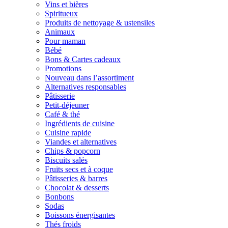
Vins et bières
Spiritueux
Produits de nettoyage & ustensiles
Animaux
Pour maman
Bébé
Bons & Cartes cadeaux
Promotions
Nouveau dans l’assortiment
Alternatives responsables
Pâtisserie
Petit-déjeuner
Café & thé
Ingrédients de cuisine
Cuisine rapide
Viandes et alternatives
Chips & popcorn
Biscuits salés
Fruits secs et à coque
Pâtisseries & barres
Chocolat & desserts
Bonbons
Sodas
Boissons énergisantes
Thés froids