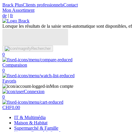
Brack Plus
Clients professionnels
Contact
Mon Assortiment
de
|
fr
Lorsque les résultats de la saisie semi-automatique sont disponibles, eff
Rechercher
0
Comparaison
0
Favoris
Mon compte
Connexion
0
CHF
0.00
IT & Multimédia
Maison & Habitat
Supermarché & Famille