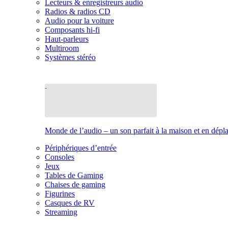
Lecteurs & enregistreurs audio
Radios & radios CD
Audio pour la voiture
Composants hi-fi
Haut-parleurs
Multiroom
Systèmes stéréo
Monde de l’audio – un son parfait à la maison et en dép
Périphériques d’entrée
Consoles
Jeux
Tables de Gaming
Chaises de gaming
Figurines
Casques de RV
Streaming