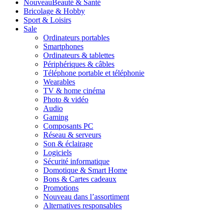
Nouveau
Beauté & Santé
Bricolage & Hobby
Sport & Loisirs
Sale
Ordinateurs portables
Smartphones
Ordinateurs & tablettes
Périphériques & câbles
Téléphone portable et téléphonie
Wearables
TV & home cinéma
Photo & vidéo
Audio
Gaming
Composants PC
Réseau & serveurs
Son & éclairage
Logiciels
Sécurité informatique
Domotique & Smart Home
Bons & Cartes cadeaux
Promotions
Nouveau dans l’assortiment
Alternatives responsables