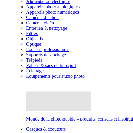
Alimentation électrique
Appareils photo analogiques
Appareils photo numériques
Caméras d’action
Caméras vidéo
Entretien & nettoyage
Filtres
Objectifs
Optique
Pour les professionnels
Supports de stockage
Trépieds
Valises & sacs de transport
Éclairage
Équipements pour studio photo
Monde de la photographie – produits, conseils et inspirat
Casques & écouteurs