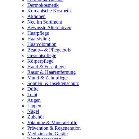
Dermokosmetik
Koreanische Kosmetik
Aktionen
Neu im Sortiment
Bewusste Alternativen
Haarpflege
Haarstyling
Haarcoloration
Beauty- & Pflegetools
Gesichtspflege
Körperpflege
Hand & Fusspflege
Rasur & Haarentfernung
Mund & Zahnpflege
Sonnen- & Insektenschutz
Düfte
Teint
Augen
Lippen
Nägel
Zubehör
Vitamine & Mineralstoffe
Prävention & Regeneration
Medizinische Geräte