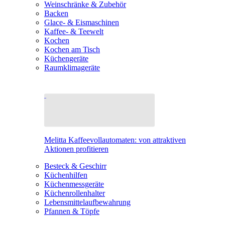
Weinschränke & Zubehör
Backen
Glace- & Eismaschinen
Kaffee- & Teewelt
Kochen
Kochen am Tisch
Küchengeräte
Raumklimageräte
Melitta Kaffeevollautomaten: von attraktiven
Aktionen profitieren
Besteck & Geschirr
Küchenhilfen
Küchenmessgeräte
Küchenrollenhalter
Lebensmittelaufbewahrung
Pfannen & Töpfe