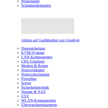
Prozessoren
Schnittstellenkarten
Aktion auf Grafikkarten von Gigabyte
Datensicherung
KVM-Systeme
LAN-Komponenten
LWL/Glasfaser
Modem & Router
Netzwerkkabel
Netzwerkschränke
Powerline
Server
Sicherheitstechnik
Storage & NAS
USV
WLAN-Komponenten
Überwachungskameras