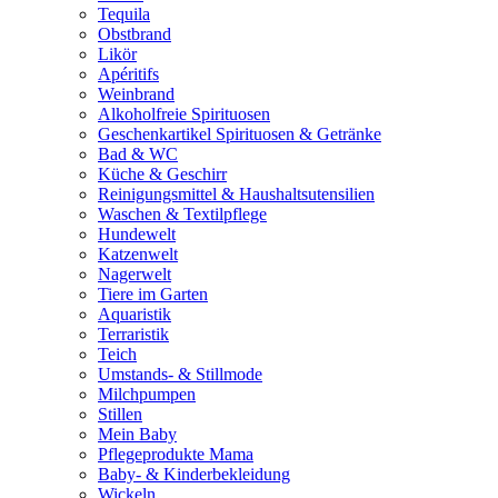
Tequila
Obstbrand
Likör
Apéritifs
Weinbrand
Alkoholfreie Spirituosen
Geschenkartikel Spirituosen & Getränke
Bad & WC
Küche & Geschirr
Reinigungsmittel & Haushaltsutensilien
Waschen & Textilpflege
Hundewelt
Katzenwelt
Nagerwelt
Tiere im Garten
Aquaristik
Terraristik
Teich
Umstands- & Stillmode
Milchpumpen
Stillen
Mein Baby
Pflegeprodukte Mama
Baby- & Kinderbekleidung
Wickeln