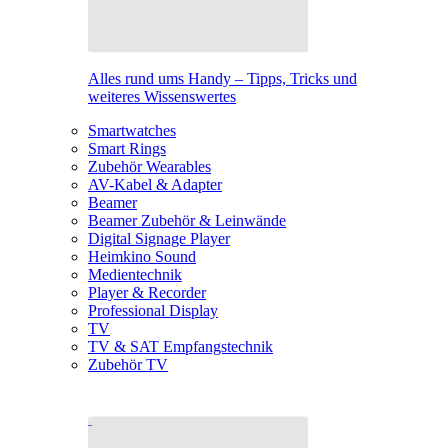
Alles rund ums Handy – Tipps, Tricks und
weiteres Wissenswertes
Smartwatches
Smart Rings
Zubehör Wearables
AV-Kabel & Adapter
Beamer
Beamer Zubehör & Leinwände
Digital Signage Player
Heimkino Sound
Medientechnik
Player & Recorder
Professional Display
TV
TV & SAT Empfangstechnik
Zubehör TV