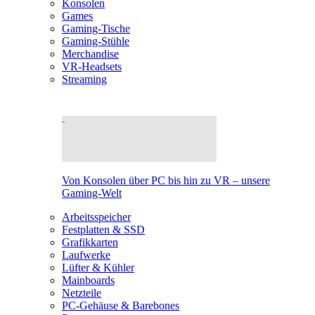
Konsolen
Games
Gaming-Tische
Gaming-Stühle
Merchandise
VR-Headsets
Streaming
Von Konsolen über PC bis hin zu VR – unsere
Gaming-Welt
Arbeitsspeicher
Festplatten & SSD
Grafikkarten
Laufwerke
Lüfter & Kühler
Mainboards
Netzteile
PC-Gehäuse & Barebones