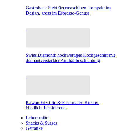
Gastroback Siebträgermaschinen: kompakt im
Design, gross im Espresso-Genuss
Swiss Diamond: hochwertiges Kochgeschirr mit
diamantverstärkter Antihaftbeschichtung
Kawaii Filzstifte & Fasermaler: Kreativ.
Niedlich. Inspirierend.
Lebensmittel
Snacks & Süsses
Getränke