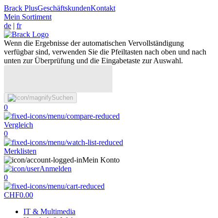
Brack Plus
Geschäftskunden
Kontakt
Mein Sortiment
de
|
fr
Wenn die Ergebnisse der automatischen Vervollständigung
verfügbar sind, verwenden Sie die Pfeiltasten nach oben und nach
unten zur Überprüfung und die Eingabetaste zur Auswahl.
Suchen
0
Vergleich
0
Merklisten
Mein Konto
Anmelden
0
CHF
0.00
IT & Multimedia