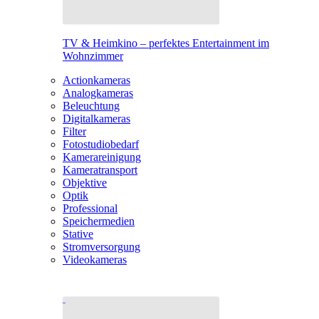
TV & Heimkino – perfektes Entertainment im
Wohnzimmer
Actionkameras
Analogkameras
Beleuchtung
Digitalkameras
Filter
Fotostudiobedarf
Kamerareinigung
Kameratransport
Objektive
Optik
Professional
Speichermedien
Stative
Stromversorgung
Videokameras