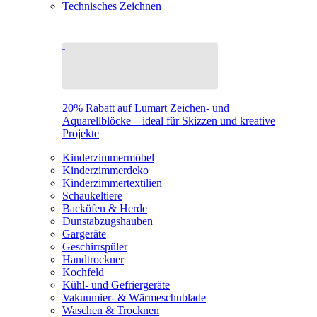
Technisches Zeichnen
20% Rabatt auf Lumart Zeichen- und
Aquarellblöcke – ideal für Skizzen und kreative
Projekte
Kinderzimmermöbel
Kinderzimmerdeko
Kinderzimmertextilien
Schaukeltiere
Backöfen & Herde
Dunstabzugshauben
Gargeräte
Geschirrspüler
Handtrockner
Kochfeld
Kühl- und Gefriergeräte
Vakuumier- & Wärmeschublade
Waschen & Trocknen