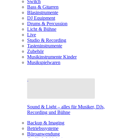
Switch
Bass & Gitarren
Blasinstrumente
DJ Equipment
Drums & Percussion
Licht & Bühne
Live
Studio & Recording
Tasteninstrumente
Zubehör
Musikinstrumente Kinder
Musikspielwaren
Sound & Light – alles für Musiker, DJs,
Recording und Bühne
Backup & Imaging
Betriebssysteme
Büroanwendung