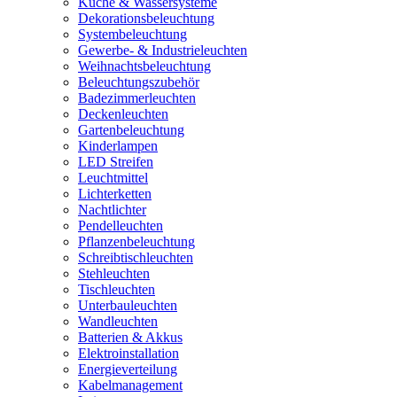
Küche & Wassersysteme
Dekorationsbeleuchtung
Systembeleuchtung
Gewerbe- & Industrieleuchten
Weihnachtsbeleuchtung
Beleuchtungszubehör
Badezimmerleuchten
Deckenleuchten
Gartenbeleuchtung
Kinderlampen
LED Streifen
Leuchtmittel
Lichterketten
Nachtlichter
Pendelleuchten
Pflanzenbeleuchtung
Schreibtischleuchten
Stehleuchten
Tischleuchten
Unterbauleuchten
Wandleuchten
Batterien & Akkus
Elektroinstallation
Energieverteilung
Kabelmanagement