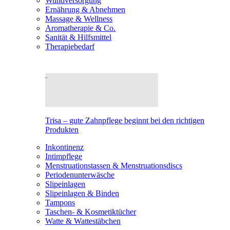
Wundversorgung
Ernährung & Abnehmen
Massage & Wellness
Aromatherapie & Co.
Sanität & Hilfsmittel
Therapiebedarf
Trisa – gute Zahnpflege beginnt bei den richtigen
Produkten
Inkontinenz
Intimpflege
Menstruationstassen & Menstruationsdiscs
Periodenunterwäsche
Slipeinlagen
Slipeinlagen & Binden
Tampons
Taschen- & Kosmetiktücher
Watte & Wattestäbchen