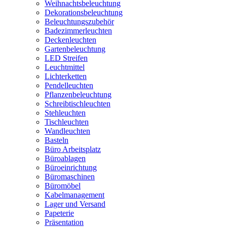
Weihnachtsbeleuchtung
Dekorationsbeleuchtung
Beleuchtungszubehör
Badezimmerleuchten
Deckenleuchten
Gartenbeleuchtung
LED Streifen
Leuchtmittel
Lichterketten
Pendelleuchten
Pflanzenbeleuchtung
Schreibtischleuchten
Stehleuchten
Tischleuchten
Wandleuchten
Basteln
Büro Arbeitsplatz
Büroablagen
Büroeinrichtung
Büromaschinen
Büromöbel
Kabelmanagement
Lager und Versand
Papeterie
Präsentation