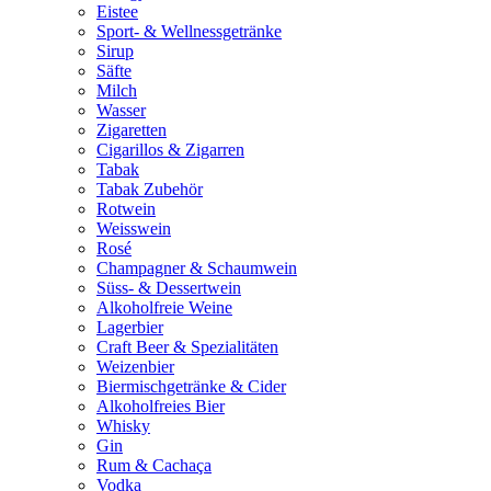
Eistee
Sport- & Wellnessgetränke
Sirup
Säfte
Milch
Wasser
Zigaretten
Cigarillos & Zigarren
Tabak
Tabak Zubehör
Rotwein
Weisswein
Rosé
Champagner & Schaumwein
Süss- & Dessertwein
Alkoholfreie Weine
Lagerbier
Craft Beer & Spezialitäten
Weizenbier
Biermischgetränke & Cider
Alkoholfreies Bier
Whisky
Gin
Rum & Cachaça
Vodka