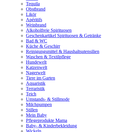
Tequila
Obstbrand
Likör
Apéritifs
Weinbrand
Alkoholfreie Spirituosen
Geschenkartikel Spirituosen & Getränke
Bad & WC
Küche & Geschirr
Reinigungsmittel & Haushaltsutensilien
Waschen & Textilpflege
Hundewelt
Katzenwelt
Nagerwelt
Tiere im Garten
Aquaristik
Terraristik
Teich
Umstands- & Stillmode
Milchpumpen
Stillen
Mein Baby
Pflegeprodukte Mama
Baby- & Kinderbekleidung
Wickeln