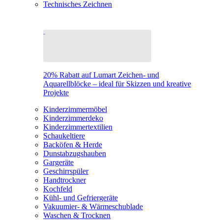
Technisches Zeichnen
20% Rabatt auf Lumart Zeichen- und
Aquarellblöcke – ideal für Skizzen und kreative
Projekte
Kinderzimmermöbel
Kinderzimmerdeko
Kinderzimmertextilien
Schaukeltiere
Backöfen & Herde
Dunstabzugshauben
Gargeräte
Geschirrspüler
Handtrockner
Kochfeld
Kühl- und Gefriergeräte
Vakuumier- & Wärmeschublade
Waschen & Trocknen