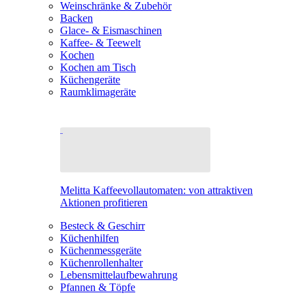
Weinschränke & Zubehör
Backen
Glace- & Eismaschinen
Kaffee- & Teewelt
Kochen
Kochen am Tisch
Küchengeräte
Raumklimageräte
Melitta Kaffeevollautomaten: von attraktiven
Aktionen profitieren
Besteck & Geschirr
Küchenhilfen
Küchenmessgeräte
Küchenrollenhalter
Lebensmittelaufbewahrung
Pfannen & Töpfe