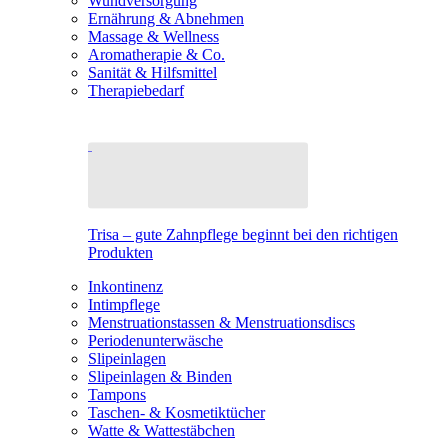
Wundversorgung
Ernährung & Abnehmen
Massage & Wellness
Aromatherapie & Co.
Sanität & Hilfsmittel
Therapiebedarf
Trisa – gute Zahnpflege beginnt bei den richtigen
Produkten
Inkontinenz
Intimpflege
Menstruationstassen & Menstruationsdiscs
Periodenunterwäsche
Slipeinlagen
Slipeinlagen & Binden
Tampons
Taschen- & Kosmetiktücher
Watte & Wattestäbchen