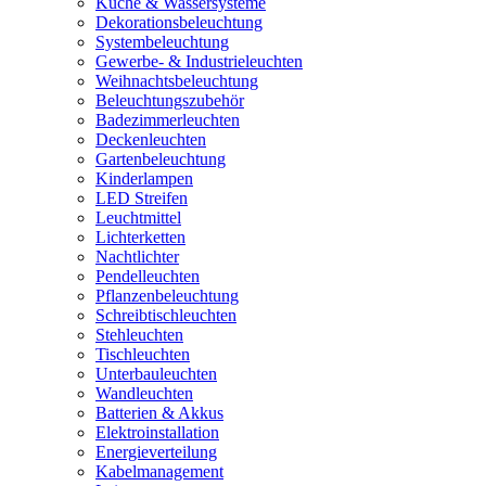
Küche & Wassersysteme
Dekorationsbeleuchtung
Systembeleuchtung
Gewerbe- & Industrieleuchten
Weihnachtsbeleuchtung
Beleuchtungszubehör
Badezimmerleuchten
Deckenleuchten
Gartenbeleuchtung
Kinderlampen
LED Streifen
Leuchtmittel
Lichterketten
Nachtlichter
Pendelleuchten
Pflanzenbeleuchtung
Schreibtischleuchten
Stehleuchten
Tischleuchten
Unterbauleuchten
Wandleuchten
Batterien & Akkus
Elektroinstallation
Energieverteilung
Kabelmanagement