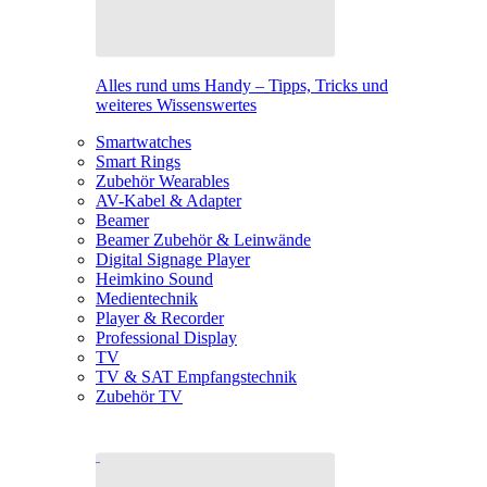
Alles rund ums Handy – Tipps, Tricks und
weiteres Wissenswertes
Smartwatches
Smart Rings
Zubehör Wearables
AV-Kabel & Adapter
Beamer
Beamer Zubehör & Leinwände
Digital Signage Player
Heimkino Sound
Medientechnik
Player & Recorder
Professional Display
TV
TV & SAT Empfangstechnik
Zubehör TV