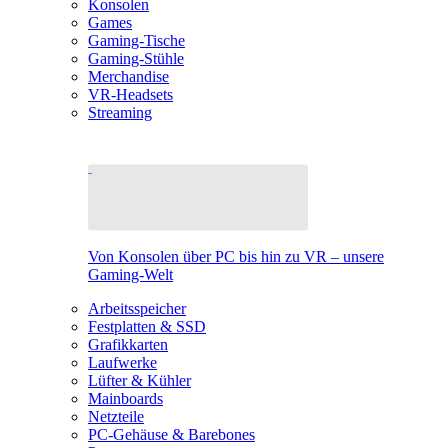
Konsolen
Games
Gaming-Tische
Gaming-Stühle
Merchandise
VR-Headsets
Streaming
Von Konsolen über PC bis hin zu VR – unsere
Gaming-Welt
Arbeitsspeicher
Festplatten & SSD
Grafikkarten
Laufwerke
Lüfter & Kühler
Mainboards
Netzteile
PC-Gehäuse & Barebones