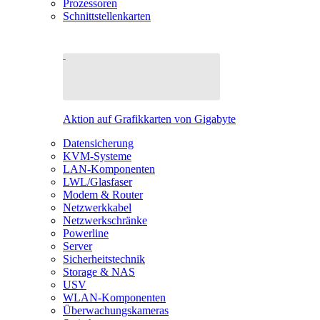
Prozessoren
Schnittstellenkarten
Aktion auf Grafikkarten von Gigabyte
Datensicherung
KVM-Systeme
LAN-Komponenten
LWL/Glasfaser
Modem & Router
Netzwerkkabel
Netzwerkschränke
Powerline
Server
Sicherheitstechnik
Storage & NAS
USV
WLAN-Komponenten
Überwachungskameras