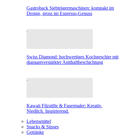
Gastroback Siebträgermaschinen: kompakt im
Design, gross im Espresso-Genuss
Swiss Diamond: hochwertiges Kochgeschirr mit
diamantverstärkter Antihaftbeschichtung
Kawaii Filzstifte & Fasermaler: Kreativ.
Niedlich. Inspirierend.
Lebensmittel
Snacks & Süsses
Getränke