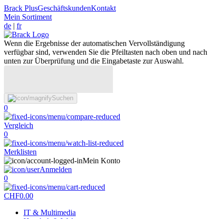
Brack Plus
Geschäftskunden
Kontakt
Mein Sortiment
de
|
fr
Wenn die Ergebnisse der automatischen Vervollständigung
verfügbar sind, verwenden Sie die Pfeiltasten nach oben und nach
unten zur Überprüfung und die Eingabetaste zur Auswahl.
Suchen
0
Vergleich
0
Merklisten
Mein Konto
Anmelden
0
CHF
0.00
IT & Multimedia