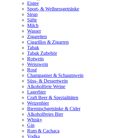
Eistee
Sport- & Wellnessgetränke
Sirup
Säfte
Milch
Wasser
Zigaretten
Cigarillos & Zigarren
Tabak
Tabak Zubehör
Rotwein
Weisswein
Rosé
Champagner & Schaumwein
Süss- & Dessertwein
Alkoholfreie Weine
Lagerbier
Craft Beer & Spezialitäten
Weizenbier
Biermischgetränke & Cider
Alkoholfreies Bier
Whisky
Gin
Rum & Cachaça
Vodka