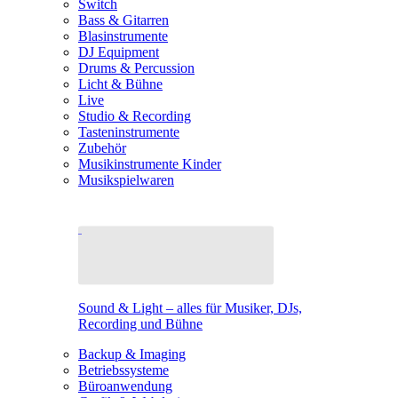
Switch
Bass & Gitarren
Blasinstrumente
DJ Equipment
Drums & Percussion
Licht & Bühne
Live
Studio & Recording
Tasteninstrumente
Zubehör
Musikinstrumente Kinder
Musikspielwaren
Sound & Light – alles für Musiker, DJs,
Recording und Bühne
Backup & Imaging
Betriebssysteme
Büroanwendung