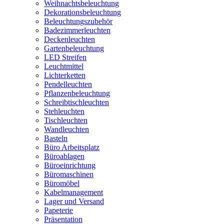
Weihnachtsbeleuchtung
Dekorationsbeleuchtung
Beleuchtungszubehör
Badezimmerleuchten
Deckenleuchten
Gartenbeleuchtung
LED Streifen
Leuchtmittel
Lichterketten
Pendelleuchten
Pflanzenbeleuchtung
Schreibtischleuchten
Stehleuchten
Tischleuchten
Wandleuchten
Basteln
Büro Arbeitsplatz
Büroablagen
Büroeinrichtung
Büromaschinen
Büromöbel
Kabelmanagement
Lager und Versand
Papeterie
Präsentation