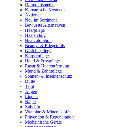
Dermokosmetik
Koreanische Kosmetik
Aktionen
Neu im Sortiment
Bewusste Alternativen
Haarpflege
Haarstyling
Haarcoloration
Beauty- & Pflegetools
Gesichtspflege
Körperpflege
Hand & Fusspflege
Rasur & Haarentfernung
Mund & Zahnpflege
Sonnen- & Insektenschutz
Düfte
Teint
Augen
Lippen
Nägel
Zubehör
Vitamine & Mineralstoffe
Prävention & Regeneration
Medizinische Geräte