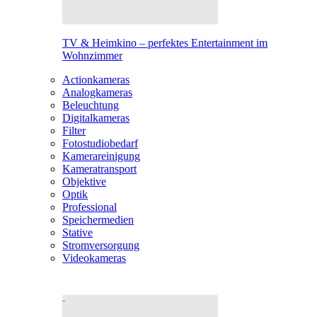
TV & Heimkino – perfektes Entertainment im
Wohnzimmer
Actionkameras
Analogkameras
Beleuchtung
Digitalkameras
Filter
Fotostudiobedarf
Kamerareinigung
Kameratransport
Objektive
Optik
Professional
Speichermedien
Stative
Stromversorgung
Videokameras