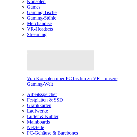
Konsolen
Games
Gaming-Tische
Gaming-Stühle
Merchandise
VR-Headsets
Streaming
Von Konsolen über PC bis hin zu VR – unsere
Gaming-Welt
Arbeitsspeicher
Festplatten & SSD
Grafikkarten
Laufwerke
Lüfter & Kühler
Mainboards
Netzteile
PC-Gehäuse & Barebones