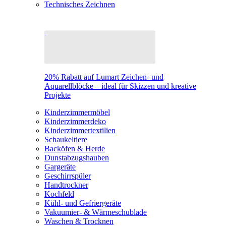
Technisches Zeichnen
20% Rabatt auf Lumart Zeichen- und
Aquarellblöcke – ideal für Skizzen und kreative
Projekte
Kinderzimmermöbel
Kinderzimmerdeko
Kinderzimmertextilien
Schaukeltiere
Backöfen & Herde
Dunstabzugshauben
Gargeräte
Geschirrspüler
Handtrockner
Kochfeld
Kühl- und Gefriergeräte
Vakuumier- & Wärmeschublade
Waschen & Trocknen