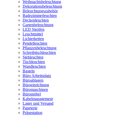
Weihnachtsbeleuchtung
Dekorationsbeleuchtung
Beleuchtungszubehör
Badezimmerleuchten
Deckenleuchten
Gartenbeleuchtung
LED Streifen
Leuchtmittel
Lichterketten
Pendelleuchten
Pflanzenbeleuchtung
Schreibtischleuchten
Stehleuchten
Tischleuchten
Wandleuchten
Basteln
Büro Arbeitsplatz
Büroablagen
Büroeinrichtung
Büromaschinen
Büromöbel
Kabelmanagement
Lager und Versand
Papeterie
Präsentation