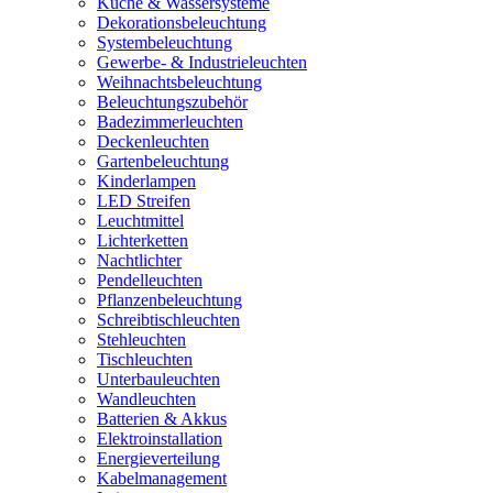
Küche & Wassersysteme
Dekorationsbeleuchtung
Systembeleuchtung
Gewerbe- & Industrieleuchten
Weihnachtsbeleuchtung
Beleuchtungszubehör
Badezimmerleuchten
Deckenleuchten
Gartenbeleuchtung
Kinderlampen
LED Streifen
Leuchtmittel
Lichterketten
Nachtlichter
Pendelleuchten
Pflanzenbeleuchtung
Schreibtischleuchten
Stehleuchten
Tischleuchten
Unterbauleuchten
Wandleuchten
Batterien & Akkus
Elektroinstallation
Energieverteilung
Kabelmanagement