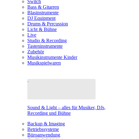
Switch
Bass & Gitarren
Blasinstrumente
DJ Equipment
Drums & Percussion
Licht & Bühne
Live
Studio & Recording
Tasteninstrumente
Zubehör
Musikinstrumente Kinder
Musikspielwaren
Sound & Light – alles für Musiker, DJs,
Recording und Bühne
Backup & Imaging
Betriebssysteme
Büroanwendung