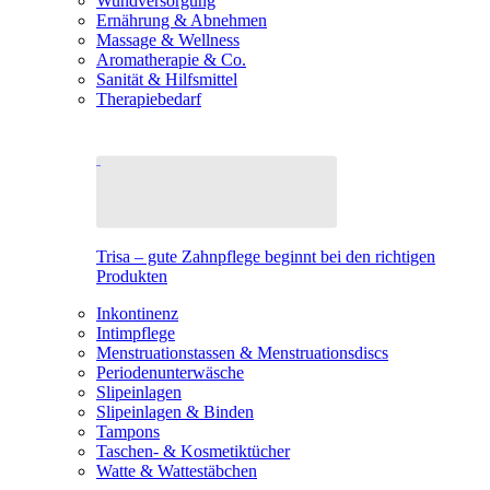
Wundversorgung
Ernährung & Abnehmen
Massage & Wellness
Aromatherapie & Co.
Sanität & Hilfsmittel
Therapiebedarf
Trisa – gute Zahnpflege beginnt bei den richtigen
Produkten
Inkontinenz
Intimpflege
Menstruationstassen & Menstruationsdiscs
Periodenunterwäsche
Slipeinlagen
Slipeinlagen & Binden
Tampons
Taschen- & Kosmetiktücher
Watte & Wattestäbchen