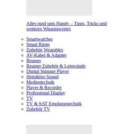
Alles rund ums Handy – Tipps, Tricks und
weiteres Wissenswertes
Smartwatches
Smart Rings
Zubehör Wearables
AV-Kabel & Adapter
Beamer
Beamer Zubehör & Leinwände
Digital Signage Player
Heimkino Sound
Medientechnik
Player & Recorder
Professional Display
TV
TV & SAT Empfangstechnik
Zubehör TV