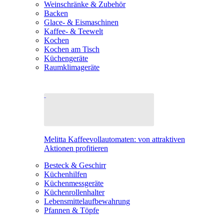
Weinschränke & Zubehör
Backen
Glace- & Eismaschinen
Kaffee- & Teewelt
Kochen
Kochen am Tisch
Küchengeräte
Raumklimageräte
Melitta Kaffeevollautomaten: von attraktiven
Aktionen profitieren
Besteck & Geschirr
Küchenhilfen
Küchenmessgeräte
Küchenrollenhalter
Lebensmittelaufbewahrung
Pfannen & Töpfe