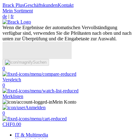
Brack Plus
Geschäftskunden
Kontakt
Mein Sortiment
de
|
fr
Wenn die Ergebnisse der automatischen Vervollständigung
verfügbar sind, verwenden Sie die Pfeiltasten nach oben und nach
unten zur Überprüfung und die Eingabetaste zur Auswahl.
Suchen
0
Vergleich
0
Merklisten
Mein Konto
Anmelden
0
CHF
0.00
IT & Multimedia