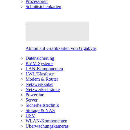
Prozessoren
Schnittstellenkarten
Aktion auf Grafikkarten von Gigabyte
Datensicherung
KVM-Systeme
LAN-Komponenten
LWL/Glasfaser
Modem & Router
Netzwerkkabel
Netzwerkschränke
Powerline
Server
Sicherheitstechnik
Storage & NAS
USV
WLAN-Komponenten
Überwachungskameras