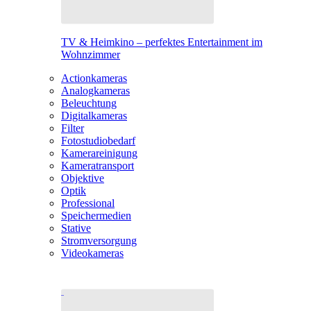
TV & Heimkino – perfektes Entertainment im
Wohnzimmer
Actionkameras
Analogkameras
Beleuchtung
Digitalkameras
Filter
Fotostudiobedarf
Kamerareinigung
Kameratransport
Objektive
Optik
Professional
Speichermedien
Stative
Stromversorgung
Videokameras