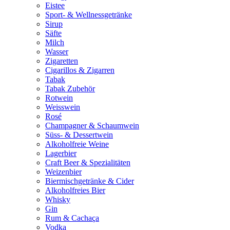
Eistee
Sport- & Wellnessgetränke
Sirup
Säfte
Milch
Wasser
Zigaretten
Cigarillos & Zigarren
Tabak
Tabak Zubehör
Rotwein
Weisswein
Rosé
Champagner & Schaumwein
Süss- & Dessertwein
Alkoholfreie Weine
Lagerbier
Craft Beer & Spezialitäten
Weizenbier
Biermischgetränke & Cider
Alkoholfreies Bier
Whisky
Gin
Rum & Cachaça
Vodka