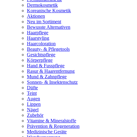
Dermokosmetik
Koreanische Kosmetik
Aktionen
Neu im Sortiment
Bewusste Alternativen
Haarpflege
Haarstyling
Haarcoloration
Beauty- & Pflegetools
Gesichtspflege
Körperpflege
Hand & Fusspflege
Rasur & Haarentfernung
Mund & Zahnpflege
Sonnen- & Insektenschutz
Düfte
Teint
Augen
Lippen
Nägel
Zubehör
Vitamine & Mineralstoffe
Prävention & Regeneration
Medizinische Geräte