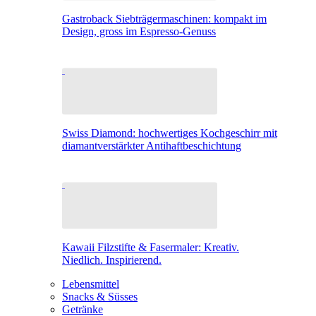
Gastroback Siebträgermaschinen: kompakt im
Design, gross im Espresso-Genuss
Swiss Diamond: hochwertiges Kochgeschirr mit
diamantverstärkter Antihaftbeschichtung
Kawaii Filzstifte & Fasermaler: Kreativ.
Niedlich. Inspirierend.
Lebensmittel
Snacks & Süsses
Getränke