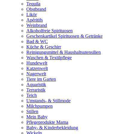
Tequila
Obstbrand
Likör
Apéritifs
Weinbrand
Alkoholfreie Spirituosen
Geschenkartikel Spirituosen & Getränke
Bad & WC
Küche & Geschirr
Reinigungsmittel & Haushaltsutensilien
Waschen & Textilpflege
Hundewelt
Katzenwelt
Nagerwelt
Tiere im Garten
Aquaristik
Terraristik
Teich
Umstands- & Stillmode
Milchpumpen
Stillen
Mein Baby
Pflegeprodukte Mama
Baby- & Kinderbekleidung
Wickeln