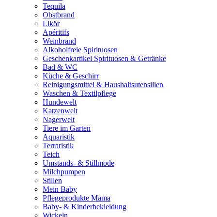
Tequila
Obstbrand
Likör
Apéritifs
Weinbrand
Alkoholfreie Spirituosen
Geschenkartikel Spirituosen & Getränke
Bad & WC
Küche & Geschirr
Reinigungsmittel & Haushaltsutensilien
Waschen & Textilpflege
Hundewelt
Katzenwelt
Nagerwelt
Tiere im Garten
Aquaristik
Terraristik
Teich
Umstands- & Stillmode
Milchpumpen
Stillen
Mein Baby
Pflegeprodukte Mama
Baby- & Kinderbekleidung
Wickeln