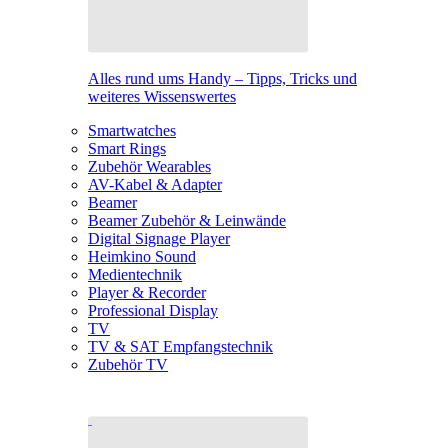
Alles rund ums Handy – Tipps, Tricks und
weiteres Wissenswertes
Smartwatches
Smart Rings
Zubehör Wearables
AV-Kabel & Adapter
Beamer
Beamer Zubehör & Leinwände
Digital Signage Player
Heimkino Sound
Medientechnik
Player & Recorder
Professional Display
TV
TV & SAT Empfangstechnik
Zubehör TV