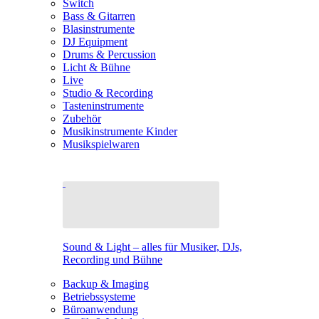
Switch
Bass & Gitarren
Blasinstrumente
DJ Equipment
Drums & Percussion
Licht & Bühne
Live
Studio & Recording
Tasteninstrumente
Zubehör
Musikinstrumente Kinder
Musikspielwaren
Sound & Light – alles für Musiker, DJs,
Recording und Bühne
Backup & Imaging
Betriebssysteme
Büroanwendung