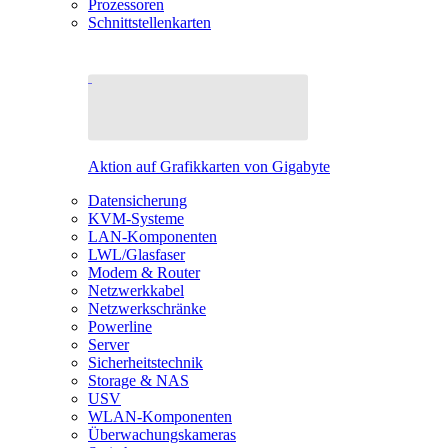
Prozessoren
Schnittstellenkarten
Aktion auf Grafikkarten von Gigabyte
Datensicherung
KVM-Systeme
LAN-Komponenten
LWL/Glasfaser
Modem & Router
Netzwerkkabel
Netzwerkschränke
Powerline
Server
Sicherheitstechnik
Storage & NAS
USV
WLAN-Komponenten
Überwachungskameras