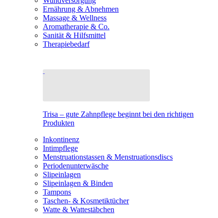
Wundversorgung
Ernährung & Abnehmen
Massage & Wellness
Aromatherapie & Co.
Sanität & Hilfsmittel
Therapiebedarf
Trisa – gute Zahnpflege beginnt bei den richtigen
Produkten
Inkontinenz
Intimpflege
Menstruationstassen & Menstruationsdiscs
Periodenunterwäsche
Slipeinlagen
Slipeinlagen & Binden
Tampons
Taschen- & Kosmetiktücher
Watte & Wattestäbchen