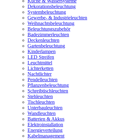
Küche & Wassersysteme
Dekorationsbeleuchtung
Systembeleuchtung
Gewerbe- & Industrieleuchten
Weihnachtsbeleuchtung
Beleuchtungszubehör
Badezimmerleuchten
Deckenleuchten
Gartenbeleuchtung
Kinderlampen
LED Streifen
Leuchtmittel
Lichterketten
Nachtlichter
Pendelleuchten
Pflanzenbeleuchtung
Schreibtischleuchten
Stehleuchten
Tischleuchten
Unterbauleuchten
Wandleuchten
Batterien & Akkus
Elektroinstallation
Energieverteilung
Kabelmanagement