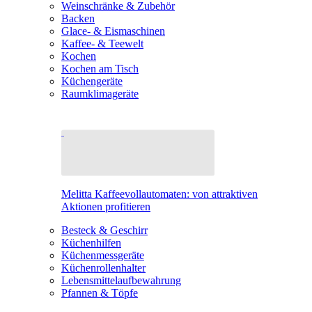
Weinschränke & Zubehör
Backen
Glace- & Eismaschinen
Kaffee- & Teewelt
Kochen
Kochen am Tisch
Küchengeräte
Raumklimageräte
Melitta Kaffeevollautomaten: von attraktiven
Aktionen profitieren
Besteck & Geschirr
Küchenhilfen
Küchenmessgeräte
Küchenrollenhalter
Lebensmittelaufbewahrung
Pfannen & Töpfe