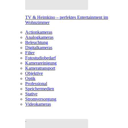
TV & Heimkino – perfektes Entertainment im
Wohnzimmer
Actionkameras
Analogkameras
Beleuchtung
Digitalkameras
Filter
Fotostudiobedarf
Kamerareinigung
Kameratransport
Objektive
Optik
Professional
Speichermedien
Stative
Stromversorgung
Videokameras