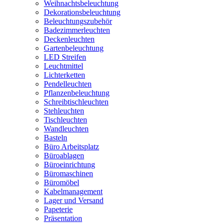
Weihnachtsbeleuchtung
Dekorationsbeleuchtung
Beleuchtungszubehör
Badezimmerleuchten
Deckenleuchten
Gartenbeleuchtung
LED Streifen
Leuchtmittel
Lichterketten
Pendelleuchten
Pflanzenbeleuchtung
Schreibtischleuchten
Stehleuchten
Tischleuchten
Wandleuchten
Basteln
Büro Arbeitsplatz
Büroablagen
Büroeinrichtung
Büromaschinen
Büromöbel
Kabelmanagement
Lager und Versand
Papeterie
Präsentation