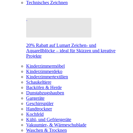
Technisches Zeichnen
20% Rabatt auf Lumart Zeichen- und
Aquarellblöcke – ideal für Skizzen und kreative
Projekte
Kinderzimmermöbel
Kinderzimmerdeko
Kinderzimmertextilien
Schaukeltiere
Backöfen & Herde
Dunstabzugshauben
Gargeräte
Geschirrspüler
Handtrockner
Kochfeld
Kühl- und Gefriergeräte
Vakuumier- & Wärmeschublade
Waschen & Trocknen