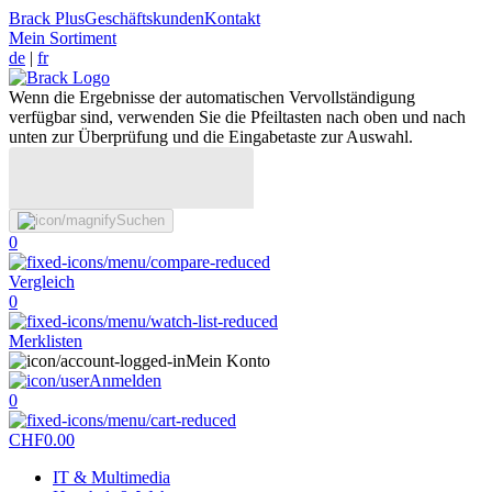
Brack Plus
Geschäftskunden
Kontakt
Mein Sortiment
de
|
fr
Wenn die Ergebnisse der automatischen Vervollständigung
verfügbar sind, verwenden Sie die Pfeiltasten nach oben und nach
unten zur Überprüfung und die Eingabetaste zur Auswahl.
Suchen
0
Vergleich
0
Merklisten
Mein Konto
Anmelden
0
CHF
0.00
IT & Multimedia