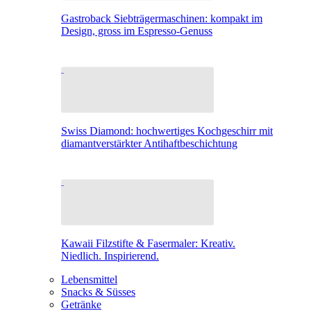
Gastroback Siebträgermaschinen: kompakt im
Design, gross im Espresso-Genuss
Swiss Diamond: hochwertiges Kochgeschirr mit
diamantverstärkter Antihaftbeschichtung
Kawaii Filzstifte & Fasermaler: Kreativ.
Niedlich. Inspirierend.
Lebensmittel
Snacks & Süsses
Getränke