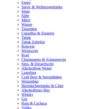
Eistee
Sport- & Wellnessgetränke
Sirup
Säfte
Milch
Wasser
Zigaretten
Cigarillos & Zigarren
Tabak
Tabak Zubehör
Rotwein
Weisswein
Rosé
Champagner & Schaumwein
Süss- & Dessertwein
Alkoholfreie Weine
Lagerbier
Craft Beer & Spezialitäten
Weizenbier
Biermischgetränke & Cider
Alkoholfreies Bier
Whisky
Gin
Rum & Cachaça
Vodka