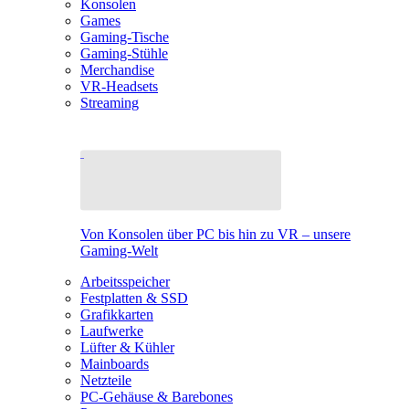
Konsolen
Games
Gaming-Tische
Gaming-Stühle
Merchandise
VR-Headsets
Streaming
Von Konsolen über PC bis hin zu VR – unsere
Gaming-Welt
Arbeitsspeicher
Festplatten & SSD
Grafikkarten
Laufwerke
Lüfter & Kühler
Mainboards
Netzteile
PC-Gehäuse & Barebones