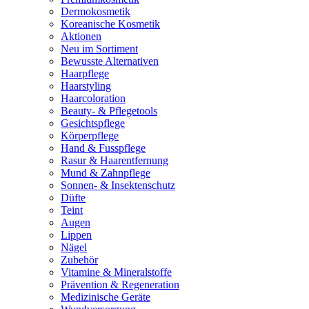
Dermokosmetik
Koreanische Kosmetik
Aktionen
Neu im Sortiment
Bewusste Alternativen
Haarpflege
Haarstyling
Haarcoloration
Beauty- & Pflegetools
Gesichtspflege
Körperpflege
Hand & Fusspflege
Rasur & Haarentfernung
Mund & Zahnpflege
Sonnen- & Insektenschutz
Düfte
Teint
Augen
Lippen
Nägel
Zubehör
Vitamine & Mineralstoffe
Prävention & Regeneration
Medizinische Geräte