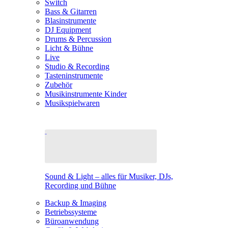
Switch
Bass & Gitarren
Blasinstrumente
DJ Equipment
Drums & Percussion
Licht & Bühne
Live
Studio & Recording
Tasteninstrumente
Zubehör
Musikinstrumente Kinder
Musikspielwaren
Sound & Light – alles für Musiker, DJs,
Recording und Bühne
Backup & Imaging
Betriebssysteme
Büroanwendung