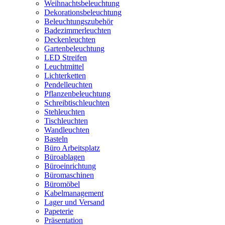
Weihnachtsbeleuchtung
Dekorationsbeleuchtung
Beleuchtungszubehör
Badezimmerleuchten
Deckenleuchten
Gartenbeleuchtung
LED Streifen
Leuchtmittel
Lichterketten
Pendelleuchten
Pflanzenbeleuchtung
Schreibtischleuchten
Stehleuchten
Tischleuchten
Wandleuchten
Basteln
Büro Arbeitsplatz
Büroablagen
Büroeinrichtung
Büromaschinen
Büromöbel
Kabelmanagement
Lager und Versand
Papeterie
Präsentation