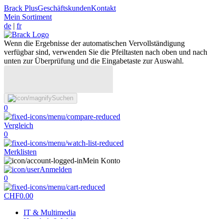
Brack Plus
Geschäftskunden
Kontakt
Mein Sortiment
de
|
fr
Wenn die Ergebnisse der automatischen Vervollständigung
verfügbar sind, verwenden Sie die Pfeiltasten nach oben und nach
unten zur Überprüfung und die Eingabetaste zur Auswahl.
Suchen
0
Vergleich
0
Merklisten
Mein Konto
Anmelden
0
CHF
0.00
IT & Multimedia