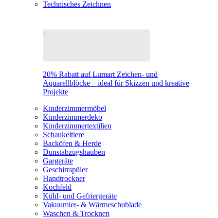
Technisches Zeichnen
20% Rabatt auf Lumart Zeichen- und
Aquarellblöcke – ideal für Skizzen und kreative
Projekte
Kinderzimmermöbel
Kinderzimmerdeko
Kinderzimmertextilien
Schaukeltiere
Backöfen & Herde
Dunstabzugshauben
Gargeräte
Geschirrspüler
Handtrockner
Kochfeld
Kühl- und Gefriergeräte
Vakuumier- & Wärmeschublade
Waschen & Trocknen