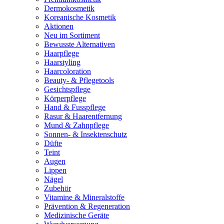
Dermokosmetik
Koreanische Kosmetik
Aktionen
Neu im Sortiment
Bewusste Alternativen
Haarpflege
Haarstyling
Haarcoloration
Beauty- & Pflegetools
Gesichtspflege
Körperpflege
Hand & Fusspflege
Rasur & Haarentfernung
Mund & Zahnpflege
Sonnen- & Insektenschutz
Düfte
Teint
Augen
Lippen
Nägel
Zubehör
Vitamine & Mineralstoffe
Prävention & Regeneration
Medizinische Geräte