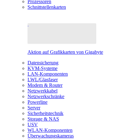
Prozessoren
Schnittstellenkarten
Aktion auf Grafikkarten von Gigabyte
Datensicherung
KVM-Systeme
LAN-Komponenten
LWL/Glasfaser
Modem & Router
Netzwerkkabel
Netzwerkschränke
Powerline
Server
Sicherheitstechnik
Storage & NAS
USV
WLAN-Komponenten
Überwachungskameras