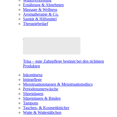
Wundversorgung
Ernährung & Abnehmen
Massage & Wellness
Aromatherapie & Co.
Sanität & Hilfsmittel
Therapiebedarf
Trisa – gute Zahnpflege beginnt bei den richtigen
Produkten
Inkontinenz
Intimpflege
Menstruationstassen & Menstruationsdiscs
Periodenunterwäsche
Slipeinlagen
Slipeinlagen & Binden
Tampons
Taschen- & Kosmetiktücher
Watte & Wattestäbchen