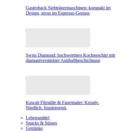
Gastroback Siebträgermaschinen: kompakt im
Design, gross im Espresso-Genuss
Swiss Diamond: hochwertiges Kochgeschirr mit
diamantverstärkter Antihaftbeschichtung
Kawaii Filzstifte & Fasermaler: Kreativ.
Niedlich. Inspirierend.
Lebensmittel
Snacks & Süsses
Getränke