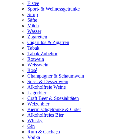
Eistee
Sport- & Wellnessgetränke
Sirup
Säfte
Milch
Wasser
Zigaretten
Cigarillos & Zigarren
Tabak
Tabak Zubehör
Rotwein
Weisswein
Rosé
Champagner & Schaumwein
Süss- & Dessertwein
Alkoholfreie Weine
Lagerbier
Craft Beer & Spezialitäten
Weizenbier
Biermischgetränke & Cider
Alkoholfreies Bier
Whisky
Gin
Rum & Cachaça
Vodka