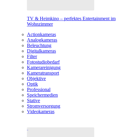
TV & Heimkino – perfektes Entertainment im
Wohnzimmer
Actionkameras
Analogkameras
Beleuchtung
Digitalkameras
Filter
Fotostudiobedarf
Kamerareinigung
Kameratransport
Objektive
Optik
Professional
Speichermedien
Stative
Stromversorgung
Videokameras