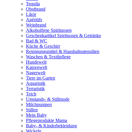
Tequila
Obstbrand
Likör
Apéritifs
Weinbrand
Alkoholfreie Spirituosen
Geschenkartikel Spirituosen & Getränke
Bad & WC
Küche & Geschirr
Reinigungsmittel & Haushaltsutensilien
Waschen & Textilpflege
Hundewelt
Katzenwelt
Nagerwelt
Tiere im Garten
Aquaristik
Terraristik
Teich
Umstands- & Stillmode
Milchpumpen
Stillen
Mein Baby
Pflegeprodukte Mama
Baby- & Kinderbekleidung
Wickeln