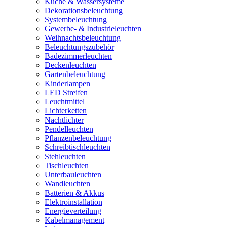
Küche & Wassersysteme
Dekorationsbeleuchtung
Systembeleuchtung
Gewerbe- & Industrieleuchten
Weihnachtsbeleuchtung
Beleuchtungszubehör
Badezimmerleuchten
Deckenleuchten
Gartenbeleuchtung
Kinderlampen
LED Streifen
Leuchtmittel
Lichterketten
Nachtlichter
Pendelleuchten
Pflanzenbeleuchtung
Schreibtischleuchten
Stehleuchten
Tischleuchten
Unterbauleuchten
Wandleuchten
Batterien & Akkus
Elektroinstallation
Energieverteilung
Kabelmanagement