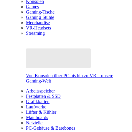
Konsolen
Games
Gaming-Tische
Gaming-Stühle
Merchandise
VR-Headsets
Streaming
Von Konsolen über PC bis hin zu VR – unsere
Gaming-Welt
Arbeitsspeicher
Festplatten & SSD
Grafikkarten
Laufwerke
Lüfter & Kühler
Mainboards
Netzteile
PC-Gehäuse & Barebones