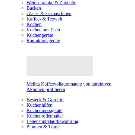
Weinschränke & Zubehör
Backen
Glace- & Eismaschinen
Kaffee- & Teewelt
Kochen
Kochen am Tisch
Küchengeräte
Raumklimageräte
Melitta Kaffeevollautomaten: von attraktiven
Aktionen profitieren
Besteck & Geschirr
Küchenhilfen
Küchenmessgeräte
Küchenrollenhalter
Lebensmittelaufbewahrung
Pfannen & Töpfe