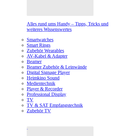
Alles rund ums Handy – Tipps, Tricks und
weiteres Wissenswertes
Smartwatches
Smart Rings
Zubehör Wearables
AV-Kabel & Adapter
Beamer
Beamer Zubehör & Leinwände
Digital Signage Player
Heimkino Sound
Medientechnik
Player & Recorder
Professional Display
TV
TV & SAT Empfangstechnik
Zubehör TV