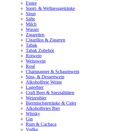
Eistee
Sport- & Wellnessgetränke
Sirup
Säfte
Milch
Wasser
Zigaretten
Cigarillos & Zigarren
Tabak
Tabak Zubehör
Rotwein
Weisswein
Rosé
Champagner & Schaumwein
Süss- & Dessertwein
Alkoholfreie Weine
Lagerbier
Craft Beer & Spezialitäten
Weizenbier
Biermischgetränke & Cider
Alkoholfreies Bier
Whisky
Gin
Rum & Cachaça
Vodka