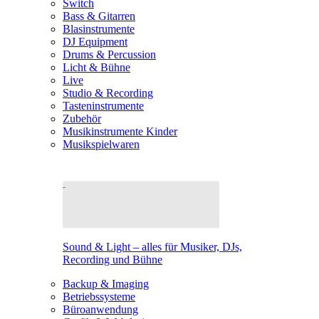
Switch
Bass & Gitarren
Blasinstrumente
DJ Equipment
Drums & Percussion
Licht & Bühne
Live
Studio & Recording
Tasteninstrumente
Zubehör
Musikinstrumente Kinder
Musikspielwaren
Sound & Light – alles für Musiker, DJs,
Recording und Bühne
Backup & Imaging
Betriebssysteme
Büroanwendung