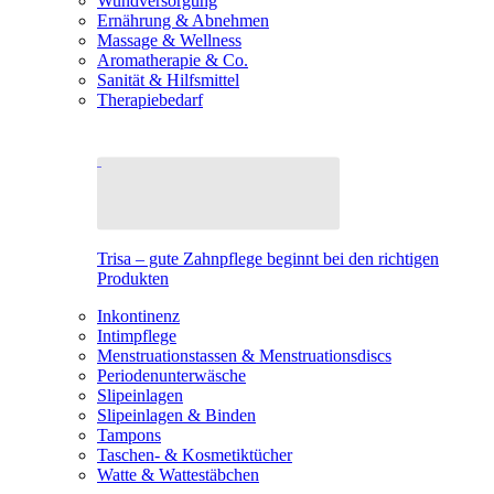
Wundversorgung
Ernährung & Abnehmen
Massage & Wellness
Aromatherapie & Co.
Sanität & Hilfsmittel
Therapiebedarf
Trisa – gute Zahnpflege beginnt bei den richtigen
Produkten
Inkontinenz
Intimpflege
Menstruationstassen & Menstruationsdiscs
Periodenunterwäsche
Slipeinlagen
Slipeinlagen & Binden
Tampons
Taschen- & Kosmetiktücher
Watte & Wattestäbchen