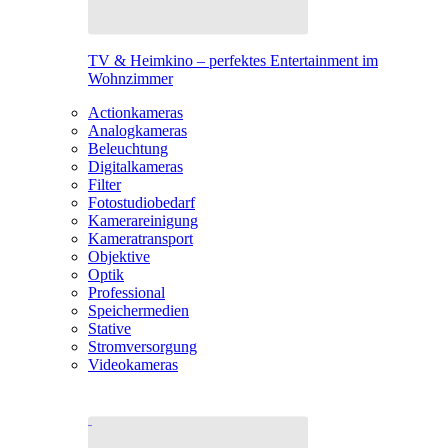
TV & Heimkino – perfektes Entertainment im
Wohnzimmer
Actionkameras
Analogkameras
Beleuchtung
Digitalkameras
Filter
Fotostudiobedarf
Kamerareinigung
Kameratransport
Objektive
Optik
Professional
Speichermedien
Stative
Stromversorgung
Videokameras