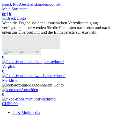
Brack Plus
Geschäftskunden
Kontakt
Mein Sortiment
de
|
fr
Wenn die Ergebnisse der automatischen Vervollständigung
verfügbar sind, verwenden Sie die Pfeiltasten nach oben und nach
unten zur Überprüfung und die Eingabetaste zur Auswahl.
Suchen
0
Vergleich
0
Merklisten
Mein Konto
Anmelden
0
CHF
0.00
IT & Multimedia