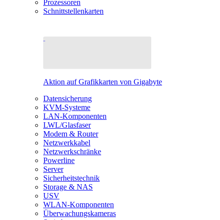
Prozessoren
Schnittstellenkarten
Aktion auf Grafikkarten von Gigabyte
Datensicherung
KVM-Systeme
LAN-Komponenten
LWL/Glasfaser
Modem & Router
Netzwerkkabel
Netzwerkschränke
Powerline
Server
Sicherheitstechnik
Storage & NAS
USV
WLAN-Komponenten
Überwachungskameras