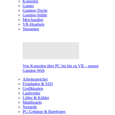
Konsolen
Games
Gaming-Tische
Gaming-Stühle
Merchandise
VR-Headsets
Streaming
Von Konsolen über PC bis hin zu VR – unsere
Gaming-Welt
Arbeitsspeicher
Festplatten & SSD
Grafikkarten
Laufwerke
Lüfter & Kühler
Mainboards
Netzteile
PC-Gehäuse & Barebones