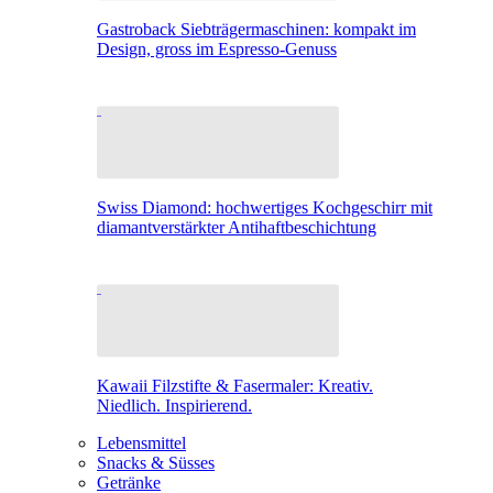
Gastroback Siebträgermaschinen: kompakt im
Design, gross im Espresso-Genuss
Swiss Diamond: hochwertiges Kochgeschirr mit
diamantverstärkter Antihaftbeschichtung
Kawaii Filzstifte & Fasermaler: Kreativ.
Niedlich. Inspirierend.
Lebensmittel
Snacks & Süsses
Getränke