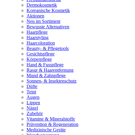
Dermokosmetik
Koreanische Kosmetik
Aktionen
Neu im Sortiment
Bewusste Alternativen
Haarpflege
Haarstyling
Haarcoloration
Beauty- & Pflegetools
Gesichtspflege
Körperpflege
Hand & Fusspflege
Rasur & Haarentfernung
Mund & Zahnpflege
Sonnen- & Insektenschutz
Düfte
Teint
Augen
Lippen
Nägel
Zubehör
Vitamine & Mineralstoffe
Prävention & Regeneration
Medizinische Geräte