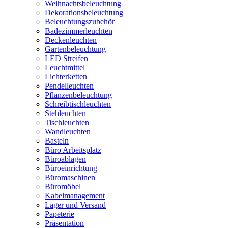
Weihnachtsbeleuchtung
Dekorationsbeleuchtung
Beleuchtungszubehör
Badezimmerleuchten
Deckenleuchten
Gartenbeleuchtung
LED Streifen
Leuchtmittel
Lichterketten
Pendelleuchten
Pflanzenbeleuchtung
Schreibtischleuchten
Stehleuchten
Tischleuchten
Wandleuchten
Basteln
Büro Arbeitsplatz
Büroablagen
Büroeinrichtung
Büromaschinen
Büromöbel
Kabelmanagement
Lager und Versand
Papeterie
Präsentation