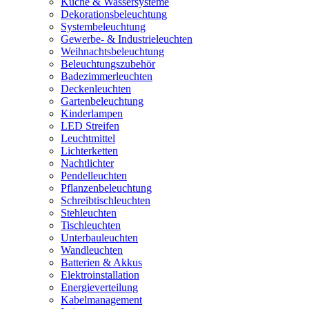
Küche & Wassersysteme
Dekorationsbeleuchtung
Systembeleuchtung
Gewerbe- & Industrieleuchten
Weihnachtsbeleuchtung
Beleuchtungszubehör
Badezimmerleuchten
Deckenleuchten
Gartenbeleuchtung
Kinderlampen
LED Streifen
Leuchtmittel
Lichterketten
Nachtlichter
Pendelleuchten
Pflanzenbeleuchtung
Schreibtischleuchten
Stehleuchten
Tischleuchten
Unterbauleuchten
Wandleuchten
Batterien & Akkus
Elektroinstallation
Energieverteilung
Kabelmanagement