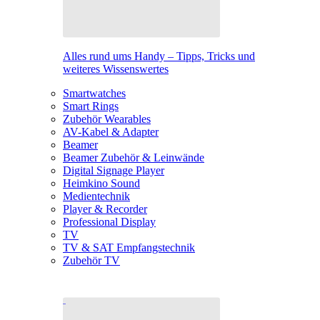
Alles rund ums Handy – Tipps, Tricks und
weiteres Wissenswertes
Smartwatches
Smart Rings
Zubehör Wearables
AV-Kabel & Adapter
Beamer
Beamer Zubehör & Leinwände
Digital Signage Player
Heimkino Sound
Medientechnik
Player & Recorder
Professional Display
TV
TV & SAT Empfangstechnik
Zubehör TV