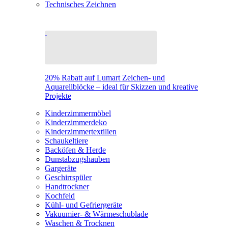
Technisches Zeichnen
20% Rabatt auf Lumart Zeichen- und
Aquarellblöcke – ideal für Skizzen und kreative
Projekte
Kinderzimmermöbel
Kinderzimmerdeko
Kinderzimmertextilien
Schaukeltiere
Backöfen & Herde
Dunstabzugshauben
Gargeräte
Geschirrspüler
Handtrockner
Kochfeld
Kühl- und Gefriergeräte
Vakuumier- & Wärmeschublade
Waschen & Trocknen