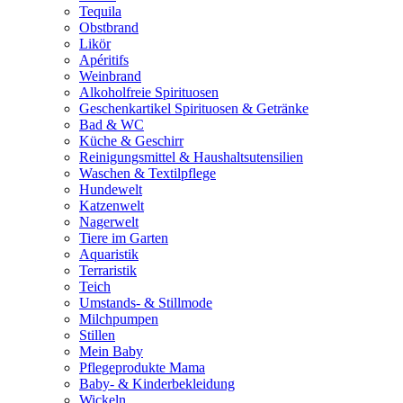
Tequila
Obstbrand
Likör
Apéritifs
Weinbrand
Alkoholfreie Spirituosen
Geschenkartikel Spirituosen & Getränke
Bad & WC
Küche & Geschirr
Reinigungsmittel & Haushaltsutensilien
Waschen & Textilpflege
Hundewelt
Katzenwelt
Nagerwelt
Tiere im Garten
Aquaristik
Terraristik
Teich
Umstands- & Stillmode
Milchpumpen
Stillen
Mein Baby
Pflegeprodukte Mama
Baby- & Kinderbekleidung
Wickeln