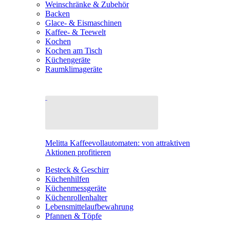
Weinschränke & Zubehör
Backen
Glace- & Eismaschinen
Kaffee- & Teewelt
Kochen
Kochen am Tisch
Küchengeräte
Raumklimageräte
Melitta Kaffeevollautomaten: von attraktiven
Aktionen profitieren
Besteck & Geschirr
Küchenhilfen
Küchenmessgeräte
Küchenrollenhalter
Lebensmittelaufbewahrung
Pfannen & Töpfe