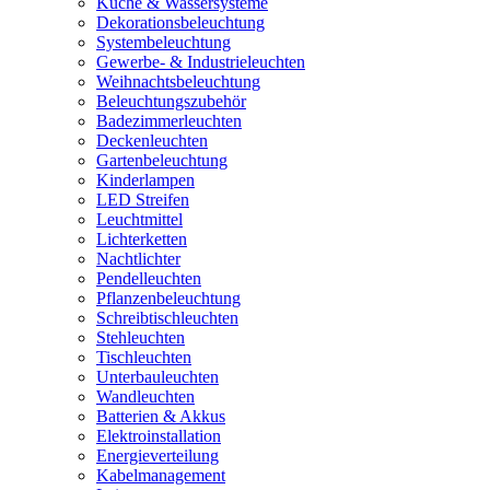
Küche & Wassersysteme
Dekorationsbeleuchtung
Systembeleuchtung
Gewerbe- & Industrieleuchten
Weihnachtsbeleuchtung
Beleuchtungszubehör
Badezimmerleuchten
Deckenleuchten
Gartenbeleuchtung
Kinderlampen
LED Streifen
Leuchtmittel
Lichterketten
Nachtlichter
Pendelleuchten
Pflanzenbeleuchtung
Schreibtischleuchten
Stehleuchten
Tischleuchten
Unterbauleuchten
Wandleuchten
Batterien & Akkus
Elektroinstallation
Energieverteilung
Kabelmanagement