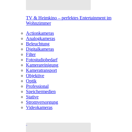
TV & Heimkino – perfektes Entertainment im
Wohnzimmer
Actionkameras
Analogkameras
Beleuchtung
Digitalkameras
Filter
Fotostudiobedarf
Kamerareinigung
Kameratransport
Objektive
Optik
Professional
Speichermedien
Stative
Stromversorgung
Videokameras