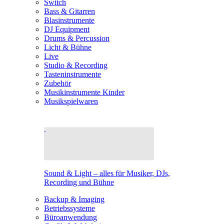
Switch
Bass & Gitarren
Blasinstrumente
DJ Equipment
Drums & Percussion
Licht & Bühne
Live
Studio & Recording
Tasteninstrumente
Zubehör
Musikinstrumente Kinder
Musikspielwaren
Sound & Light – alles für Musiker, DJs,
Recording und Bühne
Backup & Imaging
Betriebssysteme
Büroanwendung