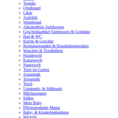
Tequila
Obstbrand
Likör
Apéritifs
Weinbrand
Alkoholfreie Spirituosen
Geschenkartikel Spirituosen & Getränke
Bad & WC
Küche & Geschirr
Reinigungsmittel & Haushaltsutensilien
Waschen & Textilpflege
Hundewelt
Katzenwelt
Nagerwelt
Tiere im Garten
Aquaristik
Terraristik
Teich
Umstands- & Stillmode
Milchpumpen
Stillen
Mein Baby
Pflegeprodukte Mama
Baby- & Kinderbekleidung
Wickeln