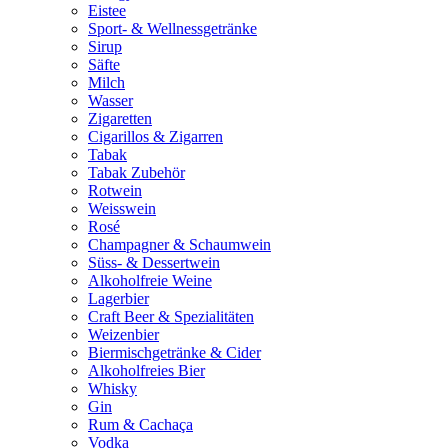
Eistee
Sport- & Wellnessgetränke
Sirup
Säfte
Milch
Wasser
Zigaretten
Cigarillos & Zigarren
Tabak
Tabak Zubehör
Rotwein
Weisswein
Rosé
Champagner & Schaumwein
Süss- & Dessertwein
Alkoholfreie Weine
Lagerbier
Craft Beer & Spezialitäten
Weizenbier
Biermischgetränke & Cider
Alkoholfreies Bier
Whisky
Gin
Rum & Cachaça
Vodka