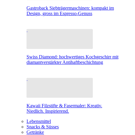
Gastroback Siebträgermaschinen: kompakt im
Design, gross im Espresso-Genuss
Swiss Diamond: hochwertiges Kochgeschirr mit
diamantverstärkter Antihaftbeschichtung
Kawaii Filzstifte & Fasermaler: Kreativ.
Niedlich. Inspirierend.
Lebensmittel
Snacks & Süsses
Getränke