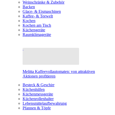
Weinschränke & Zubehör
Backen
Glace- & Eismaschinen
Kaffee- & Teewelt
Kochen
Kochen am Tisch
Küchengeräte
Raumklimageräte
Melitta Kaffeevollautomaten: von attraktiven
Aktionen profitieren
Besteck & Geschirr
Küchenhilfen
Küchenmessgeräte
Küchenrollenhalter
Lebensmittelaufbewahrung
Pfannen & Töpfe