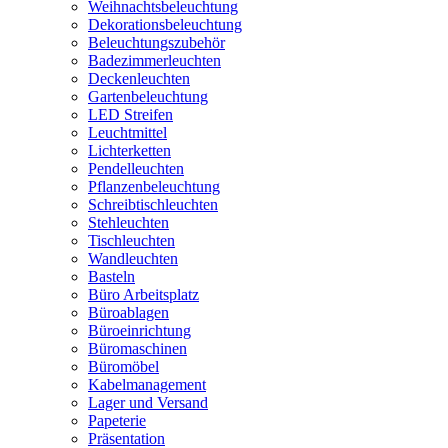
Weihnachtsbeleuchtung
Dekorationsbeleuchtung
Beleuchtungszubehör
Badezimmerleuchten
Deckenleuchten
Gartenbeleuchtung
LED Streifen
Leuchtmittel
Lichterketten
Pendelleuchten
Pflanzenbeleuchtung
Schreibtischleuchten
Stehleuchten
Tischleuchten
Wandleuchten
Basteln
Büro Arbeitsplatz
Büroablagen
Büroeinrichtung
Büromaschinen
Büromöbel
Kabelmanagement
Lager und Versand
Papeterie
Präsentation