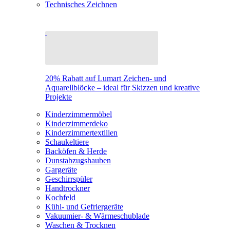
Technisches Zeichnen
20% Rabatt auf Lumart Zeichen- und
Aquarellblöcke – ideal für Skizzen und kreative
Projekte
Kinderzimmermöbel
Kinderzimmerdeko
Kinderzimmertextilien
Schaukeltiere
Backöfen & Herde
Dunstabzugshauben
Gargeräte
Geschirrspüler
Handtrockner
Kochfeld
Kühl- und Gefriergeräte
Vakuumier- & Wärmeschublade
Waschen & Trocknen