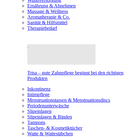
Wundversorgung
Ernährung & Abnehmen
Massage & Wellness
Aromatherapie & Co.
Sanität & Hilfsmittel
Therapiebedarf
Trisa – gute Zahnpflege beginnt bei den richtigen
Produkten
Inkontinenz
Intimpflege
Menstruationstassen & Menstruationsdiscs
Periodenunterwäsche
Slipeinlagen
Slipeinlagen & Binden
Tampons
Taschen- & Kosmetiktücher
Watte & Wattestäbchen