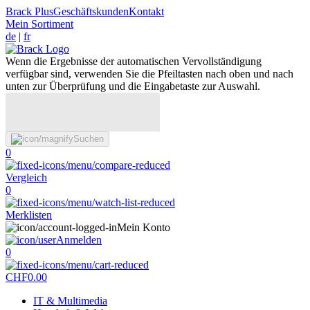
Brack Plus
Geschäftskunden
Kontakt
Mein Sortiment
de
|
fr
Wenn die Ergebnisse der automatischen Vervollständigung
verfügbar sind, verwenden Sie die Pfeiltasten nach oben und nach
unten zur Überprüfung und die Eingabetaste zur Auswahl.
Suchen
0
Vergleich
0
Merklisten
Mein Konto
Anmelden
0
CHF
0.00
IT & Multimedia