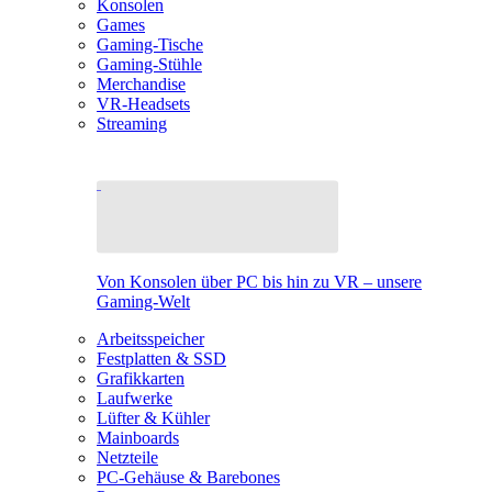
Konsolen
Games
Gaming-Tische
Gaming-Stühle
Merchandise
VR-Headsets
Streaming
Von Konsolen über PC bis hin zu VR – unsere
Gaming-Welt
Arbeitsspeicher
Festplatten & SSD
Grafikkarten
Laufwerke
Lüfter & Kühler
Mainboards
Netzteile
PC-Gehäuse & Barebones