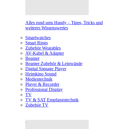
Alles rund ums Handy – Tipps, Tricks und
weiteres Wissenswertes
Smartwatches
Smart Rings
Zubehör Wearables
AV-Kabel & Adapter
Beamer
Beamer Zubehör & Leinwände
Digital Signage Player
Heimkino Sound
Medientechnik
Player & Recorder
Professional Display
TV
TV & SAT Empfangstechnik
Zubehör TV