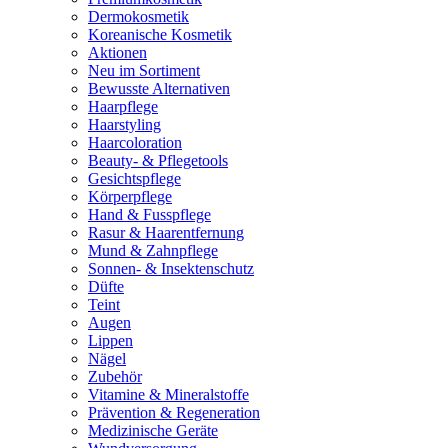
Dermokosmetik
Koreanische Kosmetik
Aktionen
Neu im Sortiment
Bewusste Alternativen
Haarpflege
Haarstyling
Haarcoloration
Beauty- & Pflegetools
Gesichtspflege
Körperpflege
Hand & Fusspflege
Rasur & Haarentfernung
Mund & Zahnpflege
Sonnen- & Insektenschutz
Düfte
Teint
Augen
Lippen
Nägel
Zubehör
Vitamine & Mineralstoffe
Prävention & Regeneration
Medizinische Geräte