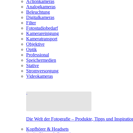
Actionkameras
Analogkameras
Beleuchtung
Digitalkameras
Filter
Fotostudiobedarf
Kamerareinigung
Kameratransport
Objektive
Optik
Professional
Speichermedien
Stative
Stromversorgung
Videokameras
Die Welt der Fotografie – Produkte, Tipps und Inspiratio
Kopfhörer & Headsets