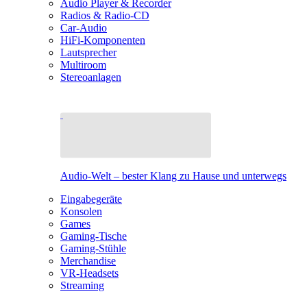
Audio Player & Recorder
Radios & Radio-CD
Car-Audio
HiFi-Komponenten
Lautsprecher
Multiroom
Stereoanlagen
Audio-Welt – bester Klang zu Hause und unterwegs
Eingabegeräte
Konsolen
Games
Gaming-Tische
Gaming-Stühle
Merchandise
VR-Headsets
Streaming