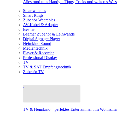
Alles rund ums Handy – Tipps, Tricks und weiteres Wis
Smartwatches
Smart Rings
Zubehör Wearables
AV-Kabel & Adapter
Beamer
Beamer Zubehör & Leinwände
Digital Signage Player
Heimkino Sound
Medientechnik
Player & Recorder
Professional Display
TV
TV & SAT Empfangstechnik
Zubehör TV
TV & Heimkino – perfektes Entertainment im Wohnzim