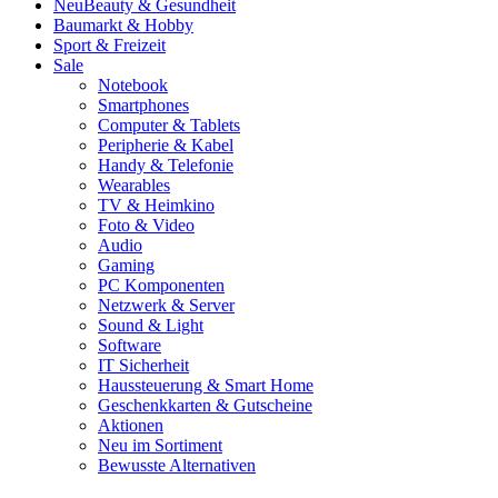
Neu
Beauty & Gesundheit
Baumarkt & Hobby
Sport & Freizeit
Sale
Notebook
Smartphones
Computer & Tablets
Peripherie & Kabel
Handy & Telefonie
Wearables
TV & Heimkino
Foto & Video
Audio
Gaming
PC Komponenten
Netzwerk & Server
Sound & Light
Software
IT Sicherheit
Haussteuerung & Smart Home
Geschenkkarten & Gutscheine
Aktionen
Neu im Sortiment
Bewusste Alternativen