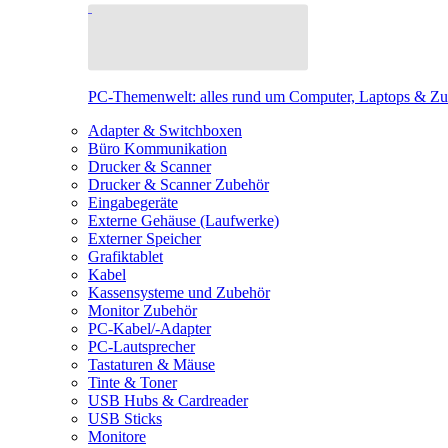
PC-Themenwelt: alles rund um Computer, Laptops & Z
Adapter & Switchboxen
Büro Kommunikation
Drucker & Scanner
Drucker & Scanner Zubehör
Eingabegeräte
Externe Gehäuse (Laufwerke)
Externer Speicher
Grafiktablet
Kabel
Kassensysteme und Zubehör
Monitor Zubehör
PC-Kabel/-Adapter
PC-Lautsprecher
Tastaturen & Mäuse
Tinte & Toner
USB Hubs & Cardreader
USB Sticks
Monitore