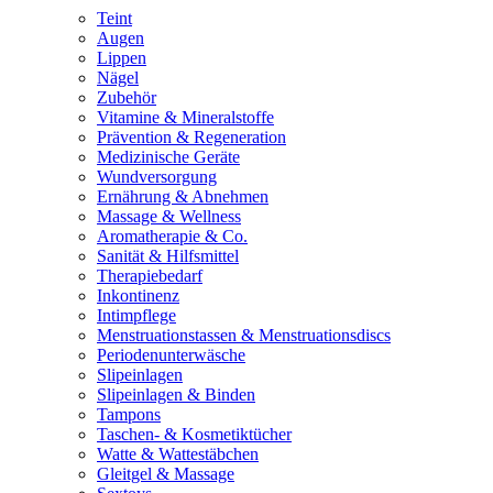
Teint
Augen
Lippen
Nägel
Zubehör
Vitamine & Mineralstoffe
Prävention & Regeneration
Medizinische Geräte
Wundversorgung
Ernährung & Abnehmen
Massage & Wellness
Aromatherapie & Co.
Sanität & Hilfsmittel
Therapiebedarf
Inkontinenz
Intimpflege
Menstruationstassen & Menstruationsdiscs
Periodenunterwäsche
Slipeinlagen
Slipeinlagen & Binden
Tampons
Taschen- & Kosmetiktücher
Watte & Wattestäbchen
Gleitgel & Massage