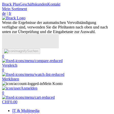
Brack Plus
Geschäftskunden
Kontakt
Mein Sortiment
de
|
fr
Wenn die Ergebnisse der automatischen Vervollständigung
verfügbar sind, verwenden Sie die Pfeiltasten nach oben und nach
unten zur Überprüfung und die Eingabetaste zur Auswahl.
Suchen
0
Vergleich
0
Merklisten
Mein Konto
Anmelden
0
CHF
0.00
IT & Multimedia