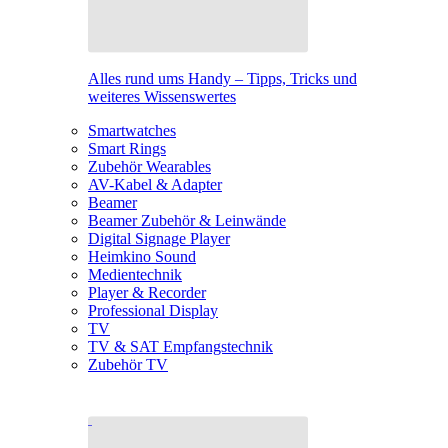
Alles rund ums Handy – Tipps, Tricks und
weiteres Wissenswertes
Smartwatches
Smart Rings
Zubehör Wearables
AV-Kabel & Adapter
Beamer
Beamer Zubehör & Leinwände
Digital Signage Player
Heimkino Sound
Medientechnik
Player & Recorder
Professional Display
TV
TV & SAT Empfangstechnik
Zubehör TV