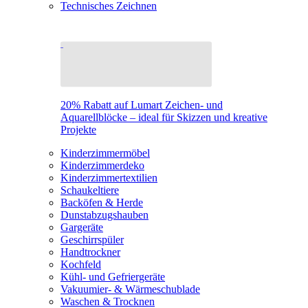
Technisches Zeichnen
20% Rabatt auf Lumart Zeichen- und
Aquarellblöcke – ideal für Skizzen und kreative
Projekte
Kinderzimmermöbel
Kinderzimmerdeko
Kinderzimmertextilien
Schaukeltiere
Backöfen & Herde
Dunstabzugshauben
Gargeräte
Geschirrspüler
Handtrockner
Kochfeld
Kühl- und Gefriergeräte
Vakuumier- & Wärmeschublade
Waschen & Trocknen