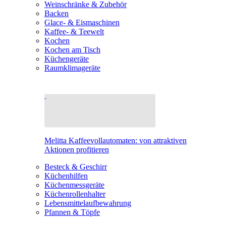
Weinschränke & Zubehör
Backen
Glace- & Eismaschinen
Kaffee- & Teewelt
Kochen
Kochen am Tisch
Küchengeräte
Raumklimageräte
Melitta Kaffeevollautomaten: von attraktiven
Aktionen profitieren
Besteck & Geschirr
Küchenhilfen
Küchenmessgeräte
Küchenrollenhalter
Lebensmittelaufbewahrung
Pfannen & Töpfe