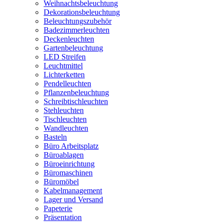
Weihnachtsbeleuchtung
Dekorationsbeleuchtung
Beleuchtungszubehör
Badezimmerleuchten
Deckenleuchten
Gartenbeleuchtung
LED Streifen
Leuchtmittel
Lichterketten
Pendelleuchten
Pflanzenbeleuchtung
Schreibtischleuchten
Stehleuchten
Tischleuchten
Wandleuchten
Basteln
Büro Arbeitsplatz
Büroablagen
Büroeinrichtung
Büromaschinen
Büromöbel
Kabelmanagement
Lager und Versand
Papeterie
Präsentation