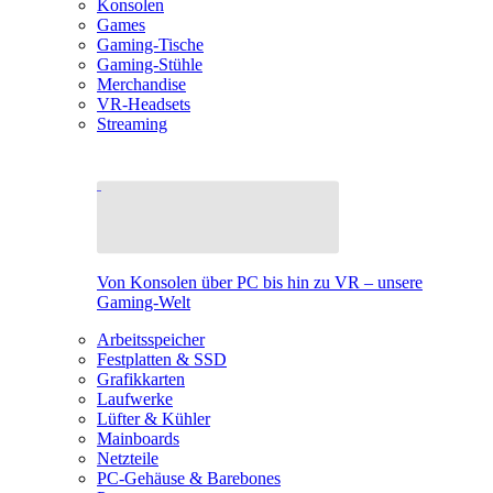
Konsolen
Games
Gaming-Tische
Gaming-Stühle
Merchandise
VR-Headsets
Streaming
Von Konsolen über PC bis hin zu VR – unsere
Gaming-Welt
Arbeitsspeicher
Festplatten & SSD
Grafikkarten
Laufwerke
Lüfter & Kühler
Mainboards
Netzteile
PC-Gehäuse & Barebones