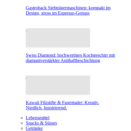
Gastroback Siebträgermaschinen: kompakt im
Design, gross im Espresso-Genuss
Swiss Diamond: hochwertiges Kochgeschirr mit
diamantverstärkter Antihaftbeschichtung
Kawaii Filzstifte & Fasermaler: Kreativ.
Niedlich. Inspirierend.
Lebensmittel
Snacks & Süsses
Getränke