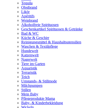
Tequila
Obstbrand
Likör
Apéritifs
Weinbrand
Alkoholfreie Spirituosen
Geschenkartikel Spirituosen & Getränke
Bad & WC
Küche & Geschirr
Reinigungsmittel & Haushaltsutensilien
Waschen & Textilpflege
Hundewelt
Katzenwelt
Nagerwelt
Tiere im Garten
Aquaristik
Terraristik
Teich
Umstands- & Stillmode
Milchpumpen
Stillen
Mein Baby
Pflegeprodukte Mama
Baby- & Kinderbekleidung
Wickeln