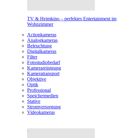
TV & Heimkino – perfektes Entertainment im
Wohnzimmer
Actionkameras
Analogkameras
Beleuchtung
Digitalkameras
Filter
Fotostudiobedarf
Kamerareinigung
Kameratransport
Objektive
Optik
Professional
Speichermedien
Stative
Stromversorgung
Videokameras