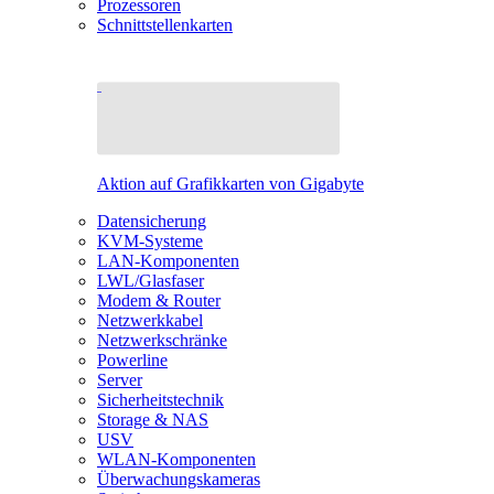
Prozessoren
Schnittstellenkarten
Aktion auf Grafikkarten von Gigabyte
Datensicherung
KVM-Systeme
LAN-Komponenten
LWL/Glasfaser
Modem & Router
Netzwerkkabel
Netzwerkschränke
Powerline
Server
Sicherheitstechnik
Storage & NAS
USV
WLAN-Komponenten
Überwachungskameras