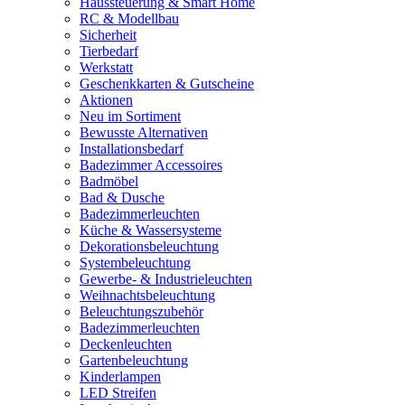
Haussteuerung & Smart Home
RC & Modellbau
Sicherheit
Tierbedarf
Werkstatt
Geschenkkarten & Gutscheine
Aktionen
Neu im Sortiment
Bewusste Alternativen
Installationsbedarf
Badezimmer Accessoires
Badmöbel
Bad & Dusche
Badezimmerleuchten
Küche & Wassersysteme
Dekorationsbeleuchtung
Systembeleuchtung
Gewerbe- & Industrieleuchten
Weihnachtsbeleuchtung
Beleuchtungszubehör
Badezimmerleuchten
Deckenleuchten
Gartenbeleuchtung
Kinderlampen
LED Streifen