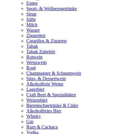
Eistee
Sport- & Wellnessgetränke
Sirup
Säfte
Milch
Wasser
Zigaretten
Cigarillos & Zigarren
Tabak
Tabak Zubehör
Rotwein
Weisswein
Rosé
Champagner & Schaumwein
Süss- & Dessertwein
Alkoholfreie Weine
Lagerbier
Craft Beer & Spezialitäten
Weizenbier
Biermischgetränke & Cider
Alkoholfreies Bier
Whisky
Gin
Rum & Cachaça
Vodka