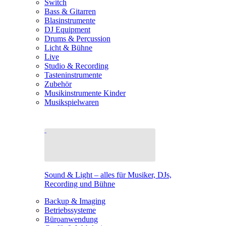
Switch
Bass & Gitarren
Blasinstrumente
DJ Equipment
Drums & Percussion
Licht & Bühne
Live
Studio & Recording
Tasteninstrumente
Zubehör
Musikinstrumente Kinder
Musikspielwaren
Sound & Light – alles für Musiker, DJs,
Recording und Bühne
Backup & Imaging
Betriebssysteme
Büroanwendung