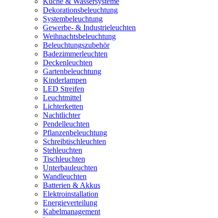
Küche & Wassersysteme
Dekorationsbeleuchtung
Systembeleuchtung
Gewerbe- & Industrieleuchten
Weihnachtsbeleuchtung
Beleuchtungszubehör
Badezimmerleuchten
Deckenleuchten
Gartenbeleuchtung
Kinderlampen
LED Streifen
Leuchtmittel
Lichterketten
Nachtlichter
Pendelleuchten
Pflanzenbeleuchtung
Schreibtischleuchten
Stehleuchten
Tischleuchten
Unterbauleuchten
Wandleuchten
Batterien & Akkus
Elektroinstallation
Energieverteilung
Kabelmanagement