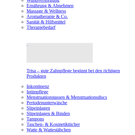
Wundversorgung
Ernährung & Abnehmen
Massage & Wellness
Aromatherapie & Co.
Sanität & Hilfsmittel
Therapiebedarf
Trisa – gute Zahnpflege beginnt bei den richtigen
Produkten
Inkontinenz
Intimpflege
Menstruationstassen & Menstruationsdiscs
Periodenunterwäsche
Slipeinlagen
Slipeinlagen & Binden
Tampons
Taschen- & Kosmetiktücher
Watte & Wattestäbchen