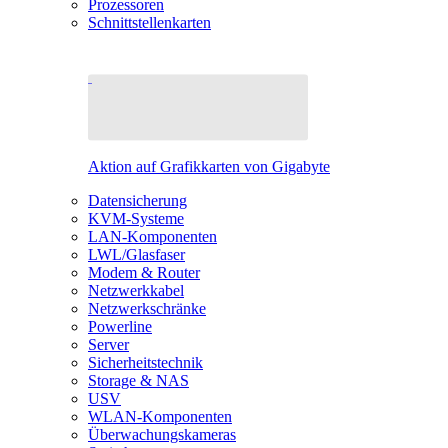
Prozessoren
Schnittstellenkarten
Aktion auf Grafikkarten von Gigabyte
Datensicherung
KVM-Systeme
LAN-Komponenten
LWL/Glasfaser
Modem & Router
Netzwerkkabel
Netzwerkschränke
Powerline
Server
Sicherheitstechnik
Storage & NAS
USV
WLAN-Komponenten
Überwachungskameras