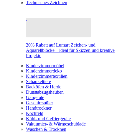
Technisches Zeichnen
20% Rabatt auf Lumart Zeichen- und
Aquarellblöcke – ideal für Skizzen und kreative
Projekte
Kinderzimmermöbel
Kinderzimmerdeko
Kinderzimmertextilien
Schaukeltiere
Backöfen & Herde
Dunstabzugshauben
Gargeräte
Geschirrspüler
Handtrockner
Kochfeld
Kühl- und Gefriergeräte
Vakuumier- & Wärmeschublade
Waschen & Trocknen