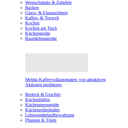
Weinschränke & Zubehör
Backen
Glace- & Eismaschinen
Kaffee- & Teewelt
Kochen
Kochen am Tisch
Küchengeräte
Raumklimageräte
Melitta Kaffeevollautomaten: von attraktiven
Aktionen profitieren
Besteck & Geschirr
Küchenhilfen
Küchenmessgeräte
Küchenrollenhalter
Lebensmittelaufbewahrung
Pfannen & Töpfe