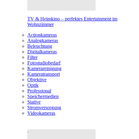
TV & Heimkino – perfektes Entertainment im
Wohnzimmer
Actionkameras
Analogkameras
Beleuchtung
Digitalkameras
Filter
Fotostudiobedarf
Kamerareinigung
Kameratransport
Objektive
Optik
Professional
Speichermedien
Stative
Stromversorgung
Videokameras