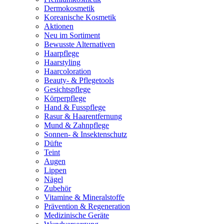
Dermokosmetik
Koreanische Kosmetik
Aktionen
Neu im Sortiment
Bewusste Alternativen
Haarpflege
Haarstyling
Haarcoloration
Beauty- & Pflegetools
Gesichtspflege
Körperpflege
Hand & Fusspflege
Rasur & Haarentfernung
Mund & Zahnpflege
Sonnen- & Insektenschutz
Düfte
Teint
Augen
Lippen
Nägel
Zubehör
Vitamine & Mineralstoffe
Prävention & Regeneration
Medizinische Geräte