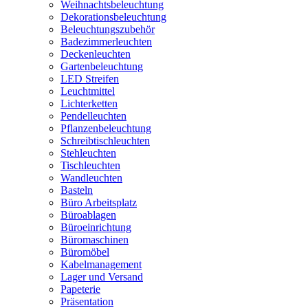
Weihnachtsbeleuchtung
Dekorationsbeleuchtung
Beleuchtungszubehör
Badezimmerleuchten
Deckenleuchten
Gartenbeleuchtung
LED Streifen
Leuchtmittel
Lichterketten
Pendelleuchten
Pflanzenbeleuchtung
Schreibtischleuchten
Stehleuchten
Tischleuchten
Wandleuchten
Basteln
Büro Arbeitsplatz
Büroablagen
Büroeinrichtung
Büromaschinen
Büromöbel
Kabelmanagement
Lager und Versand
Papeterie
Präsentation