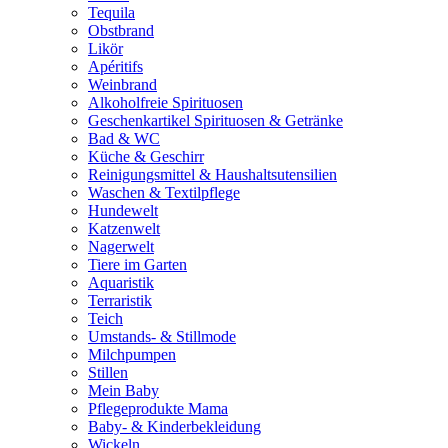
Tequila
Obstbrand
Likör
Apéritifs
Weinbrand
Alkoholfreie Spirituosen
Geschenkartikel Spirituosen & Getränke
Bad & WC
Küche & Geschirr
Reinigungsmittel & Haushaltsutensilien
Waschen & Textilpflege
Hundewelt
Katzenwelt
Nagerwelt
Tiere im Garten
Aquaristik
Terraristik
Teich
Umstands- & Stillmode
Milchpumpen
Stillen
Mein Baby
Pflegeprodukte Mama
Baby- & Kinderbekleidung
Wickeln