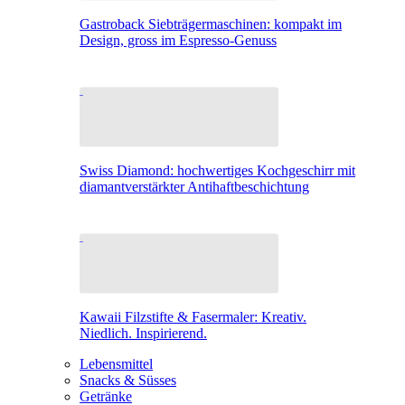
Gastroback Siebträgermaschinen: kompakt im
Design, gross im Espresso-Genuss
Swiss Diamond: hochwertiges Kochgeschirr mit
diamantverstärkter Antihaftbeschichtung
Kawaii Filzstifte & Fasermaler: Kreativ.
Niedlich. Inspirierend.
Lebensmittel
Snacks & Süsses
Getränke