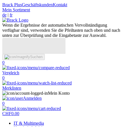
Brack Plus
Geschäftskunden
Kontakt
Mein Sortiment
de
|
fr
Wenn die Ergebnisse der automatischen Vervollständigung
verfügbar sind, verwenden Sie die Pfeiltasten nach oben und nach
unten zur Überprüfung und die Eingabetaste zur Auswahl.
Suchen
0
Vergleich
0
Merklisten
Mein Konto
Anmelden
0
CHF
0.00
IT & Multimedia