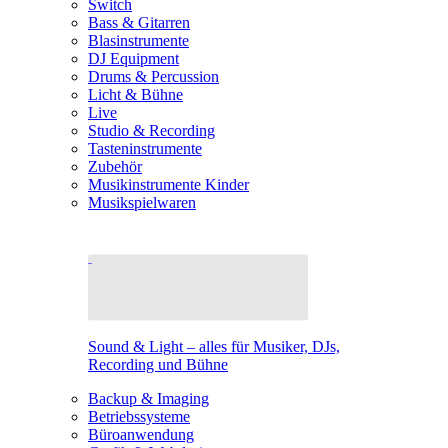
Switch
Bass & Gitarren
Blasinstrumente
DJ Equipment
Drums & Percussion
Licht & Bühne
Live
Studio & Recording
Tasteninstrumente
Zubehör
Musikinstrumente Kinder
Musikspielwaren
Sound & Light – alles für Musiker, DJs,
Recording und Bühne
Backup & Imaging
Betriebssysteme
Büroanwendung