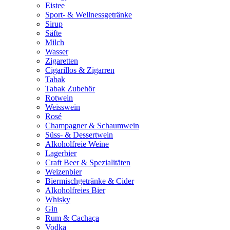
Eistee
Sport- & Wellnessgetränke
Sirup
Säfte
Milch
Wasser
Zigaretten
Cigarillos & Zigarren
Tabak
Tabak Zubehör
Rotwein
Weisswein
Rosé
Champagner & Schaumwein
Süss- & Dessertwein
Alkoholfreie Weine
Lagerbier
Craft Beer & Spezialitäten
Weizenbier
Biermischgetränke & Cider
Alkoholfreies Bier
Whisky
Gin
Rum & Cachaça
Vodka