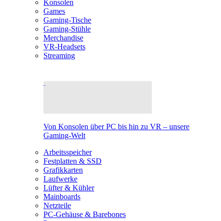
Konsolen
Games
Gaming-Tische
Gaming-Stühle
Merchandise
VR-Headsets
Streaming
Von Konsolen über PC bis hin zu VR – unsere
Gaming-Welt
Arbeitsspeicher
Festplatten & SSD
Grafikkarten
Laufwerke
Lüfter & Kühler
Mainboards
Netzteile
PC-Gehäuse & Barebones