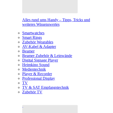
Alles rund ums Handy – Tipps, Tricks und
weiteres Wissenswertes
Smartwatches
Smart Rings
Zubehör Wearables
AV-Kabel & Adapter
Beamer
Beamer Zubehör & Leinwände
Digital Signage Player
Heimkino Sound
Medientechnik
Player & Recorder
Professional Display
TV
TV & SAT Empfangstechnik
Zubehör TV