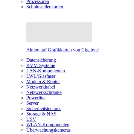
Prozessoren
Schnittstellenkarten
Aktion auf Grafikkarten von Gigabyte
Datensicherung
KVM-Systeme
LAN-Komponenten
LWL/Glasfaser
Modem & Router
Netzwerkkabel
Netzwerkschränke
Powerline
Server
Sicherheitstechnik
Storage & NAS
USV
WLAN-Komponenten
Überwachungskameras