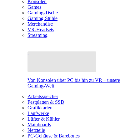
Konsolen
Games
Gaming-Tische
Gaming-Stühle
Merchandise
VR-Headsets
Streaming
Von Konsolen über PC bis hin zu VR – unsere
Gaming-Welt
Arbeitsspeicher
Festplatten & SSD
Grafikkarten
Laufwerke
Lüfter & Kühler
Mainboards
Netzteile
PC-Gehäuse & Barebones