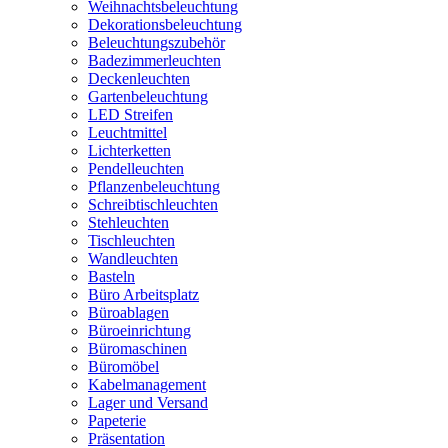
Weihnachtsbeleuchtung
Dekorationsbeleuchtung
Beleuchtungszubehör
Badezimmerleuchten
Deckenleuchten
Gartenbeleuchtung
LED Streifen
Leuchtmittel
Lichterketten
Pendelleuchten
Pflanzenbeleuchtung
Schreibtischleuchten
Stehleuchten
Tischleuchten
Wandleuchten
Basteln
Büro Arbeitsplatz
Büroablagen
Büroeinrichtung
Büromaschinen
Büromöbel
Kabelmanagement
Lager und Versand
Papeterie
Präsentation