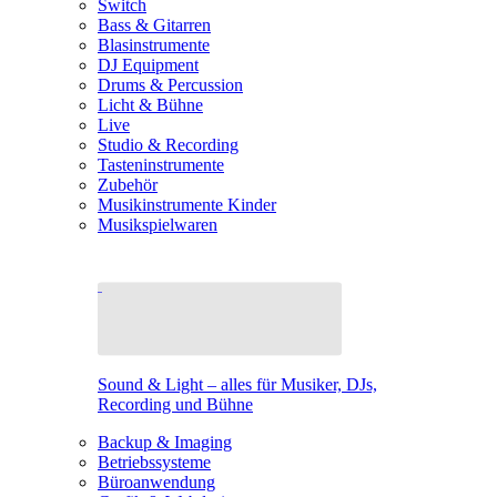
Switch
Bass & Gitarren
Blasinstrumente
DJ Equipment
Drums & Percussion
Licht & Bühne
Live
Studio & Recording
Tasteninstrumente
Zubehör
Musikinstrumente Kinder
Musikspielwaren
Sound & Light – alles für Musiker, DJs,
Recording und Bühne
Backup & Imaging
Betriebssysteme
Büroanwendung