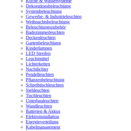
Küche & Wassersysteme
Dekorationsbeleuchtung
Systembeleuchtung
Gewerbe- & Industrieleuchten
Weihnachtsbeleuchtung
Beleuchtungszubehör
Badezimmerleuchten
Deckenleuchten
Gartenbeleuchtung
Kinderlampen
LED Streifen
Leuchtmittel
Lichterketten
Nachtlichter
Pendelleuchten
Pflanzenbeleuchtung
Schreibtischleuchten
Stehleuchten
Tischleuchten
Unterbauleuchten
Wandleuchten
Batterien & Akkus
Elektroinstallation
Energieverteilung
Kabelmanagement