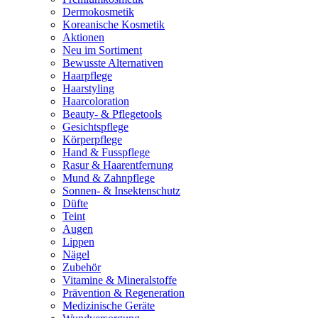
Dermokosmetik
Koreanische Kosmetik
Aktionen
Neu im Sortiment
Bewusste Alternativen
Haarpflege
Haarstyling
Haarcoloration
Beauty- & Pflegetools
Gesichtspflege
Körperpflege
Hand & Fusspflege
Rasur & Haarentfernung
Mund & Zahnpflege
Sonnen- & Insektenschutz
Düfte
Teint
Augen
Lippen
Nägel
Zubehör
Vitamine & Mineralstoffe
Prävention & Regeneration
Medizinische Geräte