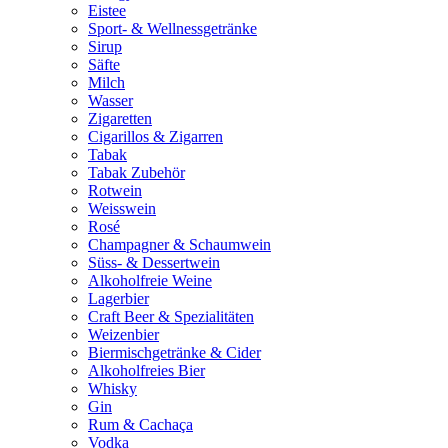
Eistee
Sport- & Wellnessgetränke
Sirup
Säfte
Milch
Wasser
Zigaretten
Cigarillos & Zigarren
Tabak
Tabak Zubehör
Rotwein
Weisswein
Rosé
Champagner & Schaumwein
Süss- & Dessertwein
Alkoholfreie Weine
Lagerbier
Craft Beer & Spezialitäten
Weizenbier
Biermischgetränke & Cider
Alkoholfreies Bier
Whisky
Gin
Rum & Cachaça
Vodka