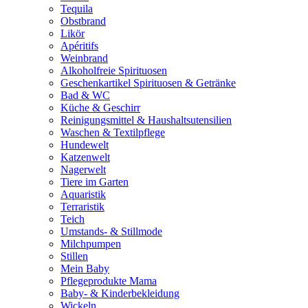
Tequila
Obstbrand
Likör
Apéritifs
Weinbrand
Alkoholfreie Spirituosen
Geschenkartikel Spirituosen & Getränke
Bad & WC
Küche & Geschirr
Reinigungsmittel & Haushaltsutensilien
Waschen & Textilpflege
Hundewelt
Katzenwelt
Nagerwelt
Tiere im Garten
Aquaristik
Terraristik
Teich
Umstands- & Stillmode
Milchpumpen
Stillen
Mein Baby
Pflegeprodukte Mama
Baby- & Kinderbekleidung
Wickeln