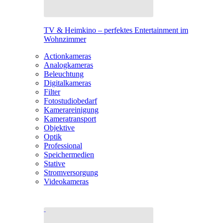
TV & Heimkino – perfektes Entertainment im
Wohnzimmer
Actionkameras
Analogkameras
Beleuchtung
Digitalkameras
Filter
Fotostudiobedarf
Kamerareinigung
Kameratransport
Objektive
Optik
Professional
Speichermedien
Stative
Stromversorgung
Videokameras