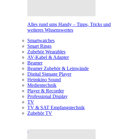
Alles rund ums Handy – Tipps, Tricks und
weiteres Wissenswertes
Smartwatches
Smart Rings
Zubehör Wearables
AV-Kabel & Adapter
Beamer
Beamer Zubehör & Leinwände
Digital Signage Player
Heimkino Sound
Medientechnik
Player & Recorder
Professional Display
TV
TV & SAT Empfangstechnik
Zubehör TV