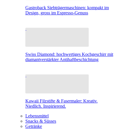
Gastroback Siebträgermaschinen: kompakt im
Design, gross im Espresso-Genuss
Swiss Diamond: hochwertiges Kochgeschirr mit
diamantverstärkter Antihaftbeschichtung
Kawaii Filzstifte & Fasermaler: Kreativ.
Niedlich. Inspirierend.
Lebensmittel
Snacks & Süsses
Getränke