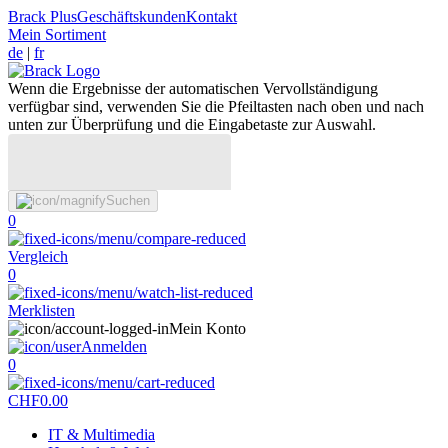
Brack Plus
Geschäftskunden
Kontakt
Mein Sortiment
de
|
fr
Wenn die Ergebnisse der automatischen Vervollständigung
verfügbar sind, verwenden Sie die Pfeiltasten nach oben und nach
unten zur Überprüfung und die Eingabetaste zur Auswahl.
Suchen
0
Vergleich
0
Merklisten
Mein Konto
Anmelden
0
CHF
0.00
IT & Multimedia