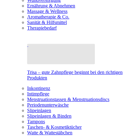
Wundversorgung
Ernährung & Abnehmen
Massage & Wellness
Aromatherapie & Co.
Sanität & Hilfsmittel
Therapiebedarf
Trisa – gute Zahnpflege beginnt bei den richtigen
Produkten
Inkontinenz
Intimpflege
Menstruationstassen & Menstruationsdiscs
Periodenunterwäsche
Slipeinlagen
Slipeinlagen & Binden
Tampons
Taschen- & Kosmetiktücher
Watte & Wattestäbchen