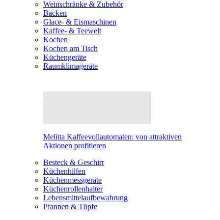
Weinschränke & Zubehör
Backen
Glace- & Eismaschinen
Kaffee- & Teewelt
Kochen
Kochen am Tisch
Küchengeräte
Raumklimageräte
Melitta Kaffeevollautomaten: von attraktiven
Aktionen profitieren
Besteck & Geschirr
Küchenhilfen
Küchenmessgeräte
Küchenrollenhalter
Lebensmittelaufbewahrung
Pfannen & Töpfe