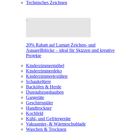
Technisches Zeichnen
20% Rabatt auf Lumart Zeichen- und
Aquarellblöcke – ideal für Skizzen und kreative
Projekte
Kinderzimmermöbel
Kinderzimmerdeko
Kinderzimmertextilien
Schaukeltiere
Backöfen & Herde
Dunstabzugshauben
Gargeräte
Geschirrspüler
Handtrockner
Kochfeld
Kühl- und Gefriergeräte
Vakuumier- & Wärmeschublade
Waschen & Trocknen