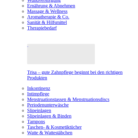
Wundversorgung
Ernährung & Abnehmen
Massage & Wellness
Aromatherapie & Co.
Sanität & Hilfsmittel
Therapiebedarf
Trisa – gute Zahnpflege beginnt bei den richtigen
Produkten
Inkontinenz
Intimpflege
Menstruationstassen & Menstruationsdiscs
Periodenunterwäsche
Slipeinlagen
Slipeinlagen & Binden
Tampons
Taschen- & Kosmetiktücher
Watte & Wattestäbchen