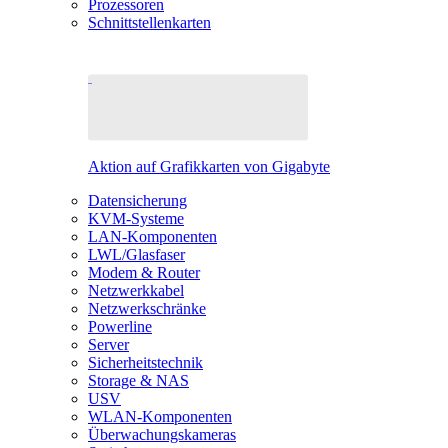
Prozessoren
Schnittstellenkarten
Aktion auf Grafikkarten von Gigabyte
Datensicherung
KVM-Systeme
LAN-Komponenten
LWL/Glasfaser
Modem & Router
Netzwerkkabel
Netzwerkschränke
Powerline
Server
Sicherheitstechnik
Storage & NAS
USV
WLAN-Komponenten
Überwachungskameras