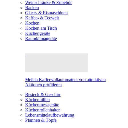
Weinschränke & Zubehör
Backen
Glace- & Eismaschinen
Kaffee- & Teewelt
Kochen
Kochen am Tisch
Küchengeräte
Raumklimageräte
Melitta Kaffeevollautomaten: von attraktiven
Aktionen profitieren
Besteck & Geschirr
Küchenhilfen
Küchenmessgeräte
Küchenrollenhalter
Lebensmittelaufbewahrung
Pfannen & Töpfe