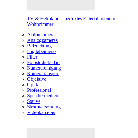
TV & Heimkino – perfektes Entertainment im
Wohnzimmer
Actionkameras
Analogkameras
Beleuchtung
Digitalkameras
Filter
Fotostudiobedarf
Kamerareinigung
Kameratransport
Objektive
Optik
Professional
Speichermedien
Stative
Stromversorgung
Videokameras