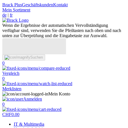
Brack Plus
Geschäftskunden
Kontakt
Mein Sortiment
de
|
fr
Wenn die Ergebnisse der automatischen Vervollständigung
verfügbar sind, verwenden Sie die Pfeiltasten nach oben und nach
unten zur Überprüfung und die Eingabetaste zur Auswahl.
Suchen
0
Vergleich
0
Merklisten
Mein Konto
Anmelden
0
CHF
0.00
IT & Multimedia