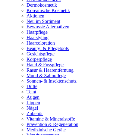
Dermokosmetik
Koreanische Kosmetik
Aktionen
Neu im Sortiment
Bewusste Alternativen
Haarpflege
Haarstyling
Haarcoloration
Beauty- & Pflegetools
Gesichtspflege
Körperpflege
Hand & Fusspflege
Rasur & Haarentfernung
Mund & Zahnpflege
Sonnen- & Insektenschutz
Düfte
Teint
Augen
Lippen
Nägel
Zubehör
Vitamine & Mineralstoffe
Prävention & Regeneration
Medizinische Geräte