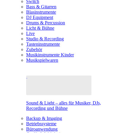
Switch
Bass & Gitarren
Blasinstrumente
DJ Equipment
Drums & Percussion
Licht & Bühne
Live
Studio & Recording
Tasteninstrumente
Zubehör
Musikinstrumente Kinder
Musikspielwaren
Sound & Light – alles für Musiker, DJs,
Recording und Bühne
Backup & Imaging
Betriebssysteme
Büroanwendung