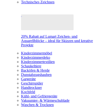
Technisches Zeichnen
20% Rabatt auf Lumart Zeichen- und
Aquarellblöcke – ideal für Skizzen und kreative
Projekte
Kinderzimmermöbel
Kinderzimmerdeko
Kinderzimmertextilien
Schaukeltiere
Backöfen & Herde
Dunstabzugshauben
Gargeräte
Geschirrspüler
Handtrockner
Kochfeld
Kühl- und Gefriergeräte
Vakuumier- & Wärmeschublade
Waschen & Trocknen