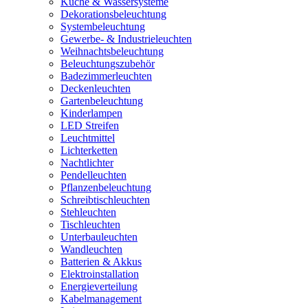
Küche & Wassersysteme
Dekorationsbeleuchtung
Systembeleuchtung
Gewerbe- & Industrieleuchten
Weihnachtsbeleuchtung
Beleuchtungszubehör
Badezimmerleuchten
Deckenleuchten
Gartenbeleuchtung
Kinderlampen
LED Streifen
Leuchtmittel
Lichterketten
Nachtlichter
Pendelleuchten
Pflanzenbeleuchtung
Schreibtischleuchten
Stehleuchten
Tischleuchten
Unterbauleuchten
Wandleuchten
Batterien & Akkus
Elektroinstallation
Energieverteilung
Kabelmanagement