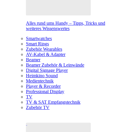
Alles rund ums Handy – Tipps, Tricks und
weiteres Wissenswertes
Smartwatches
Smart Rings
Zubehör Wearables
AV-Kabel & Adapter
Beamer
Beamer Zubehör & Leinwände
Digital Signage Player
Heimkino Sound
Medientechnik
Player & Recorder
Professional Display
TV
TV & SAT Empfangstechnik
Zubehör TV