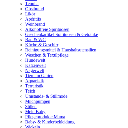
Tequila
Obstbrand
Likör
Apéritifs
Weinbrand
Alkoholfreie Spirituosen
Geschenkartikel Spirituosen & Getränke
Bad & WC
Küche & Geschirr
Reinigungsmittel & Haushaltsutensilien
Waschen & Textilpflege
Hundewelt
Katzenwelt
Nagerwelt
Tiere im Garten
Aquaristik
Terraristik
Teich
Umstands- & Stillmode
Milchpumpen
Stillen
Mein Baby
Pflegeprodukte Mama
Baby- & Kinderbekleidung
Wickeln