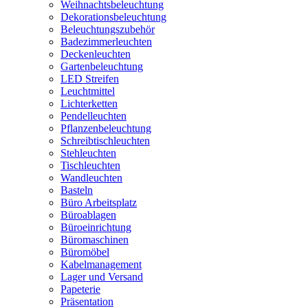
Weihnachtsbeleuchtung
Dekorationsbeleuchtung
Beleuchtungszubehör
Badezimmerleuchten
Deckenleuchten
Gartenbeleuchtung
LED Streifen
Leuchtmittel
Lichterketten
Pendelleuchten
Pflanzenbeleuchtung
Schreibtischleuchten
Stehleuchten
Tischleuchten
Wandleuchten
Basteln
Büro Arbeitsplatz
Büroablagen
Büroeinrichtung
Büromaschinen
Büromöbel
Kabelmanagement
Lager und Versand
Papeterie
Präsentation