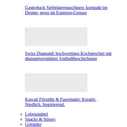
Gastroback Siebträgermaschinen: kompakt im
Design, gross im Espresso-Genuss
Swiss Diamond: hochwertiges Kochgeschirr mit
diamantverstärkter Antihaftbeschichtung
Kawaii Filzstifte & Fasermaler: Kreativ.
Niedlich. Inspirierend.
Lebensmittel
Snacks & Süsses
Getränke