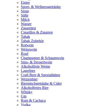
Eistee
Sport- & Wellnessgetränke
Sirup
Säfte
Milch
Wasser
Zigaretten
Cigarillos & Zigarren
Tabak
Tabak Zubehör
Rotwein
Weisswein
Rosé
Champagner & Schaumwein
Süss- & Dessertwein
Alkoholfreie Weine
Lagerbier
Craft Beer & Spezialitäten
Weizenbier
Biermischgetränke & Cider
Alkoholfreies Bier
Whisky
Gin
Rum & Cachaça
Vodka