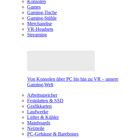
Konsolen
Games
Gaming-Tische
Gaming-Stühle
Merchandise
VR-Headsets
Streaming
Von Konsolen über PC bis hin zu VR – unsere
Gaming-Welt
Arbeitsspeicher
Festplatten & SSD
Grafikkarten
Laufwerke
Lüfter & Kühler
Mainboards
Netzteile
PC-Gehäuse & Barebones