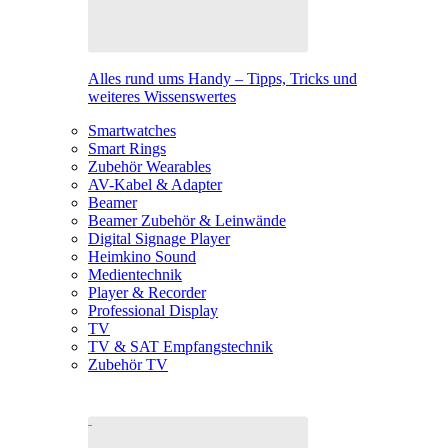
Alles rund ums Handy – Tipps, Tricks und
weiteres Wissenswertes
Smartwatches
Smart Rings
Zubehör Wearables
AV-Kabel & Adapter
Beamer
Beamer Zubehör & Leinwände
Digital Signage Player
Heimkino Sound
Medientechnik
Player & Recorder
Professional Display
TV
TV & SAT Empfangstechnik
Zubehör TV