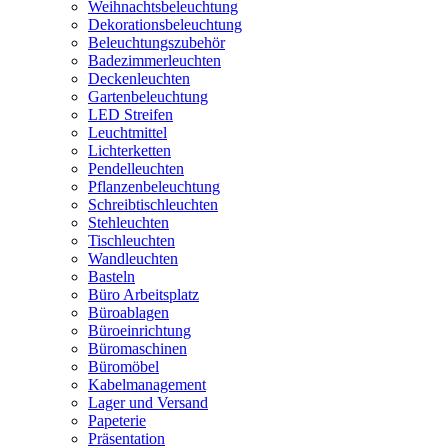
Weihnachtsbeleuchtung
Dekorationsbeleuchtung
Beleuchtungszubehör
Badezimmerleuchten
Deckenleuchten
Gartenbeleuchtung
LED Streifen
Leuchtmittel
Lichterketten
Pendelleuchten
Pflanzenbeleuchtung
Schreibtischleuchten
Stehleuchten
Tischleuchten
Wandleuchten
Basteln
Büro Arbeitsplatz
Büroablagen
Büroeinrichtung
Büromaschinen
Büromöbel
Kabelmanagement
Lager und Versand
Papeterie
Präsentation