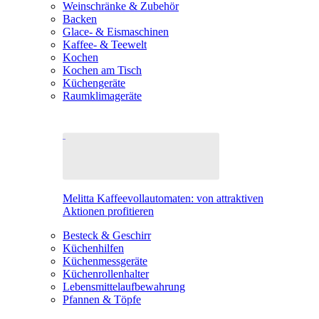
Weinschränke & Zubehör
Backen
Glace- & Eismaschinen
Kaffee- & Teewelt
Kochen
Kochen am Tisch
Küchengeräte
Raumklimageräte
Melitta Kaffeevollautomaten: von attraktiven
Aktionen profitieren
Besteck & Geschirr
Küchenhilfen
Küchenmessgeräte
Küchenrollenhalter
Lebensmittelaufbewahrung
Pfannen & Töpfe