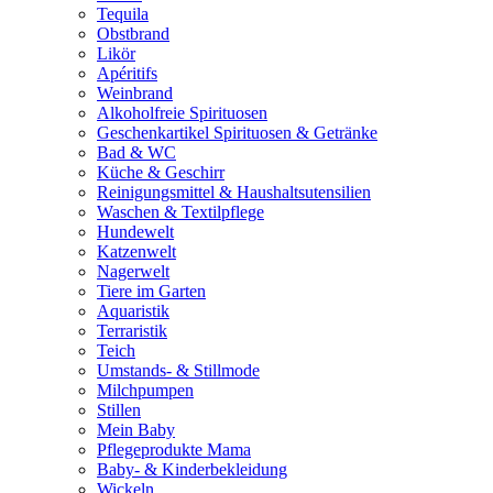
Tequila
Obstbrand
Likör
Apéritifs
Weinbrand
Alkoholfreie Spirituosen
Geschenkartikel Spirituosen & Getränke
Bad & WC
Küche & Geschirr
Reinigungsmittel & Haushaltsutensilien
Waschen & Textilpflege
Hundewelt
Katzenwelt
Nagerwelt
Tiere im Garten
Aquaristik
Terraristik
Teich
Umstands- & Stillmode
Milchpumpen
Stillen
Mein Baby
Pflegeprodukte Mama
Baby- & Kinderbekleidung
Wickeln