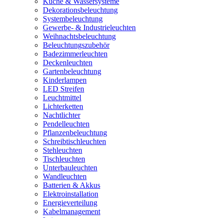
Küche & Wassersysteme
Dekorationsbeleuchtung
Systembeleuchtung
Gewerbe- & Industrieleuchten
Weihnachtsbeleuchtung
Beleuchtungszubehör
Badezimmerleuchten
Deckenleuchten
Gartenbeleuchtung
Kinderlampen
LED Streifen
Leuchtmittel
Lichterketten
Nachtlichter
Pendelleuchten
Pflanzenbeleuchtung
Schreibtischleuchten
Stehleuchten
Tischleuchten
Unterbauleuchten
Wandleuchten
Batterien & Akkus
Elektroinstallation
Energieverteilung
Kabelmanagement