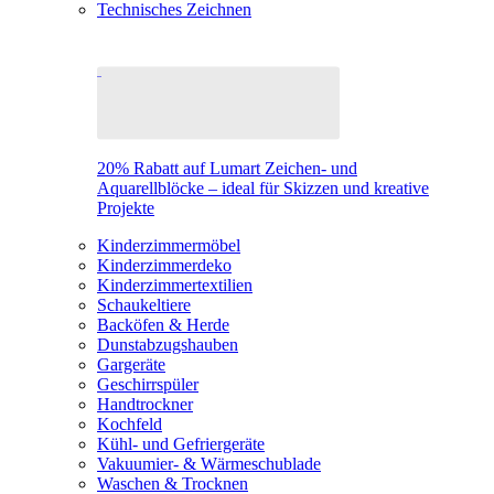
Technisches Zeichnen
20% Rabatt auf Lumart Zeichen- und
Aquarellblöcke – ideal für Skizzen und kreative
Projekte
Kinderzimmermöbel
Kinderzimmerdeko
Kinderzimmertextilien
Schaukeltiere
Backöfen & Herde
Dunstabzugshauben
Gargeräte
Geschirrspüler
Handtrockner
Kochfeld
Kühl- und Gefriergeräte
Vakuumier- & Wärmeschublade
Waschen & Trocknen