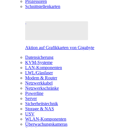
Prozessoren
Schnittstellenkarten
Aktion auf Grafikkarten von Gigabyte
Datensicherung
KVM-Systeme
LAN-Komponenten
LWL/Glasfaser
Modem & Router
Netzwerkkabel
Netzwerkschränke
Powerline
Server
Sicherheitstechnik
Storage & NAS
USV
WLAN-Komponenten
Überwachungskameras