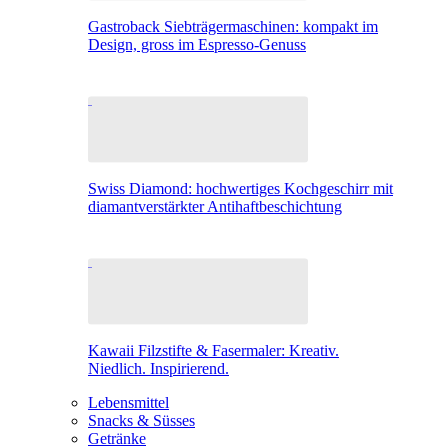
Gastroback Siebträgermaschinen: kompakt im
Design, gross im Espresso-Genuss
Swiss Diamond: hochwertiges Kochgeschirr mit
diamantverstärkter Antihaftbeschichtung
Kawaii Filzstifte & Fasermaler: Kreativ.
Niedlich. Inspirierend.
Lebensmittel
Snacks & Süsses
Getränke