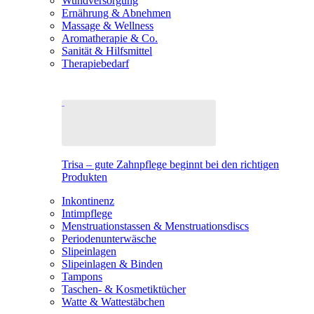
Wundversorgung
Ernährung & Abnehmen
Massage & Wellness
Aromatherapie & Co.
Sanität & Hilfsmittel
Therapiebedarf
Trisa – gute Zahnpflege beginnt bei den richtigen
Produkten
Inkontinenz
Intimpflege
Menstruationstassen & Menstruationsdiscs
Periodenunterwäsche
Slipeinlagen
Slipeinlagen & Binden
Tampons
Taschen- & Kosmetiktücher
Watte & Wattestäbchen