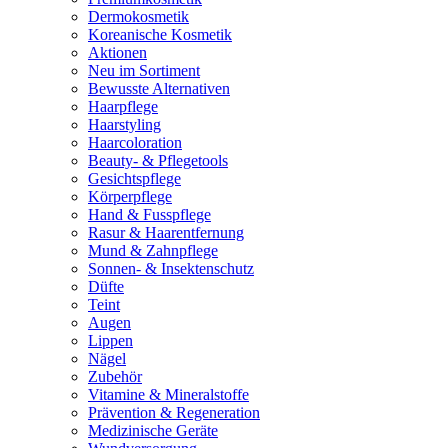
Dermokosmetik
Koreanische Kosmetik
Aktionen
Neu im Sortiment
Bewusste Alternativen
Haarpflege
Haarstyling
Haarcoloration
Beauty- & Pflegetools
Gesichtspflege
Körperpflege
Hand & Fusspflege
Rasur & Haarentfernung
Mund & Zahnpflege
Sonnen- & Insektenschutz
Düfte
Teint
Augen
Lippen
Nägel
Zubehör
Vitamine & Mineralstoffe
Prävention & Regeneration
Medizinische Geräte