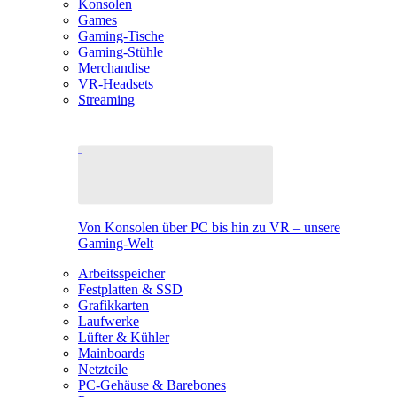
Konsolen
Games
Gaming-Tische
Gaming-Stühle
Merchandise
VR-Headsets
Streaming
Von Konsolen über PC bis hin zu VR – unsere
Gaming-Welt
Arbeitsspeicher
Festplatten & SSD
Grafikkarten
Laufwerke
Lüfter & Kühler
Mainboards
Netzteile
PC-Gehäuse & Barebones