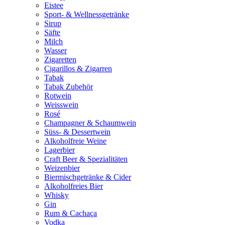
Eistee
Sport- & Wellnessgetränke
Sirup
Säfte
Milch
Wasser
Zigaretten
Cigarillos & Zigarren
Tabak
Tabak Zubehör
Rotwein
Weisswein
Rosé
Champagner & Schaumwein
Süss- & Dessertwein
Alkoholfreie Weine
Lagerbier
Craft Beer & Spezialitäten
Weizenbier
Biermischgetränke & Cider
Alkoholfreies Bier
Whisky
Gin
Rum & Cachaça
Vodka