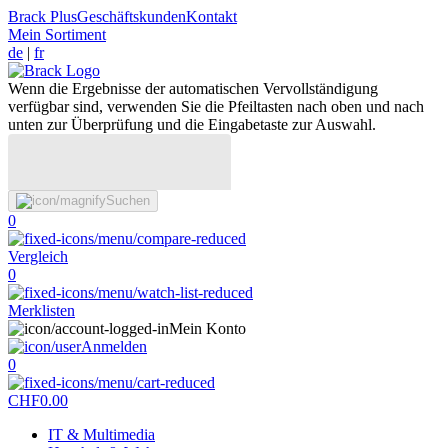
Brack Plus
Geschäftskunden
Kontakt
Mein Sortiment
de
|
fr
Wenn die Ergebnisse der automatischen Vervollständigung
verfügbar sind, verwenden Sie die Pfeiltasten nach oben und nach
unten zur Überprüfung und die Eingabetaste zur Auswahl.
Suchen
0
Vergleich
0
Merklisten
Mein Konto
Anmelden
0
CHF
0.00
IT & Multimedia