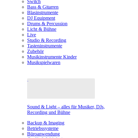
Switch
Bass & Gitarren
Blasinstrumente
DJ Equipment
Drums & Percussion
Licht & Bühne
Live
Studio & Recording
Tasteninstrumente
Zubehör
Musikinstrumente Kinder
Musikspielwaren
Sound & Light – alles für Musiker, DJs,
Recording und Bühne
Backup & Imaging
Betriebssysteme
Büroanwendung