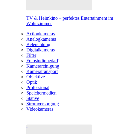
TV & Heimkino – perfektes Entertainment im
Wohnzimmer
Actionkameras
Analogkameras
Beleuchtung
Digitalkameras
Filter
Fotostudiobedarf
Kamerareinigung
Kameratransport
Objektive
Optik
Professional
Speichermedien
Stative
Stromversorgung
Videokameras