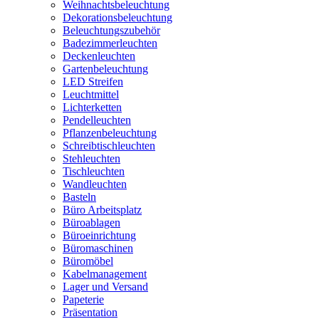
Weihnachtsbeleuchtung
Dekorationsbeleuchtung
Beleuchtungszubehör
Badezimmerleuchten
Deckenleuchten
Gartenbeleuchtung
LED Streifen
Leuchtmittel
Lichterketten
Pendelleuchten
Pflanzenbeleuchtung
Schreibtischleuchten
Stehleuchten
Tischleuchten
Wandleuchten
Basteln
Büro Arbeitsplatz
Büroablagen
Büroeinrichtung
Büromaschinen
Büromöbel
Kabelmanagement
Lager und Versand
Papeterie
Präsentation