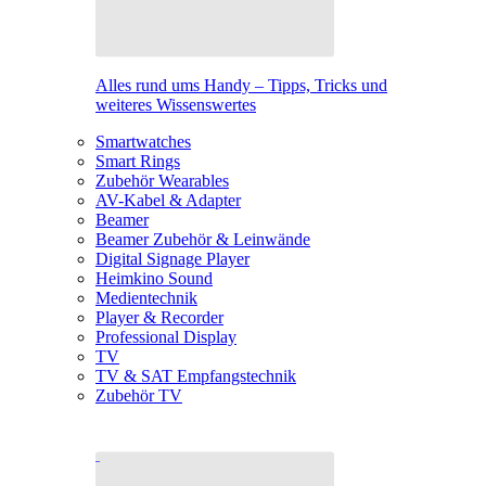
Alles rund ums Handy – Tipps, Tricks und
weiteres Wissenswertes
Smartwatches
Smart Rings
Zubehör Wearables
AV-Kabel & Adapter
Beamer
Beamer Zubehör & Leinwände
Digital Signage Player
Heimkino Sound
Medientechnik
Player & Recorder
Professional Display
TV
TV & SAT Empfangstechnik
Zubehör TV