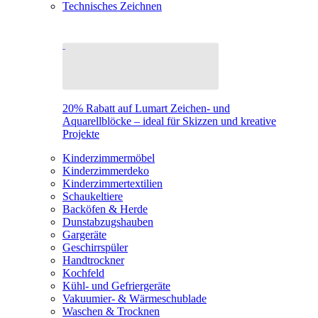
Technisches Zeichnen
20% Rabatt auf Lumart Zeichen- und
Aquarellblöcke – ideal für Skizzen und kreative
Projekte
Kinderzimmermöbel
Kinderzimmerdeko
Kinderzimmertextilien
Schaukeltiere
Backöfen & Herde
Dunstabzugshauben
Gargeräte
Geschirrspüler
Handtrockner
Kochfeld
Kühl- und Gefriergeräte
Vakuumier- & Wärmeschublade
Waschen & Trocknen