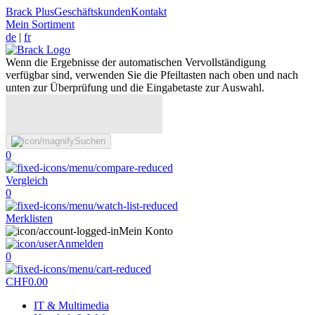
Brack Plus
Geschäftskunden
Kontakt
Mein Sortiment
de
|
fr
Wenn die Ergebnisse der automatischen Vervollständigung
verfügbar sind, verwenden Sie die Pfeiltasten nach oben und nach
unten zur Überprüfung und die Eingabetaste zur Auswahl.
Suchen
0
Vergleich
0
Merklisten
Mein Konto
Anmelden
0
CHF
0.00
IT & Multimedia