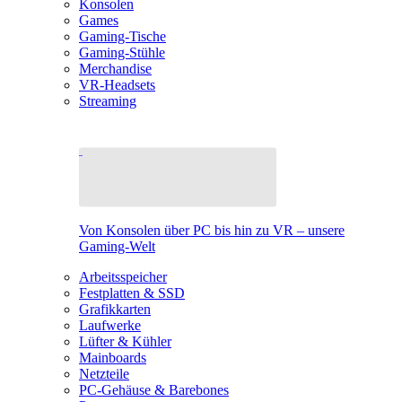
Konsolen
Games
Gaming-Tische
Gaming-Stühle
Merchandise
VR-Headsets
Streaming
Von Konsolen über PC bis hin zu VR – unsere
Gaming-Welt
Arbeitsspeicher
Festplatten & SSD
Grafikkarten
Laufwerke
Lüfter & Kühler
Mainboards
Netzteile
PC-Gehäuse & Barebones