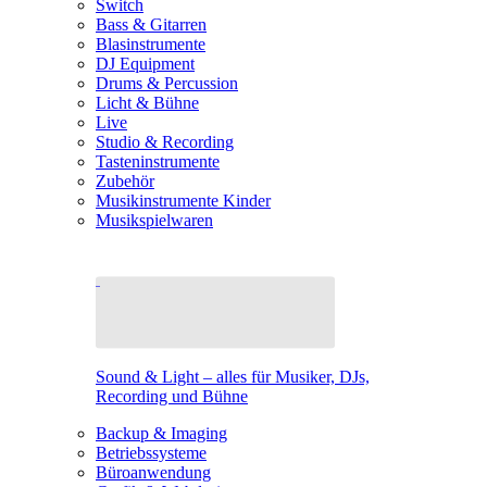
Switch
Bass & Gitarren
Blasinstrumente
DJ Equipment
Drums & Percussion
Licht & Bühne
Live
Studio & Recording
Tasteninstrumente
Zubehör
Musikinstrumente Kinder
Musikspielwaren
Sound & Light – alles für Musiker, DJs,
Recording und Bühne
Backup & Imaging
Betriebssysteme
Büroanwendung