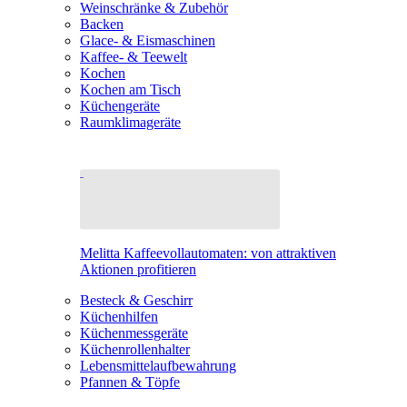
Weinschränke & Zubehör
Backen
Glace- & Eismaschinen
Kaffee- & Teewelt
Kochen
Kochen am Tisch
Küchengeräte
Raumklimageräte
Melitta Kaffeevollautomaten: von attraktiven
Aktionen profitieren
Besteck & Geschirr
Küchenhilfen
Küchenmessgeräte
Küchenrollenhalter
Lebensmittelaufbewahrung
Pfannen & Töpfe