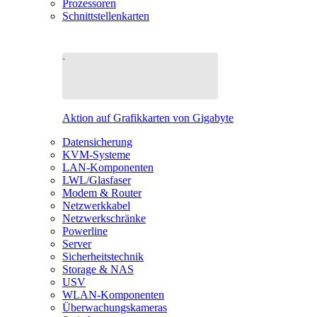
Prozessoren
Schnittstellenkarten
Aktion auf Grafikkarten von Gigabyte
Datensicherung
KVM-Systeme
LAN-Komponenten
LWL/Glasfaser
Modem & Router
Netzwerkkabel
Netzwerkschränke
Powerline
Server
Sicherheitstechnik
Storage & NAS
USV
WLAN-Komponenten
Überwachungskameras