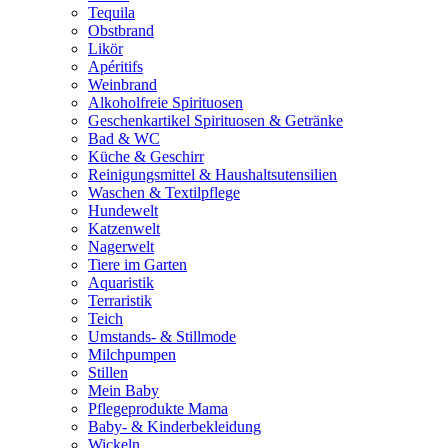
Tequila
Obstbrand
Likör
Apéritifs
Weinbrand
Alkoholfreie Spirituosen
Geschenkartikel Spirituosen & Getränke
Bad & WC
Küche & Geschirr
Reinigungsmittel & Haushaltsutensilien
Waschen & Textilpflege
Hundewelt
Katzenwelt
Nagerwelt
Tiere im Garten
Aquaristik
Terraristik
Teich
Umstands- & Stillmode
Milchpumpen
Stillen
Mein Baby
Pflegeprodukte Mama
Baby- & Kinderbekleidung
Wickeln