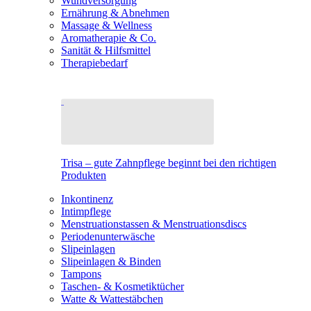
Wundversorgung
Ernährung & Abnehmen
Massage & Wellness
Aromatherapie & Co.
Sanität & Hilfsmittel
Therapiebedarf
Trisa – gute Zahnpflege beginnt bei den richtigen
Produkten
Inkontinenz
Intimpflege
Menstruationstassen & Menstruationsdiscs
Periodenunterwäsche
Slipeinlagen
Slipeinlagen & Binden
Tampons
Taschen- & Kosmetiktücher
Watte & Wattestäbchen