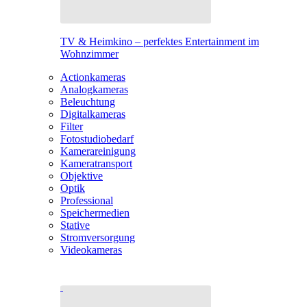
TV & Heimkino – perfektes Entertainment im
Wohnzimmer
Actionkameras
Analogkameras
Beleuchtung
Digitalkameras
Filter
Fotostudiobedarf
Kamerareinigung
Kameratransport
Objektive
Optik
Professional
Speichermedien
Stative
Stromversorgung
Videokameras