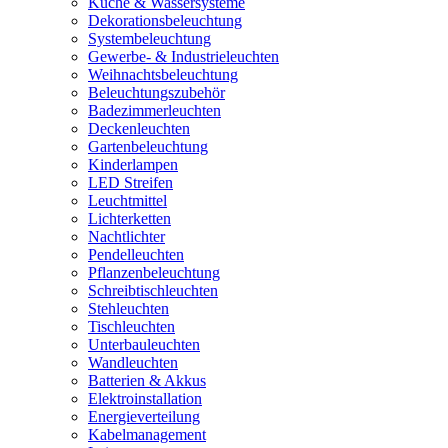
Küche & Wassersysteme
Dekorationsbeleuchtung
Systembeleuchtung
Gewerbe- & Industrieleuchten
Weihnachtsbeleuchtung
Beleuchtungszubehör
Badezimmerleuchten
Deckenleuchten
Gartenbeleuchtung
Kinderlampen
LED Streifen
Leuchtmittel
Lichterketten
Nachtlichter
Pendelleuchten
Pflanzenbeleuchtung
Schreibtischleuchten
Stehleuchten
Tischleuchten
Unterbauleuchten
Wandleuchten
Batterien & Akkus
Elektroinstallation
Energieverteilung
Kabelmanagement