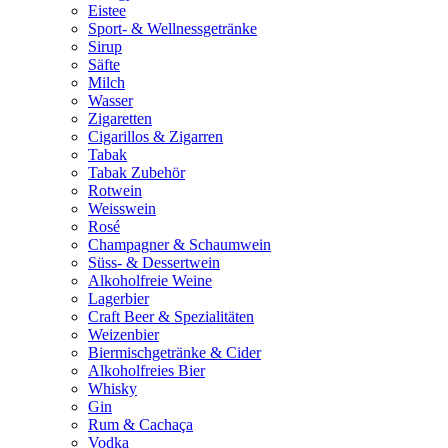
Eistee
Sport- & Wellnessgetränke
Sirup
Säfte
Milch
Wasser
Zigaretten
Cigarillos & Zigarren
Tabak
Tabak Zubehör
Rotwein
Weisswein
Rosé
Champagner & Schaumwein
Süss- & Dessertwein
Alkoholfreie Weine
Lagerbier
Craft Beer & Spezialitäten
Weizenbier
Biermischgetränke & Cider
Alkoholfreies Bier
Whisky
Gin
Rum & Cachaça
Vodka