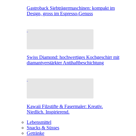
Gastroback Siebträgermaschinen: kompakt im
Design, gross im Espresso-Genuss
Swiss Diamond: hochwertiges Kochgeschirr mit
diamantverstärkter Antihaftbeschichtung
Kawaii Filzstifte & Fasermaler: Kreativ.
Niedlich. Inspirierend.
Lebensmittel
Snacks & Süsses
Getränke