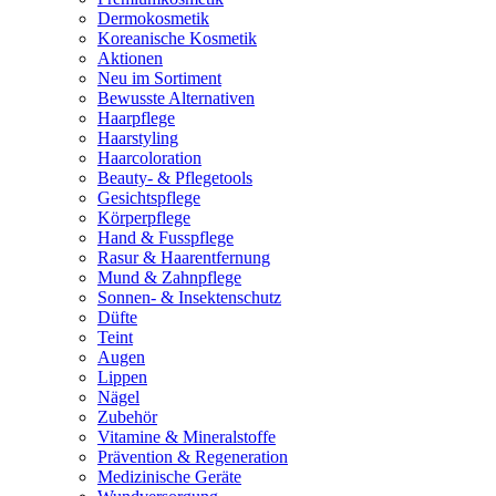
Dermokosmetik
Koreanische Kosmetik
Aktionen
Neu im Sortiment
Bewusste Alternativen
Haarpflege
Haarstyling
Haarcoloration
Beauty- & Pflegetools
Gesichtspflege
Körperpflege
Hand & Fusspflege
Rasur & Haarentfernung
Mund & Zahnpflege
Sonnen- & Insektenschutz
Düfte
Teint
Augen
Lippen
Nägel
Zubehör
Vitamine & Mineralstoffe
Prävention & Regeneration
Medizinische Geräte