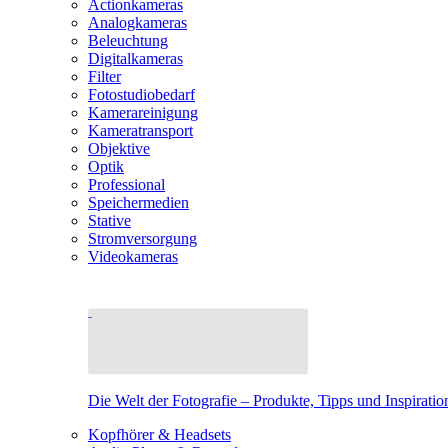
Actionkameras
Analogkameras
Beleuchtung
Digitalkameras
Filter
Fotostudiobedarf
Kamerareinigung
Kameratransport
Objektive
Optik
Professional
Speichermedien
Stative
Stromversorgung
Videokameras
Die Welt der Fotografie – Produkte, Tipps und Inspiratio
Kopfhörer & Headsets