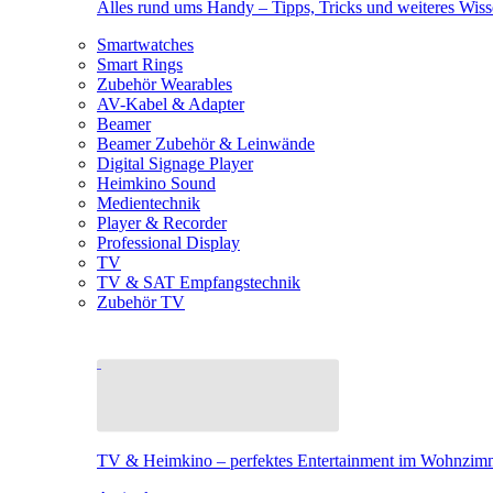
Alles rund ums Handy – Tipps, Tricks und weiteres Wis
Smartwatches
Smart Rings
Zubehör Wearables
AV-Kabel & Adapter
Beamer
Beamer Zubehör & Leinwände
Digital Signage Player
Heimkino Sound
Medientechnik
Player & Recorder
Professional Display
TV
TV & SAT Empfangstechnik
Zubehör TV
TV & Heimkino – perfektes Entertainment im Wohnzim