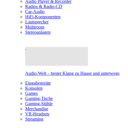
Audio Player & Recorder
Radios & Radio-CD
Car-Audio
HiFi-Komponenten
Lautsprecher
Multiroom
Stereoanlagen
Audio-Welt – bester Klang zu Hause und unterwegs
Eingabegeräte
Konsolen
Games
Gaming-Tische
Gaming-Stühle
Merchandise
VR-Headsets
Streaming