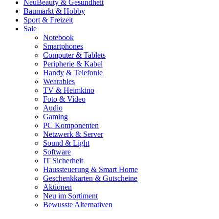
Neu
Beauty & Gesundheit
Baumarkt & Hobby
Sport & Freizeit
Sale
Notebook
Smartphones
Computer & Tablets
Peripherie & Kabel
Handy & Telefonie
Wearables
TV & Heimkino
Foto & Video
Audio
Gaming
PC Komponenten
Netzwerk & Server
Sound & Light
Software
IT Sicherheit
Haussteuerung & Smart Home
Geschenkkarten & Gutscheine
Aktionen
Neu im Sortiment
Bewusste Alternativen