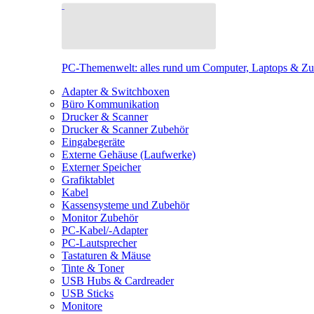
PC-Themenwelt: alles rund um Computer, Laptops & Z
Adapter & Switchboxen
Büro Kommunikation
Drucker & Scanner
Drucker & Scanner Zubehör
Eingabegeräte
Externe Gehäuse (Laufwerke)
Externer Speicher
Grafiktablet
Kabel
Kassensysteme und Zubehör
Monitor Zubehör
PC-Kabel/-Adapter
PC-Lautsprecher
Tastaturen & Mäuse
Tinte & Toner
USB Hubs & Cardreader
USB Sticks
Monitore