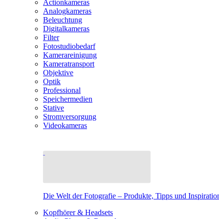
Actionkameras
Analogkameras
Beleuchtung
Digitalkameras
Filter
Fotostudiobedarf
Kamerareinigung
Kameratransport
Objektive
Optik
Professional
Speichermedien
Stative
Stromversorgung
Videokameras
Die Welt der Fotografie – Produkte, Tipps und Inspiratio
Kopfhörer & Headsets