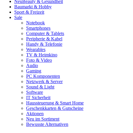
Neu
Beauty & Gesundheit
Baumarkt & Hobby
Sport & Freizeit
Sale
Notebook
Smartphones
Computer & Tablets
Peripherie & Kabel
Handy & Telefonie
Wearables
TV & Heimkino
Foto & Video
Audio
Gaming
PC Komponenten
Netzwerk & Server
Sound & Light
Software
IT Sicherheit
Haussteuerung & Smart Home
Geschenkkarten & Gutscheine
Aktionen
Neu im Sortiment
Bewusste Alternativen