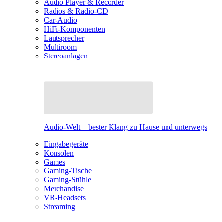
Audio Player & Recorder
Radios & Radio-CD
Car-Audio
HiFi-Komponenten
Lautsprecher
Multiroom
Stereoanlagen
Audio-Welt – bester Klang zu Hause und unterwegs
Eingabegeräte
Konsolen
Games
Gaming-Tische
Gaming-Stühle
Merchandise
VR-Headsets
Streaming