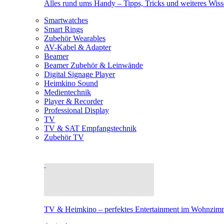
Alles rund ums Handy – Tipps, Tricks und weiteres Wis
Smartwatches
Smart Rings
Zubehör Wearables
AV-Kabel & Adapter
Beamer
Beamer Zubehör & Leinwände
Digital Signage Player
Heimkino Sound
Medientechnik
Player & Recorder
Professional Display
TV
TV & SAT Empfangstechnik
Zubehör TV
TV & Heimkino – perfektes Entertainment im Wohnzim