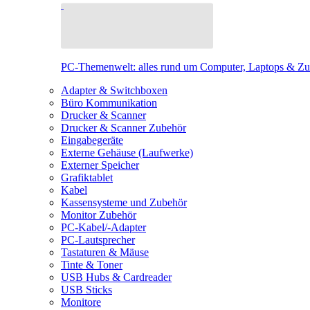
PC-Themenwelt: alles rund um Computer, Laptops & Z
Adapter & Switchboxen
Büro Kommunikation
Drucker & Scanner
Drucker & Scanner Zubehör
Eingabegeräte
Externe Gehäuse (Laufwerke)
Externer Speicher
Grafiktablet
Kabel
Kassensysteme und Zubehör
Monitor Zubehör
PC-Kabel/-Adapter
PC-Lautsprecher
Tastaturen & Mäuse
Tinte & Toner
USB Hubs & Cardreader
USB Sticks
Monitore