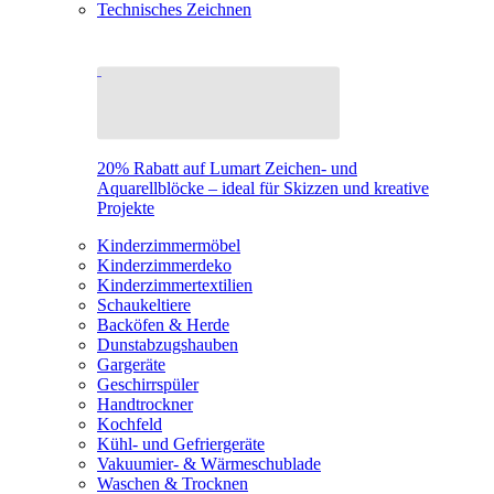
Technisches Zeichnen
20% Rabatt auf Lumart Zeichen- und
Aquarellblöcke – ideal für Skizzen und kreative
Projekte
Kinderzimmermöbel
Kinderzimmerdeko
Kinderzimmertextilien
Schaukeltiere
Backöfen & Herde
Dunstabzugshauben
Gargeräte
Geschirrspüler
Handtrockner
Kochfeld
Kühl- und Gefriergeräte
Vakuumier- & Wärmeschublade
Waschen & Trocknen