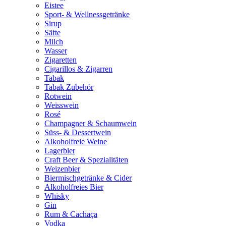
Eistee
Sport- & Wellnessgetränke
Sirup
Säfte
Milch
Wasser
Zigaretten
Cigarillos & Zigarren
Tabak
Tabak Zubehör
Rotwein
Weisswein
Rosé
Champagner & Schaumwein
Süss- & Dessertwein
Alkoholfreie Weine
Lagerbier
Craft Beer & Spezialitäten
Weizenbier
Biermischgetränke & Cider
Alkoholfreies Bier
Whisky
Gin
Rum & Cachaça
Vodka