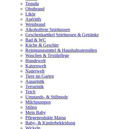
Tequila
Obstbrand
Likör
Apéritifs
Weinbrand
Alkoholfreie Spirituosen
Geschenkartikel Spirituosen & Getränke
Bad & WC
Küche & Geschirr
Reinigungsmittel & Haushaltsutensilien
Waschen & Textilpflege
Hundewelt
Katzenwelt
Nagerwelt
Tiere im Garten
Aquaristik
Terraristik
Teich
Umstands- & Stillmode
Milchpumpen
Stillen
Mein Baby
Pflegeprodukte Mama
Baby- & Kinderbekleidung
Wickeln