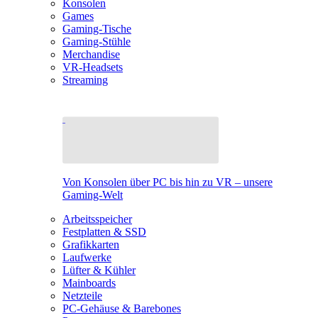
Konsolen
Games
Gaming-Tische
Gaming-Stühle
Merchandise
VR-Headsets
Streaming
Von Konsolen über PC bis hin zu VR – unsere
Gaming-Welt
Arbeitsspeicher
Festplatten & SSD
Grafikkarten
Laufwerke
Lüfter & Kühler
Mainboards
Netzteile
PC-Gehäuse & Barebones