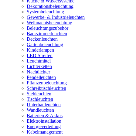
Küche & Wassersysteme
Dekorationsbeleuchtung
Systembeleuchtung
Gewerbe- & Industrieleuchten
Weihnachtsbeleuchtung
Beleuchtungszubehör
Badezimmerleuchten
Deckenleuchten
Gartenbeleuchtung
Kinderlampen
LED Streifen
Leuchtmittel
Lichterketten
Nachtlichter
Pendelleuchten
Pflanzenbeleuchtung
Schreibtischleuchten
Stehleuchten
Tischleuchten
Unterbauleuchten
Wandleuchten
Batterien & Akkus
Elektroinstallation
Energieverteilung
Kabelmanagement