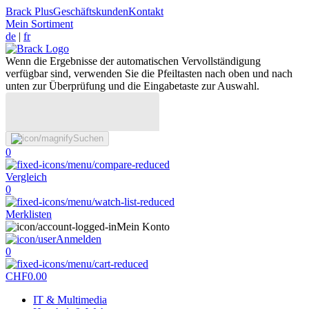
Brack Plus
Geschäftskunden
Kontakt
Mein Sortiment
de
|
fr
Wenn die Ergebnisse der automatischen Vervollständigung
verfügbar sind, verwenden Sie die Pfeiltasten nach oben und nach
unten zur Überprüfung und die Eingabetaste zur Auswahl.
Suchen
0
Vergleich
0
Merklisten
Mein Konto
Anmelden
0
CHF
0.00
IT & Multimedia