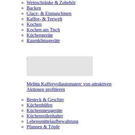
Weinschränke & Zubehör
Backen
Glace- & Eismaschinen
Kaffee- & Teewelt
Kochen
Kochen am Tisch
Küchengeräte
Raumklimageräte
Melitta Kaffeevollautomaten: von attraktiven
Aktionen profitieren
Besteck & Geschirr
Küchenhilfen
Küchenmessgeräte
Küchenrollenhalter
Lebensmittelaufbewahrung
Pfannen & Töpfe