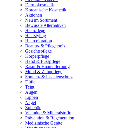
Dermokosmetik
Koreanische Kosmetik
Aktionen
Neu im Sortiment
Bewusste Alternativen
Haarpflege
Haarstyling
Haarcoloration
Beauty- & Pflegetools
Gesichtspflege
Körperpflege
Hand & Fusspflege
Rasur & Haarentfernung
Mund & Zahnpflege
Sonnen- & Insektenschutz
Düfte
Teint
Augen
Lippen
Nägel
Zubehör
Vitamine & Mineralstoffe
Prävention & Regeneration
Medizinische Geräte