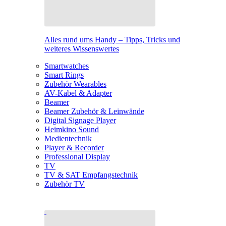
Alles rund ums Handy – Tipps, Tricks und
weiteres Wissenswertes
Smartwatches
Smart Rings
Zubehör Wearables
AV-Kabel & Adapter
Beamer
Beamer Zubehör & Leinwände
Digital Signage Player
Heimkino Sound
Medientechnik
Player & Recorder
Professional Display
TV
TV & SAT Empfangstechnik
Zubehör TV