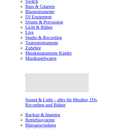
Switch
Bass & Gitarren
Blasinstrumente
DJ Equipment
Drums & Percussion
Licht & Bühne
Live
Studio & Recording
Tasteninstrumente
Zubehör
Musikinstrumente Kinder
Musikspielwaren
Sound & Light – alles für Musiker, DJs,
Recording und Bühne
Backup & Imaging
Betriebssysteme
Büroanwendung