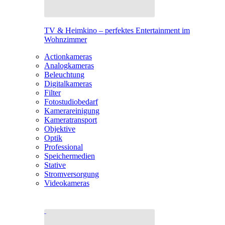
TV & Heimkino – perfektes Entertainment im
Wohnzimmer
Actionkameras
Analogkameras
Beleuchtung
Digitalkameras
Filter
Fotostudiobedarf
Kamerareinigung
Kameratransport
Objektive
Optik
Professional
Speichermedien
Stative
Stromversorgung
Videokameras