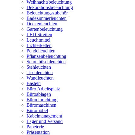
Weihnachtsbeleuchtung
Dekorationsbeleuchtung
Beleuchtungszubehör
Badezimmerleuchten
Deckenleuchten
Gartenbeleuchtung
LED Streifen
Leuchtmittel
Lichterketten
Pendelleuchten
Pflanzenbeleuchtung
Schreibtischleuchten
Stehleuchten
Tischleuchten
Wandleuchten
Basteln
Büro Arbeitsplatz
Büroablagen
Büroeinrichtung
Büromaschinen
Büromöbel
Kabelmanagement
Lager und Versand
Papeterie
Präsentation