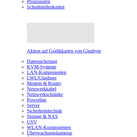
Prozessoren
Schnittstellenkarten
Aktion auf Grafikkarten von Gigabyte
Datensicherung
KVM-Systeme
LAN-Komponenten
LWL/Glasfaser
Modem & Router
Netzwerkkabel
Netzwerkschränke
Powerline
Server
Sicherheitstechnik
Storage & NAS
USV
WLAN-Komponenten
Überwachungskameras