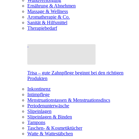
Wundversorgung
Ernährung & Abnehmen
Massage & Wellness
Aromatherapie & Co.
Sanität & Hilfsmittel
Therapiebedarf
Trisa – gute Zahnpflege beginnt bei den richtigen
Produkten
Inkontinenz
Intimpflege
Menstruationstassen & Menstruationsdiscs
Periodenunterwäsche
Slipeinlagen
Slipeinlagen & Binden
Tampons
Taschen- & Kosmetiktücher
Watte & Wattestäbchen