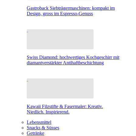
Gastroback Siebträgermaschinen: kompakt im
Design, gross im Espresso-Genuss
Swiss Diamond: hochwertiges Kochgeschirr mit
diamantverstärkter Antihaftbeschichtung
Kawaii Filzstifte & Fasermaler: Kreativ.
Niedlich. Inspirierend.
Lebensmittel
Snacks & Süsses
Getränke