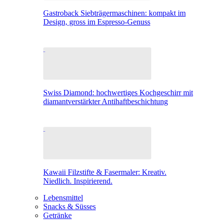
Gastroback Siebträgermaschinen: kompakt im
Design, gross im Espresso-Genuss
Swiss Diamond: hochwertiges Kochgeschirr mit
diamantverstärkter Antihaftbeschichtung
Kawaii Filzstifte & Fasermaler: Kreativ.
Niedlich. Inspirierend.
Lebensmittel
Snacks & Süsses
Getränke