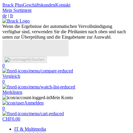
Brack Plus
Geschäftskunden
Kontakt
Mein Sortiment
de
|
fr
Wenn die Ergebnisse der automatischen Vervollständigung
verfügbar sind, verwenden Sie die Pfeiltasten nach oben und nach
unten zur Überprüfung und die Eingabetaste zur Auswahl.
Suchen
0
Vergleich
0
Merklisten
Mein Konto
Anmelden
0
CHF
0.00
IT & Multimedia