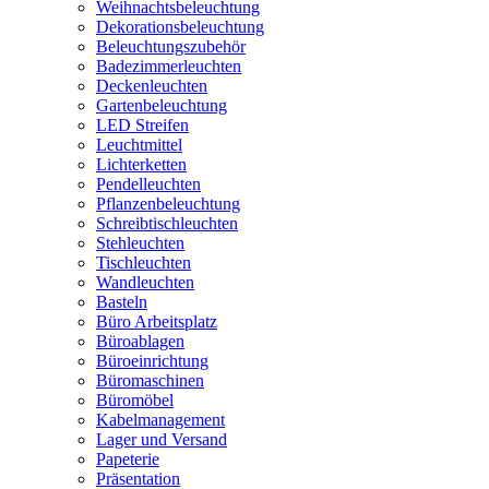
Weihnachtsbeleuchtung
Dekorationsbeleuchtung
Beleuchtungszubehör
Badezimmerleuchten
Deckenleuchten
Gartenbeleuchtung
LED Streifen
Leuchtmittel
Lichterketten
Pendelleuchten
Pflanzenbeleuchtung
Schreibtischleuchten
Stehleuchten
Tischleuchten
Wandleuchten
Basteln
Büro Arbeitsplatz
Büroablagen
Büroeinrichtung
Büromaschinen
Büromöbel
Kabelmanagement
Lager und Versand
Papeterie
Präsentation