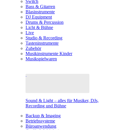
Switch
Bass & Gitarren
Blasinstrumente
DJ Equipment
Drums & Percussion
Licht & Bühne
Live
Studio & Recording
Tasteninstrumente
Zubehör
Musikinstrumente Kinder
Musikspielwaren
Sound & Light – alles für Musiker, DJs,
Recording und Bühne
Backup & Imaging
Betriebssysteme
Büroanwendung