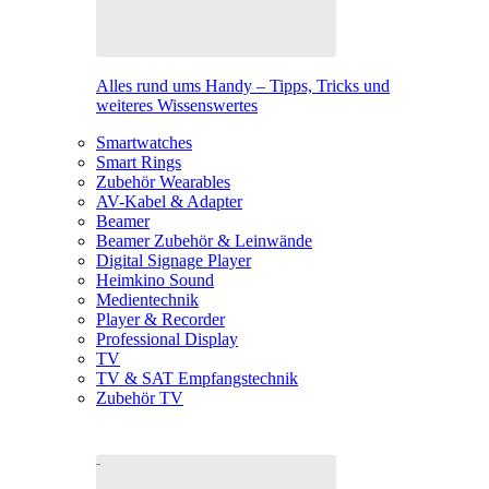
Alles rund ums Handy – Tipps, Tricks und
weiteres Wissenswertes
Smartwatches
Smart Rings
Zubehör Wearables
AV-Kabel & Adapter
Beamer
Beamer Zubehör & Leinwände
Digital Signage Player
Heimkino Sound
Medientechnik
Player & Recorder
Professional Display
TV
TV & SAT Empfangstechnik
Zubehör TV