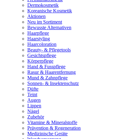
Dermokosmetik
Koreanische Kosmetik
Aktionen
Neu im Sortiment
Bewusste Alternativen
Haarpflege
Haarstyling
Haarcoloration
Beauty- & Pflegetools
Gesichtspflege
Körperpflege
Hand & Fusspflege
Rasur & Haarentfernung
Mund & Zahnpflege
Sonnen- & Insektenschutz
Düfte
Teint
Augen
Lippen
Nägel
Zubehör
Vitamine & Mineralstoffe
Prävention & Regeneration
Medizinische Geräte