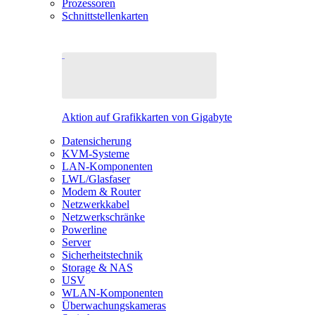
Prozessoren
Schnittstellenkarten
Aktion auf Grafikkarten von Gigabyte
Datensicherung
KVM-Systeme
LAN-Komponenten
LWL/Glasfaser
Modem & Router
Netzwerkkabel
Netzwerkschränke
Powerline
Server
Sicherheitstechnik
Storage & NAS
USV
WLAN-Komponenten
Überwachungskameras