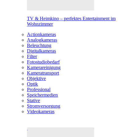
TV & Heimkino – perfektes Entertainment im
Wohnzimmer
Actionkameras
Analogkameras
Beleuchtung
Digitalkameras
Filter
Fotostudiobedarf
Kamerareinigung
Kameratransport
Objektive
Optik
Professional
Speichermedien
Stative
Stromversorgung
Videokameras