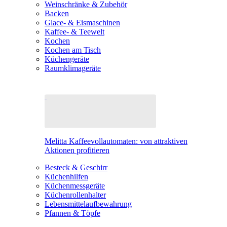
Weinschränke & Zubehör
Backen
Glace- & Eismaschinen
Kaffee- & Teewelt
Kochen
Kochen am Tisch
Küchengeräte
Raumklimageräte
Melitta Kaffeevollautomaten: von attraktiven
Aktionen profitieren
Besteck & Geschirr
Küchenhilfen
Küchenmessgeräte
Küchenrollenhalter
Lebensmittelaufbewahrung
Pfannen & Töpfe