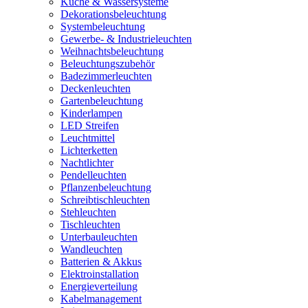
Küche & Wassersysteme
Dekorationsbeleuchtung
Systembeleuchtung
Gewerbe- & Industrieleuchten
Weihnachtsbeleuchtung
Beleuchtungszubehör
Badezimmerleuchten
Deckenleuchten
Gartenbeleuchtung
Kinderlampen
LED Streifen
Leuchtmittel
Lichterketten
Nachtlichter
Pendelleuchten
Pflanzenbeleuchtung
Schreibtischleuchten
Stehleuchten
Tischleuchten
Unterbauleuchten
Wandleuchten
Batterien & Akkus
Elektroinstallation
Energieverteilung
Kabelmanagement