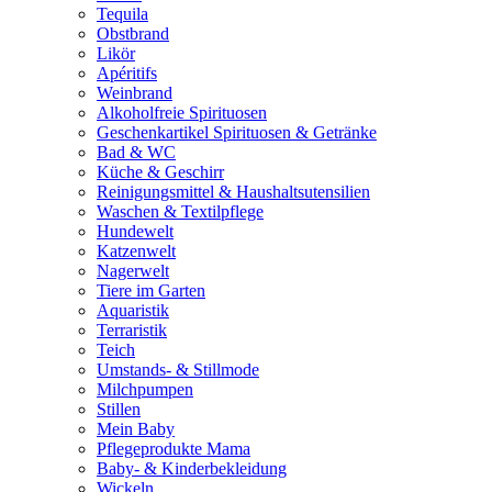
Tequila
Obstbrand
Likör
Apéritifs
Weinbrand
Alkoholfreie Spirituosen
Geschenkartikel Spirituosen & Getränke
Bad & WC
Küche & Geschirr
Reinigungsmittel & Haushaltsutensilien
Waschen & Textilpflege
Hundewelt
Katzenwelt
Nagerwelt
Tiere im Garten
Aquaristik
Terraristik
Teich
Umstands- & Stillmode
Milchpumpen
Stillen
Mein Baby
Pflegeprodukte Mama
Baby- & Kinderbekleidung
Wickeln