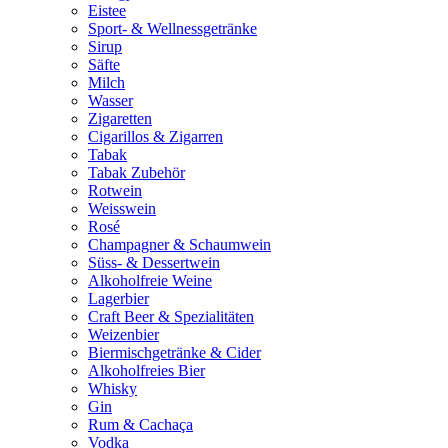
Eistee
Sport- & Wellnessgetränke
Sirup
Säfte
Milch
Wasser
Zigaretten
Cigarillos & Zigarren
Tabak
Tabak Zubehör
Rotwein
Weisswein
Rosé
Champagner & Schaumwein
Süss- & Dessertwein
Alkoholfreie Weine
Lagerbier
Craft Beer & Spezialitäten
Weizenbier
Biermischgetränke & Cider
Alkoholfreies Bier
Whisky
Gin
Rum & Cachaça
Vodka