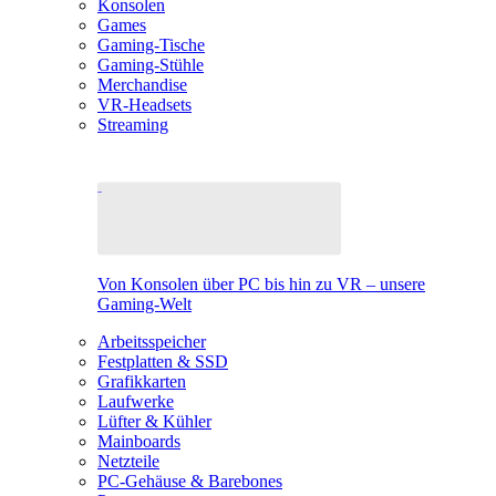
Konsolen
Games
Gaming-Tische
Gaming-Stühle
Merchandise
VR-Headsets
Streaming
Von Konsolen über PC bis hin zu VR – unsere
Gaming-Welt
Arbeitsspeicher
Festplatten & SSD
Grafikkarten
Laufwerke
Lüfter & Kühler
Mainboards
Netzteile
PC-Gehäuse & Barebones