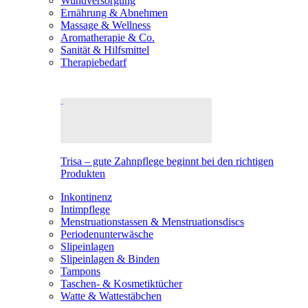
Wundversorgung
Ernährung & Abnehmen
Massage & Wellness
Aromatherapie & Co.
Sanität & Hilfsmittel
Therapiebedarf
Trisa – gute Zahnpflege beginnt bei den richtigen
Produkten
Inkontinenz
Intimpflege
Menstruationstassen & Menstruationsdiscs
Periodenunterwäsche
Slipeinlagen
Slipeinlagen & Binden
Tampons
Taschen- & Kosmetiktücher
Watte & Wattestäbchen