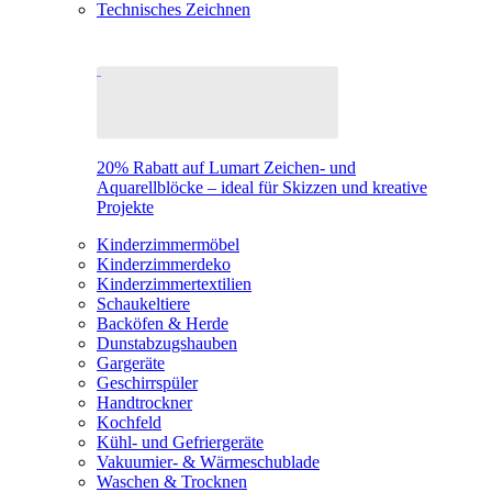
Technisches Zeichnen
20% Rabatt auf Lumart Zeichen- und
Aquarellblöcke – ideal für Skizzen und kreative
Projekte
Kinderzimmermöbel
Kinderzimmerdeko
Kinderzimmertextilien
Schaukeltiere
Backöfen & Herde
Dunstabzugshauben
Gargeräte
Geschirrspüler
Handtrockner
Kochfeld
Kühl- und Gefriergeräte
Vakuumier- & Wärmeschublade
Waschen & Trocknen