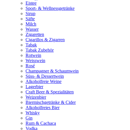
Eistee
Sport- & Wellnessgetränke
Sirup
Säfte
Milch
Wasser
Zigaretten
Cigarillos & Zigarren
Tabak
Tabak Zubehör
Rotwein
Weisswein
Rosé
Champagner & Schaumwein
Süss- & Dessertwein
Alkoholfreie Weine
Lagerbier
Craft Beer & Spezialitäten
Weizenbier
Biermischgetränke & Cider
Alkoholfreies Bier
Whisky
Gin
Rum & Cachaça
Vodka