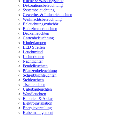
Küche & Wassersysteme
Dekorationsbeleuchtung
Systembeleuchtung
Gewerbe- & Industrieleuchten
Weihnachtsbeleuchtung
Beleuchtungszubehör
Badezimmerleuchten
Deckenleuchten
Gartenbeleuchtung
Kinderlampen
LED Streifen
Leuchtmittel
Lichterketten
Nachtlichter
Pendelleuchten
Pflanzenbeleuchtung
Schreibtischleuchten
Stehleuchten
Tischleuchten
Unterbauleuchten
Wandleuchten
Batterien & Akkus
Elektroinstallation
Energieverteilung
Kabelmanagement