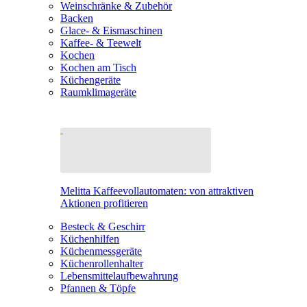
Weinschränke & Zubehör
Backen
Glace- & Eismaschinen
Kaffee- & Teewelt
Kochen
Kochen am Tisch
Küchengeräte
Raumklimageräte
Melitta Kaffeevollautomaten: von attraktiven
Aktionen profitieren
Besteck & Geschirr
Küchenhilfen
Küchenmessgeräte
Küchenrollenhalter
Lebensmittelaufbewahrung
Pfannen & Töpfe