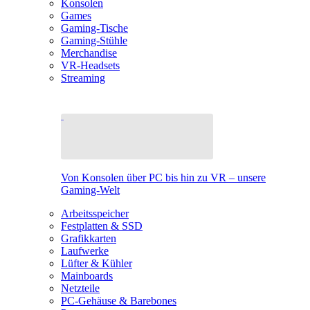
Konsolen
Games
Gaming-Tische
Gaming-Stühle
Merchandise
VR-Headsets
Streaming
Von Konsolen über PC bis hin zu VR – unsere
Gaming-Welt
Arbeitsspeicher
Festplatten & SSD
Grafikkarten
Laufwerke
Lüfter & Kühler
Mainboards
Netzteile
PC-Gehäuse & Barebones