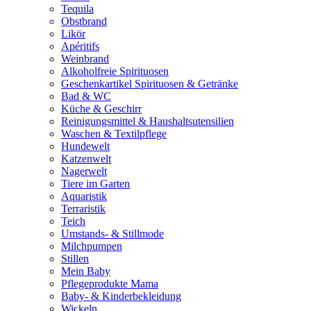
Tequila
Obstbrand
Likör
Apéritifs
Weinbrand
Alkoholfreie Spirituosen
Geschenkartikel Spirituosen & Getränke
Bad & WC
Küche & Geschirr
Reinigungsmittel & Haushaltsutensilien
Waschen & Textilpflege
Hundewelt
Katzenwelt
Nagerwelt
Tiere im Garten
Aquaristik
Terraristik
Teich
Umstands- & Stillmode
Milchpumpen
Stillen
Mein Baby
Pflegeprodukte Mama
Baby- & Kinderbekleidung
Wickeln