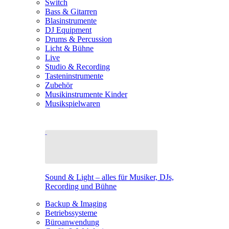
Switch
Bass & Gitarren
Blasinstrumente
DJ Equipment
Drums & Percussion
Licht & Bühne
Live
Studio & Recording
Tasteninstrumente
Zubehör
Musikinstrumente Kinder
Musikspielwaren
Sound & Light – alles für Musiker, DJs,
Recording und Bühne
Backup & Imaging
Betriebssysteme
Büroanwendung