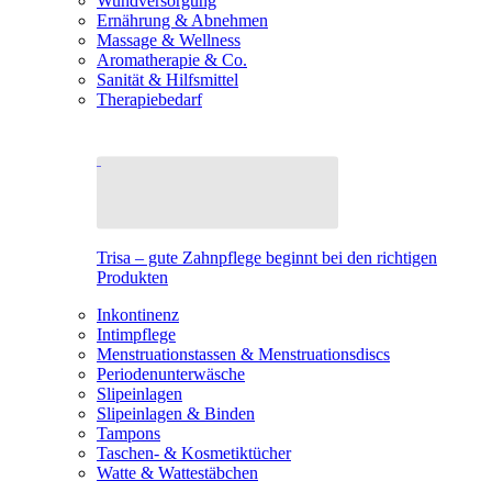
Wundversorgung
Ernährung & Abnehmen
Massage & Wellness
Aromatherapie & Co.
Sanität & Hilfsmittel
Therapiebedarf
Trisa – gute Zahnpflege beginnt bei den richtigen
Produkten
Inkontinenz
Intimpflege
Menstruationstassen & Menstruationsdiscs
Periodenunterwäsche
Slipeinlagen
Slipeinlagen & Binden
Tampons
Taschen- & Kosmetiktücher
Watte & Wattestäbchen