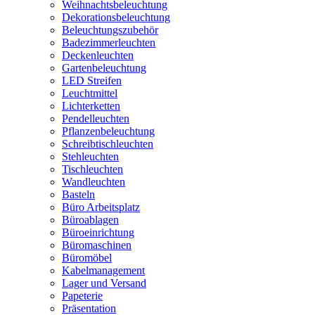
Weihnachtsbeleuchtung
Dekorationsbeleuchtung
Beleuchtungszubehör
Badezimmerleuchten
Deckenleuchten
Gartenbeleuchtung
LED Streifen
Leuchtmittel
Lichterketten
Pendelleuchten
Pflanzenbeleuchtung
Schreibtischleuchten
Stehleuchten
Tischleuchten
Wandleuchten
Basteln
Büro Arbeitsplatz
Büroablagen
Büroeinrichtung
Büromaschinen
Büromöbel
Kabelmanagement
Lager und Versand
Papeterie
Präsentation