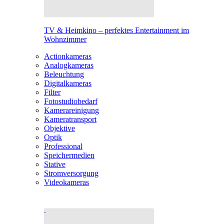
TV & Heimkino – perfektes Entertainment im
Wohnzimmer
Actionkameras
Analogkameras
Beleuchtung
Digitalkameras
Filter
Fotostudiobedarf
Kamerareinigung
Kameratransport
Objektive
Optik
Professional
Speichermedien
Stative
Stromversorgung
Videokameras