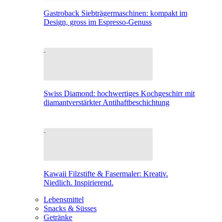
Gastroback Siebträgermaschinen: kompakt im
Design, gross im Espresso-Genuss
Swiss Diamond: hochwertiges Kochgeschirr mit
diamantverstärkter Antihaftbeschichtung
Kawaii Filzstifte & Fasermaler: Kreativ.
Niedlich. Inspirierend.
Lebensmittel
Snacks & Süsses
Getränke