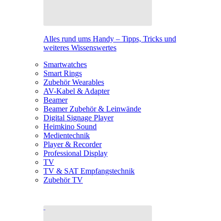
Alles rund ums Handy – Tipps, Tricks und
weiteres Wissenswertes
Smartwatches
Smart Rings
Zubehör Wearables
AV-Kabel & Adapter
Beamer
Beamer Zubehör & Leinwände
Digital Signage Player
Heimkino Sound
Medientechnik
Player & Recorder
Professional Display
TV
TV & SAT Empfangstechnik
Zubehör TV