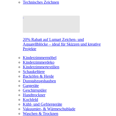
Technisches Zeichnen
20% Rabatt auf Lumart Zeichen- und
Aquarellblöcke – ideal für Skizzen und kreative
Projekte
Kinderzimmermöbel
Kinderzimmerdeko
Kinderzimmertextilien
Schaukeltiere
Backöfen & Herde
Dunstabzugshauben
Gargeräte
Geschirrspüler
Handtrockner
Kochfeld
Kühl- und Gefriergeräte
Vakuumier- & Wärmeschublade
Waschen & Trocknen