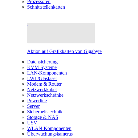
Prozessoren
Schnittstellenkarten
Aktion auf Grafikkarten von Gigabyte
Datensicherung
KVM-Systeme
LAN-Komponenten
LWL/Glasfaser
Modem & Router
Netzwerkkabel
Netzwerkschränke
Powerline
Server
Sicherheitstechnik
Storage & NAS
USV
WLAN-Komponenten
Überwachungskameras