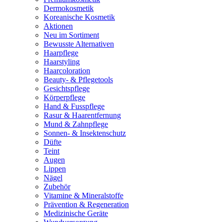
Dermokosmetik
Koreanische Kosmetik
Aktionen
Neu im Sortiment
Bewusste Alternativen
Haarpflege
Haarstyling
Haarcoloration
Beauty- & Pflegetools
Gesichtspflege
Körperpflege
Hand & Fusspflege
Rasur & Haarentfernung
Mund & Zahnpflege
Sonnen- & Insektenschutz
Düfte
Teint
Augen
Lippen
Nägel
Zubehör
Vitamine & Mineralstoffe
Prävention & Regeneration
Medizinische Geräte