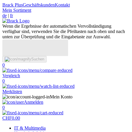
Brack Plus
Geschäftskunden
Kontakt
Mein Sortiment
de
|
fr
Wenn die Ergebnisse der automatischen Vervollständigung
verfügbar sind, verwenden Sie die Pfeiltasten nach oben und nach
unten zur Überprüfung und die Eingabetaste zur Auswahl.
Suchen
0
Vergleich
0
Merklisten
Mein Konto
Anmelden
0
CHF
0.00
IT & Multimedia