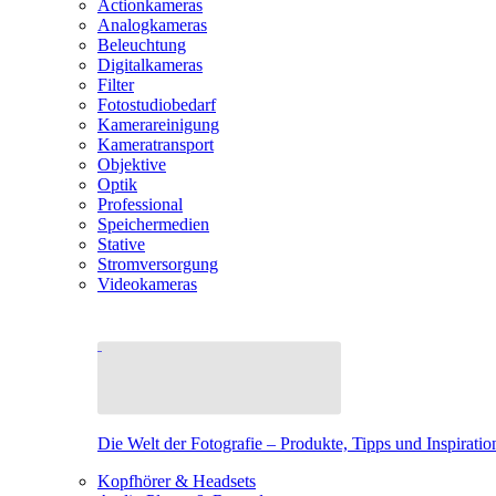
Actionkameras
Analogkameras
Beleuchtung
Digitalkameras
Filter
Fotostudiobedarf
Kamerareinigung
Kameratransport
Objektive
Optik
Professional
Speichermedien
Stative
Stromversorgung
Videokameras
Die Welt der Fotografie – Produkte, Tipps und Inspiratio
Kopfhörer & Headsets