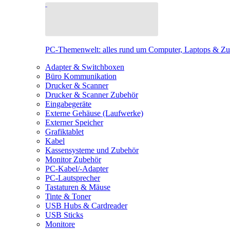
PC-Themenwelt: alles rund um Computer, Laptops & Z
Adapter & Switchboxen
Büro Kommunikation
Drucker & Scanner
Drucker & Scanner Zubehör
Eingabegeräte
Externe Gehäuse (Laufwerke)
Externer Speicher
Grafiktablet
Kabel
Kassensysteme und Zubehör
Monitor Zubehör
PC-Kabel/-Adapter
PC-Lautsprecher
Tastaturen & Mäuse
Tinte & Toner
USB Hubs & Cardreader
USB Sticks
Monitore