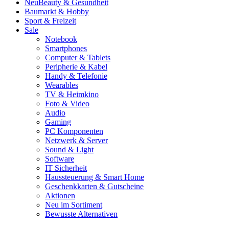
Neu
Beauty & Gesundheit
Baumarkt & Hobby
Sport & Freizeit
Sale
Notebook
Smartphones
Computer & Tablets
Peripherie & Kabel
Handy & Telefonie
Wearables
TV & Heimkino
Foto & Video
Audio
Gaming
PC Komponenten
Netzwerk & Server
Sound & Light
Software
IT Sicherheit
Haussteuerung & Smart Home
Geschenkkarten & Gutscheine
Aktionen
Neu im Sortiment
Bewusste Alternativen