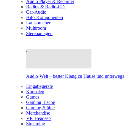
Audio Player & Recorder
Radios & Radio-CD
Car-Audio
HiFi-Komponenten
Lautsprecher
Multiroom
Stereoanlagen
Audio-Welt – bester Klang zu Hause und unterwegs
Eingabegeräte
Konsolen
Games
Gaming-Tische
Gaming-Stühle
Merchandise
VR-Headsets
Streaming