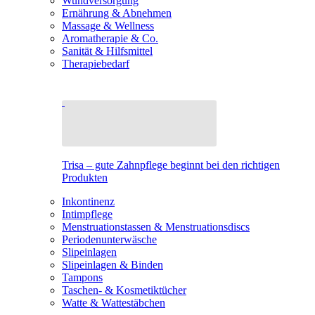
Wundversorgung
Ernährung & Abnehmen
Massage & Wellness
Aromatherapie & Co.
Sanität & Hilfsmittel
Therapiebedarf
Trisa – gute Zahnpflege beginnt bei den richtigen
Produkten
Inkontinenz
Intimpflege
Menstruationstassen & Menstruationsdiscs
Periodenunterwäsche
Slipeinlagen
Slipeinlagen & Binden
Tampons
Taschen- & Kosmetiktücher
Watte & Wattestäbchen