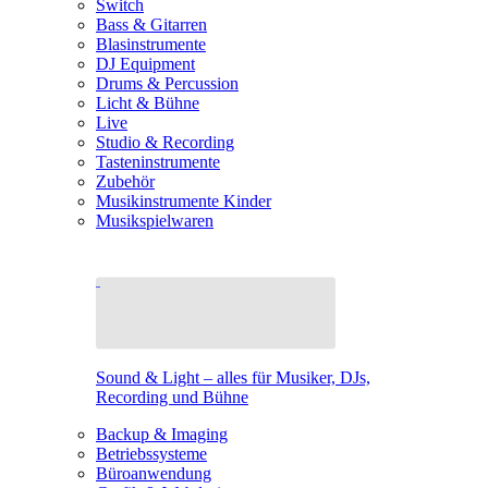
Switch
Bass & Gitarren
Blasinstrumente
DJ Equipment
Drums & Percussion
Licht & Bühne
Live
Studio & Recording
Tasteninstrumente
Zubehör
Musikinstrumente Kinder
Musikspielwaren
Sound & Light – alles für Musiker, DJs,
Recording und Bühne
Backup & Imaging
Betriebssysteme
Büroanwendung