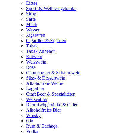
Eistee
Sport- & Wellnessgetränke
Sirup
Säfte
Milch
Wasser
Zigaretten
Cigarillos & Zigarren
Tabak
Tabak Zubehör
Rotwein
Weisswein
Rosé
Champagner & Schaumwein
Süss- & Dessertwein
Alkoholfreie Weine
Lagerbier
Craft Beer & Spezialitäten
Weizenbier
Biermischgetränke & Cider
Alkoholfreies Bier
Whisky
Gin
Rum & Cachaça
Vodka