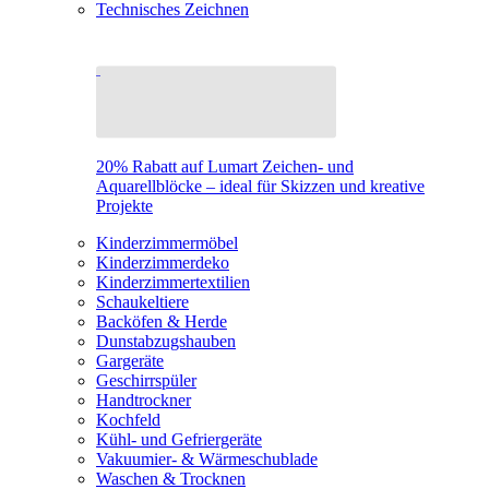
Technisches Zeichnen
20% Rabatt auf Lumart Zeichen- und
Aquarellblöcke – ideal für Skizzen und kreative
Projekte
Kinderzimmermöbel
Kinderzimmerdeko
Kinderzimmertextilien
Schaukeltiere
Backöfen & Herde
Dunstabzugshauben
Gargeräte
Geschirrspüler
Handtrockner
Kochfeld
Kühl- und Gefriergeräte
Vakuumier- & Wärmeschublade
Waschen & Trocknen