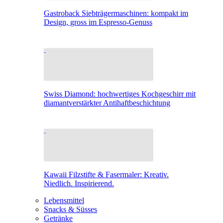
Gastroback Siebträgermaschinen: kompakt im
Design, gross im Espresso-Genuss
Swiss Diamond: hochwertiges Kochgeschirr mit
diamantverstärkter Antihaftbeschichtung
Kawaii Filzstifte & Fasermaler: Kreativ.
Niedlich. Inspirierend.
Lebensmittel
Snacks & Süsses
Getränke