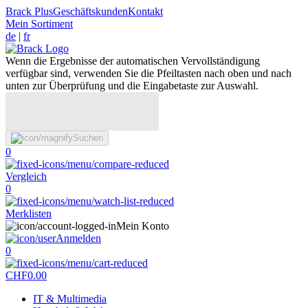
Brack Plus
Geschäftskunden
Kontakt
Mein Sortiment
de
|
fr
Wenn die Ergebnisse der automatischen Vervollständigung
verfügbar sind, verwenden Sie die Pfeiltasten nach oben und nach
unten zur Überprüfung und die Eingabetaste zur Auswahl.
Suchen
0
Vergleich
0
Merklisten
Mein Konto
Anmelden
0
CHF
0.00
IT & Multimedia