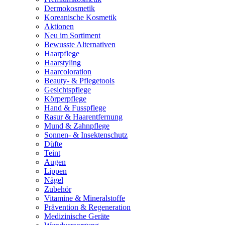
Dermokosmetik
Koreanische Kosmetik
Aktionen
Neu im Sortiment
Bewusste Alternativen
Haarpflege
Haarstyling
Haarcoloration
Beauty- & Pflegetools
Gesichtspflege
Körperpflege
Hand & Fusspflege
Rasur & Haarentfernung
Mund & Zahnpflege
Sonnen- & Insektenschutz
Düfte
Teint
Augen
Lippen
Nägel
Zubehör
Vitamine & Mineralstoffe
Prävention & Regeneration
Medizinische Geräte