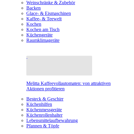
Weinschränke & Zubehör
Backen
Glace- & Eismaschinen
Kaffee- & Teewelt
Kochen
Kochen am Tisch
Küchengeräte
Raumklimageräte
Melitta Kaffeevollautomaten: von attraktiven
Aktionen profitieren
Besteck & Geschirr
Küchenhilfen
Küchenmessgeräte
Küchenrollenhalter
Lebensmittelaufbewahrung
Pfannen & Töpfe