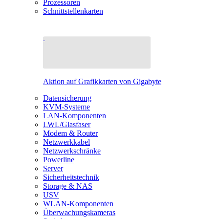
Prozessoren
Schnittstellenkarten
Aktion auf Grafikkarten von Gigabyte
Datensicherung
KVM-Systeme
LAN-Komponenten
LWL/Glasfaser
Modem & Router
Netzwerkkabel
Netzwerkschränke
Powerline
Server
Sicherheitstechnik
Storage & NAS
USV
WLAN-Komponenten
Überwachungskameras