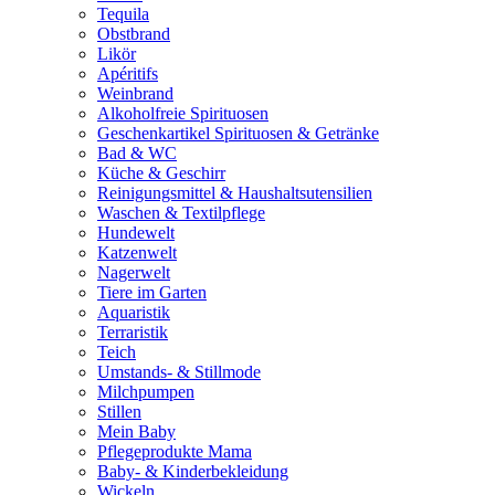
Tequila
Obstbrand
Likör
Apéritifs
Weinbrand
Alkoholfreie Spirituosen
Geschenkartikel Spirituosen & Getränke
Bad & WC
Küche & Geschirr
Reinigungsmittel & Haushaltsutensilien
Waschen & Textilpflege
Hundewelt
Katzenwelt
Nagerwelt
Tiere im Garten
Aquaristik
Terraristik
Teich
Umstands- & Stillmode
Milchpumpen
Stillen
Mein Baby
Pflegeprodukte Mama
Baby- & Kinderbekleidung
Wickeln