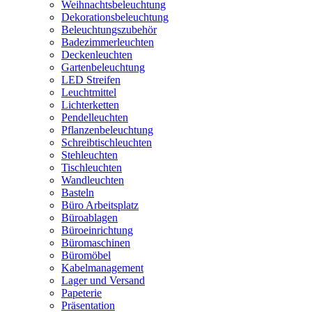
Weihnachtsbeleuchtung
Dekorationsbeleuchtung
Beleuchtungszubehör
Badezimmerleuchten
Deckenleuchten
Gartenbeleuchtung
LED Streifen
Leuchtmittel
Lichterketten
Pendelleuchten
Pflanzenbeleuchtung
Schreibtischleuchten
Stehleuchten
Tischleuchten
Wandleuchten
Basteln
Büro Arbeitsplatz
Büroablagen
Büroeinrichtung
Büromaschinen
Büromöbel
Kabelmanagement
Lager und Versand
Papeterie
Präsentation