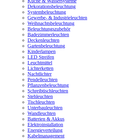
Küche & Wassersysteme
Dekorationsbeleuchtung
Systembeleuchtung
Gewerbe- & Industrieleuchten
Weihnachtsbeleuchtung
Beleuchtungszubehör
Badezimmerleuchten
Deckenleuchten
Gartenbeleuchtung
Kinderlampen
LED Streifen
Leuchtmittel
Lichterketten
Nachtlichter
Pendelleuchten
Pflanzenbeleuchtung
Schreibtischleuchten
Stehleuchten
Tischleuchten
Unterbauleuchten
Wandleuchten
Batterien & Akkus
Elektroinstallation
Energieverteilung
Kabelmanagement