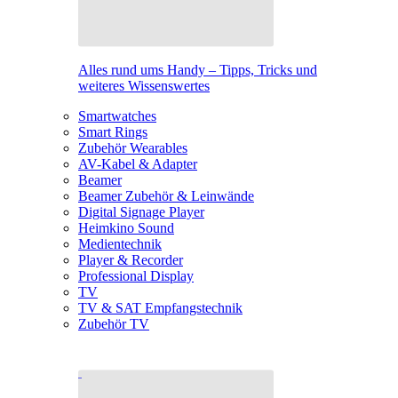
Alles rund ums Handy – Tipps, Tricks und
weiteres Wissenswertes
Smartwatches
Smart Rings
Zubehör Wearables
AV-Kabel & Adapter
Beamer
Beamer Zubehör & Leinwände
Digital Signage Player
Heimkino Sound
Medientechnik
Player & Recorder
Professional Display
TV
TV & SAT Empfangstechnik
Zubehör TV