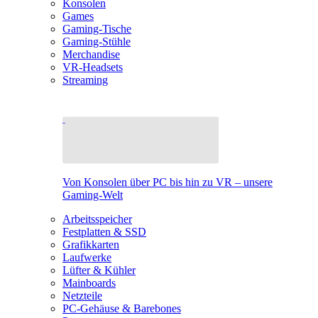
Konsolen
Games
Gaming-Tische
Gaming-Stühle
Merchandise
VR-Headsets
Streaming
Von Konsolen über PC bis hin zu VR – unsere
Gaming-Welt
Arbeitsspeicher
Festplatten & SSD
Grafikkarten
Laufwerke
Lüfter & Kühler
Mainboards
Netzteile
PC-Gehäuse & Barebones