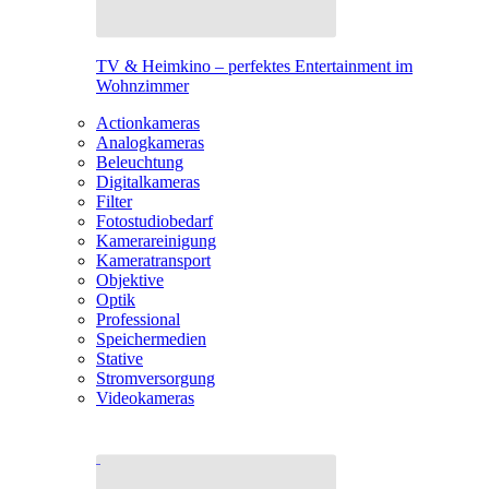
TV & Heimkino – perfektes Entertainment im
Wohnzimmer
Actionkameras
Analogkameras
Beleuchtung
Digitalkameras
Filter
Fotostudiobedarf
Kamerareinigung
Kameratransport
Objektive
Optik
Professional
Speichermedien
Stative
Stromversorgung
Videokameras