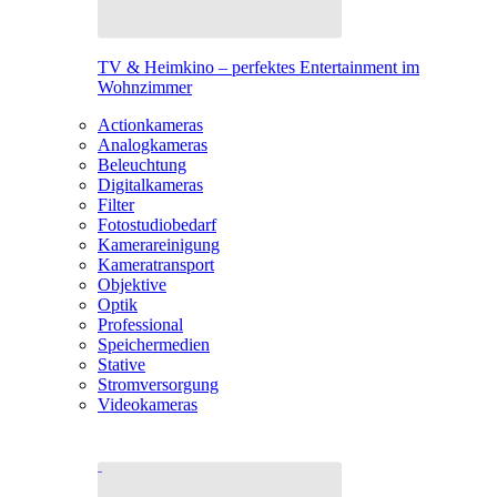
TV & Heimkino – perfektes Entertainment im
Wohnzimmer
Actionkameras
Analogkameras
Beleuchtung
Digitalkameras
Filter
Fotostudiobedarf
Kamerareinigung
Kameratransport
Objektive
Optik
Professional
Speichermedien
Stative
Stromversorgung
Videokameras