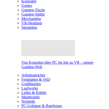
Konsolen
Games
Gaming-Tische
Gaming-Stühle
Merchandise
VR-Headsets
Streaming
Von Konsolen über PC bis hin zu VR – unsere
Gaming-Welt
Arbeitsspeicher
Festplatten & SSD
Grafikkarten
Laufwerke
Lüfter & Kühler
Mainboards
Netzteile
PC-Gehäuse & Barebones