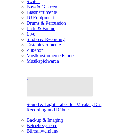
Switch
Bass & Gitarren
Blasinstrumente
DJ Equipment
Drums & Percussion
Licht & Bühne
Live
Studio & Recording
Tasteninstrumente
Zubehör
Musikinstrumente Kinder
Musikspielwaren
Sound & Light – alles für Musiker, DJs,
Recording und Bühne
Backup & Imaging
Betriebssysteme
Büroanwendung