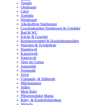
Tequila
Obstbrand
Likör
Apéritifs
Weinbrand
Alkoholfreie Spirituosen
Geschenkartikel Spirituosen & Getränke
Bad & WC
Küche & Geschirr
Reinigungsmittel & Haushaltsutensilien
Waschen & Textilpflege
Hundewelt
Katzenwelt
Nagerwelt
Tiere im Garten
Aquaristik
Terraristik
Teich
Umstands- & Stillmode
Milchpumpen
Stillen
Mein Baby
Pflegeprodukte Mama
Baby- & Kinderbekleidung
Wickeln