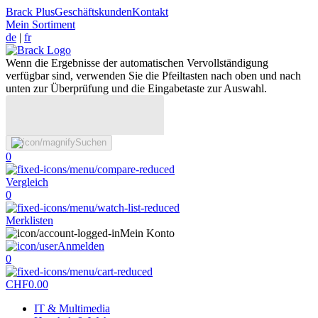
Brack Plus
Geschäftskunden
Kontakt
Mein Sortiment
de
|
fr
Wenn die Ergebnisse der automatischen Vervollständigung
verfügbar sind, verwenden Sie die Pfeiltasten nach oben und nach
unten zur Überprüfung und die Eingabetaste zur Auswahl.
Suchen
0
Vergleich
0
Merklisten
Mein Konto
Anmelden
0
CHF
0.00
IT & Multimedia