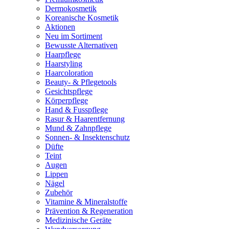
Dermokosmetik
Koreanische Kosmetik
Aktionen
Neu im Sortiment
Bewusste Alternativen
Haarpflege
Haarstyling
Haarcoloration
Beauty- & Pflegetools
Gesichtspflege
Körperpflege
Hand & Fusspflege
Rasur & Haarentfernung
Mund & Zahnpflege
Sonnen- & Insektenschutz
Düfte
Teint
Augen
Lippen
Nägel
Zubehör
Vitamine & Mineralstoffe
Prävention & Regeneration
Medizinische Geräte