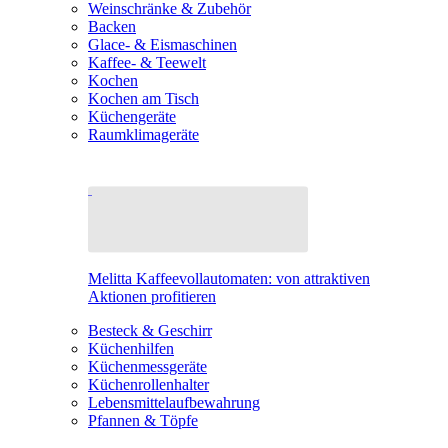
Weinschränke & Zubehör
Backen
Glace- & Eismaschinen
Kaffee- & Teewelt
Kochen
Kochen am Tisch
Küchengeräte
Raumklimageräte
Melitta Kaffeevollautomaten: von attraktiven
Aktionen profitieren
Besteck & Geschirr
Küchenhilfen
Küchenmessgeräte
Küchenrollenhalter
Lebensmittelaufbewahrung
Pfannen & Töpfe