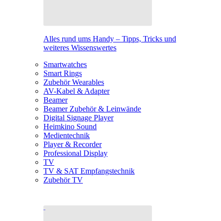
Alles rund ums Handy – Tipps, Tricks und
weiteres Wissenswertes
Smartwatches
Smart Rings
Zubehör Wearables
AV-Kabel & Adapter
Beamer
Beamer Zubehör & Leinwände
Digital Signage Player
Heimkino Sound
Medientechnik
Player & Recorder
Professional Display
TV
TV & SAT Empfangstechnik
Zubehör TV