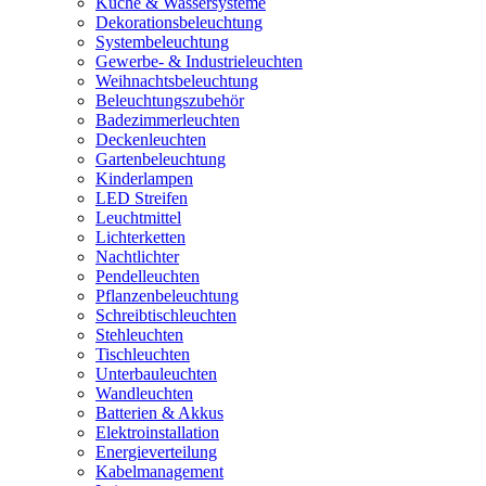
Küche & Wassersysteme
Dekorationsbeleuchtung
Systembeleuchtung
Gewerbe- & Industrieleuchten
Weihnachtsbeleuchtung
Beleuchtungszubehör
Badezimmerleuchten
Deckenleuchten
Gartenbeleuchtung
Kinderlampen
LED Streifen
Leuchtmittel
Lichterketten
Nachtlichter
Pendelleuchten
Pflanzenbeleuchtung
Schreibtischleuchten
Stehleuchten
Tischleuchten
Unterbauleuchten
Wandleuchten
Batterien & Akkus
Elektroinstallation
Energieverteilung
Kabelmanagement