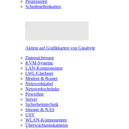
Prozessoren
Schnittstellenkarten
Aktion auf Grafikkarten von Gigabyte
Datensicherung
KVM-Systeme
LAN-Komponenten
LWL/Glasfaser
Modem & Router
Netzwerkkabel
Netzwerkschränke
Powerline
Server
Sicherheitstechnik
Storage & NAS
USV
WLAN-Komponenten
Überwachungskameras