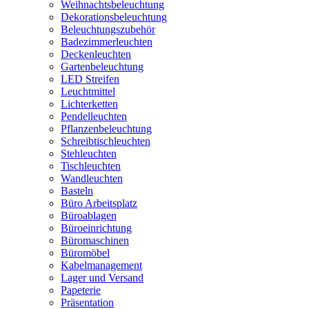
Weihnachtsbeleuchtung
Dekorationsbeleuchtung
Beleuchtungszubehör
Badezimmerleuchten
Deckenleuchten
Gartenbeleuchtung
LED Streifen
Leuchtmittel
Lichterketten
Pendelleuchten
Pflanzenbeleuchtung
Schreibtischleuchten
Stehleuchten
Tischleuchten
Wandleuchten
Basteln
Büro Arbeitsplatz
Büroablagen
Büroeinrichtung
Büromaschinen
Büromöbel
Kabelmanagement
Lager und Versand
Papeterie
Präsentation