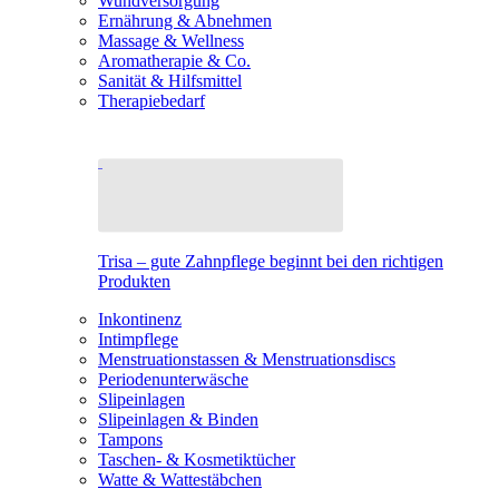
Wundversorgung
Ernährung & Abnehmen
Massage & Wellness
Aromatherapie & Co.
Sanität & Hilfsmittel
Therapiebedarf
Trisa – gute Zahnpflege beginnt bei den richtigen
Produkten
Inkontinenz
Intimpflege
Menstruationstassen & Menstruationsdiscs
Periodenunterwäsche
Slipeinlagen
Slipeinlagen & Binden
Tampons
Taschen- & Kosmetiktücher
Watte & Wattestäbchen