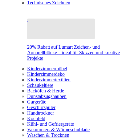
Technisches Zeichnen
20% Rabatt auf Lumart Zeichen- und
Aquarellblöcke – ideal für Skizzen und kreative
Projekte
Kinderzimmermöbel
Kinderzimmerdeko
Kinderzimmertextilien
Schaukeltiere
Backöfen & Herde
Dunstabzugshauben
Gargeräte
Geschirrspüler
Handtrockner
Kochfeld
Kühl- und Gefriergeräte
Vakuumier- & Wärmeschublade
Waschen & Trocknen