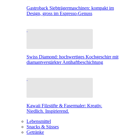
Gastroback Siebträgermaschinen: kompakt im
Design, gross im Espresso-Genuss
Swiss Diamond: hochwertiges Kochgeschirr mit
diamantverstärkter Antihaftbeschichtung
Kawaii Filzstifte & Fasermaler: Kreativ.
Niedlich. Inspirierend.
Lebensmittel
Snacks & Süsses
Getränke