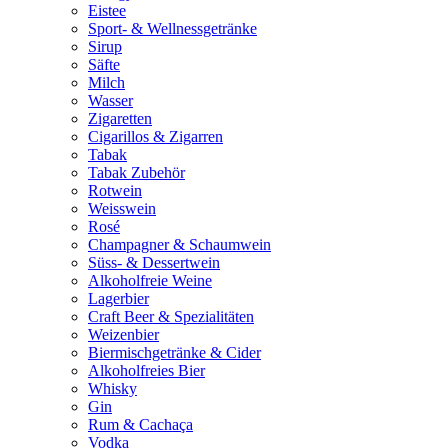
Eistee
Sport- & Wellnessgetränke
Sirup
Säfte
Milch
Wasser
Zigaretten
Cigarillos & Zigarren
Tabak
Tabak Zubehör
Rotwein
Weisswein
Rosé
Champagner & Schaumwein
Süss- & Dessertwein
Alkoholfreie Weine
Lagerbier
Craft Beer & Spezialitäten
Weizenbier
Biermischgetränke & Cider
Alkoholfreies Bier
Whisky
Gin
Rum & Cachaça
Vodka