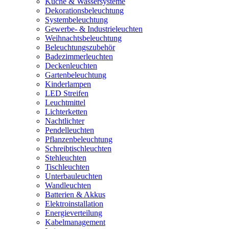
Küche & Wassersysteme
Dekorationsbeleuchtung
Systembeleuchtung
Gewerbe- & Industrieleuchten
Weihnachtsbeleuchtung
Beleuchtungszubehör
Badezimmerleuchten
Deckenleuchten
Gartenbeleuchtung
Kinderlampen
LED Streifen
Leuchtmittel
Lichterketten
Nachtlichter
Pendelleuchten
Pflanzenbeleuchtung
Schreibtischleuchten
Stehleuchten
Tischleuchten
Unterbauleuchten
Wandleuchten
Batterien & Akkus
Elektroinstallation
Energieverteilung
Kabelmanagement