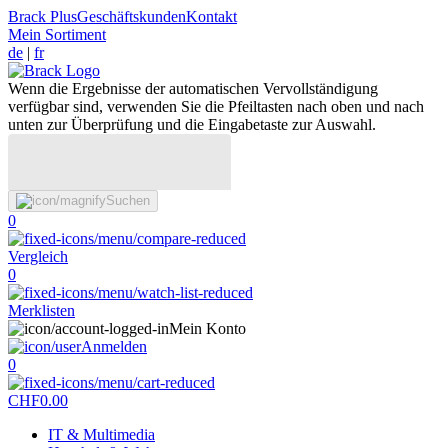
Brack Plus
Geschäftskunden
Kontakt
Mein Sortiment
de
|
fr
Wenn die Ergebnisse der automatischen Vervollständigung
verfügbar sind, verwenden Sie die Pfeiltasten nach oben und nach
unten zur Überprüfung und die Eingabetaste zur Auswahl.
Suchen
0
Vergleich
0
Merklisten
Mein Konto
Anmelden
0
CHF
0.00
IT & Multimedia