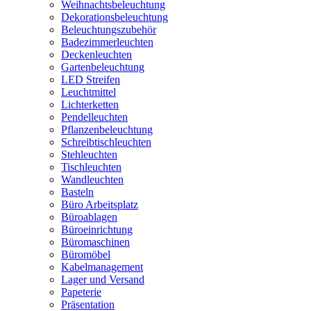
Weihnachtsbeleuchtung
Dekorationsbeleuchtung
Beleuchtungszubehör
Badezimmerleuchten
Deckenleuchten
Gartenbeleuchtung
LED Streifen
Leuchtmittel
Lichterketten
Pendelleuchten
Pflanzenbeleuchtung
Schreibtischleuchten
Stehleuchten
Tischleuchten
Wandleuchten
Basteln
Büro Arbeitsplatz
Büroablagen
Büroeinrichtung
Büromaschinen
Büromöbel
Kabelmanagement
Lager und Versand
Papeterie
Präsentation