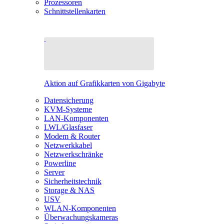
Prozessoren
Schnittstellenkarten
Aktion auf Grafikkarten von Gigabyte
Datensicherung
KVM-Systeme
LAN-Komponenten
LWL/Glasfaser
Modem & Router
Netzwerkkabel
Netzwerkschränke
Powerline
Server
Sicherheitstechnik
Storage & NAS
USV
WLAN-Komponenten
Überwachungskameras