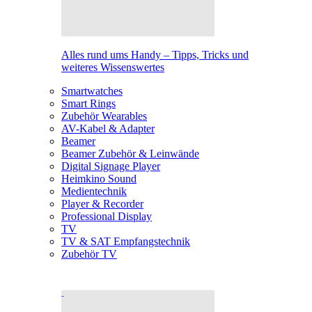
Alles rund ums Handy – Tipps, Tricks und
weiteres Wissenswertes
Smartwatches
Smart Rings
Zubehör Wearables
AV-Kabel & Adapter
Beamer
Beamer Zubehör & Leinwände
Digital Signage Player
Heimkino Sound
Medientechnik
Player & Recorder
Professional Display
TV
TV & SAT Empfangstechnik
Zubehör TV