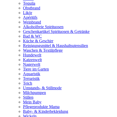
Tequila
Obstbrand
Likör
Apéritifs
Weinbrand
Alkoholfreie Spirituosen
Geschenkartikel Spirituosen & Getränke
Bad & WC
Küche & Geschirr
Reinigungsmittel & Haushaltsutensilien
Waschen & Textilpflege
Hundewelt
Katzenwelt
Nagerwelt
Tiere im Garten
Aquaristik
Terraristik
Teich
Umstands- & Stillmode
Milchpumpen
Stillen
Mein Baby
Pflegeprodukte Mama
Baby- & Kinderbekleidung
Wickeln