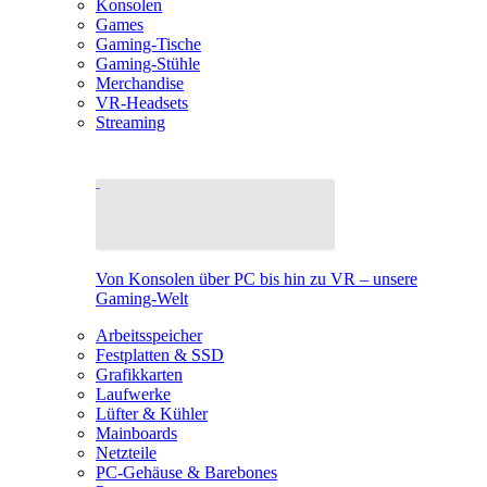
Konsolen
Games
Gaming-Tische
Gaming-Stühle
Merchandise
VR-Headsets
Streaming
Von Konsolen über PC bis hin zu VR – unsere
Gaming-Welt
Arbeitsspeicher
Festplatten & SSD
Grafikkarten
Laufwerke
Lüfter & Kühler
Mainboards
Netzteile
PC-Gehäuse & Barebones