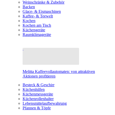
Weinschränke & Zubehör
Backen
Glace- & Eismaschinen
Kaffee- & Teewelt
Kochen
Kochen am Tisch
Küchengeräte
Raumklimageräte
Melitta Kaffeevollautomaten: von attraktiven
Aktionen profitieren
Besteck & Geschirr
Küchenhilfen
Küchenmessgeräte
Küchenrollenhalter
Lebensmittelaufbewahrung
Pfannen & Töpfe