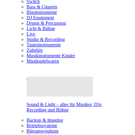
Switch
Bass & Gitarren
Blasinstrumente
DJ Equipment
Drums & Percussion
Licht & Bühne
Live
Studio & Recording
Tasteninstrumente
Zubehör
Musikinstrumente Kinder
Musikspielwaren
Sound & Light – alles für Musiker, DJs,
Recording und Bühne
Backup & Imaging
Betriebssysteme
Büroanwendung