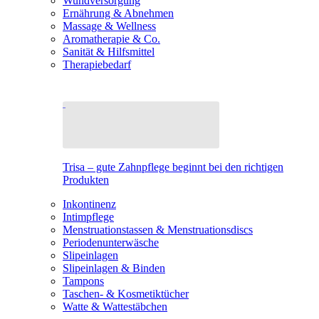
Wundversorgung
Ernährung & Abnehmen
Massage & Wellness
Aromatherapie & Co.
Sanität & Hilfsmittel
Therapiebedarf
Trisa – gute Zahnpflege beginnt bei den richtigen
Produkten
Inkontinenz
Intimpflege
Menstruationstassen & Menstruationsdiscs
Periodenunterwäsche
Slipeinlagen
Slipeinlagen & Binden
Tampons
Taschen- & Kosmetiktücher
Watte & Wattestäbchen