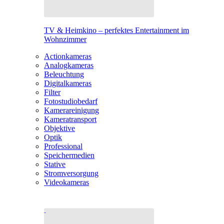
TV & Heimkino – perfektes Entertainment im
Wohnzimmer
Actionkameras
Analogkameras
Beleuchtung
Digitalkameras
Filter
Fotostudiobedarf
Kamerareinigung
Kameratransport
Objektive
Optik
Professional
Speichermedien
Stative
Stromversorgung
Videokameras