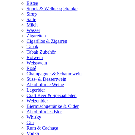
Eistee
Sport- & Wellnessgetränke
Sirup
Säfte
Milch
Wasser
Zigaretten
Cigarillos & Zigarren
Tabak
Tabak Zubehör
Rotwein
Weisswein
Rosé
Champagner & Schaumwein
Süss- & Dessertwein
Alkoholfreie Weine
Lagerbier
Craft Beer & Spezialitäten
Weizenbier
Biermischgetränke & Cider
Alkoholfreies Bier
Whisky
Gin
Rum & Cachaça
Vodka