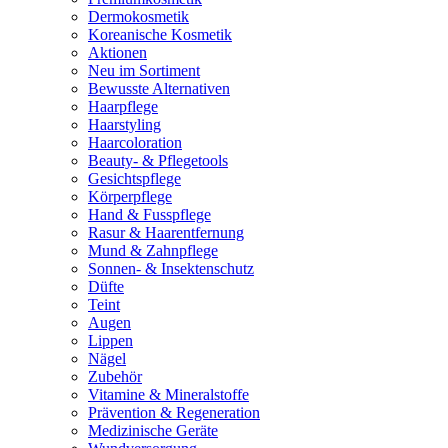
Dermokosmetik
Koreanische Kosmetik
Aktionen
Neu im Sortiment
Bewusste Alternativen
Haarpflege
Haarstyling
Haarcoloration
Beauty- & Pflegetools
Gesichtspflege
Körperpflege
Hand & Fusspflege
Rasur & Haarentfernung
Mund & Zahnpflege
Sonnen- & Insektenschutz
Düfte
Teint
Augen
Lippen
Nägel
Zubehör
Vitamine & Mineralstoffe
Prävention & Regeneration
Medizinische Geräte