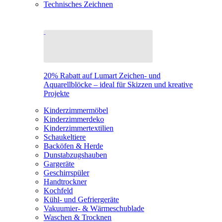
Technisches Zeichnen
20% Rabatt auf Lumart Zeichen- und
Aquarellblöcke – ideal für Skizzen und kreative
Projekte
Kinderzimmermöbel
Kinderzimmerdeko
Kinderzimmertextilien
Schaukeltiere
Backöfen & Herde
Dunstabzugshauben
Gargeräte
Geschirrspüler
Handtrockner
Kochfeld
Kühl- und Gefriergeräte
Vakuumier- & Wärmeschublade
Waschen & Trocknen