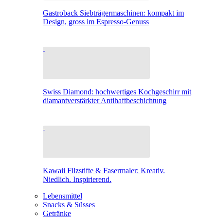
Gastroback Siebträgermaschinen: kompakt im
Design, gross im Espresso-Genuss
Swiss Diamond: hochwertiges Kochgeschirr mit
diamantverstärkter Antihaftbeschichtung
Kawaii Filzstifte & Fasermaler: Kreativ.
Niedlich. Inspirierend.
Lebensmittel
Snacks & Süsses
Getränke