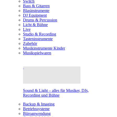
Switch
Bass & Gitarren
Blasinstrumente
DJ Equipment
Drums & Percussion
Licht & Bühne
Live
Studio & Recording
Tasteninstrumente
Zubehör
Musikinstrumente Kinder
Musikspielwaren
Sound & Light – alles für Musiker, DJs,
Recording und Bühne
Backup & Imaging
Betriebssysteme
Büroanwendung