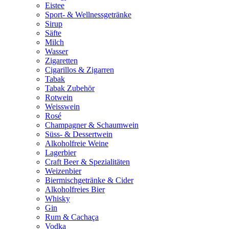
Eistee
Sport- & Wellnessgetränke
Sirup
Säfte
Milch
Wasser
Zigaretten
Cigarillos & Zigarren
Tabak
Tabak Zubehör
Rotwein
Weisswein
Rosé
Champagner & Schaumwein
Süss- & Dessertwein
Alkoholfreie Weine
Lagerbier
Craft Beer & Spezialitäten
Weizenbier
Biermischgetränke & Cider
Alkoholfreies Bier
Whisky
Gin
Rum & Cachaça
Vodka