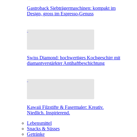
Gastroback Siebträgermaschinen: kompakt im
Design, gross im Espresso-Genuss
Swiss Diamond: hochwertiges Kochgeschirr mit
diamantverstärkter Antihaftbeschichtung
Kawaii Filzstifte & Fasermaler: Kreativ.
Niedlich. Inspirierend.
Lebensmittel
Snacks & Süsses
Getränke