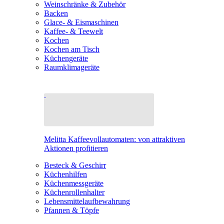
Weinschränke & Zubehör
Backen
Glace- & Eismaschinen
Kaffee- & Teewelt
Kochen
Kochen am Tisch
Küchengeräte
Raumklimageräte
Melitta Kaffeevollautomaten: von attraktiven
Aktionen profitieren
Besteck & Geschirr
Küchenhilfen
Küchenmessgeräte
Küchenrollenhalter
Lebensmittelaufbewahrung
Pfannen & Töpfe