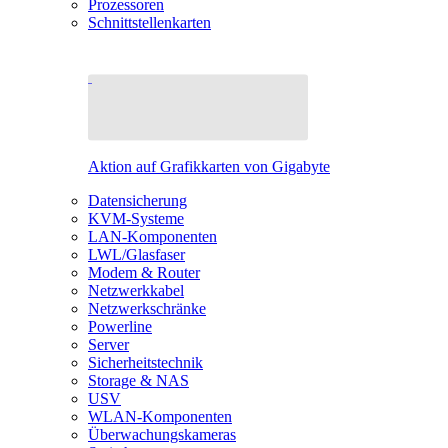
Prozessoren
Schnittstellenkarten
Aktion auf Grafikkarten von Gigabyte
Datensicherung
KVM-Systeme
LAN-Komponenten
LWL/Glasfaser
Modem & Router
Netzwerkkabel
Netzwerkschränke
Powerline
Server
Sicherheitstechnik
Storage & NAS
USV
WLAN-Komponenten
Überwachungskameras