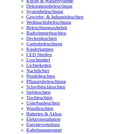
Küche & Wassersysteme
Dekorationsbeleuchtung
Systembeleuchtung
Gewerbe- & Industrieleuchten
Weihnachtsbeleuchtung
Beleuchtungszubehör
Badezimmerleuchten
Deckenleuchten
Gartenbeleuchtung
Kinderlampen
LED Streifen
Leuchtmittel
Lichterketten
Nachtlichter
Pendelleuchten
Pflanzenbeleuchtung
Schreibtischleuchten
Stehleuchten
Tischleuchten
Unterbauleuchten
Wandleuchten
Batterien & Akkus
Elektroinstallation
Energieverteilung
Kabelmanagement