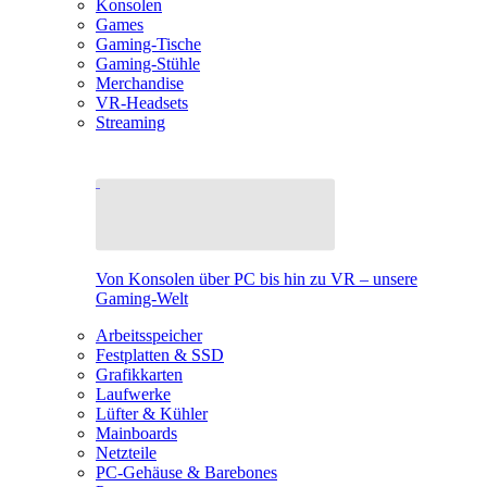
Konsolen
Games
Gaming-Tische
Gaming-Stühle
Merchandise
VR-Headsets
Streaming
Von Konsolen über PC bis hin zu VR – unsere
Gaming-Welt
Arbeitsspeicher
Festplatten & SSD
Grafikkarten
Laufwerke
Lüfter & Kühler
Mainboards
Netzteile
PC-Gehäuse & Barebones