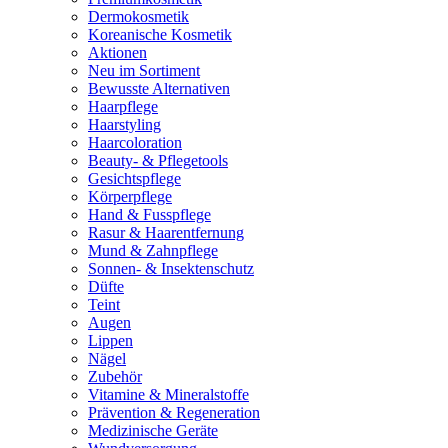
Dermokosmetik
Koreanische Kosmetik
Aktionen
Neu im Sortiment
Bewusste Alternativen
Haarpflege
Haarstyling
Haarcoloration
Beauty- & Pflegetools
Gesichtspflege
Körperpflege
Hand & Fusspflege
Rasur & Haarentfernung
Mund & Zahnpflege
Sonnen- & Insektenschutz
Düfte
Teint
Augen
Lippen
Nägel
Zubehör
Vitamine & Mineralstoffe
Prävention & Regeneration
Medizinische Geräte