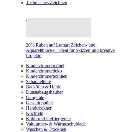
Technisches Zeichnen
20% Rabatt auf Lumart Zeichen- und
Aquarellblöcke – ideal für Skizzen und kreative
Projekte
Kinderzimmermöbel
Kinderzimmerdeko
Kinderzimmertextilien
Schaukeltiere
Backöfen & Herde
Dunstabzugshauben
Gargeräte
Geschirrspüler
Handtrockner
Kochfeld
Kühl- und Gefriergeräte
Vakuumier- & Wärmeschublade
Waschen & Trocknen