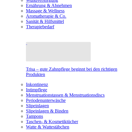
Wundversorgung
Ernährung & Abnehmen
Massage & Wellness
Aromatherapie & Co.
Sanität & Hilfsmittel
Therapiebedarf
Trisa – gute Zahnpflege beginnt bei den richtigen
Produkten
Inkontinenz
Intimpflege
Menstruationstassen & Menstruationsdiscs
Periodenunterwäsche
Slipeinlagen
Slipeinlagen & Binden
Tampons
Taschen- & Kosmetiktücher
Watte & Wattestäbchen