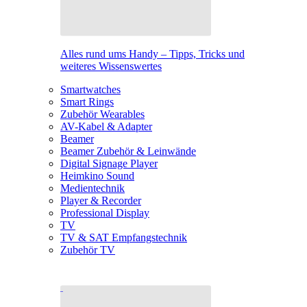
Alles rund ums Handy – Tipps, Tricks und
weiteres Wissenswertes
Smartwatches
Smart Rings
Zubehör Wearables
AV-Kabel & Adapter
Beamer
Beamer Zubehör & Leinwände
Digital Signage Player
Heimkino Sound
Medientechnik
Player & Recorder
Professional Display
TV
TV & SAT Empfangstechnik
Zubehör TV