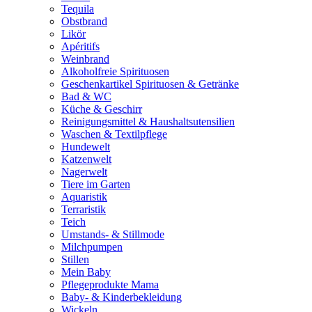
Tequila
Obstbrand
Likör
Apéritifs
Weinbrand
Alkoholfreie Spirituosen
Geschenkartikel Spirituosen & Getränke
Bad & WC
Küche & Geschirr
Reinigungsmittel & Haushaltsutensilien
Waschen & Textilpflege
Hundewelt
Katzenwelt
Nagerwelt
Tiere im Garten
Aquaristik
Terraristik
Teich
Umstands- & Stillmode
Milchpumpen
Stillen
Mein Baby
Pflegeprodukte Mama
Baby- & Kinderbekleidung
Wickeln