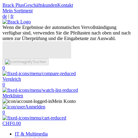
Brack Plus
Geschäftskunden
Kontakt
Mein Sortiment
de
|
fr
Wenn die Ergebnisse der automatischen Vervollständigung
verfügbar sind, verwenden Sie die Pfeiltasten nach oben und nach
unten zur Überprüfung und die Eingabetaste zur Auswahl.
Suchen
0
Vergleich
0
Merklisten
Mein Konto
Anmelden
0
CHF
0.00
IT & Multimedia