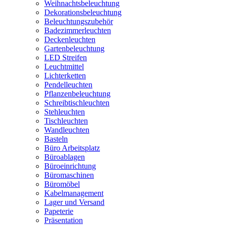
Weihnachtsbeleuchtung
Dekorationsbeleuchtung
Beleuchtungszubehör
Badezimmerleuchten
Deckenleuchten
Gartenbeleuchtung
LED Streifen
Leuchtmittel
Lichterketten
Pendelleuchten
Pflanzenbeleuchtung
Schreibtischleuchten
Stehleuchten
Tischleuchten
Wandleuchten
Basteln
Büro Arbeitsplatz
Büroablagen
Büroeinrichtung
Büromaschinen
Büromöbel
Kabelmanagement
Lager und Versand
Papeterie
Präsentation