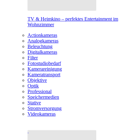
TV & Heimkino – perfektes Entertainment im
Wohnzimmer
Actionkameras
Analogkameras
Beleuchtung
Digitalkameras
Filter
Fotostudiobedarf
Kamerareinigung
Kameratransport
Objektive
Optik
Professional
Speichermedien
Stative
Stromversorgung
Videokameras