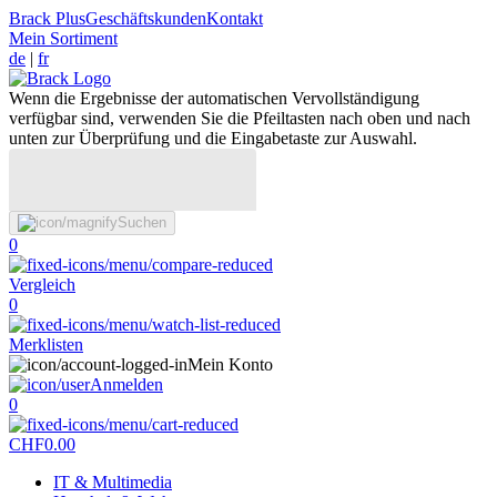
Brack Plus
Geschäftskunden
Kontakt
Mein Sortiment
de
|
fr
Wenn die Ergebnisse der automatischen Vervollständigung
verfügbar sind, verwenden Sie die Pfeiltasten nach oben und nach
unten zur Überprüfung und die Eingabetaste zur Auswahl.
Suchen
0
Vergleich
0
Merklisten
Mein Konto
Anmelden
0
CHF
0.00
IT & Multimedia