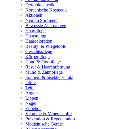
Dermokosmetik
Koreanische Kosmetik
Aktionen
Neu im Sortiment
Bewusste Alternativen
Haarpflege
Haarstyling
Haarcoloration
Beauty- & Pflegetools
Gesichtspflege
Körperpflege
Hand & Fusspflege
Rasur & Haarentfernung
Mund & Zahnpflege
Sonnen- & Insektenschutz
Düfte
Teint
Augen
Lippen
Nägel
Zubehör
Vitamine & Mineralstoffe
Prävention & Regeneration
Medizinische Geräte