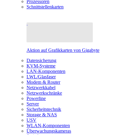
Prozessoren
Schnittstellenkarten
Aktion auf Grafikkarten von Gigabyte
Datensicherung
KVM-Systeme
LAN-Komponenten
LWL/Glasfaser
Modem & Router
Netzwerkkabel
Netzwerkschränke
Powerline
Server
Sicherheitstechnik
Storage & NAS
USV
WLAN-Komponenten
Überwachungskameras