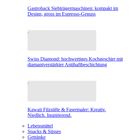
Gastroback Siebträgermaschinen: kompakt im
Design, gross im Espresso-Genuss
Swiss Diamond: hochwertiges Kochgeschirr mit
diamantverstärkter Antihaftbeschichtung
Kawaii Filzstifte & Fasermaler: Kreativ.
Niedlich. Inspirierend.
Lebensmittel
Snacks & Süsses
Getränke