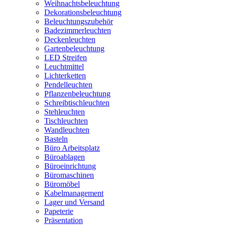
Weihnachtsbeleuchtung
Dekorationsbeleuchtung
Beleuchtungszubehör
Badezimmerleuchten
Deckenleuchten
Gartenbeleuchtung
LED Streifen
Leuchtmittel
Lichterketten
Pendelleuchten
Pflanzenbeleuchtung
Schreibtischleuchten
Stehleuchten
Tischleuchten
Wandleuchten
Basteln
Büro Arbeitsplatz
Büroablagen
Büroeinrichtung
Büromaschinen
Büromöbel
Kabelmanagement
Lager und Versand
Papeterie
Präsentation