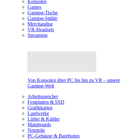
Konsolen
Games
Gaming-Tische
Gaming-Stühle
Merchandise
VR-Headsets
Streaming
Von Konsolen über PC bis hin zu VR – unsere
Gaming-Welt
Arbeitsspeicher
Festplatten & SSD
Grafikkarten
Laufwerke
Lüfter & Kühler
Mainboards
Netzteile
PC-Gehäuse & Barebones