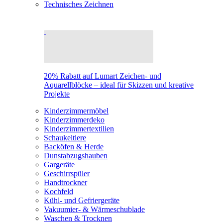
Technisches Zeichnen
20% Rabatt auf Lumart Zeichen- und
Aquarellblöcke – ideal für Skizzen und kreative
Projekte
Kinderzimmermöbel
Kinderzimmerdeko
Kinderzimmertextilien
Schaukeltiere
Backöfen & Herde
Dunstabzugshauben
Gargeräte
Geschirrspüler
Handtrockner
Kochfeld
Kühl- und Gefriergeräte
Vakuumier- & Wärmeschublade
Waschen & Trocknen