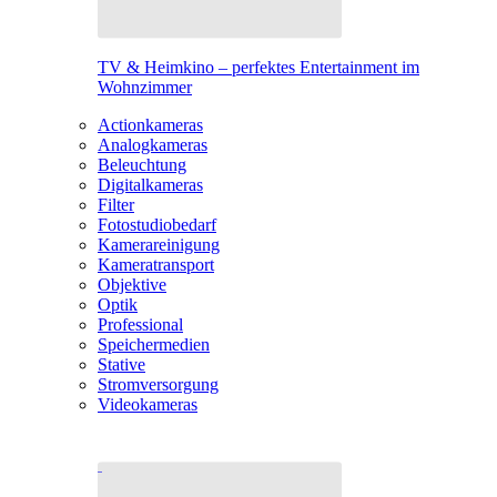
TV & Heimkino – perfektes Entertainment im
Wohnzimmer
Actionkameras
Analogkameras
Beleuchtung
Digitalkameras
Filter
Fotostudiobedarf
Kamerareinigung
Kameratransport
Objektive
Optik
Professional
Speichermedien
Stative
Stromversorgung
Videokameras