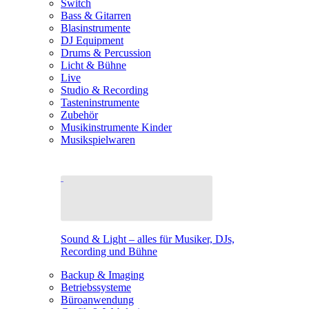
Switch
Bass & Gitarren
Blasinstrumente
DJ Equipment
Drums & Percussion
Licht & Bühne
Live
Studio & Recording
Tasteninstrumente
Zubehör
Musikinstrumente Kinder
Musikspielwaren
Sound & Light – alles für Musiker, DJs,
Recording und Bühne
Backup & Imaging
Betriebssysteme
Büroanwendung