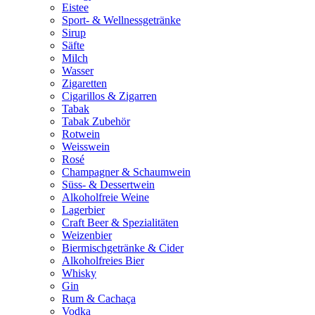
Eistee
Sport- & Wellnessgetränke
Sirup
Säfte
Milch
Wasser
Zigaretten
Cigarillos & Zigarren
Tabak
Tabak Zubehör
Rotwein
Weisswein
Rosé
Champagner & Schaumwein
Süss- & Dessertwein
Alkoholfreie Weine
Lagerbier
Craft Beer & Spezialitäten
Weizenbier
Biermischgetränke & Cider
Alkoholfreies Bier
Whisky
Gin
Rum & Cachaça
Vodka