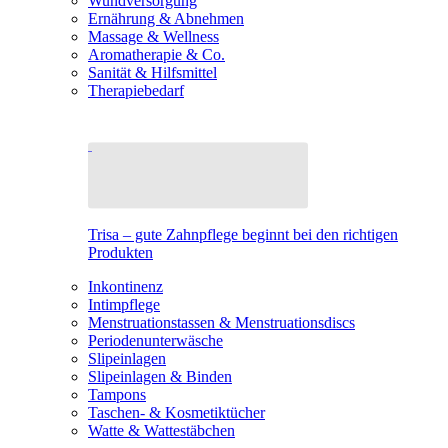
Wundversorgung
Ernährung & Abnehmen
Massage & Wellness
Aromatherapie & Co.
Sanität & Hilfsmittel
Therapiebedarf
Trisa – gute Zahnpflege beginnt bei den richtigen
Produkten
Inkontinenz
Intimpflege
Menstruationstassen & Menstruationsdiscs
Periodenunterwäsche
Slipeinlagen
Slipeinlagen & Binden
Tampons
Taschen- & Kosmetiktücher
Watte & Wattestäbchen