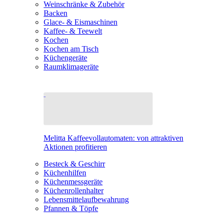
Weinschränke & Zubehör
Backen
Glace- & Eismaschinen
Kaffee- & Teewelt
Kochen
Kochen am Tisch
Küchengeräte
Raumklimageräte
Melitta Kaffeevollautomaten: von attraktiven
Aktionen profitieren
Besteck & Geschirr
Küchenhilfen
Küchenmessgeräte
Küchenrollenhalter
Lebensmittelaufbewahrung
Pfannen & Töpfe