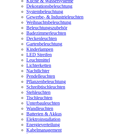
Küche & Wassersysteme
Dekorationsbeleuchtung
Systembeleuchtung
Gewerbe- & Industrieleuchten
Weihnachtsbeleuchtung
Beleuchtungszubehör
Badezimmerleuchten
Deckenleuchten
Gartenbeleuchtung
Kinderlampen
LED Streifen
Leuchtmittel
Lichterketten
Nachtlichter
Pendelleuchten
Pflanzenbeleuchtung
Schreibtischleuchten
Stehleuchten
Tischleuchten
Unterbauleuchten
Wandleuchten
Batterien & Akkus
Elektroinstallation
Energieverteilung
Kabelmanagement