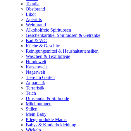
Tequila
Obstbrand
Likör
Apéritifs
Weinbrand
Alkoholfreie Spirituosen
Geschenkartikel Spirituosen & Getränke
Bad & WC
Küche & Geschirr
Reinigungsmittel & Haushaltsutensilien
Waschen & Textilpflege
Hundewelt
Katzenwelt
Nagerwelt
Tiere im Garten
Aquaristik
Terraristik
Teich
Umstands- & Stillmode
Milchpumpen
Stillen
Mein Baby
Pflegeprodukte Mama
Baby- & Kinderbekleidung
Wickeln