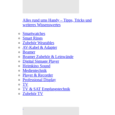
Alles rund ums Handy – Tipps, Tricks und
weiteres Wissenswertes
Smartwatches
Smart Rings
Zubehör Wearables
AV-Kabel & Adapter
Beamer
Beamer Zubehör & Leinwände
Digital Signage Player
Heimkino Sound
Medientechnik
Player & Recorder
Professional Display
TV
TV & SAT Empfangstechnik
Zubehör TV