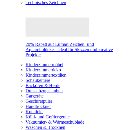
Technisches Zeichnen
20% Rabatt auf Lumart Zeichen- und
Aquarellblöcke – ideal für Skizzen und kreative
Projekte
Kinderzimmermöbel
Kinderzimmerdeko
Kinderzimmertextilien
Schaukeltiere
Backöfen & Herde
Dunstabzugshauben
Gargeräte
Geschirrspüler
Handtrockner
Kochfeld
Kühl- und Gefriergeräte
Vakuumier- & Wärmeschublade
Waschen & Trocknen