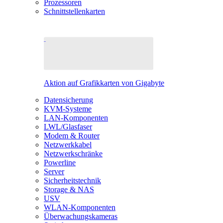
Prozessoren
Schnittstellenkarten
Aktion auf Grafikkarten von Gigabyte
Datensicherung
KVM-Systeme
LAN-Komponenten
LWL/Glasfaser
Modem & Router
Netzwerkkabel
Netzwerkschränke
Powerline
Server
Sicherheitstechnik
Storage & NAS
USV
WLAN-Komponenten
Überwachungskameras