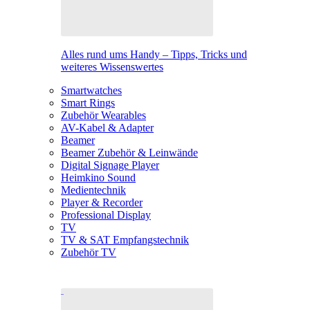
Alles rund ums Handy – Tipps, Tricks und
weiteres Wissenswertes
Smartwatches
Smart Rings
Zubehör Wearables
AV-Kabel & Adapter
Beamer
Beamer Zubehör & Leinwände
Digital Signage Player
Heimkino Sound
Medientechnik
Player & Recorder
Professional Display
TV
TV & SAT Empfangstechnik
Zubehör TV