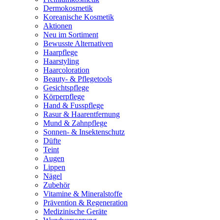
Dermokosmetik
Koreanische Kosmetik
Aktionen
Neu im Sortiment
Bewusste Alternativen
Haarpflege
Haarstyling
Haarcoloration
Beauty- & Pflegetools
Gesichtspflege
Körperpflege
Hand & Fusspflege
Rasur & Haarentfernung
Mund & Zahnpflege
Sonnen- & Insektenschutz
Düfte
Teint
Augen
Lippen
Nägel
Zubehör
Vitamine & Mineralstoffe
Prävention & Regeneration
Medizinische Geräte