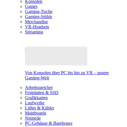
Konsolen
Games
Gaming-Tische
Gaming-Stühle
Merchandise
VR-Headsets
Streaming
Von Konsolen über PC bis hin zu VR – unsere
Gaming-Welt
Arbeitsspeicher
Festplatten & SSD
Grafikkarten
Laufwerke
Lüfter & Kühler
Mainboards
Netzteile
PC-Gehäuse & Barebones