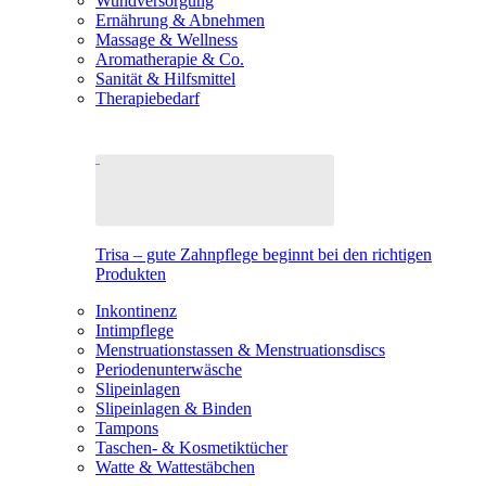
Wundversorgung
Ernährung & Abnehmen
Massage & Wellness
Aromatherapie & Co.
Sanität & Hilfsmittel
Therapiebedarf
Trisa – gute Zahnpflege beginnt bei den richtigen
Produkten
Inkontinenz
Intimpflege
Menstruationstassen & Menstruationsdiscs
Periodenunterwäsche
Slipeinlagen
Slipeinlagen & Binden
Tampons
Taschen- & Kosmetiktücher
Watte & Wattestäbchen