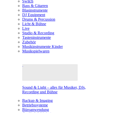
Switch
Bass & Gitarren
Blasinstrumente
DJ Equipment
Drums & Percussion
Licht & Bühne
Live
Studio & Recording
Tasteninstrumente
Zubehör
Musikinstrumente Kinder
Musikspielwaren
Sound & Light – alles für Musiker, DJs,
Recording und Bühne
Backup & Imaging
Betriebssysteme
Büroanwendung