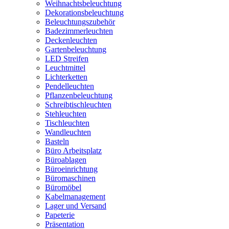
Weihnachtsbeleuchtung
Dekorationsbeleuchtung
Beleuchtungszubehör
Badezimmerleuchten
Deckenleuchten
Gartenbeleuchtung
LED Streifen
Leuchtmittel
Lichterketten
Pendelleuchten
Pflanzenbeleuchtung
Schreibtischleuchten
Stehleuchten
Tischleuchten
Wandleuchten
Basteln
Büro Arbeitsplatz
Büroablagen
Büroeinrichtung
Büromaschinen
Büromöbel
Kabelmanagement
Lager und Versand
Papeterie
Präsentation