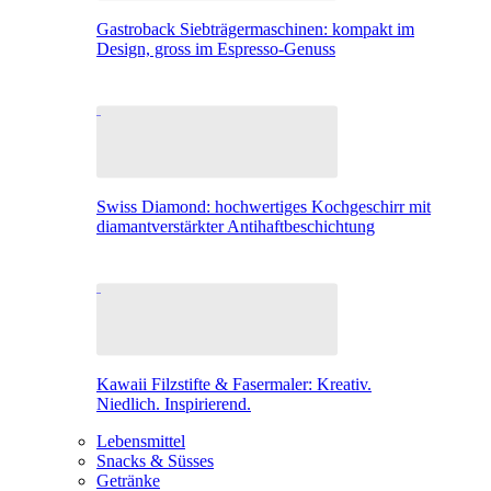
Gastroback Siebträgermaschinen: kompakt im
Design, gross im Espresso-Genuss
Swiss Diamond: hochwertiges Kochgeschirr mit
diamantverstärkter Antihaftbeschichtung
Kawaii Filzstifte & Fasermaler: Kreativ.
Niedlich. Inspirierend.
Lebensmittel
Snacks & Süsses
Getränke