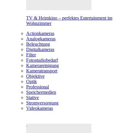
TV & Heimkino – perfektes Entertainment im
Wohnzimmer
Actionkameras
Analogkameras
Beleuchtung
Digitalkameras
Filter
Fotostudiobedarf
Kamerareinigung
Kameratransport
Objektive
Optik
Professional
Speichermedien
Stative
Stromversorgung
Videokameras