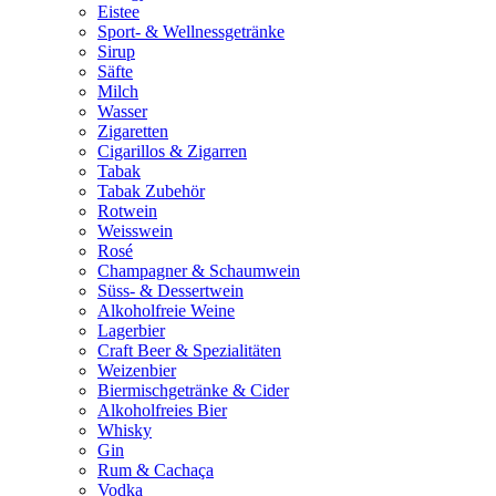
Eistee
Sport- & Wellnessgetränke
Sirup
Säfte
Milch
Wasser
Zigaretten
Cigarillos & Zigarren
Tabak
Tabak Zubehör
Rotwein
Weisswein
Rosé
Champagner & Schaumwein
Süss- & Dessertwein
Alkoholfreie Weine
Lagerbier
Craft Beer & Spezialitäten
Weizenbier
Biermischgetränke & Cider
Alkoholfreies Bier
Whisky
Gin
Rum & Cachaça
Vodka