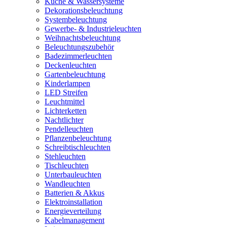
Küche & Wassersysteme
Dekorationsbeleuchtung
Systembeleuchtung
Gewerbe- & Industrieleuchten
Weihnachtsbeleuchtung
Beleuchtungszubehör
Badezimmerleuchten
Deckenleuchten
Gartenbeleuchtung
Kinderlampen
LED Streifen
Leuchtmittel
Lichterketten
Nachtlichter
Pendelleuchten
Pflanzenbeleuchtung
Schreibtischleuchten
Stehleuchten
Tischleuchten
Unterbauleuchten
Wandleuchten
Batterien & Akkus
Elektroinstallation
Energieverteilung
Kabelmanagement