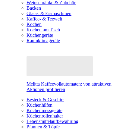
Weinschränke & Zubehör
Backen
Glace- & Eismaschinen
Kaffee- & Teewelt
Kochen
Kochen am Tisch
Küchengeräte
Raumklimageräte
Melitta Kaffeevollautomaten: von attraktiven
Aktionen profitieren
Besteck & Geschirr
Küchenhilfen
Küchenmessgeräte
Küchenrollenhalter
Lebensmittelaufbewahrung
Pfannen & Töpfe