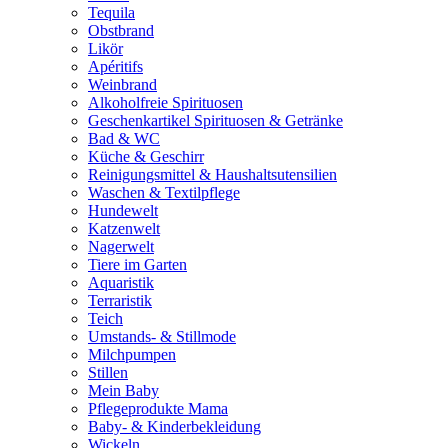
Tequila
Obstbrand
Likör
Apéritifs
Weinbrand
Alkoholfreie Spirituosen
Geschenkartikel Spirituosen & Getränke
Bad & WC
Küche & Geschirr
Reinigungsmittel & Haushaltsutensilien
Waschen & Textilpflege
Hundewelt
Katzenwelt
Nagerwelt
Tiere im Garten
Aquaristik
Terraristik
Teich
Umstands- & Stillmode
Milchpumpen
Stillen
Mein Baby
Pflegeprodukte Mama
Baby- & Kinderbekleidung
Wickeln