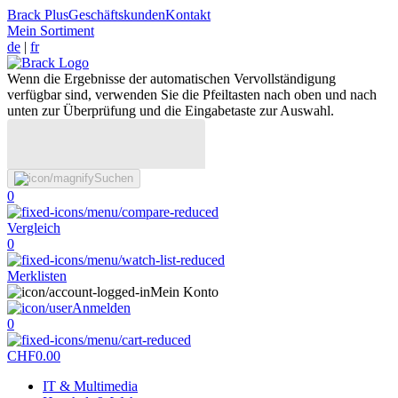
Brack Plus
Geschäftskunden
Kontakt
Mein Sortiment
de
|
fr
Wenn die Ergebnisse der automatischen Vervollständigung
verfügbar sind, verwenden Sie die Pfeiltasten nach oben und nach
unten zur Überprüfung und die Eingabetaste zur Auswahl.
Suchen
0
Vergleich
0
Merklisten
Mein Konto
Anmelden
0
CHF
0.00
IT & Multimedia