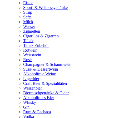
Eistee
Sport- & Wellnessgetränke
Sirup
Säfte
Milch
Wasser
Zigaretten
Cigarillos & Zigarren
Tabak
Tabak Zubehör
Rotwein
Weisswein
Rosé
Champagner & Schaumwein
Süss- & Dessertwein
Alkoholfreie Weine
Lagerbier
Craft Beer & Spezialitäten
Weizenbier
Biermischgetränke & Cider
Alkoholfreies Bier
Whisky
Gin
Rum & Cachaça
Vodka