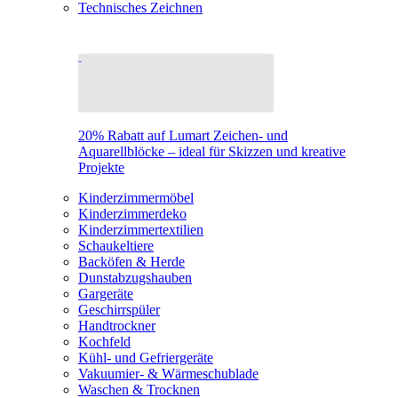
Technisches Zeichnen
20% Rabatt auf Lumart Zeichen- und
Aquarellblöcke – ideal für Skizzen und kreative
Projekte
Kinderzimmermöbel
Kinderzimmerdeko
Kinderzimmertextilien
Schaukeltiere
Backöfen & Herde
Dunstabzugshauben
Gargeräte
Geschirrspüler
Handtrockner
Kochfeld
Kühl- und Gefriergeräte
Vakuumier- & Wärmeschublade
Waschen & Trocknen