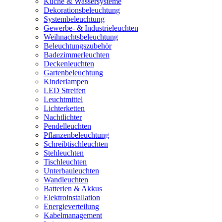
Küche & Wassersysteme
Dekorationsbeleuchtung
Systembeleuchtung
Gewerbe- & Industrieleuchten
Weihnachtsbeleuchtung
Beleuchtungszubehör
Badezimmerleuchten
Deckenleuchten
Gartenbeleuchtung
Kinderlampen
LED Streifen
Leuchtmittel
Lichterketten
Nachtlichter
Pendelleuchten
Pflanzenbeleuchtung
Schreibtischleuchten
Stehleuchten
Tischleuchten
Unterbauleuchten
Wandleuchten
Batterien & Akkus
Elektroinstallation
Energieverteilung
Kabelmanagement