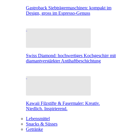
Gastroback Siebträgermaschinen: kompakt im
Design, gross im Espresso-Genuss
Swiss Diamond: hochwertiges Kochgeschirr mit
diamantverstärkter Antihaftbeschichtung
Kawaii Filzstifte & Fasermaler: Kreativ.
Niedlich. Inspirierend.
Lebensmittel
Snacks & Süsses
Getränke