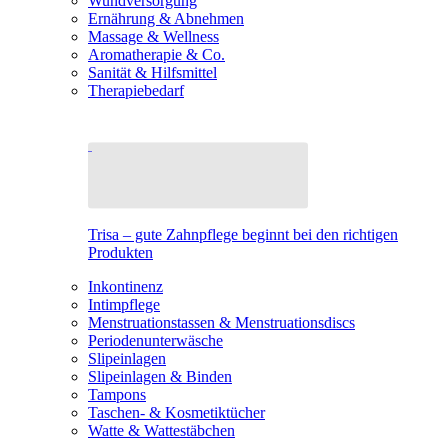
Wundversorgung
Ernährung & Abnehmen
Massage & Wellness
Aromatherapie & Co.
Sanität & Hilfsmittel
Therapiebedarf
Trisa – gute Zahnpflege beginnt bei den richtigen
Produkten
Inkontinenz
Intimpflege
Menstruationstassen & Menstruationsdiscs
Periodenunterwäsche
Slipeinlagen
Slipeinlagen & Binden
Tampons
Taschen- & Kosmetiktücher
Watte & Wattestäbchen