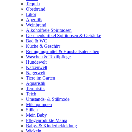
Tequila
Obstbrand
Likör
Apéritifs
Weinbrand
Alkoholfreie Spirituosen
Geschenkartikel Spirituosen & Getränke
Bad & WC
Küche & Geschirr
Reinigungsmittel & Haushaltsutensilien
Waschen & Textilpflege
Hundewelt
Katzenwelt
Nagerwelt
Tiere im Garten
Aquaristik
Terraristik
Teich
Umstands- & Stillmode
Milchpumpen
Stillen
Mein Baby
Pflegeprodukte Mama
Baby- & Kinderbekleidung
Wickeln