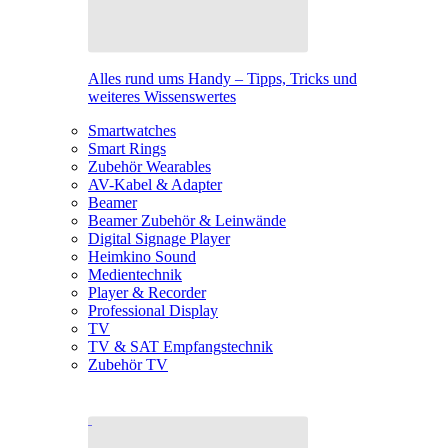
Alles rund ums Handy – Tipps, Tricks und
weiteres Wissenswertes
Smartwatches
Smart Rings
Zubehör Wearables
AV-Kabel & Adapter
Beamer
Beamer Zubehör & Leinwände
Digital Signage Player
Heimkino Sound
Medientechnik
Player & Recorder
Professional Display
TV
TV & SAT Empfangstechnik
Zubehör TV