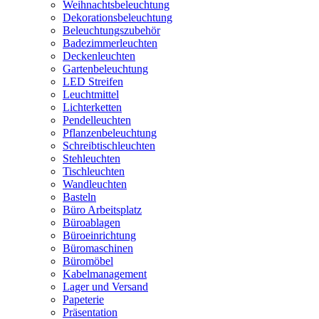
Weihnachtsbeleuchtung
Dekorationsbeleuchtung
Beleuchtungszubehör
Badezimmerleuchten
Deckenleuchten
Gartenbeleuchtung
LED Streifen
Leuchtmittel
Lichterketten
Pendelleuchten
Pflanzenbeleuchtung
Schreibtischleuchten
Stehleuchten
Tischleuchten
Wandleuchten
Basteln
Büro Arbeitsplatz
Büroablagen
Büroeinrichtung
Büromaschinen
Büromöbel
Kabelmanagement
Lager und Versand
Papeterie
Präsentation