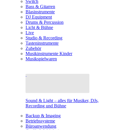
Switch
Bass & Gitarren
Blasinstrumente
DJ Equipment
Drums & Percussion
Licht & Bühne
Live
Studio & Recording
Tasteninstrumente
Zubehör
Musikinstrumente Kinder
Musikspielwaren
Sound & Light – alles für Musiker, DJs,
Recording und Bühne
Backup & Imaging
Betriebssysteme
Büroanwendung