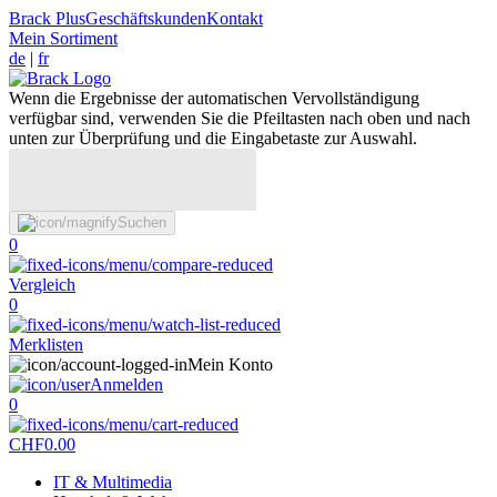
Brack Plus
Geschäftskunden
Kontakt
Mein Sortiment
de
|
fr
Wenn die Ergebnisse der automatischen Vervollständigung
verfügbar sind, verwenden Sie die Pfeiltasten nach oben und nach
unten zur Überprüfung und die Eingabetaste zur Auswahl.
Suchen
0
Vergleich
0
Merklisten
Mein Konto
Anmelden
0
CHF
0.00
IT & Multimedia