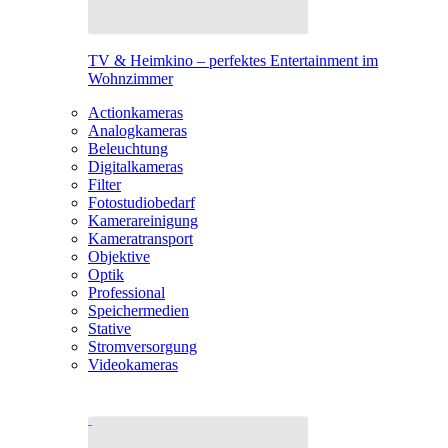
TV & Heimkino – perfektes Entertainment im
Wohnzimmer
Actionkameras
Analogkameras
Beleuchtung
Digitalkameras
Filter
Fotostudiobedarf
Kamerareinigung
Kameratransport
Objektive
Optik
Professional
Speichermedien
Stative
Stromversorgung
Videokameras