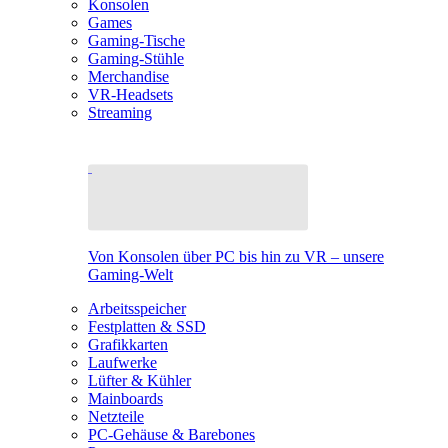
Konsolen
Games
Gaming-Tische
Gaming-Stühle
Merchandise
VR-Headsets
Streaming
Von Konsolen über PC bis hin zu VR – unsere
Gaming-Welt
Arbeitsspeicher
Festplatten & SSD
Grafikkarten
Laufwerke
Lüfter & Kühler
Mainboards
Netzteile
PC-Gehäuse & Barebones