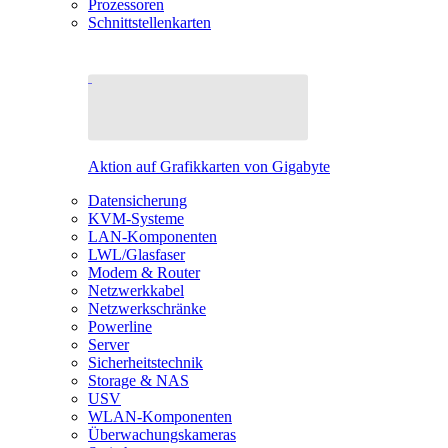
Prozessoren
Schnittstellenkarten
Aktion auf Grafikkarten von Gigabyte
Datensicherung
KVM-Systeme
LAN-Komponenten
LWL/Glasfaser
Modem & Router
Netzwerkkabel
Netzwerkschränke
Powerline
Server
Sicherheitstechnik
Storage & NAS
USV
WLAN-Komponenten
Überwachungskameras