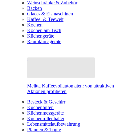
Weinschränke & Zubehör
Backen
Glace- & Eismaschinen
Kaffee- & Teewelt
Kochen
Kochen am Tisch
Küchengeräte
Raumklimageräte
Melitta Kaffeevollautomaten: von attraktiven
Aktionen profitieren
Besteck & Geschirr
Küchenhilfen
Küchenmessgeräte
Küchenrollenhalter
Lebensmittelaufbewahrung
Pfannen & Töpfe