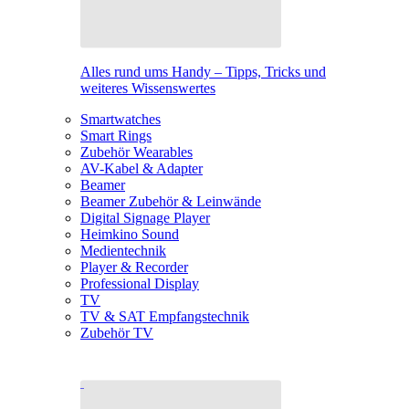
Alles rund ums Handy – Tipps, Tricks und
weiteres Wissenswertes
Smartwatches
Smart Rings
Zubehör Wearables
AV-Kabel & Adapter
Beamer
Beamer Zubehör & Leinwände
Digital Signage Player
Heimkino Sound
Medientechnik
Player & Recorder
Professional Display
TV
TV & SAT Empfangstechnik
Zubehör TV