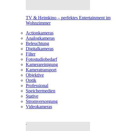
TV & Heimkino – perfektes Entertainment im
Wohnzimmer
Actionkameras
Analogkameras
Beleuchtung
Digitalkameras
Filter
Fotostudiobedarf
Kamerareinigung
Kameratransport
Objektive
Optik
Professional
Speichermedien
Stative
Stromversorgung
Videokameras