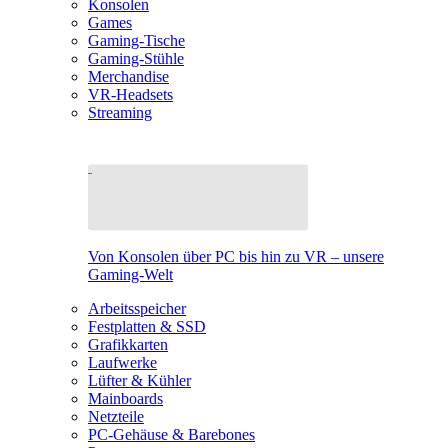
Konsolen
Games
Gaming-Tische
Gaming-Stühle
Merchandise
VR-Headsets
Streaming
Von Konsolen über PC bis hin zu VR – unsere
Gaming-Welt
Arbeitsspeicher
Festplatten & SSD
Grafikkarten
Laufwerke
Lüfter & Kühler
Mainboards
Netzteile
PC-Gehäuse & Barebones