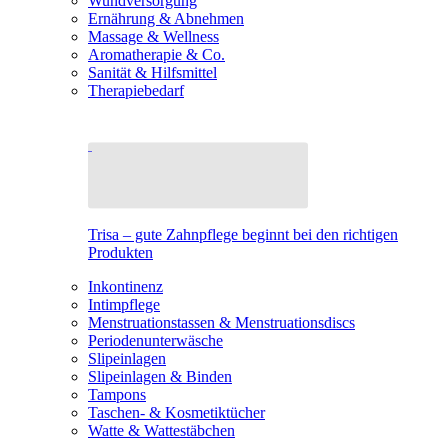
Wundversorgung
Ernährung & Abnehmen
Massage & Wellness
Aromatherapie & Co.
Sanität & Hilfsmittel
Therapiebedarf
Trisa – gute Zahnpflege beginnt bei den richtigen
Produkten
Inkontinenz
Intimpflege
Menstruationstassen & Menstruationsdiscs
Periodenunterwäsche
Slipeinlagen
Slipeinlagen & Binden
Tampons
Taschen- & Kosmetiktücher
Watte & Wattestäbchen