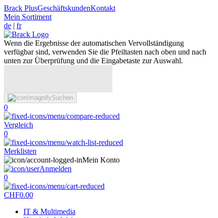
Brack Plus
Geschäftskunden
Kontakt
Mein Sortiment
de
|
fr
Wenn die Ergebnisse der automatischen Vervollständigung
verfügbar sind, verwenden Sie die Pfeiltasten nach oben und nach
unten zur Überprüfung und die Eingabetaste zur Auswahl.
Suchen
0
Vergleich
0
Merklisten
Mein Konto
Anmelden
0
CHF
0.00
IT & Multimedia