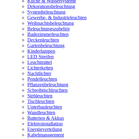
Küche & Wassersysteme
Dekorationsbeleuchtung
Systembeleuchtung
Gewerbe- & Industrieleuchten
Weihnachtsbeleuchtung
Beleuchtungszubehör
Badezimmerleuchten
Deckenleuchten
Gartenbeleuchtung
Kinderlampen
LED Streifen
Leuchtmittel
Lichterketten
Nachtlichter
Pendelleuchten
Pflanzenbeleuchtung
Schreibtischleuchten
Stehleuchten
Tischleuchten
Unterbauleuchten
Wandleuchten
Batterien & Akkus
Elektroinstallation
Energieverteilung
Kabelmanagement