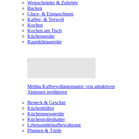
Weinschränke & Zubehör
Backen
Glace- & Eismaschinen
Kaffee- & Teewelt
Kochen
Kochen am Tisch
Küchengeräte
Raumklimageräte
Melitta Kaffeevollautomaten: von attraktiven
Aktionen profitieren
Besteck & Geschirr
Küchenhilfen
Küchenmessgeräte
Küchenrollenhalter
Lebensmittelaufbewahrung
Pfannen & Töpfe