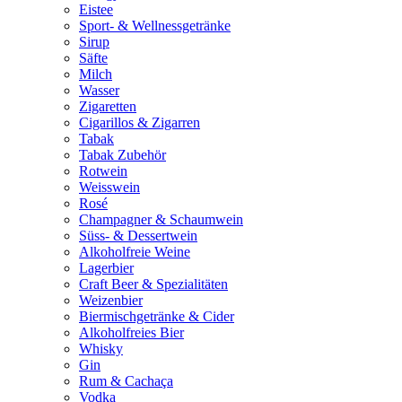
Eistee
Sport- & Wellnessgetränke
Sirup
Säfte
Milch
Wasser
Zigaretten
Cigarillos & Zigarren
Tabak
Tabak Zubehör
Rotwein
Weisswein
Rosé
Champagner & Schaumwein
Süss- & Dessertwein
Alkoholfreie Weine
Lagerbier
Craft Beer & Spezialitäten
Weizenbier
Biermischgetränke & Cider
Alkoholfreies Bier
Whisky
Gin
Rum & Cachaça
Vodka