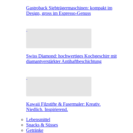
Gastroback Siebträgermaschinen: kompakt im
Design, gross im Espresso-Genuss
Swiss Diamond: hochwertiges Kochgeschirr mit
diamantverstärkter Antihaftbeschichtung
Kawaii Filzstifte & Fasermaler: Kreativ.
Niedlich. Inspirierend.
Lebensmittel
Snacks & Süsses
Getränke