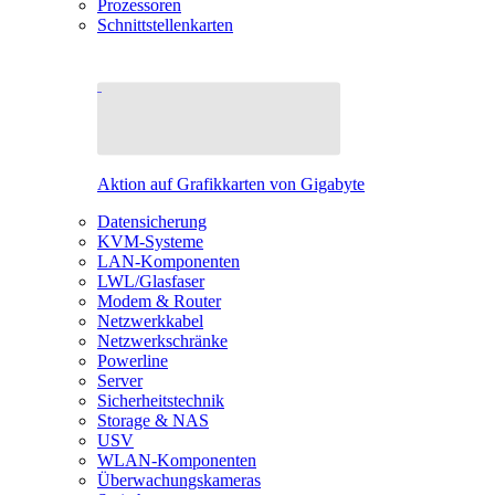
Prozessoren
Schnittstellenkarten
Aktion auf Grafikkarten von Gigabyte
Datensicherung
KVM-Systeme
LAN-Komponenten
LWL/Glasfaser
Modem & Router
Netzwerkkabel
Netzwerkschränke
Powerline
Server
Sicherheitstechnik
Storage & NAS
USV
WLAN-Komponenten
Überwachungskameras