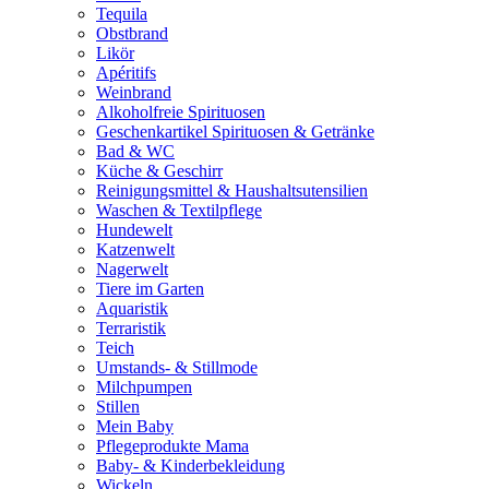
Tequila
Obstbrand
Likör
Apéritifs
Weinbrand
Alkoholfreie Spirituosen
Geschenkartikel Spirituosen & Getränke
Bad & WC
Küche & Geschirr
Reinigungsmittel & Haushaltsutensilien
Waschen & Textilpflege
Hundewelt
Katzenwelt
Nagerwelt
Tiere im Garten
Aquaristik
Terraristik
Teich
Umstands- & Stillmode
Milchpumpen
Stillen
Mein Baby
Pflegeprodukte Mama
Baby- & Kinderbekleidung
Wickeln