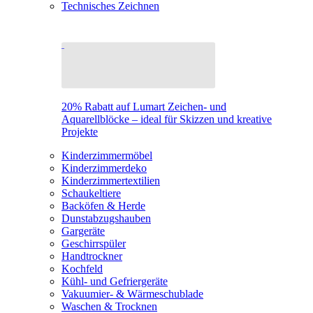
Technisches Zeichnen
20% Rabatt auf Lumart Zeichen- und
Aquarellblöcke – ideal für Skizzen und kreative
Projekte
Kinderzimmermöbel
Kinderzimmerdeko
Kinderzimmertextilien
Schaukeltiere
Backöfen & Herde
Dunstabzugshauben
Gargeräte
Geschirrspüler
Handtrockner
Kochfeld
Kühl- und Gefriergeräte
Vakuumier- & Wärmeschublade
Waschen & Trocknen