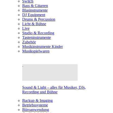
Switch
Bass & Gitarren
Blasinstrumente
DJ Equipment
Drums & Percussion
Licht & Bühne
Live
Studio & Recording
Tasteninstrumente
Zubehör
Musikinstrumente Kinder
Musikspielwaren
Sound & Light – alles für Musiker, DJs,
Recording und Bühne
Backup & Imaging
Betriebssysteme
Büroanwendung