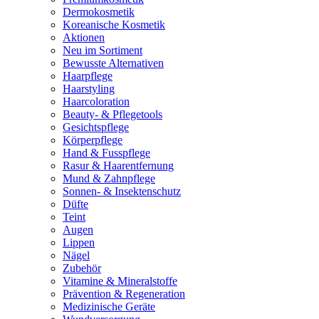
Dermokosmetik
Koreanische Kosmetik
Aktionen
Neu im Sortiment
Bewusste Alternativen
Haarpflege
Haarstyling
Haarcoloration
Beauty- & Pflegetools
Gesichtspflege
Körperpflege
Hand & Fusspflege
Rasur & Haarentfernung
Mund & Zahnpflege
Sonnen- & Insektenschutz
Düfte
Teint
Augen
Lippen
Nägel
Zubehör
Vitamine & Mineralstoffe
Prävention & Regeneration
Medizinische Geräte