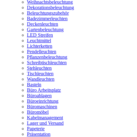
Weihnachtsbeleuchtung
Dekorationsbeleuchtung
Beleuchtungszubehör
Badezimmerleuchten
Deckenleuchten
Gartenbeleuchtung
LED Streifen
Leuchtmittel
Lichterketten
Pendelleuchten
Pflanzenbeleuchtung
Schreibtischleuchten
Stehleuchten
Tischleuchten
Wandleuchten
Basteln
Büro Arbeitsplatz
Büroablagen
Büroeinrichtung
Büromaschinen
Büromöbel
Kabelmanagement
Lager und Versand
Papeterie
Präsentation