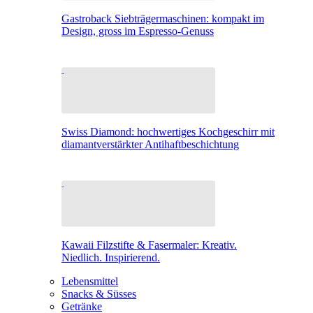
Gastroback Siebträgermaschinen: kompakt im
Design, gross im Espresso-Genuss
Swiss Diamond: hochwertiges Kochgeschirr mit
diamantverstärkter Antihaftbeschichtung
Kawaii Filzstifte & Fasermaler: Kreativ.
Niedlich. Inspirierend.
Lebensmittel
Snacks & Süsses
Getränke