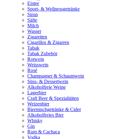
Eistee
Sport- & Wellnessgetränke
Sirup
Säfte
Milch
Wasser
Zigaretten
Cigarillos & Zigarren
Tabak
Tabak Zubehör
Rotwein
Weisswein
Rosé
Champagner & Schaumwein
Süss- & Dessertwein
Alkoholfreie Weine
Lagerbier
Craft Beer & Spezialitäten
Weizenbier
Biermischgetränke & Cider
Alkoholfreies Bier
Whisky
Gin
Rum & Cachaça
Vodka