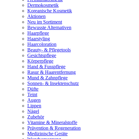
Dermokosmetik
Koreanische Kosmetik
Aktionen
Neu im Sortiment
Bewusste Alternativen
Haarpflege
Haarstyling
Haarcoloration
Beauty- & Pflegetools
Gesichtspflege
Körperpflege
Hand & Fusspflege
Rasur & Haarentfernung
Mund & Zahnpflege
Sonnen- & Insektenschutz
Düfte
Teint
Augen
Lippen
Nägel
Zubehör
Vitamine & Mineralstoffe
Prävention & Regeneration
Medizinische Geräte