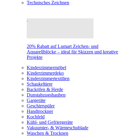
Technisches Zeichnen
20% Rabatt auf Lumart Zeichen- und
Aquarellblöcke – ideal für Skizzen und kreative
Projekte
Kinderzimmermöbel
Kinderzimmerdeko
Kinderzimmertextilien
Schaukeltiere
Backöfen & Herde
Dunstabzugshauben
Gargeräte
Geschirrspüler
Handtrockner
Kochfeld
Kühl- und Gefriergeräte
Vakuumier- & Wärmeschublade
Waschen & Trocknen