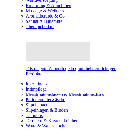
Wundversorgung
Ernährung & Abnehmen
Massage & Wellness
Aromatherapie & Co.
Sanität & Hilfsmittel
Therapiebedarf
Trisa – gute Zahnpflege beginnt bei den richtigen
Produkten
Inkontinenz
Intimpflege
Menstruationstassen & Menstruationsdiscs
Periodenunterwäsche
Slipeinlagen
Slipeinlagen & Binden
Tampons
Taschen- & Kosmetiktücher
Watte & Wattestäbchen