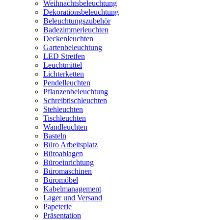
Weihnachtsbeleuchtung
Dekorationsbeleuchtung
Beleuchtungszubehör
Badezimmerleuchten
Deckenleuchten
Gartenbeleuchtung
LED Streifen
Leuchtmittel
Lichterketten
Pendelleuchten
Pflanzenbeleuchtung
Schreibtischleuchten
Stehleuchten
Tischleuchten
Wandleuchten
Basteln
Büro Arbeitsplatz
Büroablagen
Büroeinrichtung
Büromaschinen
Büromöbel
Kabelmanagement
Lager und Versand
Papeterie
Präsentation