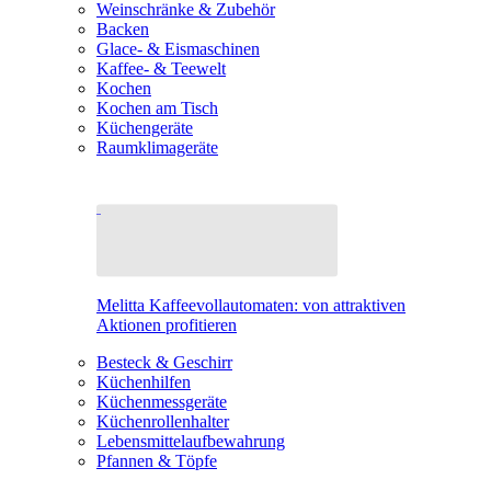
Weinschränke & Zubehör
Backen
Glace- & Eismaschinen
Kaffee- & Teewelt
Kochen
Kochen am Tisch
Küchengeräte
Raumklimageräte
Melitta Kaffeevollautomaten: von attraktiven
Aktionen profitieren
Besteck & Geschirr
Küchenhilfen
Küchenmessgeräte
Küchenrollenhalter
Lebensmittelaufbewahrung
Pfannen & Töpfe