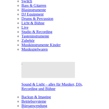
Switch
Bass & Gitarren
Blasinstrumente
DJ Equipment
Drums & Percussion
Licht & Bühne
Live
Studio & Recording
Tasteninstrumente
Zubehör
Musikinstrumente Kinder
Musikspielwaren
Sound & Light – alles für Musiker, DJs,
Recording und Bühne
Backup & Imaging
Betriebssysteme
Büroanwendung