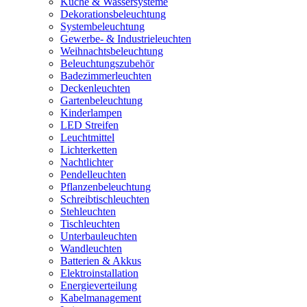
Küche & Wassersysteme
Dekorationsbeleuchtung
Systembeleuchtung
Gewerbe- & Industrieleuchten
Weihnachtsbeleuchtung
Beleuchtungszubehör
Badezimmerleuchten
Deckenleuchten
Gartenbeleuchtung
Kinderlampen
LED Streifen
Leuchtmittel
Lichterketten
Nachtlichter
Pendelleuchten
Pflanzenbeleuchtung
Schreibtischleuchten
Stehleuchten
Tischleuchten
Unterbauleuchten
Wandleuchten
Batterien & Akkus
Elektroinstallation
Energieverteilung
Kabelmanagement