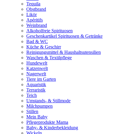
Tequila
Obstbrand
Likör
Apéritifs
Weinbrand
Alkoholfreie Spirituosen
Geschenkartikel Spirituosen & Getränke
Bad & WC
Küche & Geschirr
Reinigungsmittel & Haushaltsutensilien
Waschen & Textilpflege
Hundewelt
Katzenwelt
Nagerwelt
Tiere im Garten
Aquaristik
Terraristik
Teich
Umstands- & Stillmode
Milchpumpen
Stillen
Mein Baby
Pflegeprodukte Mama
Baby- & Kinderbekleidung
Wickeln