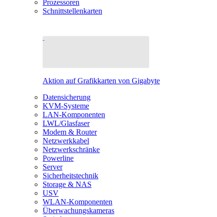
Prozessoren
Schnittstellenkarten
Aktion auf Grafikkarten von Gigabyte
Datensicherung
KVM-Systeme
LAN-Komponenten
LWL/Glasfaser
Modem & Router
Netzwerkkabel
Netzwerkschränke
Powerline
Server
Sicherheitstechnik
Storage & NAS
USV
WLAN-Komponenten
Überwachungskameras