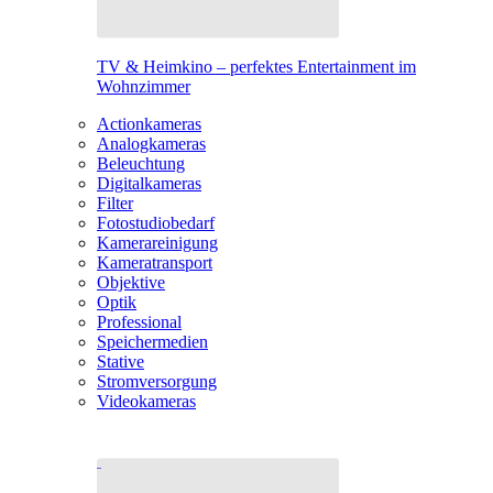
TV & Heimkino – perfektes Entertainment im
Wohnzimmer
Actionkameras
Analogkameras
Beleuchtung
Digitalkameras
Filter
Fotostudiobedarf
Kamerareinigung
Kameratransport
Objektive
Optik
Professional
Speichermedien
Stative
Stromversorgung
Videokameras