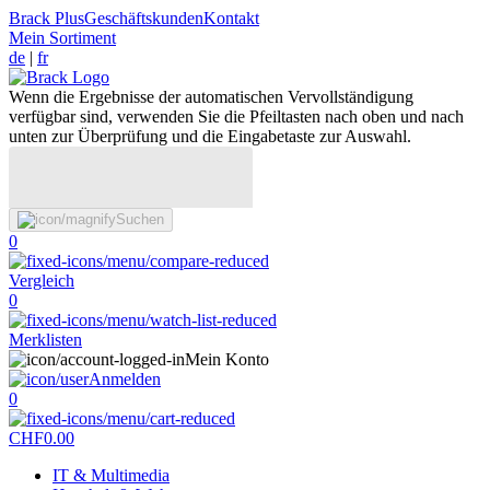
Brack Plus
Geschäftskunden
Kontakt
Mein Sortiment
de
|
fr
Wenn die Ergebnisse der automatischen Vervollständigung
verfügbar sind, verwenden Sie die Pfeiltasten nach oben und nach
unten zur Überprüfung und die Eingabetaste zur Auswahl.
Suchen
0
Vergleich
0
Merklisten
Mein Konto
Anmelden
0
CHF
0.00
IT & Multimedia