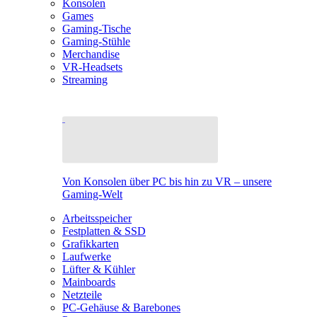
Konsolen
Games
Gaming-Tische
Gaming-Stühle
Merchandise
VR-Headsets
Streaming
Von Konsolen über PC bis hin zu VR – unsere
Gaming-Welt
Arbeitsspeicher
Festplatten & SSD
Grafikkarten
Laufwerke
Lüfter & Kühler
Mainboards
Netzteile
PC-Gehäuse & Barebones