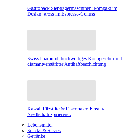
Gastroback Siebträgermaschinen: kompakt im
Design, gross im Espresso-Genuss
Swiss Diamond: hochwertiges Kochgeschirr mit
diamantverstärkter Antihaftbeschichtung
Kawaii Filzstifte & Fasermaler: Kreativ.
Niedlich. Inspirierend.
Lebensmittel
Snacks & Süsses
Getränke