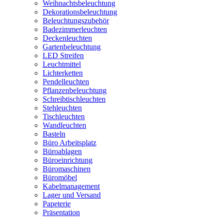
Weihnachtsbeleuchtung
Dekorationsbeleuchtung
Beleuchtungszubehör
Badezimmerleuchten
Deckenleuchten
Gartenbeleuchtung
LED Streifen
Leuchtmittel
Lichterketten
Pendelleuchten
Pflanzenbeleuchtung
Schreibtischleuchten
Stehleuchten
Tischleuchten
Wandleuchten
Basteln
Büro Arbeitsplatz
Büroablagen
Büroeinrichtung
Büromaschinen
Büromöbel
Kabelmanagement
Lager und Versand
Papeterie
Präsentation