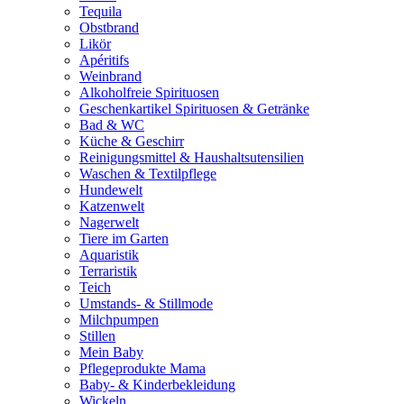
Tequila
Obstbrand
Likör
Apéritifs
Weinbrand
Alkoholfreie Spirituosen
Geschenkartikel Spirituosen & Getränke
Bad & WC
Küche & Geschirr
Reinigungsmittel & Haushaltsutensilien
Waschen & Textilpflege
Hundewelt
Katzenwelt
Nagerwelt
Tiere im Garten
Aquaristik
Terraristik
Teich
Umstands- & Stillmode
Milchpumpen
Stillen
Mein Baby
Pflegeprodukte Mama
Baby- & Kinderbekleidung
Wickeln