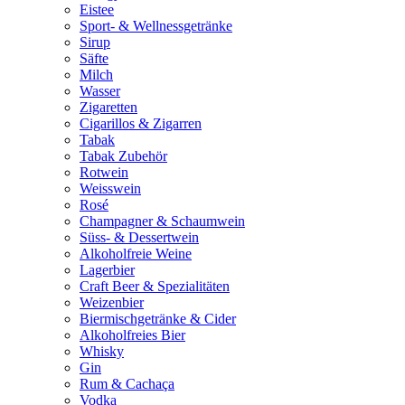
Eistee
Sport- & Wellnessgetränke
Sirup
Säfte
Milch
Wasser
Zigaretten
Cigarillos & Zigarren
Tabak
Tabak Zubehör
Rotwein
Weisswein
Rosé
Champagner & Schaumwein
Süss- & Dessertwein
Alkoholfreie Weine
Lagerbier
Craft Beer & Spezialitäten
Weizenbier
Biermischgetränke & Cider
Alkoholfreies Bier
Whisky
Gin
Rum & Cachaça
Vodka