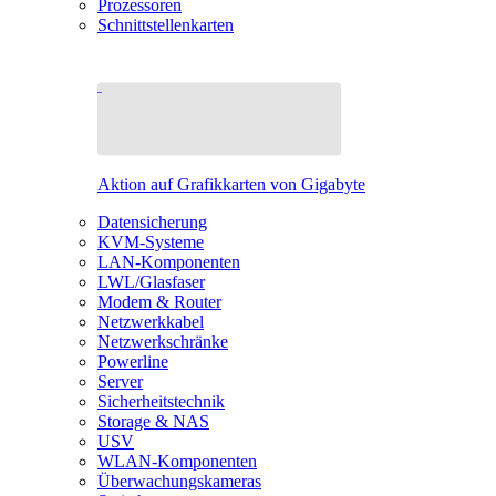
Prozessoren
Schnittstellenkarten
Aktion auf Grafikkarten von Gigabyte
Datensicherung
KVM-Systeme
LAN-Komponenten
LWL/Glasfaser
Modem & Router
Netzwerkkabel
Netzwerkschränke
Powerline
Server
Sicherheitstechnik
Storage & NAS
USV
WLAN-Komponenten
Überwachungskameras