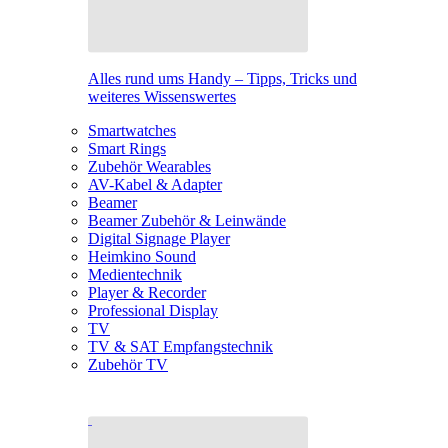
Alles rund ums Handy – Tipps, Tricks und
weiteres Wissenswertes
Smartwatches
Smart Rings
Zubehör Wearables
AV-Kabel & Adapter
Beamer
Beamer Zubehör & Leinwände
Digital Signage Player
Heimkino Sound
Medientechnik
Player & Recorder
Professional Display
TV
TV & SAT Empfangstechnik
Zubehör TV