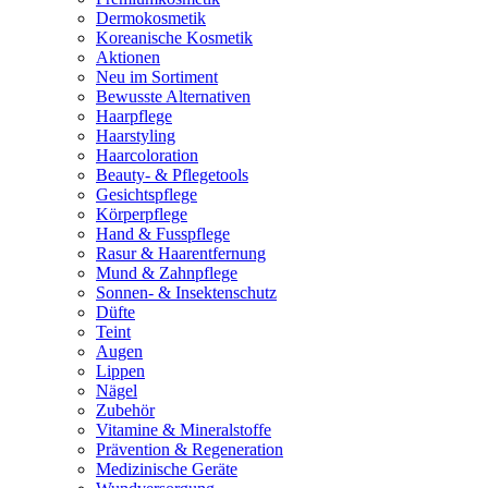
Dermokosmetik
Koreanische Kosmetik
Aktionen
Neu im Sortiment
Bewusste Alternativen
Haarpflege
Haarstyling
Haarcoloration
Beauty- & Pflegetools
Gesichtspflege
Körperpflege
Hand & Fusspflege
Rasur & Haarentfernung
Mund & Zahnpflege
Sonnen- & Insektenschutz
Düfte
Teint
Augen
Lippen
Nägel
Zubehör
Vitamine & Mineralstoffe
Prävention & Regeneration
Medizinische Geräte