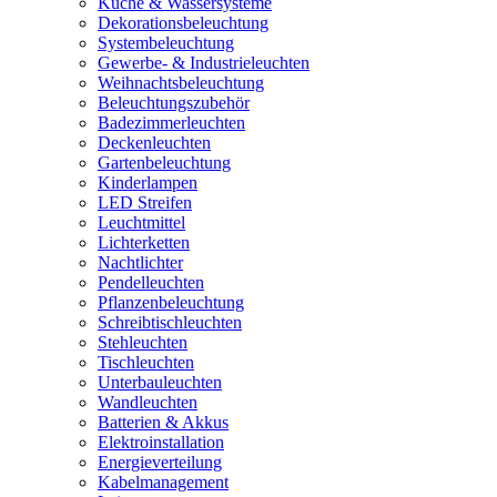
Küche & Wassersysteme
Dekorationsbeleuchtung
Systembeleuchtung
Gewerbe- & Industrieleuchten
Weihnachtsbeleuchtung
Beleuchtungszubehör
Badezimmerleuchten
Deckenleuchten
Gartenbeleuchtung
Kinderlampen
LED Streifen
Leuchtmittel
Lichterketten
Nachtlichter
Pendelleuchten
Pflanzenbeleuchtung
Schreibtischleuchten
Stehleuchten
Tischleuchten
Unterbauleuchten
Wandleuchten
Batterien & Akkus
Elektroinstallation
Energieverteilung
Kabelmanagement