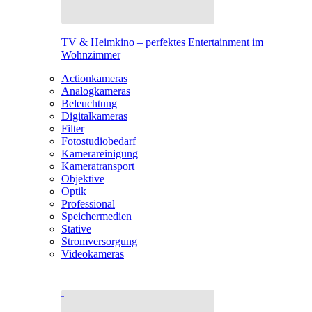
TV & Heimkino – perfektes Entertainment im
Wohnzimmer
Actionkameras
Analogkameras
Beleuchtung
Digitalkameras
Filter
Fotostudiobedarf
Kamerareinigung
Kameratransport
Objektive
Optik
Professional
Speichermedien
Stative
Stromversorgung
Videokameras