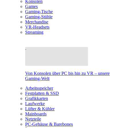
Konsolen
Games
Gaming-Tische
Gaming-Stühle
Merchandise
VR-Headsets
Streaming
Von Konsolen über PC bis hin zu VR – unsere
Gaming-Welt
Arbeitsspeicher
Festplatten & SSD
Grafikkarten
Laufwerke
Lüfter & Kühler
Mainboards
Netzteile
PC-Gehäuse & Barebones