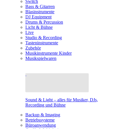
Switch
Bass & Gitarren
Blasinstrumente
DJ Equipment
Drums & Percussion
Licht & Bühne
Live
Studio & Recording
Tasteninstrumente
Zubehör
Musikinstrumente Kinder
Musikspielwaren
Sound & Light – alles für Musiker, DJs,
Recording und Bühne
Backup & Imaging
Betriebssysteme
Büroanwendung