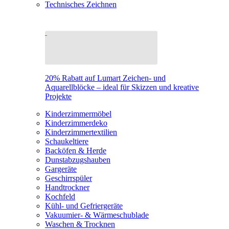
Technisches Zeichnen
20% Rabatt auf Lumart Zeichen- und
Aquarellblöcke – ideal für Skizzen und kreative
Projekte
Kinderzimmermöbel
Kinderzimmerdeko
Kinderzimmertextilien
Schaukeltiere
Backöfen & Herde
Dunstabzugshauben
Gargeräte
Geschirrspüler
Handtrockner
Kochfeld
Kühl- und Gefriergeräte
Vakuumier- & Wärmeschublade
Waschen & Trocknen