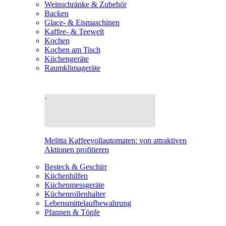
Weinschränke & Zubehör
Backen
Glace- & Eismaschinen
Kaffee- & Teewelt
Kochen
Kochen am Tisch
Küchengeräte
Raumklimageräte
Melitta Kaffeevollautomaten: von attraktiven
Aktionen profitieren
Besteck & Geschirr
Küchenhilfen
Küchenmessgeräte
Küchenrollenhalter
Lebensmittelaufbewahrung
Pfannen & Töpfe