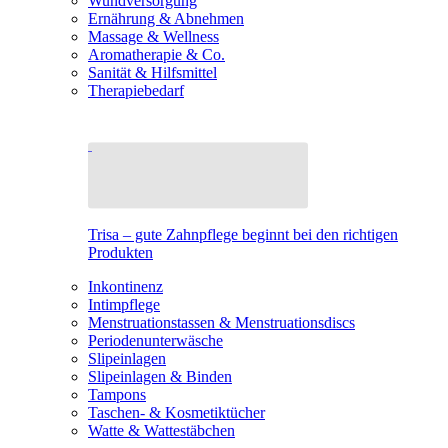
Wundversorgung
Ernährung & Abnehmen
Massage & Wellness
Aromatherapie & Co.
Sanität & Hilfsmittel
Therapiebedarf
Trisa – gute Zahnpflege beginnt bei den richtigen
Produkten
Inkontinenz
Intimpflege
Menstruationstassen & Menstruationsdiscs
Periodenunterwäsche
Slipeinlagen
Slipeinlagen & Binden
Tampons
Taschen- & Kosmetiktücher
Watte & Wattestäbchen