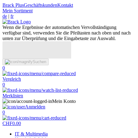
Brack Plus
Geschäftskunden
Kontakt
Mein Sortiment
de
|
fr
Wenn die Ergebnisse der automatischen Vervollständigung
verfügbar sind, verwenden Sie die Pfeiltasten nach oben und nach
unten zur Überprüfung und die Eingabetaste zur Auswahl.
Suchen
0
Vergleich
0
Merklisten
Mein Konto
Anmelden
0
CHF
0.00
IT & Multimedia