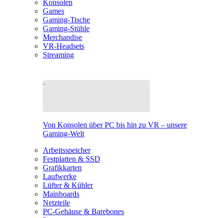
Konsolen
Games
Gaming-Tische
Gaming-Stühle
Merchandise
VR-Headsets
Streaming
Von Konsolen über PC bis hin zu VR – unsere
Gaming-Welt
Arbeitsspeicher
Festplatten & SSD
Grafikkarten
Laufwerke
Lüfter & Kühler
Mainboards
Netzteile
PC-Gehäuse & Barebones