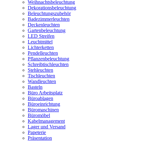
Weihnachtsbeleuchtung
Dekorationsbeleuchtung
Beleuchtungszubehör
Badezimmerleuchten
Deckenleuchten
Gartenbeleuchtung
LED Streifen
Leuchtmittel
Lichterketten
Pendelleuchten
Pflanzenbeleuchtung
Schreibtischleuchten
Stehleuchten
Tischleuchten
Wandleuchten
Basteln
Büro Arbeitsplatz
Büroablagen
Büroeinrichtung
Büromaschinen
Büromöbel
Kabelmanagement
Lager und Versand
Papeterie
Präsentation