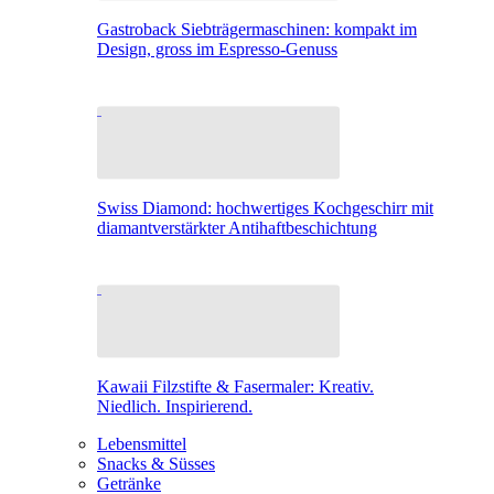
Gastroback Siebträgermaschinen: kompakt im
Design, gross im Espresso-Genuss
Swiss Diamond: hochwertiges Kochgeschirr mit
diamantverstärkter Antihaftbeschichtung
Kawaii Filzstifte & Fasermaler: Kreativ.
Niedlich. Inspirierend.
Lebensmittel
Snacks & Süsses
Getränke