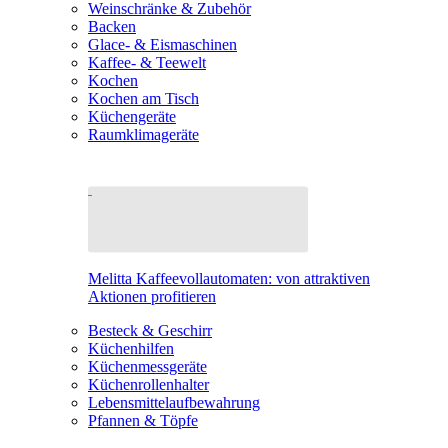
Weinschränke & Zubehör
Backen
Glace- & Eismaschinen
Kaffee- & Teewelt
Kochen
Kochen am Tisch
Küchengeräte
Raumklimageräte
Melitta Kaffeevollautomaten: von attraktiven
Aktionen profitieren
Besteck & Geschirr
Küchenhilfen
Küchenmessgeräte
Küchenrollenhalter
Lebensmittelaufbewahrung
Pfannen & Töpfe