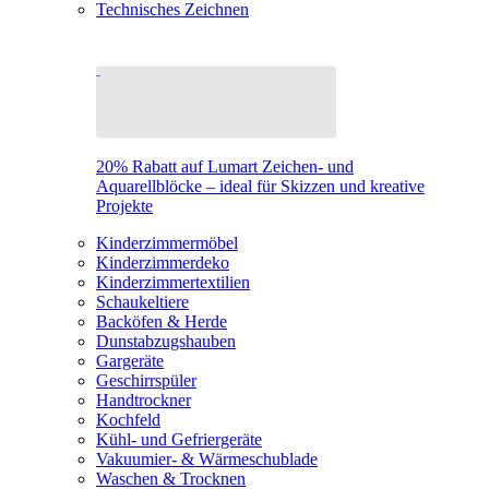
Technisches Zeichnen
20% Rabatt auf Lumart Zeichen- und
Aquarellblöcke – ideal für Skizzen und kreative
Projekte
Kinderzimmermöbel
Kinderzimmerdeko
Kinderzimmertextilien
Schaukeltiere
Backöfen & Herde
Dunstabzugshauben
Gargeräte
Geschirrspüler
Handtrockner
Kochfeld
Kühl- und Gefriergeräte
Vakuumier- & Wärmeschublade
Waschen & Trocknen