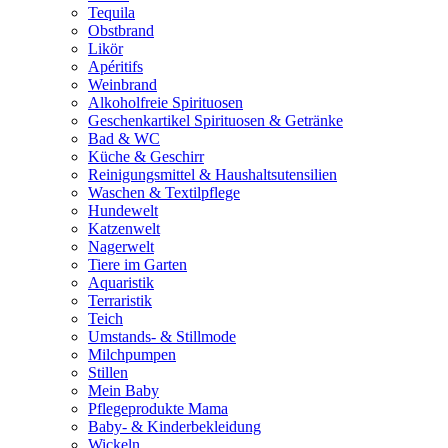
Tequila
Obstbrand
Likör
Apéritifs
Weinbrand
Alkoholfreie Spirituosen
Geschenkartikel Spirituosen & Getränke
Bad & WC
Küche & Geschirr
Reinigungsmittel & Haushaltsutensilien
Waschen & Textilpflege
Hundewelt
Katzenwelt
Nagerwelt
Tiere im Garten
Aquaristik
Terraristik
Teich
Umstands- & Stillmode
Milchpumpen
Stillen
Mein Baby
Pflegeprodukte Mama
Baby- & Kinderbekleidung
Wickeln