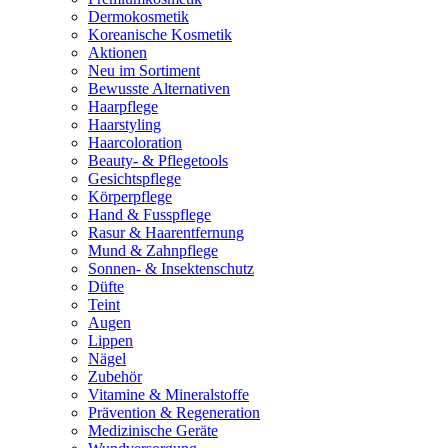
Dermokosmetik
Koreanische Kosmetik
Aktionen
Neu im Sortiment
Bewusste Alternativen
Haarpflege
Haarstyling
Haarcoloration
Beauty- & Pflegetools
Gesichtspflege
Körperpflege
Hand & Fusspflege
Rasur & Haarentfernung
Mund & Zahnpflege
Sonnen- & Insektenschutz
Düfte
Teint
Augen
Lippen
Nägel
Zubehör
Vitamine & Mineralstoffe
Prävention & Regeneration
Medizinische Geräte