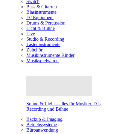
Switch
Bass & Gitarren
Blasinstrumente
DJ Equipment
Drums & Percussion
Licht & Bühne
Live
Studio & Recording
Tasteninstrumente
Zubehör
Musikinstrumente Kinder
Musikspielwaren
Sound & Light – alles für Musiker, DJs,
Recording und Bühne
Backup & Imaging
Betriebssysteme
Büroanwendung