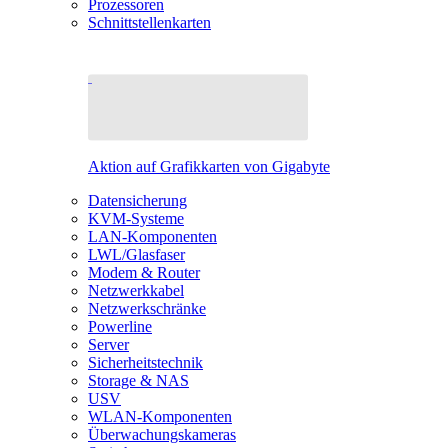
Prozessoren
Schnittstellenkarten
Aktion auf Grafikkarten von Gigabyte
Datensicherung
KVM-Systeme
LAN-Komponenten
LWL/Glasfaser
Modem & Router
Netzwerkkabel
Netzwerkschränke
Powerline
Server
Sicherheitstechnik
Storage & NAS
USV
WLAN-Komponenten
Überwachungskameras