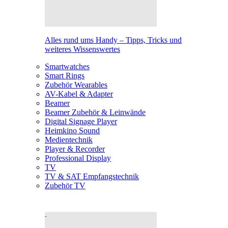
Alles rund ums Handy – Tipps, Tricks und
weiteres Wissenswertes
Smartwatches
Smart Rings
Zubehör Wearables
AV-Kabel & Adapter
Beamer
Beamer Zubehör & Leinwände
Digital Signage Player
Heimkino Sound
Medientechnik
Player & Recorder
Professional Display
TV
TV & SAT Empfangstechnik
Zubehör TV