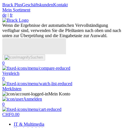
Brack Plus
Geschäftskunden
Kontakt
Mein Sortiment
de
|
fr
Wenn die Ergebnisse der automatischen Vervollständigung
verfügbar sind, verwenden Sie die Pfeiltasten nach oben und nach
unten zur Überprüfung und die Eingabetaste zur Auswahl.
Suchen
0
Vergleich
0
Merklisten
Mein Konto
Anmelden
0
CHF
0.00
IT & Multimedia