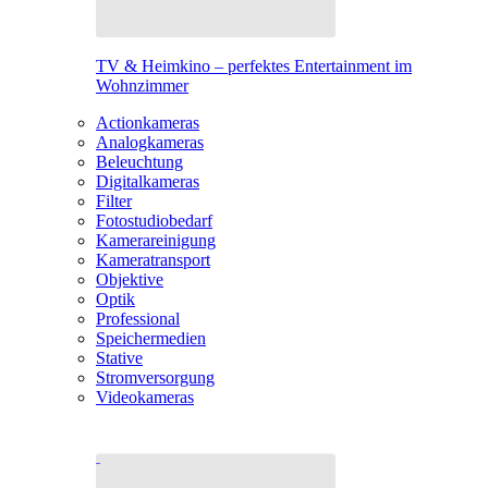
TV & Heimkino – perfektes Entertainment im
Wohnzimmer
Actionkameras
Analogkameras
Beleuchtung
Digitalkameras
Filter
Fotostudiobedarf
Kamerareinigung
Kameratransport
Objektive
Optik
Professional
Speichermedien
Stative
Stromversorgung
Videokameras