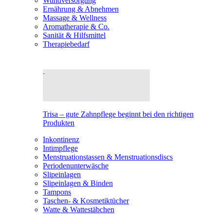
Wundversorgung
Ernährung & Abnehmen
Massage & Wellness
Aromatherapie & Co.
Sanität & Hilfsmittel
Therapiebedarf
Trisa – gute Zahnpflege beginnt bei den richtigen
Produkten
Inkontinenz
Intimpflege
Menstruationstassen & Menstruationsdiscs
Periodenunterwäsche
Slipeinlagen
Slipeinlagen & Binden
Tampons
Taschen- & Kosmetiktücher
Watte & Wattestäbchen