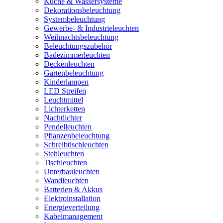
Küche & Wassersysteme
Dekorationsbeleuchtung
Systembeleuchtung
Gewerbe- & Industrieleuchten
Weihnachtsbeleuchtung
Beleuchtungszubehör
Badezimmerleuchten
Deckenleuchten
Gartenbeleuchtung
Kinderlampen
LED Streifen
Leuchtmittel
Lichterketten
Nachtlichter
Pendelleuchten
Pflanzenbeleuchtung
Schreibtischleuchten
Stehleuchten
Tischleuchten
Unterbauleuchten
Wandleuchten
Batterien & Akkus
Elektroinstallation
Energieverteilung
Kabelmanagement