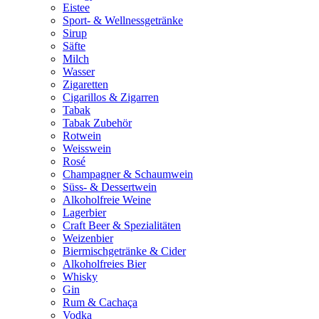
Eistee
Sport- & Wellnessgetränke
Sirup
Säfte
Milch
Wasser
Zigaretten
Cigarillos & Zigarren
Tabak
Tabak Zubehör
Rotwein
Weisswein
Rosé
Champagner & Schaumwein
Süss- & Dessertwein
Alkoholfreie Weine
Lagerbier
Craft Beer & Spezialitäten
Weizenbier
Biermischgetränke & Cider
Alkoholfreies Bier
Whisky
Gin
Rum & Cachaça
Vodka