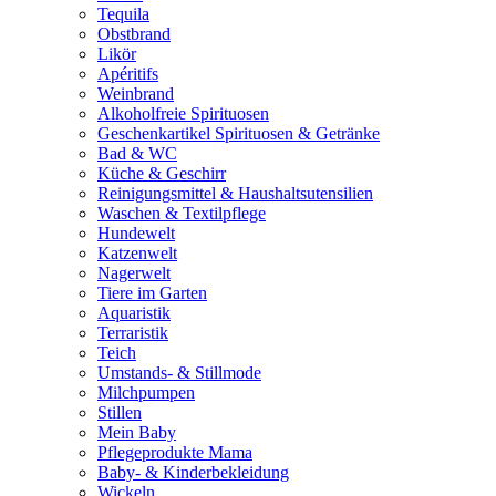
Tequila
Obstbrand
Likör
Apéritifs
Weinbrand
Alkoholfreie Spirituosen
Geschenkartikel Spirituosen & Getränke
Bad & WC
Küche & Geschirr
Reinigungsmittel & Haushaltsutensilien
Waschen & Textilpflege
Hundewelt
Katzenwelt
Nagerwelt
Tiere im Garten
Aquaristik
Terraristik
Teich
Umstands- & Stillmode
Milchpumpen
Stillen
Mein Baby
Pflegeprodukte Mama
Baby- & Kinderbekleidung
Wickeln