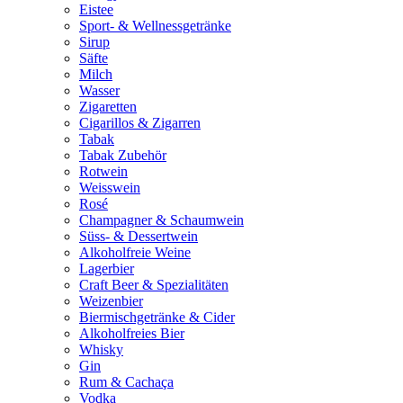
Eistee
Sport- & Wellnessgetränke
Sirup
Säfte
Milch
Wasser
Zigaretten
Cigarillos & Zigarren
Tabak
Tabak Zubehör
Rotwein
Weisswein
Rosé
Champagner & Schaumwein
Süss- & Dessertwein
Alkoholfreie Weine
Lagerbier
Craft Beer & Spezialitäten
Weizenbier
Biermischgetränke & Cider
Alkoholfreies Bier
Whisky
Gin
Rum & Cachaça
Vodka