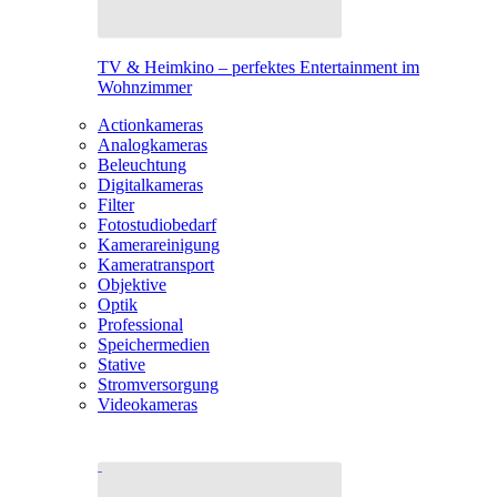
TV & Heimkino – perfektes Entertainment im
Wohnzimmer
Actionkameras
Analogkameras
Beleuchtung
Digitalkameras
Filter
Fotostudiobedarf
Kamerareinigung
Kameratransport
Objektive
Optik
Professional
Speichermedien
Stative
Stromversorgung
Videokameras