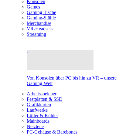
Konsolen
Games
Gaming-Tische
Gaming-Stühle
Merchandise
VR-Headsets
Streaming
Von Konsolen über PC bis hin zu VR – unsere
Gaming-Welt
Arbeitsspeicher
Festplatten & SSD
Grafikkarten
Laufwerke
Lüfter & Kühler
Mainboards
Netzteile
PC-Gehäuse & Barebones