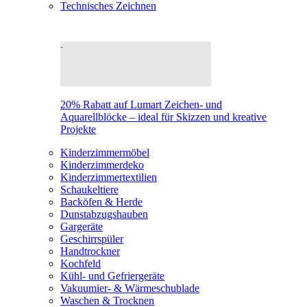
Technisches Zeichnen
20% Rabatt auf Lumart Zeichen- und
Aquarellblöcke – ideal für Skizzen und kreative
Projekte
Kinderzimmermöbel
Kinderzimmerdeko
Kinderzimmertextilien
Schaukeltiere
Backöfen & Herde
Dunstabzugshauben
Gargeräte
Geschirrspüler
Handtrockner
Kochfeld
Kühl- und Gefriergeräte
Vakuumier- & Wärmeschublade
Waschen & Trocknen