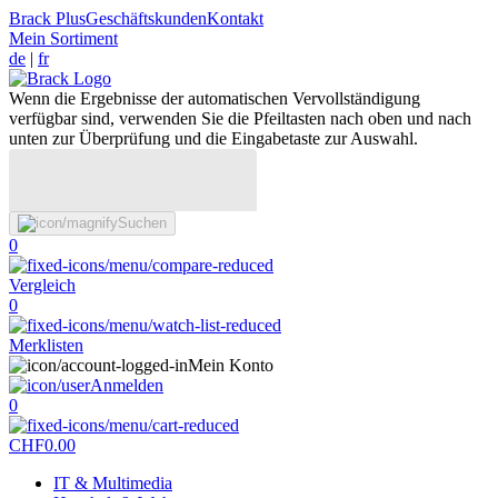
Brack Plus
Geschäftskunden
Kontakt
Mein Sortiment
de
|
fr
Wenn die Ergebnisse der automatischen Vervollständigung
verfügbar sind, verwenden Sie die Pfeiltasten nach oben und nach
unten zur Überprüfung und die Eingabetaste zur Auswahl.
Suchen
0
Vergleich
0
Merklisten
Mein Konto
Anmelden
0
CHF
0.00
IT & Multimedia