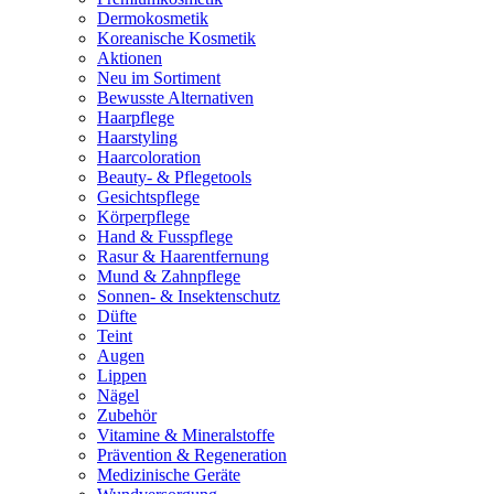
Dermokosmetik
Koreanische Kosmetik
Aktionen
Neu im Sortiment
Bewusste Alternativen
Haarpflege
Haarstyling
Haarcoloration
Beauty- & Pflegetools
Gesichtspflege
Körperpflege
Hand & Fusspflege
Rasur & Haarentfernung
Mund & Zahnpflege
Sonnen- & Insektenschutz
Düfte
Teint
Augen
Lippen
Nägel
Zubehör
Vitamine & Mineralstoffe
Prävention & Regeneration
Medizinische Geräte