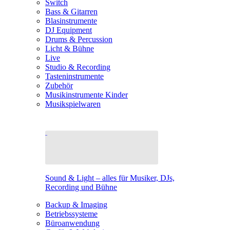
Switch
Bass & Gitarren
Blasinstrumente
DJ Equipment
Drums & Percussion
Licht & Bühne
Live
Studio & Recording
Tasteninstrumente
Zubehör
Musikinstrumente Kinder
Musikspielwaren
Sound & Light – alles für Musiker, DJs,
Recording und Bühne
Backup & Imaging
Betriebssysteme
Büroanwendung