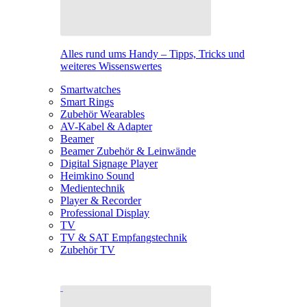
Alles rund ums Handy – Tipps, Tricks und
weiteres Wissenswertes
Smartwatches
Smart Rings
Zubehör Wearables
AV-Kabel & Adapter
Beamer
Beamer Zubehör & Leinwände
Digital Signage Player
Heimkino Sound
Medientechnik
Player & Recorder
Professional Display
TV
TV & SAT Empfangstechnik
Zubehör TV