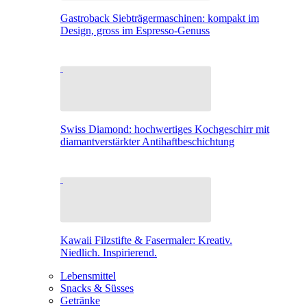
Gastroback Siebträgermaschinen: kompakt im
Design, gross im Espresso-Genuss
Swiss Diamond: hochwertiges Kochgeschirr mit
diamantverstärkter Antihaftbeschichtung
Kawaii Filzstifte & Fasermaler: Kreativ.
Niedlich. Inspirierend.
Lebensmittel
Snacks & Süsses
Getränke