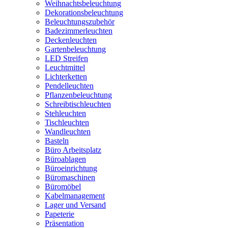
Weihnachtsbeleuchtung
Dekorationsbeleuchtung
Beleuchtungszubehör
Badezimmerleuchten
Deckenleuchten
Gartenbeleuchtung
LED Streifen
Leuchtmittel
Lichterketten
Pendelleuchten
Pflanzenbeleuchtung
Schreibtischleuchten
Stehleuchten
Tischleuchten
Wandleuchten
Basteln
Büro Arbeitsplatz
Büroablagen
Büroeinrichtung
Büromaschinen
Büromöbel
Kabelmanagement
Lager und Versand
Papeterie
Präsentation