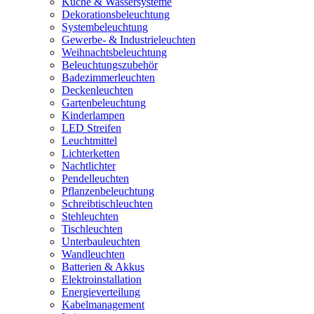
Küche & Wassersysteme
Dekorationsbeleuchtung
Systembeleuchtung
Gewerbe- & Industrieleuchten
Weihnachtsbeleuchtung
Beleuchtungszubehör
Badezimmerleuchten
Deckenleuchten
Gartenbeleuchtung
Kinderlampen
LED Streifen
Leuchtmittel
Lichterketten
Nachtlichter
Pendelleuchten
Pflanzenbeleuchtung
Schreibtischleuchten
Stehleuchten
Tischleuchten
Unterbauleuchten
Wandleuchten
Batterien & Akkus
Elektroinstallation
Energieverteilung
Kabelmanagement