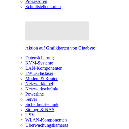
Prozessoren
Schnittstellenkarten
Aktion auf Grafikkarten von Gigabyte
Datensicherung
KVM-Systeme
LAN-Komponenten
LWL/Glasfaser
Modem & Router
Netzwerkkabel
Netzwerkschränke
Powerline
Server
Sicherheitstechnik
Storage & NAS
USV
WLAN-Komponenten
Überwachungskameras