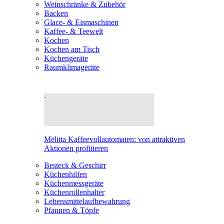
Weinschränke & Zubehör
Backen
Glace- & Eismaschinen
Kaffee- & Teewelt
Kochen
Kochen am Tisch
Küchengeräte
Raumklimageräte
Melitta Kaffeevollautomaten: von attraktiven
Aktionen profitieren
Besteck & Geschirr
Küchenhilfen
Küchenmessgeräte
Küchenrollenhalter
Lebensmittelaufbewahrung
Pfannen & Töpfe