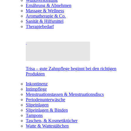
Wundversorgung
Ernährung & Abnehmen
Massage & Wellness
Aromatherapie & Co.
Sanität & Hilfsmittel
Therapiebedarf
Trisa – gute Zahnpflege beginnt bei den richtigen
Produkten
Inkontinenz
Intimpflege
Menstruationstassen & Menstruationsdiscs
Periodenunterwäsche
Slipeinlagen
Slipeinlagen & Binden
Tampons
Taschen- & Kosmetiktücher
Watte & Wattestäbchen