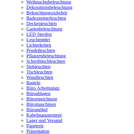
Weihnachtsbeleuchtung
Dekorationsbeleuchtung
Beleuchtungszubehör
Badezimmerleuchten
Deckenleuchten
Gartenbeleuchtung
LED Streifen
Leuchtmittel
Lichterketten
Pendelleuchten
Pflanzenbeleuchtung
Schreibtischleuchten
Stehleuchten
Tischleuchten
Wandleuchten
Basteln
Büro Arbeitsplatz
Büroablagen
Büroeinrichtung
Büromaschinen
Büromöbel
Kabelmanagement
Lager und Versand
Papeterie
Präsentation