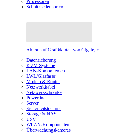
Prozessoren
Schnittstellenkarten
Aktion auf Grafikkarten von Gigabyte
Datensicherung
KVM-Systeme
LAN-Komponenten
LWL/Glasfaser
Modem & Router
Netzwerkkabel
Netzwerkschränke
Powerline
Server
Sicherheitstechnik
Storage & NAS
USV
WLAN-Komponenten
Überwachungskameras