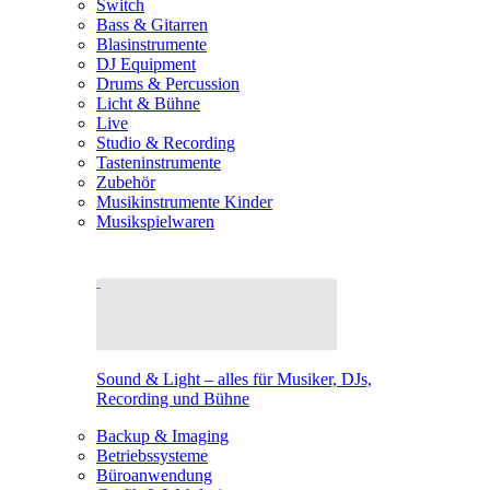
Switch
Bass & Gitarren
Blasinstrumente
DJ Equipment
Drums & Percussion
Licht & Bühne
Live
Studio & Recording
Tasteninstrumente
Zubehör
Musikinstrumente Kinder
Musikspielwaren
Sound & Light – alles für Musiker, DJs,
Recording und Bühne
Backup & Imaging
Betriebssysteme
Büroanwendung