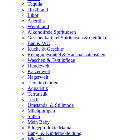
Tequila
Obstbrand
Likör
Apéritifs
Weinbrand
Alkoholfreie Spirituosen
Geschenkartikel Spirituosen & Getränke
Bad & WC
Küche & Geschirr
Reinigungsmittel & Haushaltsutensilien
Waschen & Textilpflege
Hundewelt
Katzenwelt
Nagerwelt
Tiere im Garten
Aquaristik
Terraristik
Teich
Umstands- & Stillmode
Milchpumpen
Stillen
Mein Baby
Pflegeprodukte Mama
Baby- & Kinderbekleidung
Wickeln