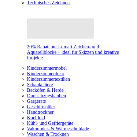
Technisches Zeichnen
20% Rabatt auf Lumart Zeichen- und
Aquarellblöcke – ideal für Skizzen und kreative
Projekte
Kinderzimmermöbel
Kinderzimmerdeko
Kinderzimmertextilien
Schaukeltiere
Backöfen & Herde
Dunstabzugshauben
Gargeräte
Geschirrspüler
Handtrockner
Kochfeld
Kühl- und Gefriergeräte
Vakuumier- & Wärmeschublade
Waschen & Trocknen