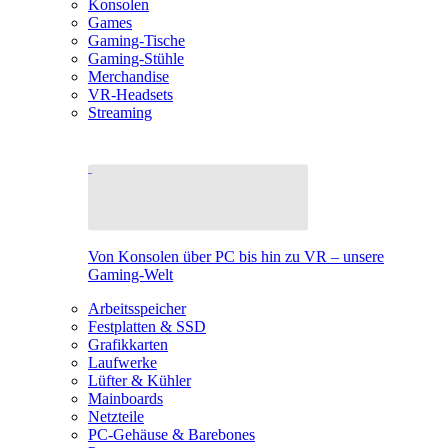
Konsolen
Games
Gaming-Tische
Gaming-Stühle
Merchandise
VR-Headsets
Streaming
Von Konsolen über PC bis hin zu VR – unsere
Gaming-Welt
Arbeitsspeicher
Festplatten & SSD
Grafikkarten
Laufwerke
Lüfter & Kühler
Mainboards
Netzteile
PC-Gehäuse & Barebones