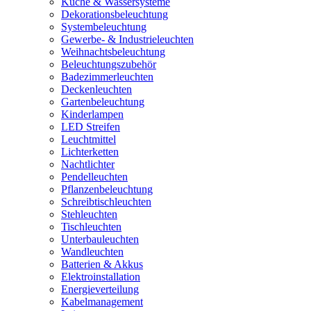
Küche & Wassersysteme
Dekorationsbeleuchtung
Systembeleuchtung
Gewerbe- & Industrieleuchten
Weihnachtsbeleuchtung
Beleuchtungszubehör
Badezimmerleuchten
Deckenleuchten
Gartenbeleuchtung
Kinderlampen
LED Streifen
Leuchtmittel
Lichterketten
Nachtlichter
Pendelleuchten
Pflanzenbeleuchtung
Schreibtischleuchten
Stehleuchten
Tischleuchten
Unterbauleuchten
Wandleuchten
Batterien & Akkus
Elektroinstallation
Energieverteilung
Kabelmanagement