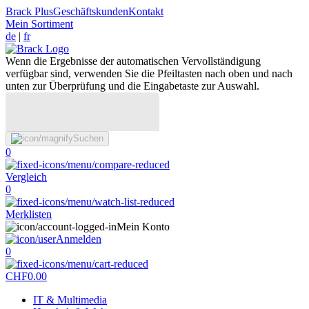
Brack Plus
Geschäftskunden
Kontakt
Mein Sortiment
de
|
fr
Wenn die Ergebnisse der automatischen Vervollständigung
verfügbar sind, verwenden Sie die Pfeiltasten nach oben und nach
unten zur Überprüfung und die Eingabetaste zur Auswahl.
Suchen
0
Vergleich
0
Merklisten
Mein Konto
Anmelden
0
CHF
0.00
IT & Multimedia