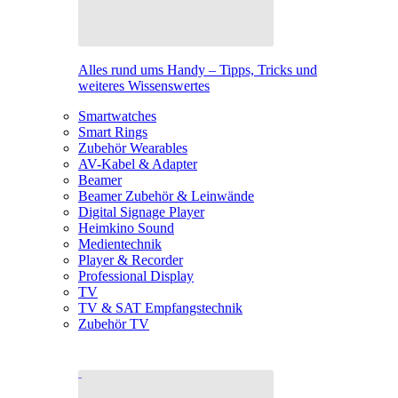
Alles rund ums Handy – Tipps, Tricks und
weiteres Wissenswertes
Smartwatches
Smart Rings
Zubehör Wearables
AV-Kabel & Adapter
Beamer
Beamer Zubehör & Leinwände
Digital Signage Player
Heimkino Sound
Medientechnik
Player & Recorder
Professional Display
TV
TV & SAT Empfangstechnik
Zubehör TV