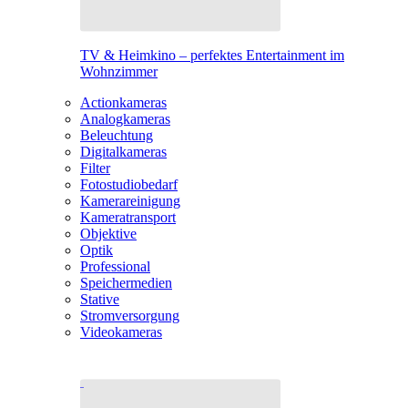
TV & Heimkino – perfektes Entertainment im
Wohnzimmer
Actionkameras
Analogkameras
Beleuchtung
Digitalkameras
Filter
Fotostudiobedarf
Kamerareinigung
Kameratransport
Objektive
Optik
Professional
Speichermedien
Stative
Stromversorgung
Videokameras