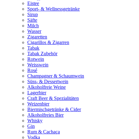
Eistee
Sport- & Wellnessgetränke
Sirup
Säfte
Milch
Wasser
Zigaretten
Cigarillos & Zigarren
Tabak
Tabak Zubehör
Rotwein
Weisswein
Rosé
Champagner & Schaumwein
Süss- & Dessertwein
Alkoholfreie Weine
Lagerbier
Craft Beer & Spezialitäten
Weizenbier
Biermischgetränke & Cider
Alkoholfreies Bier
Whisky
Gin
Rum & Cachaça
Vodka