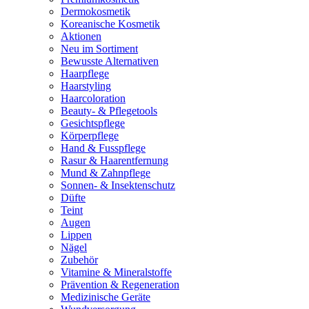
Dermokosmetik
Koreanische Kosmetik
Aktionen
Neu im Sortiment
Bewusste Alternativen
Haarpflege
Haarstyling
Haarcoloration
Beauty- & Pflegetools
Gesichtspflege
Körperpflege
Hand & Fusspflege
Rasur & Haarentfernung
Mund & Zahnpflege
Sonnen- & Insektenschutz
Düfte
Teint
Augen
Lippen
Nägel
Zubehör
Vitamine & Mineralstoffe
Prävention & Regeneration
Medizinische Geräte