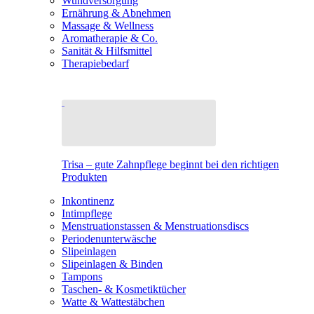
Wundversorgung
Ernährung & Abnehmen
Massage & Wellness
Aromatherapie & Co.
Sanität & Hilfsmittel
Therapiebedarf
Trisa – gute Zahnpflege beginnt bei den richtigen
Produkten
Inkontinenz
Intimpflege
Menstruationstassen & Menstruationsdiscs
Periodenunterwäsche
Slipeinlagen
Slipeinlagen & Binden
Tampons
Taschen- & Kosmetiktücher
Watte & Wattestäbchen