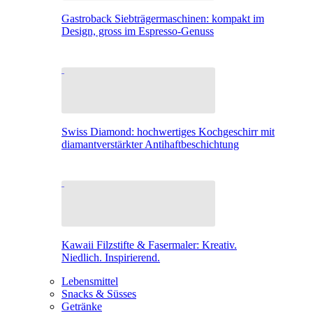
Gastroback Siebträgermaschinen: kompakt im
Design, gross im Espresso-Genuss
Swiss Diamond: hochwertiges Kochgeschirr mit
diamantverstärkter Antihaftbeschichtung
Kawaii Filzstifte & Fasermaler: Kreativ.
Niedlich. Inspirierend.
Lebensmittel
Snacks & Süsses
Getränke