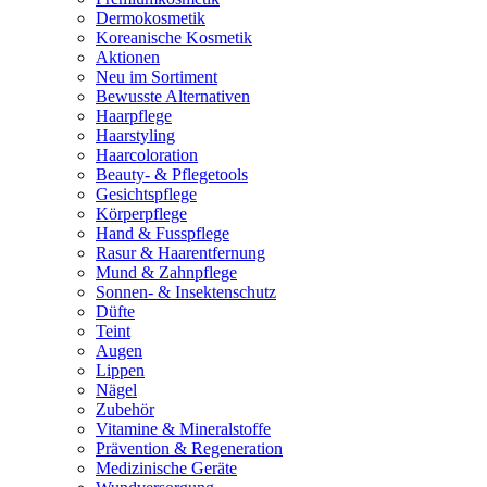
Dermokosmetik
Koreanische Kosmetik
Aktionen
Neu im Sortiment
Bewusste Alternativen
Haarpflege
Haarstyling
Haarcoloration
Beauty- & Pflegetools
Gesichtspflege
Körperpflege
Hand & Fusspflege
Rasur & Haarentfernung
Mund & Zahnpflege
Sonnen- & Insektenschutz
Düfte
Teint
Augen
Lippen
Nägel
Zubehör
Vitamine & Mineralstoffe
Prävention & Regeneration
Medizinische Geräte