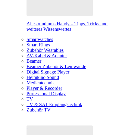
Alles rund ums Handy – Tipps, Tricks und
weiteres Wissenswertes
Smartwatches
Smart Rings
Zubehör Wearables
AV-Kabel & Adapter
Beamer
Beamer Zubehör & Leinwände
Digital Signage Player
Heimkino Sound
Medientechnik
Player & Recorder
Professional Display
TV
TV & SAT Empfangstechnik
Zubehör TV