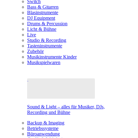
Switch
Bass & Gitarren
Blasinstrumente
DJ Equipment
Drums & Percussion
Licht & Bühne
Live
Studio & Recording
Tasteninstrumente
Zubehör
Musikinstrumente Kinder
Musikspielwaren
Sound & Light – alles für Musiker, DJs,
Recording und Bühne
Backup & Imaging
Betriebssysteme
Büroanwendung