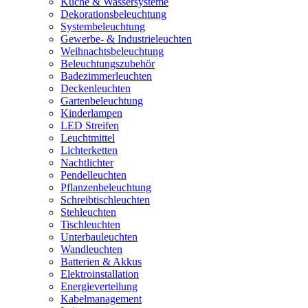
Küche & Wassersysteme
Dekorationsbeleuchtung
Systembeleuchtung
Gewerbe- & Industrieleuchten
Weihnachtsbeleuchtung
Beleuchtungszubehör
Badezimmerleuchten
Deckenleuchten
Gartenbeleuchtung
Kinderlampen
LED Streifen
Leuchtmittel
Lichterketten
Nachtlichter
Pendelleuchten
Pflanzenbeleuchtung
Schreibtischleuchten
Stehleuchten
Tischleuchten
Unterbauleuchten
Wandleuchten
Batterien & Akkus
Elektroinstallation
Energieverteilung
Kabelmanagement