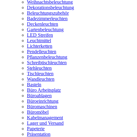
Weihnachtsbeleuchtung
Dekorationsbeleuchtung
Beleuchtungszubehör
Badezimmerleuchten
Deckenleuchten
Gartenbeleuchtung
LED Streifen
Leuchtmittel
Lichterketten
Pendelleuchten
Pflanzenbeleuchtung
Schreibtischleuchten
Stehleuchten
Tischleuchten
Wandleuchten
Basteln
Büro Arbeitsplatz
Büroablagen
Büroeinrichtung
Büromaschinen
Büromöbel
Kabelmanagement
Lager und Versand
Papeterie
Präsentation