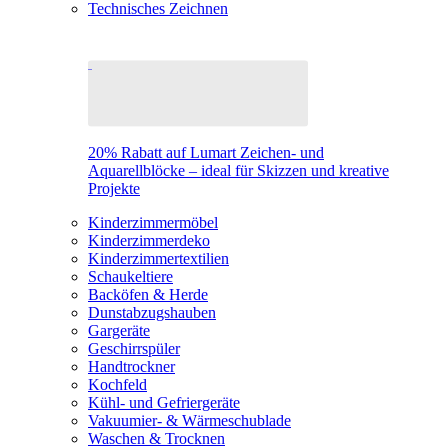
Technisches Zeichnen
20% Rabatt auf Lumart Zeichen- und
Aquarellblöcke – ideal für Skizzen und kreative
Projekte
Kinderzimmermöbel
Kinderzimmerdeko
Kinderzimmertextilien
Schaukeltiere
Backöfen & Herde
Dunstabzugshauben
Gargeräte
Geschirrspüler
Handtrockner
Kochfeld
Kühl- und Gefriergeräte
Vakuumier- & Wärmeschublade
Waschen & Trocknen