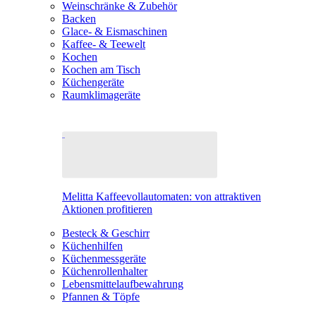
Weinschränke & Zubehör
Backen
Glace- & Eismaschinen
Kaffee- & Teewelt
Kochen
Kochen am Tisch
Küchengeräte
Raumklimageräte
Melitta Kaffeevollautomaten: von attraktiven
Aktionen profitieren
Besteck & Geschirr
Küchenhilfen
Küchenmessgeräte
Küchenrollenhalter
Lebensmittelaufbewahrung
Pfannen & Töpfe