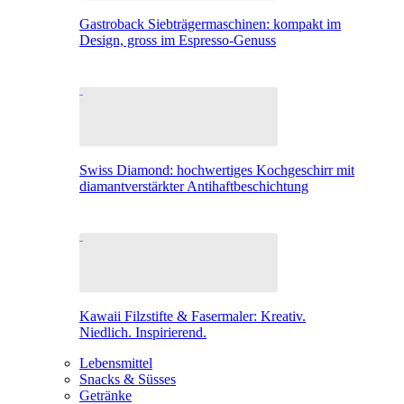
Gastroback Siebträgermaschinen: kompakt im
Design, gross im Espresso-Genuss
Swiss Diamond: hochwertiges Kochgeschirr mit
diamantverstärkter Antihaftbeschichtung
Kawaii Filzstifte & Fasermaler: Kreativ.
Niedlich. Inspirierend.
Lebensmittel
Snacks & Süsses
Getränke