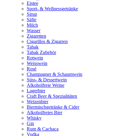
Eistee
Sport- & Wellnessgetränke
Sirup
Säfte
Milch
Wasser
Zigaretten
Cigarillos & Zigarren
Tabak
Tabak Zubehör
Rotwein
Weisswein
Rosé
Champagner & Schaumwein
Süss- & Dessertwein
Alkoholfreie Weine
Lagerbier
Craft Beer & Spezialitäten
Weizenbier
Biermischgetränke & Cider
Alkoholfreies Bier
Whisky
Gin
Rum & Cachaça
Vodka