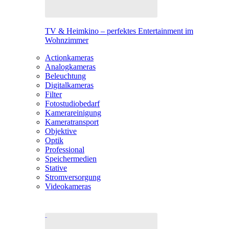
TV & Heimkino – perfektes Entertainment im
Wohnzimmer
Actionkameras
Analogkameras
Beleuchtung
Digitalkameras
Filter
Fotostudiobedarf
Kamerareinigung
Kameratransport
Objektive
Optik
Professional
Speichermedien
Stative
Stromversorgung
Videokameras