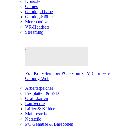
Konsolen
Games
Gaming-Tische
Gaming-Stühle
Merchandise
VR-Headsets
Streaming
Von Konsolen über PC bis hin zu VR – unsere
Gaming-Welt
Arbeitsspeicher
Festplatten & SSD
Grafikkarten
Laufwerke
Lüfter & Kühler
Mainboards
Netzteile
PC-Gehäuse & Barebones