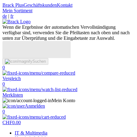
Brack Plus
Geschäftskunden
Kontakt
Mein Sortiment
de
|
fr
Wenn die Ergebnisse der automatischen Vervollständigung
verfügbar sind, verwenden Sie die Pfeiltasten nach oben und nach
unten zur Überprüfung und die Eingabetaste zur Auswahl.
Suchen
0
Vergleich
0
Merklisten
Mein Konto
Anmelden
0
CHF
0.00
IT & Multimedia