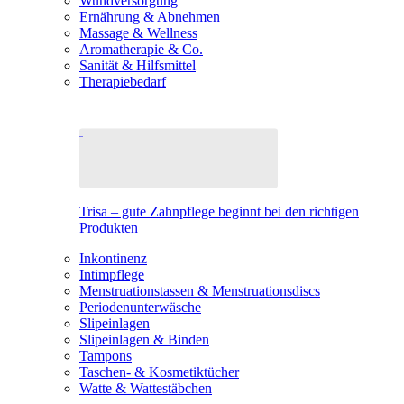
Wundversorgung
Ernährung & Abnehmen
Massage & Wellness
Aromatherapie & Co.
Sanität & Hilfsmittel
Therapiebedarf
Trisa – gute Zahnpflege beginnt bei den richtigen
Produkten
Inkontinenz
Intimpflege
Menstruationstassen & Menstruationsdiscs
Periodenunterwäsche
Slipeinlagen
Slipeinlagen & Binden
Tampons
Taschen- & Kosmetiktücher
Watte & Wattestäbchen