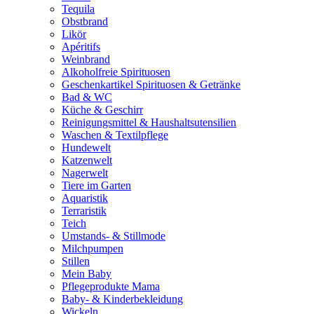
Tequila
Obstbrand
Likör
Apéritifs
Weinbrand
Alkoholfreie Spirituosen
Geschenkartikel Spirituosen & Getränke
Bad & WC
Küche & Geschirr
Reinigungsmittel & Haushaltsutensilien
Waschen & Textilpflege
Hundewelt
Katzenwelt
Nagerwelt
Tiere im Garten
Aquaristik
Terraristik
Teich
Umstands- & Stillmode
Milchpumpen
Stillen
Mein Baby
Pflegeprodukte Mama
Baby- & Kinderbekleidung
Wickeln