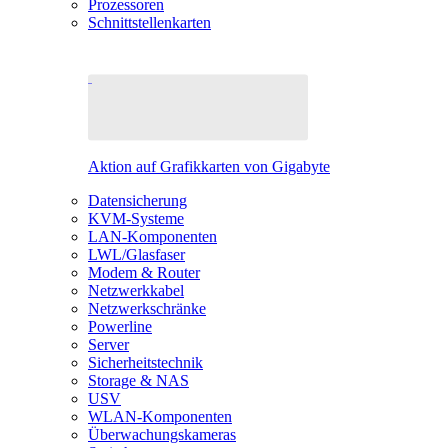
Prozessoren
Schnittstellenkarten
Aktion auf Grafikkarten von Gigabyte
Datensicherung
KVM-Systeme
LAN-Komponenten
LWL/Glasfaser
Modem & Router
Netzwerkkabel
Netzwerkschränke
Powerline
Server
Sicherheitstechnik
Storage & NAS
USV
WLAN-Komponenten
Überwachungskameras