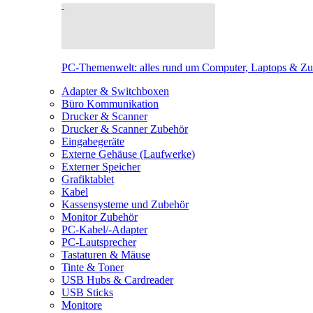
PC-Themenwelt: alles rund um Computer, Laptops & Z
Adapter & Switchboxen
Büro Kommunikation
Drucker & Scanner
Drucker & Scanner Zubehör
Eingabegeräte
Externe Gehäuse (Laufwerke)
Externer Speicher
Grafiktablet
Kabel
Kassensysteme und Zubehör
Monitor Zubehör
PC-Kabel/-Adapter
PC-Lautsprecher
Tastaturen & Mäuse
Tinte & Toner
USB Hubs & Cardreader
USB Sticks
Monitore