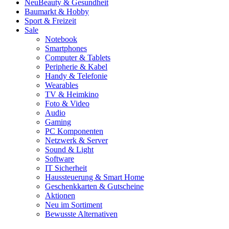
Neu
Beauty & Gesundheit
Baumarkt & Hobby
Sport & Freizeit
Sale
Notebook
Smartphones
Computer & Tablets
Peripherie & Kabel
Handy & Telefonie
Wearables
TV & Heimkino
Foto & Video
Audio
Gaming
PC Komponenten
Netzwerk & Server
Sound & Light
Software
IT Sicherheit
Haussteuerung & Smart Home
Geschenkkarten & Gutscheine
Aktionen
Neu im Sortiment
Bewusste Alternativen