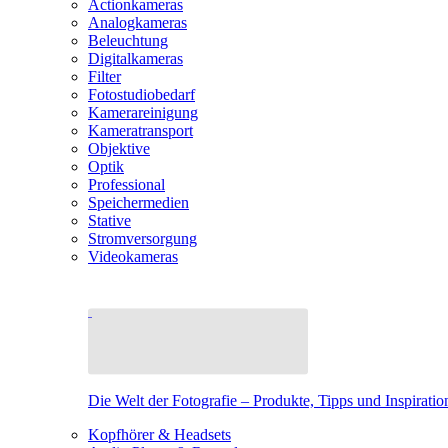
Actionkameras
Analogkameras
Beleuchtung
Digitalkameras
Filter
Fotostudiobedarf
Kamerareinigung
Kameratransport
Objektive
Optik
Professional
Speichermedien
Stative
Stromversorgung
Videokameras
Die Welt der Fotografie – Produkte, Tipps und Inspiratio
Kopfhörer & Headsets