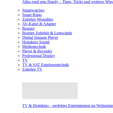
Alles rund ums Handy – Tipps, Tricks und weiteres Wis
Smartwatches
Smart Rings
Zubehör Wearables
AV-Kabel & Adapter
Beamer
Beamer Zubehör & Leinwände
Digital Signage Player
Heimkino Sound
Medientechnik
Player & Recorder
Professional Display
TV
TV & SAT Empfangstechnik
Zubehör TV
TV & Heimkino – perfektes Entertainment im Wohnzim