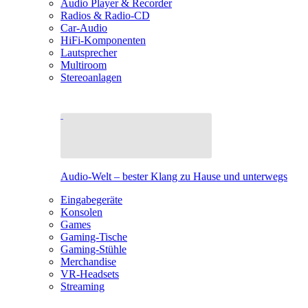
Audio Player & Recorder
Radios & Radio-CD
Car-Audio
HiFi-Komponenten
Lautsprecher
Multiroom
Stereoanlagen
Audio-Welt – bester Klang zu Hause und unterwegs
Eingabegeräte
Konsolen
Games
Gaming-Tische
Gaming-Stühle
Merchandise
VR-Headsets
Streaming