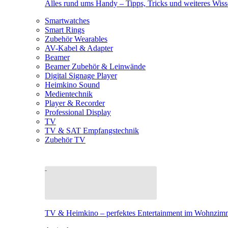
Alles rund ums Handy – Tipps, Tricks und weiteres Wis
Smartwatches
Smart Rings
Zubehör Wearables
AV-Kabel & Adapter
Beamer
Beamer Zubehör & Leinwände
Digital Signage Player
Heimkino Sound
Medientechnik
Player & Recorder
Professional Display
TV
TV & SAT Empfangstechnik
Zubehör TV
TV & Heimkino – perfektes Entertainment im Wohnzim