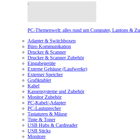
PC-Themenwelt: alles rund um Computer, Laptops & Z
Adapter & Switchboxen
Büro Kommunikation
Drucker & Scanner
Drucker & Scanner Zubehör
Eingabegeräte
Externe Gehäuse (Laufwerke)
Externer Speicher
Grafiktablet
Kabel
Kassensysteme und Zubehör
Monitor Zubehör
PC-Kabel/-Adapter
PC-Lautsprecher
Tastaturen & Mäuse
Tinte & Toner
USB Hubs & Cardreader
USB Sticks
Monitore