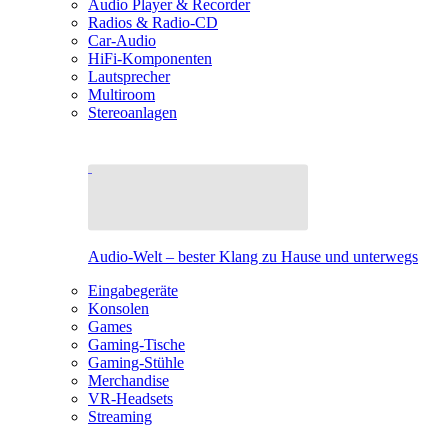
Audio Player & Recorder
Radios & Radio-CD
Car-Audio
HiFi-Komponenten
Lautsprecher
Multiroom
Stereoanlagen
Audio-Welt – bester Klang zu Hause und unterwegs
Eingabegeräte
Konsolen
Games
Gaming-Tische
Gaming-Stühle
Merchandise
VR-Headsets
Streaming