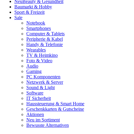
Neu
Beauty & Gesundheit
Baumarkt & Hobby
Sport & Freizeit
Sale
Notebook
Smartphones
Computer & Tablets
Peripherie & Kabel
Handy & Telefonie
Wearables
TV & Heimkino
Foto & Video
Audio
Gaming
PC Komponenten
Netzwerk & Server
Sound & Light
Software
IT Sicherheit
Haussteuerung & Smart Home
Geschenkkarten & Gutscheine
Aktionen
Neu im Sortiment
Bewusste Alternativen