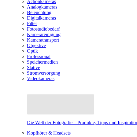
Actionkameras
Analogkameras
Beleuchtung
Digitalkameras
Filter
Fotostudiobedarf
Kamerareinigung
Kameratransport
Objektive
Optik
Professional
Speichermedien
Stative
Stromversorgung
Videokameras
Die Welt der Fotografie – Produkte, Tipps und Inspiratio
Kopfhörer & Headsets