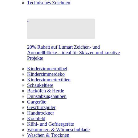
Technisches Zeichnen
20% Rabatt auf Lumart Zeichen- und
Aquarellblöcke – ideal für Skizzen und kreative
Projekte
Kinderzimmermöbel
Kinderzimmerdeko
Kinderzimmertextilien
Schaukeltiere
Backöfen & Herde
Dunstabzugshauben
Gargeräte
Geschirrspüler
Handtrockner
Kochfeld
Kühl- und Gefriergeräte
Vakuumier- & Wärmeschublade
Waschen & Trocknen