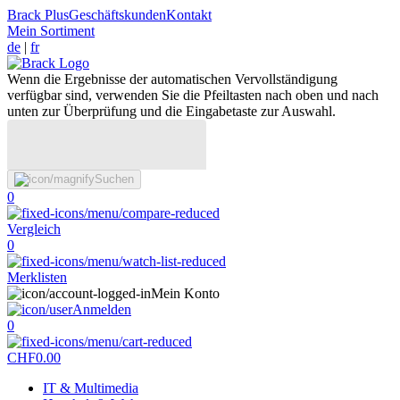
Brack Plus
Geschäftskunden
Kontakt
Mein Sortiment
de
|
fr
Wenn die Ergebnisse der automatischen Vervollständigung
verfügbar sind, verwenden Sie die Pfeiltasten nach oben und nach
unten zur Überprüfung und die Eingabetaste zur Auswahl.
Suchen
0
Vergleich
0
Merklisten
Mein Konto
Anmelden
0
CHF
0.00
IT & Multimedia