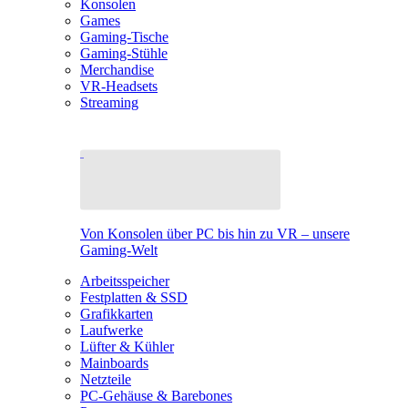
Konsolen
Games
Gaming-Tische
Gaming-Stühle
Merchandise
VR-Headsets
Streaming
Von Konsolen über PC bis hin zu VR – unsere
Gaming-Welt
Arbeitsspeicher
Festplatten & SSD
Grafikkarten
Laufwerke
Lüfter & Kühler
Mainboards
Netzteile
PC-Gehäuse & Barebones