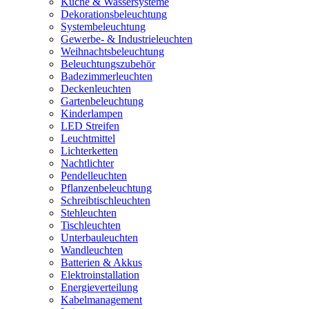
Küche & Wassersysteme
Dekorationsbeleuchtung
Systembeleuchtung
Gewerbe- & Industrieleuchten
Weihnachtsbeleuchtung
Beleuchtungszubehör
Badezimmerleuchten
Deckenleuchten
Gartenbeleuchtung
Kinderlampen
LED Streifen
Leuchtmittel
Lichterketten
Nachtlichter
Pendelleuchten
Pflanzenbeleuchtung
Schreibtischleuchten
Stehleuchten
Tischleuchten
Unterbauleuchten
Wandleuchten
Batterien & Akkus
Elektroinstallation
Energieverteilung
Kabelmanagement