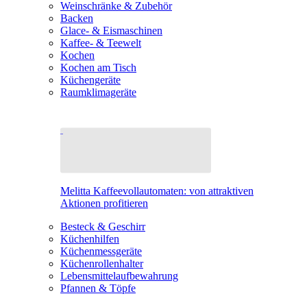
Weinschränke & Zubehör
Backen
Glace- & Eismaschinen
Kaffee- & Teewelt
Kochen
Kochen am Tisch
Küchengeräte
Raumklimageräte
Melitta Kaffeevollautomaten: von attraktiven
Aktionen profitieren
Besteck & Geschirr
Küchenhilfen
Küchenmessgeräte
Küchenrollenhalter
Lebensmittelaufbewahrung
Pfannen & Töpfe