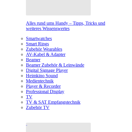
Alles rund ums Handy – Tipps, Tricks und
weiteres Wissenswertes
Smartwatches
Smart Rings
Zubehör Wearables
AV-Kabel & Adapter
Beamer
Beamer Zubehör & Leinwände
Digital Signage Player
Heimkino Sound
Medientechnik
Player & Recorder
Professional Display
TV
TV & SAT Empfangstechnik
Zubehör TV