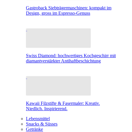
Gastroback Siebträgermaschinen: kompakt im
Design, gross im Espresso-Genuss
Swiss Diamond: hochwertiges Kochgeschirr mit
diamantverstärkter Antihaftbeschichtung
Kawaii Filzstifte & Fasermaler: Kreativ.
Niedlich. Inspirierend.
Lebensmittel
Snacks & Süsses
Getränke