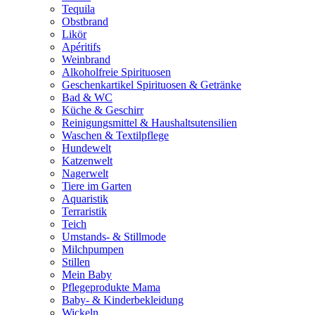
Tequila
Obstbrand
Likör
Apéritifs
Weinbrand
Alkoholfreie Spirituosen
Geschenkartikel Spirituosen & Getränke
Bad & WC
Küche & Geschirr
Reinigungsmittel & Haushaltsutensilien
Waschen & Textilpflege
Hundewelt
Katzenwelt
Nagerwelt
Tiere im Garten
Aquaristik
Terraristik
Teich
Umstands- & Stillmode
Milchpumpen
Stillen
Mein Baby
Pflegeprodukte Mama
Baby- & Kinderbekleidung
Wickeln