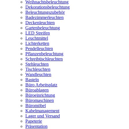
Weihnachtsbeleuchtung
Dekorationsbeleuchtung
Beleuchtungszubehör
Badezimmerleuchten
Deckenleuchten
Gartenbeleuchtung
LED Streifen
Leuchtmittel
Lichterketten
Pendelleuchten
Pflanzenbeleuchtung
Schreibtischleuchten
Stehleuchten
Tischleuchten
Wandleuchten
Basteln
Büro Arbeitsplatz
Büroablagen
Büroeinrichtung
Büromaschinen
Büromöbel
Kabelmanagement
Lager und Versand
Papeterie
Präsentation