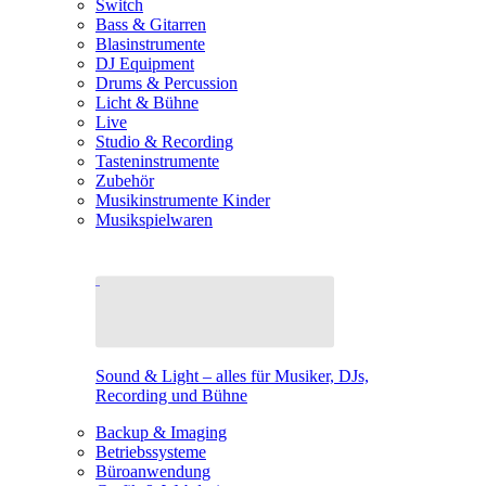
Switch
Bass & Gitarren
Blasinstrumente
DJ Equipment
Drums & Percussion
Licht & Bühne
Live
Studio & Recording
Tasteninstrumente
Zubehör
Musikinstrumente Kinder
Musikspielwaren
Sound & Light – alles für Musiker, DJs,
Recording und Bühne
Backup & Imaging
Betriebssysteme
Büroanwendung