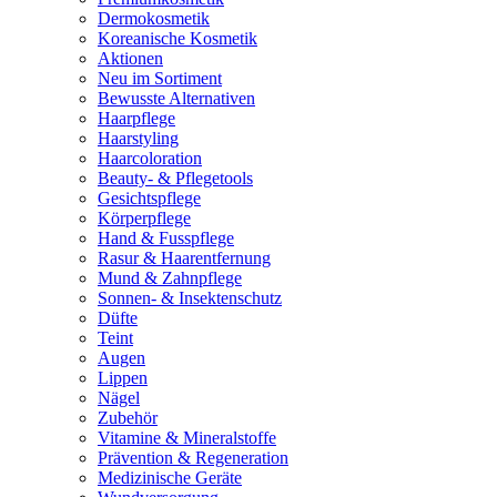
Dermokosmetik
Koreanische Kosmetik
Aktionen
Neu im Sortiment
Bewusste Alternativen
Haarpflege
Haarstyling
Haarcoloration
Beauty- & Pflegetools
Gesichtspflege
Körperpflege
Hand & Fusspflege
Rasur & Haarentfernung
Mund & Zahnpflege
Sonnen- & Insektenschutz
Düfte
Teint
Augen
Lippen
Nägel
Zubehör
Vitamine & Mineralstoffe
Prävention & Regeneration
Medizinische Geräte