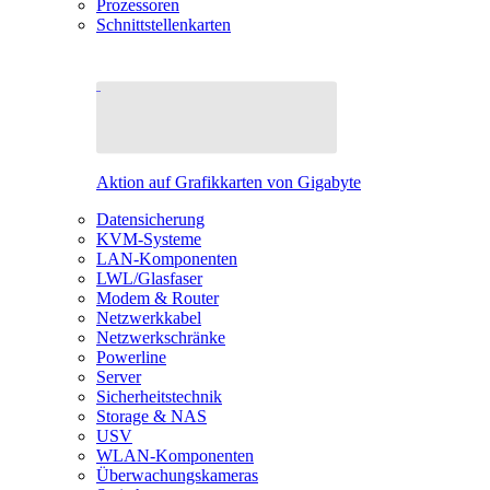
Prozessoren
Schnittstellenkarten
Aktion auf Grafikkarten von Gigabyte
Datensicherung
KVM-Systeme
LAN-Komponenten
LWL/Glasfaser
Modem & Router
Netzwerkkabel
Netzwerkschränke
Powerline
Server
Sicherheitstechnik
Storage & NAS
USV
WLAN-Komponenten
Überwachungskameras