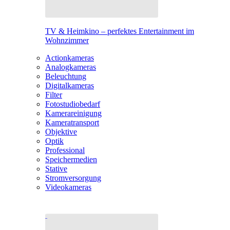
TV & Heimkino – perfektes Entertainment im
Wohnzimmer
Actionkameras
Analogkameras
Beleuchtung
Digitalkameras
Filter
Fotostudiobedarf
Kamerareinigung
Kameratransport
Objektive
Optik
Professional
Speichermedien
Stative
Stromversorgung
Videokameras