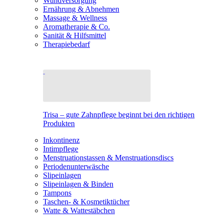
Wundversorgung
Ernährung & Abnehmen
Massage & Wellness
Aromatherapie & Co.
Sanität & Hilfsmittel
Therapiebedarf
Trisa – gute Zahnpflege beginnt bei den richtigen
Produkten
Inkontinenz
Intimpflege
Menstruationstassen & Menstruationsdiscs
Periodenunterwäsche
Slipeinlagen
Slipeinlagen & Binden
Tampons
Taschen- & Kosmetiktücher
Watte & Wattestäbchen