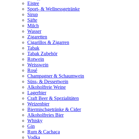
Eistee
Sport- & Wellnessgetränke
Sirup
Säfte
Milch
Wasser
Zigaretten
Cigarillos & Zigarren
Tabak
Tabak Zubehör
Rotwein
Weisswein
Rosé
Champagner & Schaumwein
Süss- & Dessertwein
Alkoholfreie Weine
Lagerbier
Craft Beer & Spezialitäten
Weizenbier
Biermischgetränke & Cider
Alkoholfreies Bier
Whisky
Gin
Rum & Cachaça
Vodka