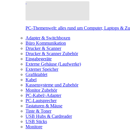
PC-Themenwelt: alles rund um Computer, Laptops & Z
Adapter & Switchboxen
Büro Kommunikation
Drucker & Scanner
Drucker & Scanner Zubehör
Eingabegeräte
Externe Gehäuse (Laufwerke)
Externer Speicher
Grafiktablet
Kabel
Kassensysteme und Zubehör
Monitor Zubehör
PC-Kabel/-Adapter
PC-Lautsprecher
Tastaturen & Mäuse
Tinte & Toner
USB Hubs & Cardreader
USB Sticks
Monitore