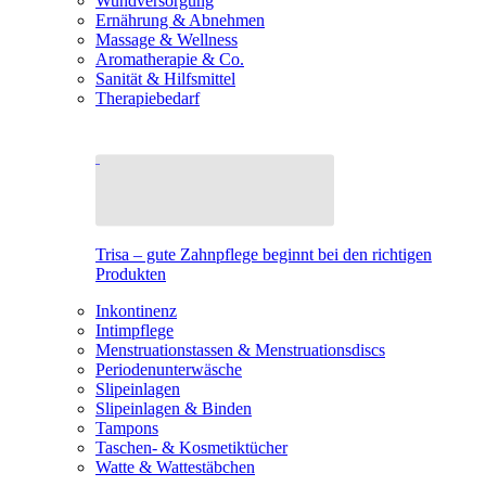
Wundversorgung
Ernährung & Abnehmen
Massage & Wellness
Aromatherapie & Co.
Sanität & Hilfsmittel
Therapiebedarf
Trisa – gute Zahnpflege beginnt bei den richtigen
Produkten
Inkontinenz
Intimpflege
Menstruationstassen & Menstruationsdiscs
Periodenunterwäsche
Slipeinlagen
Slipeinlagen & Binden
Tampons
Taschen- & Kosmetiktücher
Watte & Wattestäbchen