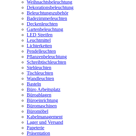
Weihnachtsbeleuchtung
Dekorationsbeleuchtung
Beleuchtungszubehör
Badezimmerleuchten
Deckenleuchten
Gartenbeleuchtung
LED Streifen
Leuchtmittel
Lichterketten
Pendelleuchten
Pflanzenbeleuchtung
Schreibtischleuchten
Stehleuchten
Tischleuchten
Wandleuchten
Basteln
Büro Arbeitsplatz
Büroablagen
Büroeinrichtung
Büromaschinen
Büromöbel
Kabelmanagement
Lager und Versand
Papeterie
Präsentation