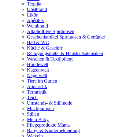
Tequila
Obstbrand
Likör
Apéritifs
Weinbrand
Alkoholfreie Spirituosen
Geschenkartikel Spirituosen & Getränke
Bad & WC
Küche & Geschirr
Reinigungsmittel & Haushaltsutensilien
Waschen & Textilpflege
Hundewelt
Katzenwelt
Nagerwelt
Tiere im Garten
Aquaristik
Terraristik
Teich
Umstands- & Stillmode
Milchpumpen
Stillen
Mein Baby
Pflegeprodukte Mama
Baby- & Kinderbekleidung
Wickeln