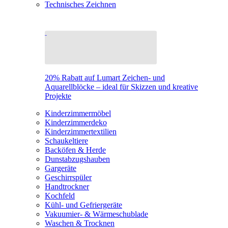
Technisches Zeichnen
20% Rabatt auf Lumart Zeichen- und
Aquarellblöcke – ideal für Skizzen und kreative
Projekte
Kinderzimmermöbel
Kinderzimmerdeko
Kinderzimmertextilien
Schaukeltiere
Backöfen & Herde
Dunstabzugshauben
Gargeräte
Geschirrspüler
Handtrockner
Kochfeld
Kühl- und Gefriergeräte
Vakuumier- & Wärmeschublade
Waschen & Trocknen