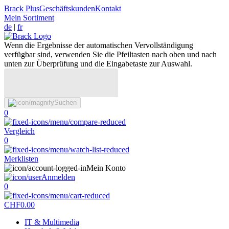
Brack Plus
Geschäftskunden
Kontakt
Mein Sortiment
de
|
fr
Wenn die Ergebnisse der automatischen Vervollständigung
verfügbar sind, verwenden Sie die Pfeiltasten nach oben und nach
unten zur Überprüfung und die Eingabetaste zur Auswahl.
Suchen
0
Vergleich
0
Merklisten
Mein Konto
Anmelden
0
CHF
0.00
IT & Multimedia