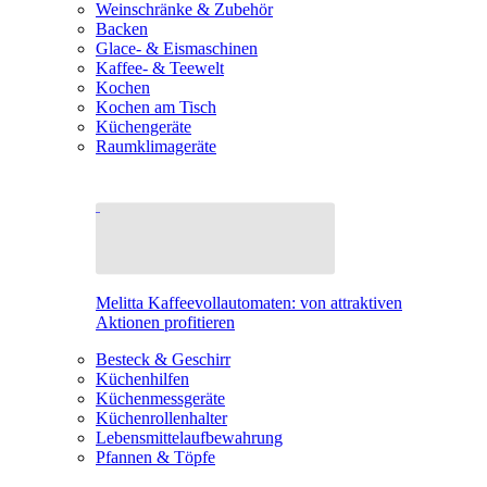
Weinschränke & Zubehör
Backen
Glace- & Eismaschinen
Kaffee- & Teewelt
Kochen
Kochen am Tisch
Küchengeräte
Raumklimageräte
Melitta Kaffeevollautomaten: von attraktiven
Aktionen profitieren
Besteck & Geschirr
Küchenhilfen
Küchenmessgeräte
Küchenrollenhalter
Lebensmittelaufbewahrung
Pfannen & Töpfe