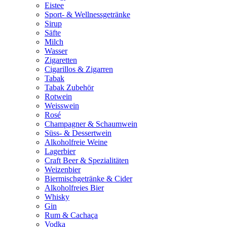
Eistee
Sport- & Wellnessgetränke
Sirup
Säfte
Milch
Wasser
Zigaretten
Cigarillos & Zigarren
Tabak
Tabak Zubehör
Rotwein
Weisswein
Rosé
Champagner & Schaumwein
Süss- & Dessertwein
Alkoholfreie Weine
Lagerbier
Craft Beer & Spezialitäten
Weizenbier
Biermischgetränke & Cider
Alkoholfreies Bier
Whisky
Gin
Rum & Cachaça
Vodka