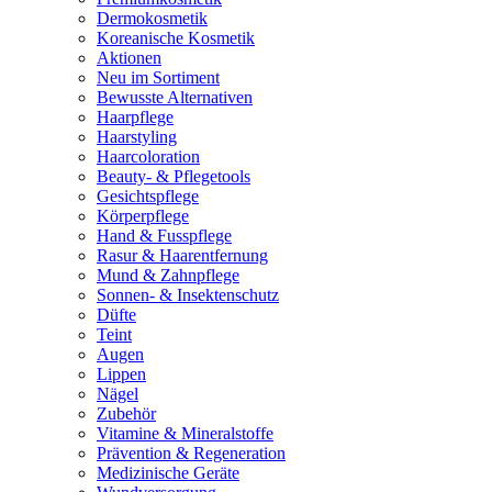
Dermokosmetik
Koreanische Kosmetik
Aktionen
Neu im Sortiment
Bewusste Alternativen
Haarpflege
Haarstyling
Haarcoloration
Beauty- & Pflegetools
Gesichtspflege
Körperpflege
Hand & Fusspflege
Rasur & Haarentfernung
Mund & Zahnpflege
Sonnen- & Insektenschutz
Düfte
Teint
Augen
Lippen
Nägel
Zubehör
Vitamine & Mineralstoffe
Prävention & Regeneration
Medizinische Geräte