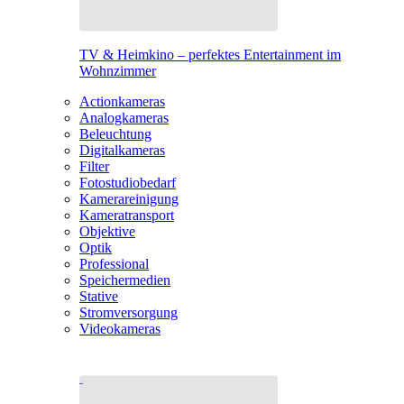
TV & Heimkino – perfektes Entertainment im
Wohnzimmer
Actionkameras
Analogkameras
Beleuchtung
Digitalkameras
Filter
Fotostudiobedarf
Kamerareinigung
Kameratransport
Objektive
Optik
Professional
Speichermedien
Stative
Stromversorgung
Videokameras