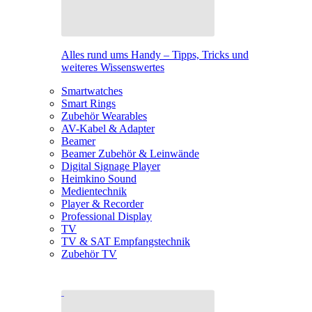
Alles rund ums Handy – Tipps, Tricks und
weiteres Wissenswertes
Smartwatches
Smart Rings
Zubehör Wearables
AV-Kabel & Adapter
Beamer
Beamer Zubehör & Leinwände
Digital Signage Player
Heimkino Sound
Medientechnik
Player & Recorder
Professional Display
TV
TV & SAT Empfangstechnik
Zubehör TV