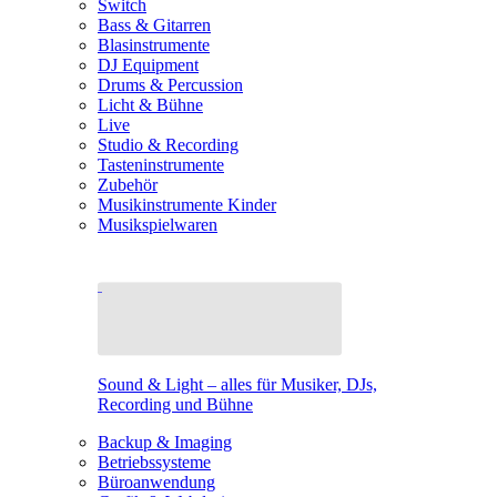
Switch
Bass & Gitarren
Blasinstrumente
DJ Equipment
Drums & Percussion
Licht & Bühne
Live
Studio & Recording
Tasteninstrumente
Zubehör
Musikinstrumente Kinder
Musikspielwaren
Sound & Light – alles für Musiker, DJs,
Recording und Bühne
Backup & Imaging
Betriebssysteme
Büroanwendung