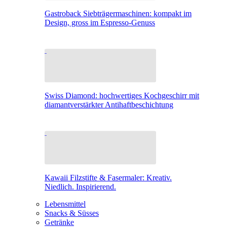
Gastroback Siebträgermaschinen: kompakt im
Design, gross im Espresso-Genuss
Swiss Diamond: hochwertiges Kochgeschirr mit
diamantverstärkter Antihaftbeschichtung
Kawaii Filzstifte & Fasermaler: Kreativ.
Niedlich. Inspirierend.
Lebensmittel
Snacks & Süsses
Getränke