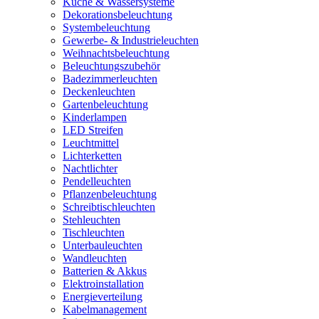
Küche & Wassersysteme
Dekorationsbeleuchtung
Systembeleuchtung
Gewerbe- & Industrieleuchten
Weihnachtsbeleuchtung
Beleuchtungszubehör
Badezimmerleuchten
Deckenleuchten
Gartenbeleuchtung
Kinderlampen
LED Streifen
Leuchtmittel
Lichterketten
Nachtlichter
Pendelleuchten
Pflanzenbeleuchtung
Schreibtischleuchten
Stehleuchten
Tischleuchten
Unterbauleuchten
Wandleuchten
Batterien & Akkus
Elektroinstallation
Energieverteilung
Kabelmanagement