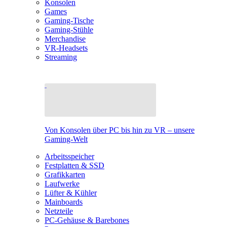
Konsolen
Games
Gaming-Tische
Gaming-Stühle
Merchandise
VR-Headsets
Streaming
Von Konsolen über PC bis hin zu VR – unsere
Gaming-Welt
Arbeitsspeicher
Festplatten & SSD
Grafikkarten
Laufwerke
Lüfter & Kühler
Mainboards
Netzteile
PC-Gehäuse & Barebones