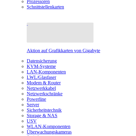
Prozessoren
Schnittstellenkarten
Aktion auf Grafikkarten von Gigabyte
Datensicherung
KVM-Systeme
LAN-Komponenten
LWL/Glasfaser
Modem & Router
Netzwerkkabel
Netzwerkschränke
Powerline
Server
Sicherheitstechnik
Storage & NAS
USV
WLAN-Komponenten
Überwachungskameras