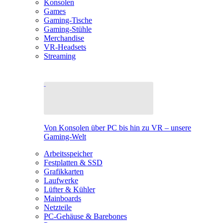
Konsolen
Games
Gaming-Tische
Gaming-Stühle
Merchandise
VR-Headsets
Streaming
Von Konsolen über PC bis hin zu VR – unsere
Gaming-Welt
Arbeitsspeicher
Festplatten & SSD
Grafikkarten
Laufwerke
Lüfter & Kühler
Mainboards
Netzteile
PC-Gehäuse & Barebones