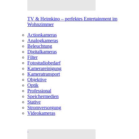
TV & Heimkino – perfektes Entertainment im
Wohnzimmer
Actionkameras
Analogkameras
Beleuchtung
Digitalkameras
Filter
Fotostudiobedarf
Kamerareinigung
Kameratransport
Objektive
Optik
Professional
Speichermedien
Stative
Stromversorgung
Videokameras