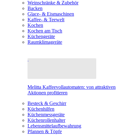
Weinschränke & Zubehör
Backen
Glace- & Eismaschinen
Kaffee- & Teewelt
Kochen
Kochen am Tisch
Küchengeräte
Raumklimageräte
Melitta Kaffeevollautomaten: von attraktiven
Aktionen profitieren
Besteck & Geschirr
Küchenhilfen
Küchenmessgeräte
Küchenrollenhalter
Lebensmittelaufbewahrung
Pfannen & Töpfe