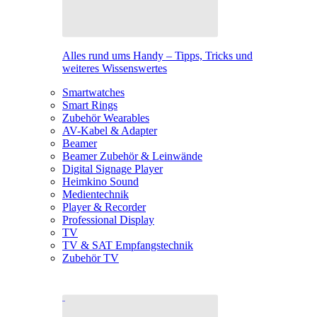
Alles rund ums Handy – Tipps, Tricks und
weiteres Wissenswertes
Smartwatches
Smart Rings
Zubehör Wearables
AV-Kabel & Adapter
Beamer
Beamer Zubehör & Leinwände
Digital Signage Player
Heimkino Sound
Medientechnik
Player & Recorder
Professional Display
TV
TV & SAT Empfangstechnik
Zubehör TV