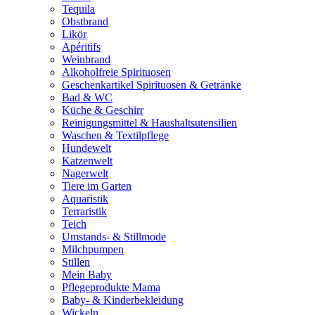
Tequila
Obstbrand
Likör
Apéritifs
Weinbrand
Alkoholfreie Spirituosen
Geschenkartikel Spirituosen & Getränke
Bad & WC
Küche & Geschirr
Reinigungsmittel & Haushaltsutensilien
Waschen & Textilpflege
Hundewelt
Katzenwelt
Nagerwelt
Tiere im Garten
Aquaristik
Terraristik
Teich
Umstands- & Stillmode
Milchpumpen
Stillen
Mein Baby
Pflegeprodukte Mama
Baby- & Kinderbekleidung
Wickeln