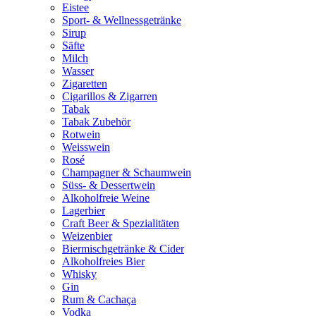
Eistee
Sport- & Wellnessgetränke
Sirup
Säfte
Milch
Wasser
Zigaretten
Cigarillos & Zigarren
Tabak
Tabak Zubehör
Rotwein
Weisswein
Rosé
Champagner & Schaumwein
Süss- & Dessertwein
Alkoholfreie Weine
Lagerbier
Craft Beer & Spezialitäten
Weizenbier
Biermischgetränke & Cider
Alkoholfreies Bier
Whisky
Gin
Rum & Cachaça
Vodka