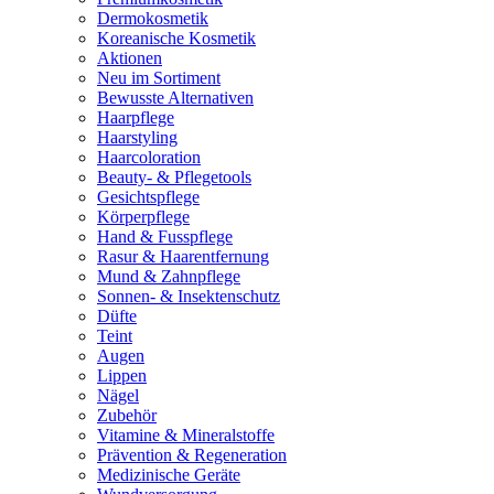
Dermokosmetik
Koreanische Kosmetik
Aktionen
Neu im Sortiment
Bewusste Alternativen
Haarpflege
Haarstyling
Haarcoloration
Beauty- & Pflegetools
Gesichtspflege
Körperpflege
Hand & Fusspflege
Rasur & Haarentfernung
Mund & Zahnpflege
Sonnen- & Insektenschutz
Düfte
Teint
Augen
Lippen
Nägel
Zubehör
Vitamine & Mineralstoffe
Prävention & Regeneration
Medizinische Geräte