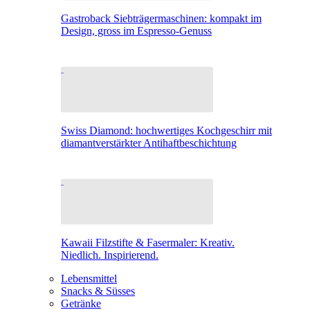
Gastroback Siebträgermaschinen: kompakt im
Design, gross im Espresso-Genuss
Swiss Diamond: hochwertiges Kochgeschirr mit
diamantverstärkter Antihaftbeschichtung
Kawaii Filzstifte & Fasermaler: Kreativ.
Niedlich. Inspirierend.
Lebensmittel
Snacks & Süsses
Getränke