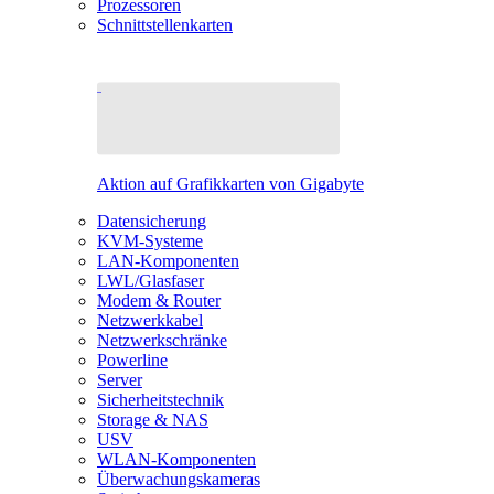
Prozessoren
Schnittstellenkarten
Aktion auf Grafikkarten von Gigabyte
Datensicherung
KVM-Systeme
LAN-Komponenten
LWL/Glasfaser
Modem & Router
Netzwerkkabel
Netzwerkschränke
Powerline
Server
Sicherheitstechnik
Storage & NAS
USV
WLAN-Komponenten
Überwachungskameras