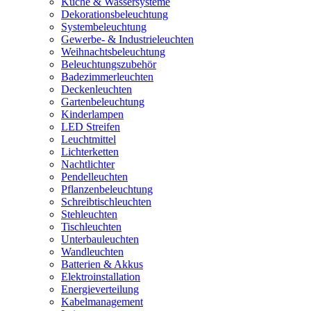
Küche & Wassersysteme
Dekorationsbeleuchtung
Systembeleuchtung
Gewerbe- & Industrieleuchten
Weihnachtsbeleuchtung
Beleuchtungszubehör
Badezimmerleuchten
Deckenleuchten
Gartenbeleuchtung
Kinderlampen
LED Streifen
Leuchtmittel
Lichterketten
Nachtlichter
Pendelleuchten
Pflanzenbeleuchtung
Schreibtischleuchten
Stehleuchten
Tischleuchten
Unterbauleuchten
Wandleuchten
Batterien & Akkus
Elektroinstallation
Energieverteilung
Kabelmanagement