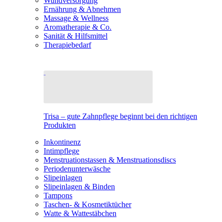
Wundversorgung
Ernährung & Abnehmen
Massage & Wellness
Aromatherapie & Co.
Sanität & Hilfsmittel
Therapiebedarf
Trisa – gute Zahnpflege beginnt bei den richtigen
Produkten
Inkontinenz
Intimpflege
Menstruationstassen & Menstruationsdiscs
Periodenunterwäsche
Slipeinlagen
Slipeinlagen & Binden
Tampons
Taschen- & Kosmetiktücher
Watte & Wattestäbchen