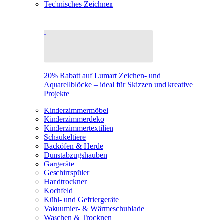
Technisches Zeichnen
20% Rabatt auf Lumart Zeichen- und
Aquarellblöcke – ideal für Skizzen und kreative
Projekte
Kinderzimmermöbel
Kinderzimmerdeko
Kinderzimmertextilien
Schaukeltiere
Backöfen & Herde
Dunstabzugshauben
Gargeräte
Geschirrspüler
Handtrockner
Kochfeld
Kühl- und Gefriergeräte
Vakuumier- & Wärmeschublade
Waschen & Trocknen