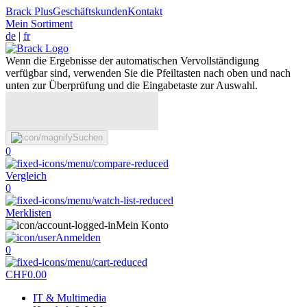
Brack Plus
Geschäftskunden
Kontakt
Mein Sortiment
de
|
fr
Wenn die Ergebnisse der automatischen Vervollständigung
verfügbar sind, verwenden Sie die Pfeiltasten nach oben und nach
unten zur Überprüfung und die Eingabetaste zur Auswahl.
Suchen
0
Vergleich
0
Merklisten
Mein Konto
Anmelden
0
CHF
0.00
IT & Multimedia