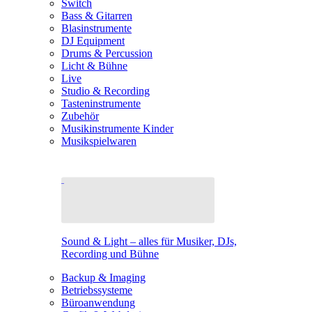
Switch
Bass & Gitarren
Blasinstrumente
DJ Equipment
Drums & Percussion
Licht & Bühne
Live
Studio & Recording
Tasteninstrumente
Zubehör
Musikinstrumente Kinder
Musikspielwaren
Sound & Light – alles für Musiker, DJs,
Recording und Bühne
Backup & Imaging
Betriebssysteme
Büroanwendung