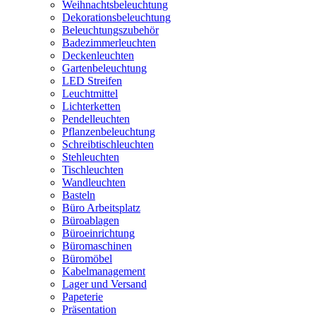
Weihnachtsbeleuchtung
Dekorationsbeleuchtung
Beleuchtungszubehör
Badezimmerleuchten
Deckenleuchten
Gartenbeleuchtung
LED Streifen
Leuchtmittel
Lichterketten
Pendelleuchten
Pflanzenbeleuchtung
Schreibtischleuchten
Stehleuchten
Tischleuchten
Wandleuchten
Basteln
Büro Arbeitsplatz
Büroablagen
Büroeinrichtung
Büromaschinen
Büromöbel
Kabelmanagement
Lager und Versand
Papeterie
Präsentation