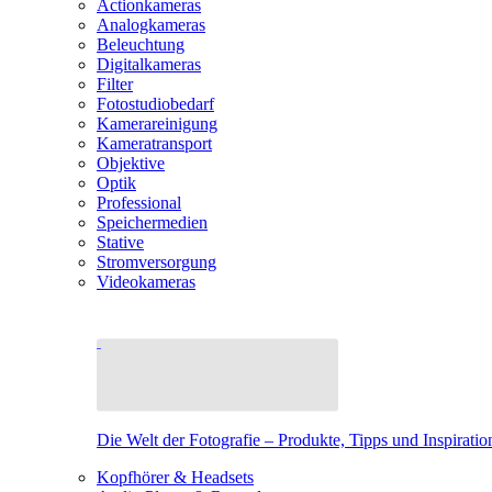
Actionkameras
Analogkameras
Beleuchtung
Digitalkameras
Filter
Fotostudiobedarf
Kamerareinigung
Kameratransport
Objektive
Optik
Professional
Speichermedien
Stative
Stromversorgung
Videokameras
Die Welt der Fotografie – Produkte, Tipps und Inspiratio
Kopfhörer & Headsets