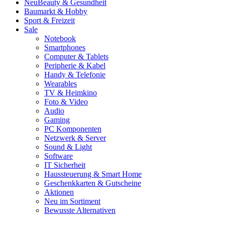
Neu
Beauty & Gesundheit
Baumarkt & Hobby
Sport & Freizeit
Sale
Notebook
Smartphones
Computer & Tablets
Peripherie & Kabel
Handy & Telefonie
Wearables
TV & Heimkino
Foto & Video
Audio
Gaming
PC Komponenten
Netzwerk & Server
Sound & Light
Software
IT Sicherheit
Haussteuerung & Smart Home
Geschenkkarten & Gutscheine
Aktionen
Neu im Sortiment
Bewusste Alternativen