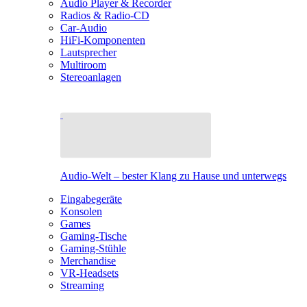
Audio Player & Recorder
Radios & Radio-CD
Car-Audio
HiFi-Komponenten
Lautsprecher
Multiroom
Stereoanlagen
Audio-Welt – bester Klang zu Hause und unterwegs
Eingabegeräte
Konsolen
Games
Gaming-Tische
Gaming-Stühle
Merchandise
VR-Headsets
Streaming