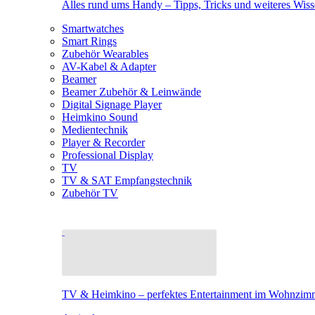
Alles rund ums Handy – Tipps, Tricks und weiteres Wis
Smartwatches
Smart Rings
Zubehör Wearables
AV-Kabel & Adapter
Beamer
Beamer Zubehör & Leinwände
Digital Signage Player
Heimkino Sound
Medientechnik
Player & Recorder
Professional Display
TV
TV & SAT Empfangstechnik
Zubehör TV
TV & Heimkino – perfektes Entertainment im Wohnzim