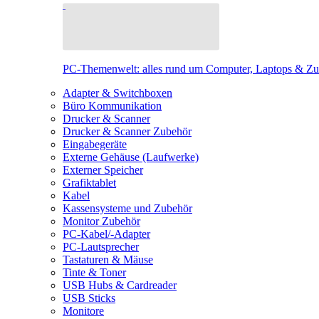
PC-Themenwelt: alles rund um Computer, Laptops & Z
Adapter & Switchboxen
Büro Kommunikation
Drucker & Scanner
Drucker & Scanner Zubehör
Eingabegeräte
Externe Gehäuse (Laufwerke)
Externer Speicher
Grafiktablet
Kabel
Kassensysteme und Zubehör
Monitor Zubehör
PC-Kabel/-Adapter
PC-Lautsprecher
Tastaturen & Mäuse
Tinte & Toner
USB Hubs & Cardreader
USB Sticks
Monitore