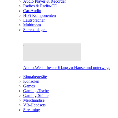
Audio Player & Recorder
Radios & Radio-CD
Car-Audio
HiFi-Komponenten
Lautsprecher
Multiroom
Stereoanlagen
Audio-Welt – bester Klang zu Hause und unterwegs
Eingabegeräte
Konsolen
Games
Gaming-Tische
Gaming-Stühle
Merchandise
VR-Headsets
Streaming