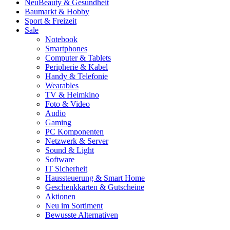
Neu
Beauty & Gesundheit
Baumarkt & Hobby
Sport & Freizeit
Sale
Notebook
Smartphones
Computer & Tablets
Peripherie & Kabel
Handy & Telefonie
Wearables
TV & Heimkino
Foto & Video
Audio
Gaming
PC Komponenten
Netzwerk & Server
Sound & Light
Software
IT Sicherheit
Haussteuerung & Smart Home
Geschenkkarten & Gutscheine
Aktionen
Neu im Sortiment
Bewusste Alternativen