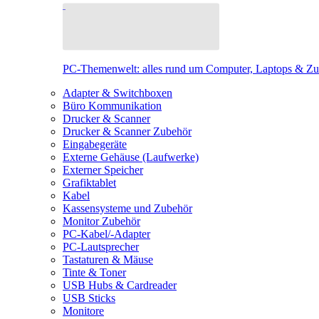
PC-Themenwelt: alles rund um Computer, Laptops & Z
Adapter & Switchboxen
Büro Kommunikation
Drucker & Scanner
Drucker & Scanner Zubehör
Eingabegeräte
Externe Gehäuse (Laufwerke)
Externer Speicher
Grafiktablet
Kabel
Kassensysteme und Zubehör
Monitor Zubehör
PC-Kabel/-Adapter
PC-Lautsprecher
Tastaturen & Mäuse
Tinte & Toner
USB Hubs & Cardreader
USB Sticks
Monitore