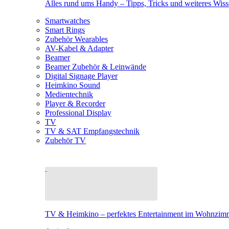
Alles rund ums Handy – Tipps, Tricks und weiteres Wis
Smartwatches
Smart Rings
Zubehör Wearables
AV-Kabel & Adapter
Beamer
Beamer Zubehör & Leinwände
Digital Signage Player
Heimkino Sound
Medientechnik
Player & Recorder
Professional Display
TV
TV & SAT Empfangstechnik
Zubehör TV
TV & Heimkino – perfektes Entertainment im Wohnzim