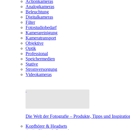
Actionkameras
Analogkameras
Beleuchtung
Digitalkameras
Filter
Fotostudiobedarf
Kamerareinigung
Kameratransport
Objektive
Optik
Professional
Speichermedien
Stative
Stromversorgung
Videokameras
Die Welt der Fotografie – Produkte, Tipps und Inspiratio
Kopfhörer & Headsets