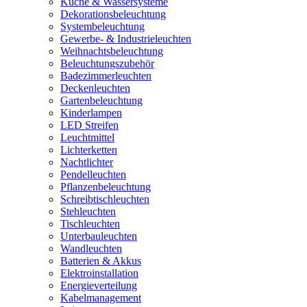
Küche & Wassersysteme
Dekorationsbeleuchtung
Systembeleuchtung
Gewerbe- & Industrieleuchten
Weihnachtsbeleuchtung
Beleuchtungszubehör
Badezimmerleuchten
Deckenleuchten
Gartenbeleuchtung
Kinderlampen
LED Streifen
Leuchtmittel
Lichterketten
Nachtlichter
Pendelleuchten
Pflanzenbeleuchtung
Schreibtischleuchten
Stehleuchten
Tischleuchten
Unterbauleuchten
Wandleuchten
Batterien & Akkus
Elektroinstallation
Energieverteilung
Kabelmanagement