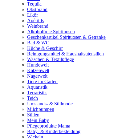
Tequila
Obstbrand
Likör
Apéritifs
Weinbrand
Alkoholfreie Spirituosen
Geschenkartikel Spirituosen & Getränke
Bad & WC
Küche & Geschirr
Reinigungsmittel & Haushaltsutensilien
Waschen & Textilpflege
Hundewelt
Katzenwelt
Nagerwelt
Tiere im Garten
Aquaristik
Terraristik
Teich
Umstands- & Stillmode
Milchpumpen
Stillen
Mein Baby
Pflegeprodukte Mama
Baby- & Kinderbekleidung
Wickeln