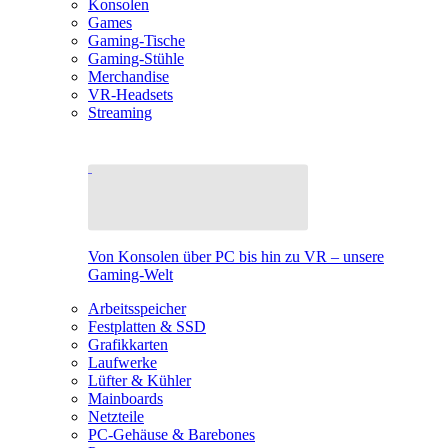
Konsolen
Games
Gaming-Tische
Gaming-Stühle
Merchandise
VR-Headsets
Streaming
Von Konsolen über PC bis hin zu VR – unsere
Gaming-Welt
Arbeitsspeicher
Festplatten & SSD
Grafikkarten
Laufwerke
Lüfter & Kühler
Mainboards
Netzteile
PC-Gehäuse & Barebones