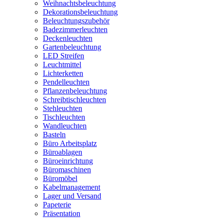
Weihnachtsbeleuchtung
Dekorationsbeleuchtung
Beleuchtungszubehör
Badezimmerleuchten
Deckenleuchten
Gartenbeleuchtung
LED Streifen
Leuchtmittel
Lichterketten
Pendelleuchten
Pflanzenbeleuchtung
Schreibtischleuchten
Stehleuchten
Tischleuchten
Wandleuchten
Basteln
Büro Arbeitsplatz
Büroablagen
Büroeinrichtung
Büromaschinen
Büromöbel
Kabelmanagement
Lager und Versand
Papeterie
Präsentation