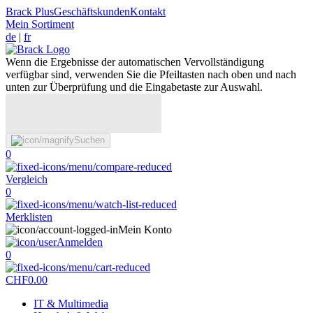
Brack Plus
Geschäftskunden
Kontakt
Mein Sortiment
de
|
fr
Wenn die Ergebnisse der automatischen Vervollständigung
verfügbar sind, verwenden Sie die Pfeiltasten nach oben und nach
unten zur Überprüfung und die Eingabetaste zur Auswahl.
Suchen
0
Vergleich
0
Merklisten
Mein Konto
Anmelden
0
CHF
0.00
IT & Multimedia