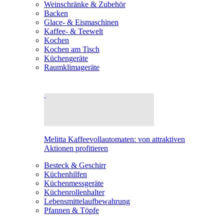
Weinschränke & Zubehör
Backen
Glace- & Eismaschinen
Kaffee- & Teewelt
Kochen
Kochen am Tisch
Küchengeräte
Raumklimageräte
Melitta Kaffeevollautomaten: von attraktiven
Aktionen profitieren
Besteck & Geschirr
Küchenhilfen
Küchenmessgeräte
Küchenrollenhalter
Lebensmittelaufbewahrung
Pfannen & Töpfe