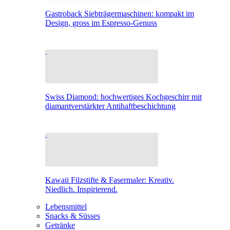
Gastroback Siebträgermaschinen: kompakt im
Design, gross im Espresso-Genuss
Swiss Diamond: hochwertiges Kochgeschirr mit
diamantverstärkter Antihaftbeschichtung
Kawaii Filzstifte & Fasermaler: Kreativ.
Niedlich. Inspirierend.
Lebensmittel
Snacks & Süsses
Getränke