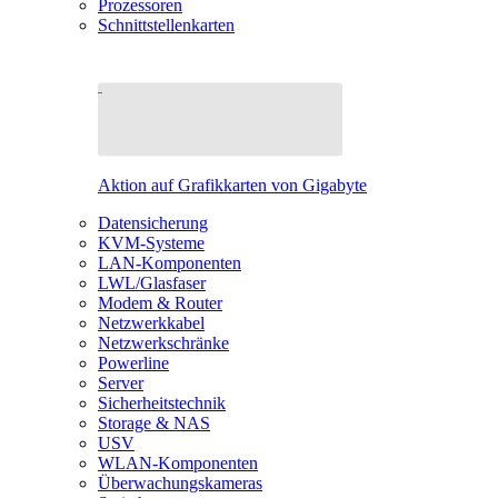
Prozessoren
Schnittstellenkarten
Aktion auf Grafikkarten von Gigabyte
Datensicherung
KVM-Systeme
LAN-Komponenten
LWL/Glasfaser
Modem & Router
Netzwerkkabel
Netzwerkschränke
Powerline
Server
Sicherheitstechnik
Storage & NAS
USV
WLAN-Komponenten
Überwachungskameras