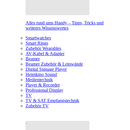
Alles rund ums Handy – Tipps, Tricks und
weiteres Wissenswertes
Smartwatches
Smart Rings
Zubehör Wearables
AV-Kabel & Adapter
Beamer
Beamer Zubehör & Leinwände
Digital Signage Player
Heimkino Sound
Medientechnik
Player & Recorder
Professional Display
TV
TV & SAT Empfangstechnik
Zubehör TV