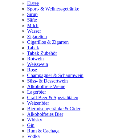
Eistee
Sport- & Wellnessgetränke
Sirup
Säfte
Milch
Wasser
Zigaretten
Cigarillos & Zigarren
Tabak
Tabak Zubehör
Rotwein
Weisswein
Rosé
Champagner & Schaumwein
Süss- & Dessertwein
Alkoholfreie Weine
Lagerbier
Craft Beer & Spezialitäten
Weizenbier
Biermischgetränke & Cider
Alkoholfreies Bier
Whisky
Gin
Rum & Cachaça
Vodka