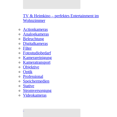
TV & Heimkino – perfektes Entertainment im
Wohnzimmer
Actionkameras
Analogkameras
Beleuchtung
Digitalkameras
Filter
Fotostudiobedarf
Kamerareinigung
Kameratransport
Objektive
Optik
Professional
Speichermedien
Stative
Stromversorgung
Videokameras