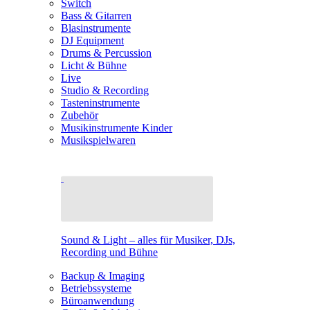
Switch
Bass & Gitarren
Blasinstrumente
DJ Equipment
Drums & Percussion
Licht & Bühne
Live
Studio & Recording
Tasteninstrumente
Zubehör
Musikinstrumente Kinder
Musikspielwaren
Sound & Light – alles für Musiker, DJs,
Recording und Bühne
Backup & Imaging
Betriebssysteme
Büroanwendung