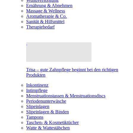
Wundversorgung
Ernährung & Abnehmen
Massage & Wellness
Aromatherapie & Co.
Sanität & Hilfsmittel
Therapiebedarf
Trisa – gute Zahnpflege beginnt bei den richtigen
Produkten
Inkontinenz
Intimpflege
Menstruationstassen & Menstruationsdiscs
Periodenunterwäsche
Slipeinlagen
Slipeinlagen & Binden
Tampons
Taschen- & Kosmetiktücher
Watte & Wattestäbchen