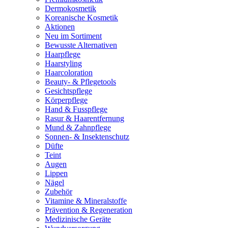
Dermokosmetik
Koreanische Kosmetik
Aktionen
Neu im Sortiment
Bewusste Alternativen
Haarpflege
Haarstyling
Haarcoloration
Beauty- & Pflegetools
Gesichtspflege
Körperpflege
Hand & Fusspflege
Rasur & Haarentfernung
Mund & Zahnpflege
Sonnen- & Insektenschutz
Düfte
Teint
Augen
Lippen
Nägel
Zubehör
Vitamine & Mineralstoffe
Prävention & Regeneration
Medizinische Geräte