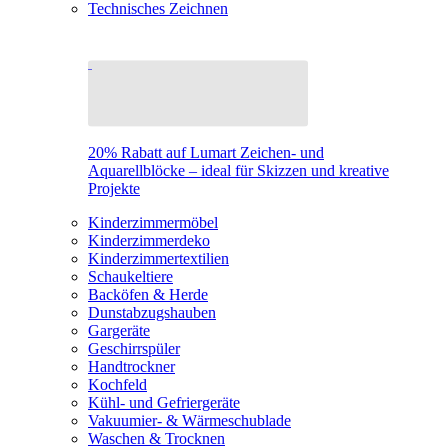
Technisches Zeichnen
20% Rabatt auf Lumart Zeichen- und
Aquarellblöcke – ideal für Skizzen und kreative
Projekte
Kinderzimmermöbel
Kinderzimmerdeko
Kinderzimmertextilien
Schaukeltiere
Backöfen & Herde
Dunstabzugshauben
Gargeräte
Geschirrspüler
Handtrockner
Kochfeld
Kühl- und Gefriergeräte
Vakuumier- & Wärmeschublade
Waschen & Trocknen