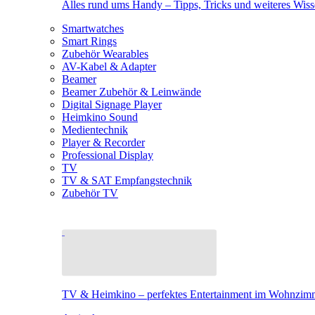
Alles rund ums Handy – Tipps, Tricks und weiteres Wis
Smartwatches
Smart Rings
Zubehör Wearables
AV-Kabel & Adapter
Beamer
Beamer Zubehör & Leinwände
Digital Signage Player
Heimkino Sound
Medientechnik
Player & Recorder
Professional Display
TV
TV & SAT Empfangstechnik
Zubehör TV
TV & Heimkino – perfektes Entertainment im Wohnzim