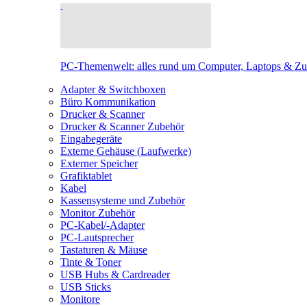
PC-Themenwelt: alles rund um Computer, Laptops & Z
Adapter & Switchboxen
Büro Kommunikation
Drucker & Scanner
Drucker & Scanner Zubehör
Eingabegeräte
Externe Gehäuse (Laufwerke)
Externer Speicher
Grafiktablet
Kabel
Kassensysteme und Zubehör
Monitor Zubehör
PC-Kabel/-Adapter
PC-Lautsprecher
Tastaturen & Mäuse
Tinte & Toner
USB Hubs & Cardreader
USB Sticks
Monitore