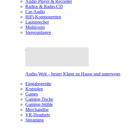
Audio Player & Recorder
Radios & Radio-CD
Car-Audio
HiFi-Komponenten
Lautsprecher
Multiroom
Stereoanlagen
Audio-Welt – bester Klang zu Hause und unterwegs
Eingabegeräte
Konsolen
Games
Gaming-Tische
Gaming-Stühle
Merchandise
VR-Headsets
Streaming