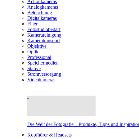
Actionkameras
Analogkameras
Beleuchtung
Digitalkameras
Filter
Fotostudiobedarf
Kamerareinigung
Kameratransport
Objektive
Optik
Professional
Speichermedien
Stative
Stromversorgung
Videokameras
Die Welt der Fotografie – Produkte, Tipps und Inspiratio
Kopfhörer & Headsets