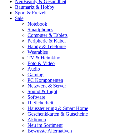
Neu
Beauty & Gesundheit
Baumarkt & Hobby
Sport & Freizeit
Sale
Notebook
Smartphones
Computer & Tablets
Peripherie & Kabel
Handy & Telefonie
Wearables
TV & Heimkino
Foto & Video
Audio
Gaming
PC Komponenten
Netzwerk & Server
Sound & Light
Software
IT Sicherheit
Haussteuerung & Smart Home
Geschenkkarten & Gutscheine
Aktionen
Neu im Sortiment
Bewusste Alternativen