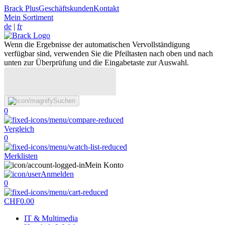
Brack Plus
Geschäftskunden
Kontakt
Mein Sortiment
de
|
fr
Wenn die Ergebnisse der automatischen Vervollständigung
verfügbar sind, verwenden Sie die Pfeiltasten nach oben und nach
unten zur Überprüfung und die Eingabetaste zur Auswahl.
Suchen
0
Vergleich
0
Merklisten
Mein Konto
Anmelden
0
CHF
0.00
IT & Multimedia