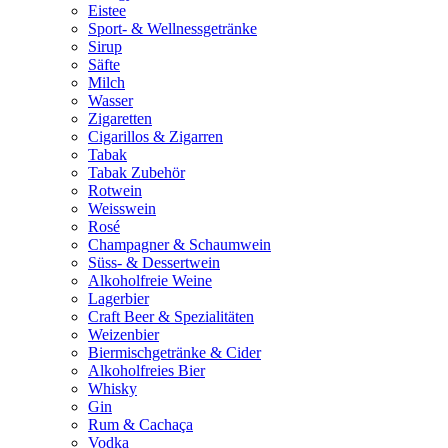
Eistee
Sport- & Wellnessgetränke
Sirup
Säfte
Milch
Wasser
Zigaretten
Cigarillos & Zigarren
Tabak
Tabak Zubehör
Rotwein
Weisswein
Rosé
Champagner & Schaumwein
Süss- & Dessertwein
Alkoholfreie Weine
Lagerbier
Craft Beer & Spezialitäten
Weizenbier
Biermischgetränke & Cider
Alkoholfreies Bier
Whisky
Gin
Rum & Cachaça
Vodka