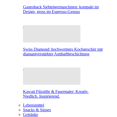
Gastroback Siebträgermaschinen: kompakt im
Design, gross im Espresso-Genuss
Swiss Diamond: hochwertiges Kochgeschirr mit
diamantverstärkter Antihaftbeschichtung
Kawaii Filzstifte & Fasermaler: Kreativ.
Niedlich. Inspirierend.
Lebensmittel
Snacks & Süsses
Getränke