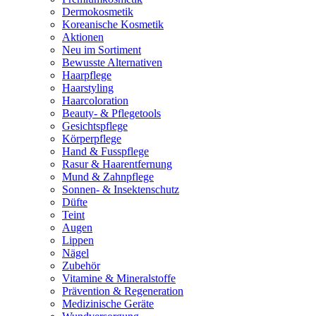
Dermokosmetik
Koreanische Kosmetik
Aktionen
Neu im Sortiment
Bewusste Alternativen
Haarpflege
Haarstyling
Haarcoloration
Beauty- & Pflegetools
Gesichtspflege
Körperpflege
Hand & Fusspflege
Rasur & Haarentfernung
Mund & Zahnpflege
Sonnen- & Insektenschutz
Düfte
Teint
Augen
Lippen
Nägel
Zubehör
Vitamine & Mineralstoffe
Prävention & Regeneration
Medizinische Geräte