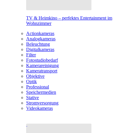
TV & Heimkino – perfektes Entertainment im
Wohnzimmer
Actionkameras
Analogkameras
Beleuchtung
Digitalkameras
Filter
Fotostudiobedarf
Kamerareinigung
Kameratransport
Objektive
Optik
Professional
Speichermedien
Stative
Stromversorgung
Videokameras