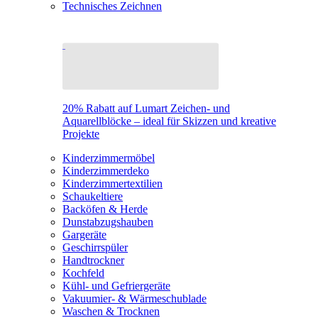
Technisches Zeichnen
20% Rabatt auf Lumart Zeichen- und
Aquarellblöcke – ideal für Skizzen und kreative
Projekte
Kinderzimmermöbel
Kinderzimmerdeko
Kinderzimmertextilien
Schaukeltiere
Backöfen & Herde
Dunstabzugshauben
Gargeräte
Geschirrspüler
Handtrockner
Kochfeld
Kühl- und Gefriergeräte
Vakuumier- & Wärmeschublade
Waschen & Trocknen