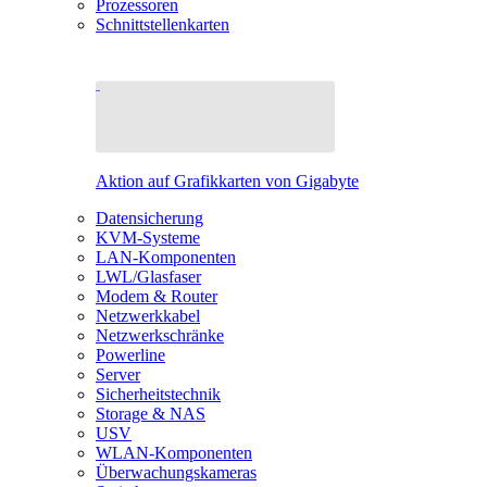
Prozessoren
Schnittstellenkarten
Aktion auf Grafikkarten von Gigabyte
Datensicherung
KVM-Systeme
LAN-Komponenten
LWL/Glasfaser
Modem & Router
Netzwerkkabel
Netzwerkschränke
Powerline
Server
Sicherheitstechnik
Storage & NAS
USV
WLAN-Komponenten
Überwachungskameras