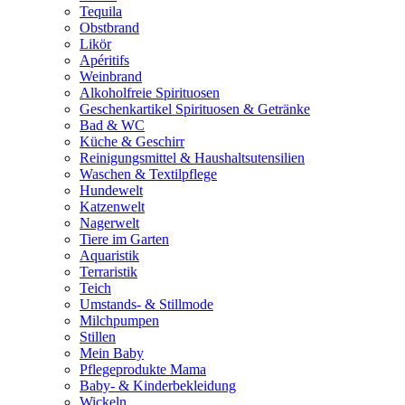
Tequila
Obstbrand
Likör
Apéritifs
Weinbrand
Alkoholfreie Spirituosen
Geschenkartikel Spirituosen & Getränke
Bad & WC
Küche & Geschirr
Reinigungsmittel & Haushaltsutensilien
Waschen & Textilpflege
Hundewelt
Katzenwelt
Nagerwelt
Tiere im Garten
Aquaristik
Terraristik
Teich
Umstands- & Stillmode
Milchpumpen
Stillen
Mein Baby
Pflegeprodukte Mama
Baby- & Kinderbekleidung
Wickeln