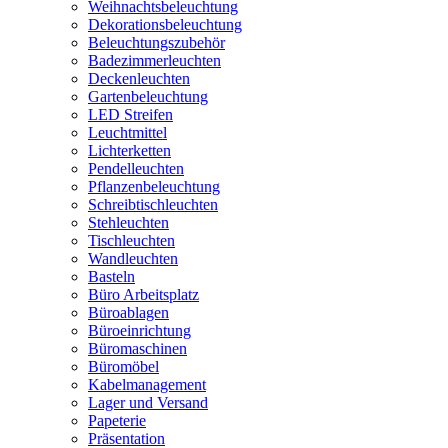
Weihnachtsbeleuchtung
Dekorationsbeleuchtung
Beleuchtungszubehör
Badezimmerleuchten
Deckenleuchten
Gartenbeleuchtung
LED Streifen
Leuchtmittel
Lichterketten
Pendelleuchten
Pflanzenbeleuchtung
Schreibtischleuchten
Stehleuchten
Tischleuchten
Wandleuchten
Basteln
Büro Arbeitsplatz
Büroablagen
Büroeinrichtung
Büromaschinen
Büromöbel
Kabelmanagement
Lager und Versand
Papeterie
Präsentation