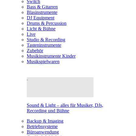
Switch
Bass & Gitarren
Blasinstrumente
DJ Equipment
Drums & Percussion
Licht & Bühne
Live
Studio & Recording
Tasteninstrumente
Zubehör
Musikinstrumente Kinder
Musikspielwaren
Sound & Light – alles für Musiker, DJs,
Recording und Bühne
Backup & Imaging
Betriebssysteme
Büroanwendung