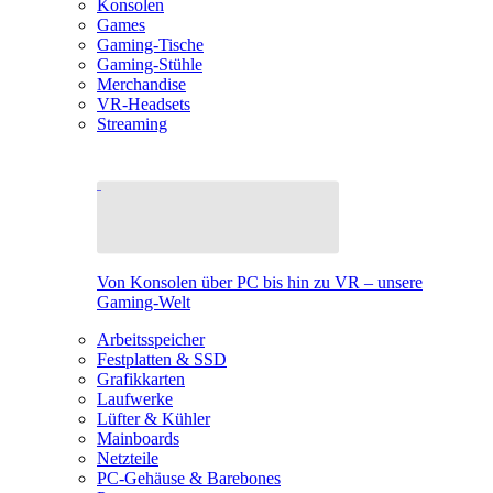
Konsolen
Games
Gaming-Tische
Gaming-Stühle
Merchandise
VR-Headsets
Streaming
Von Konsolen über PC bis hin zu VR – unsere
Gaming-Welt
Arbeitsspeicher
Festplatten & SSD
Grafikkarten
Laufwerke
Lüfter & Kühler
Mainboards
Netzteile
PC-Gehäuse & Barebones