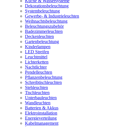
Küche & Wassersysteme
Dekorationsbeleuchtung
Systembeleuchtung
Gewerbe- & Industrieleuchten
Weihnachtsbeleuchtung
Beleuchtungszubehör
Badezimmerleuchten
Deckenleuchten
Gartenbeleuchtung
Kinderlampen
LED Streifen
Leuchtmittel
Lichterketten
Nachtlichter
Pendelleuchten
Pflanzenbeleuchtung
Schreibtischleuchten
Stehleuchten
Tischleuchten
Unterbauleuchten
Wandleuchten
Batterien & Akkus
Elektroinstallation
Energieverteilung
Kabelmanagement