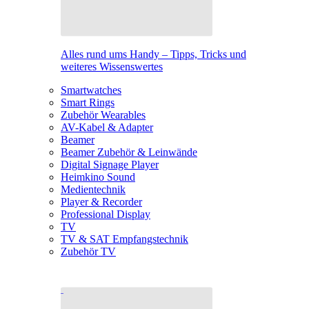
Alles rund ums Handy – Tipps, Tricks und
weiteres Wissenswertes
Smartwatches
Smart Rings
Zubehör Wearables
AV-Kabel & Adapter
Beamer
Beamer Zubehör & Leinwände
Digital Signage Player
Heimkino Sound
Medientechnik
Player & Recorder
Professional Display
TV
TV & SAT Empfangstechnik
Zubehör TV