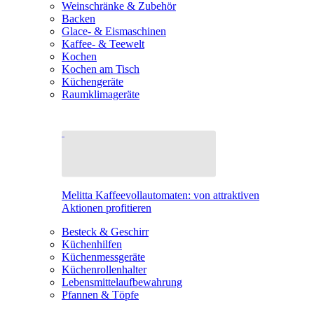
Weinschränke & Zubehör
Backen
Glace- & Eismaschinen
Kaffee- & Teewelt
Kochen
Kochen am Tisch
Küchengeräte
Raumklimageräte
Melitta Kaffeevollautomaten: von attraktiven
Aktionen profitieren
Besteck & Geschirr
Küchenhilfen
Küchenmessgeräte
Küchenrollenhalter
Lebensmittelaufbewahrung
Pfannen & Töpfe