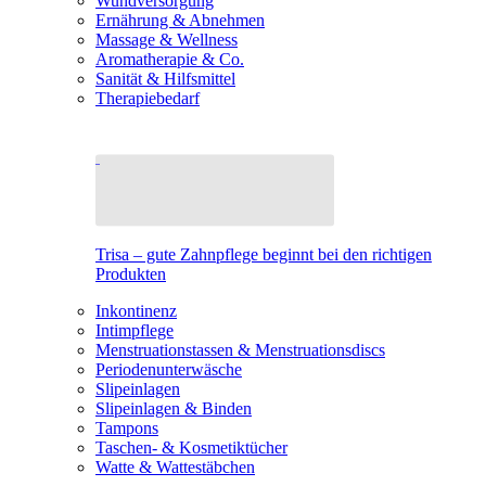
Wundversorgung
Ernährung & Abnehmen
Massage & Wellness
Aromatherapie & Co.
Sanität & Hilfsmittel
Therapiebedarf
Trisa – gute Zahnpflege beginnt bei den richtigen
Produkten
Inkontinenz
Intimpflege
Menstruationstassen & Menstruationsdiscs
Periodenunterwäsche
Slipeinlagen
Slipeinlagen & Binden
Tampons
Taschen- & Kosmetiktücher
Watte & Wattestäbchen