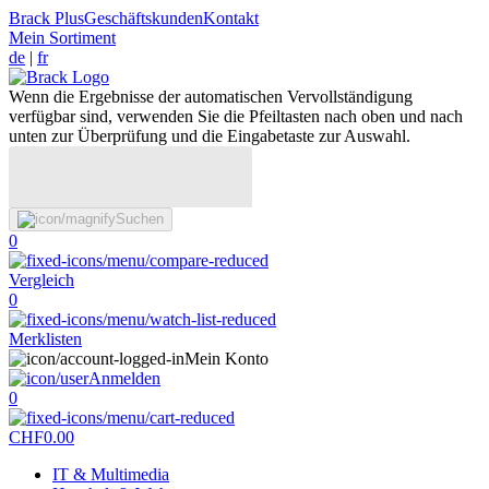
Brack Plus
Geschäftskunden
Kontakt
Mein Sortiment
de
|
fr
Wenn die Ergebnisse der automatischen Vervollständigung
verfügbar sind, verwenden Sie die Pfeiltasten nach oben und nach
unten zur Überprüfung und die Eingabetaste zur Auswahl.
Suchen
0
Vergleich
0
Merklisten
Mein Konto
Anmelden
0
CHF
0.00
IT & Multimedia