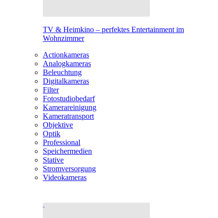
TV & Heimkino – perfektes Entertainment im
Wohnzimmer
Actionkameras
Analogkameras
Beleuchtung
Digitalkameras
Filter
Fotostudiobedarf
Kamerareinigung
Kameratransport
Objektive
Optik
Professional
Speichermedien
Stative
Stromversorgung
Videokameras