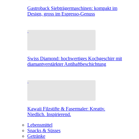
Gastroback Siebträgermaschinen: kompakt im
Design, gross im Espresso-Genuss
Swiss Diamond: hochwertiges Kochgeschirr mit
diamantverstärkter Antihaftbeschichtung
Kawaii Filzstifte & Fasermaler: Kreativ.
Niedlich. Inspirierend.
Lebensmittel
Snacks & Süsses
Getränke