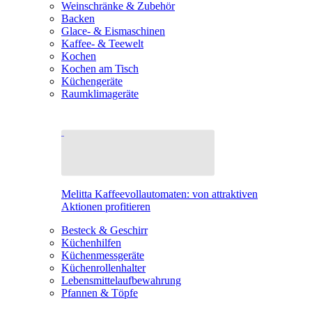
Weinschränke & Zubehör
Backen
Glace- & Eismaschinen
Kaffee- & Teewelt
Kochen
Kochen am Tisch
Küchengeräte
Raumklimageräte
Melitta Kaffeevollautomaten: von attraktiven
Aktionen profitieren
Besteck & Geschirr
Küchenhilfen
Küchenmessgeräte
Küchenrollenhalter
Lebensmittelaufbewahrung
Pfannen & Töpfe