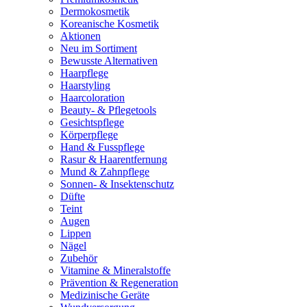
Dermokosmetik
Koreanische Kosmetik
Aktionen
Neu im Sortiment
Bewusste Alternativen
Haarpflege
Haarstyling
Haarcoloration
Beauty- & Pflegetools
Gesichtspflege
Körperpflege
Hand & Fusspflege
Rasur & Haarentfernung
Mund & Zahnpflege
Sonnen- & Insektenschutz
Düfte
Teint
Augen
Lippen
Nägel
Zubehör
Vitamine & Mineralstoffe
Prävention & Regeneration
Medizinische Geräte