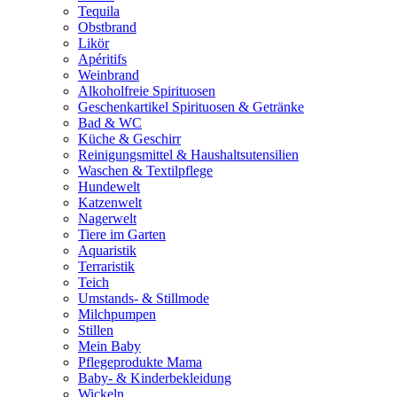
Tequila
Obstbrand
Likör
Apéritifs
Weinbrand
Alkoholfreie Spirituosen
Geschenkartikel Spirituosen & Getränke
Bad & WC
Küche & Geschirr
Reinigungsmittel & Haushaltsutensilien
Waschen & Textilpflege
Hundewelt
Katzenwelt
Nagerwelt
Tiere im Garten
Aquaristik
Terraristik
Teich
Umstands- & Stillmode
Milchpumpen
Stillen
Mein Baby
Pflegeprodukte Mama
Baby- & Kinderbekleidung
Wickeln