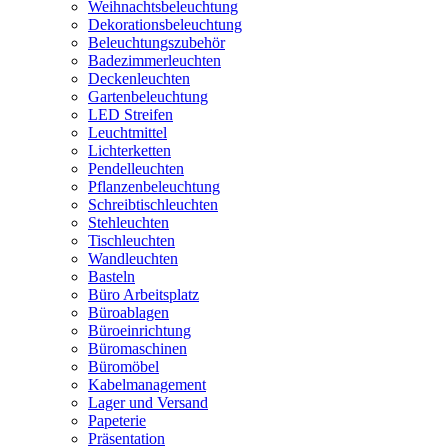
Weihnachtsbeleuchtung
Dekorationsbeleuchtung
Beleuchtungszubehör
Badezimmerleuchten
Deckenleuchten
Gartenbeleuchtung
LED Streifen
Leuchtmittel
Lichterketten
Pendelleuchten
Pflanzenbeleuchtung
Schreibtischleuchten
Stehleuchten
Tischleuchten
Wandleuchten
Basteln
Büro Arbeitsplatz
Büroablagen
Büroeinrichtung
Büromaschinen
Büromöbel
Kabelmanagement
Lager und Versand
Papeterie
Präsentation