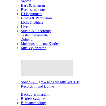
Switch
Bass & Gitarren
Blasinstrumente
DJ Equipment
Drums & Percussion
Licht & Bühne
Live
Studio & Recording
Tasteninstrumente
Zubehör
Musikinstrumente Kinder
Musikspielwaren
Sound & Light – alles für Musiker, DJs,
Recording und Bühne
Backup & Imaging
Betriebssysteme
Büroanwendung