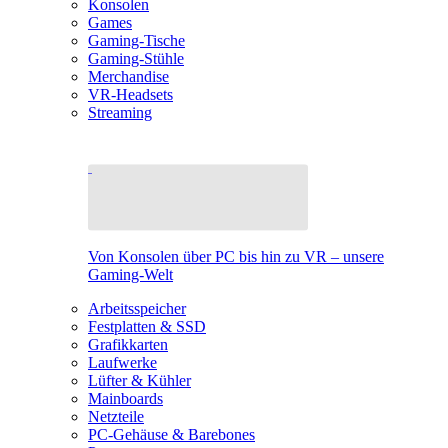
Konsolen
Games
Gaming-Tische
Gaming-Stühle
Merchandise
VR-Headsets
Streaming
Von Konsolen über PC bis hin zu VR – unsere
Gaming-Welt
Arbeitsspeicher
Festplatten & SSD
Grafikkarten
Laufwerke
Lüfter & Kühler
Mainboards
Netzteile
PC-Gehäuse & Barebones