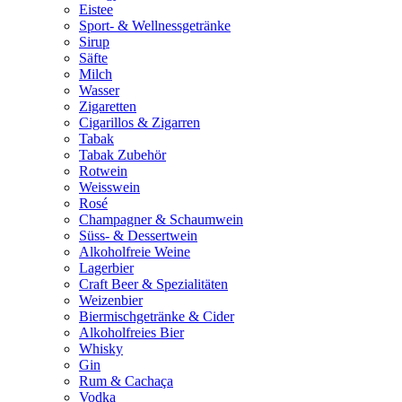
Eistee
Sport- & Wellnessgetränke
Sirup
Säfte
Milch
Wasser
Zigaretten
Cigarillos & Zigarren
Tabak
Tabak Zubehör
Rotwein
Weisswein
Rosé
Champagner & Schaumwein
Süss- & Dessertwein
Alkoholfreie Weine
Lagerbier
Craft Beer & Spezialitäten
Weizenbier
Biermischgetränke & Cider
Alkoholfreies Bier
Whisky
Gin
Rum & Cachaça
Vodka