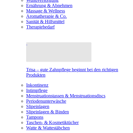
Wundversorgung
Ernährung & Abnehmen
Massage & Wellness
Aromatherapie & Co.
Sanität & Hilfsmittel
Therapiebedarf
Trisa – gute Zahnpflege beginnt bei den richtigen
Produkten
Inkontinenz
Intimpflege
Menstruationstassen & Menstruationsdiscs
Periodenunterwäsche
Slipeinlagen
Slipeinlagen & Binden
Tampons
Taschen- & Kosmetiktücher
Watte & Wattestäbchen