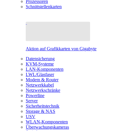
Prozessoren
Schnittstellenkarten
Aktion auf Grafikkarten von Gigabyte
Datensicherung
KVM-Systeme
LAN-Komponenten
LWL/Glasfaser
Modem & Router
Netzwerkkabel
Netzwerkschränke
Powerline
Server
Sicherheitstechnik
Storage & NAS
USV
WLAN-Komponenten
Überwachungskameras