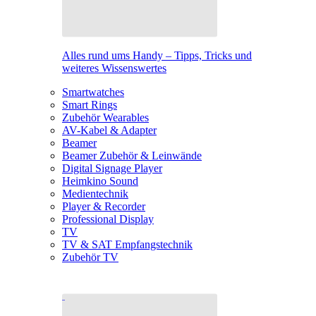
Alles rund ums Handy – Tipps, Tricks und
weiteres Wissenswertes
Smartwatches
Smart Rings
Zubehör Wearables
AV-Kabel & Adapter
Beamer
Beamer Zubehör & Leinwände
Digital Signage Player
Heimkino Sound
Medientechnik
Player & Recorder
Professional Display
TV
TV & SAT Empfangstechnik
Zubehör TV