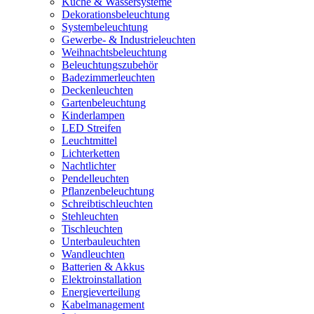
Küche & Wassersysteme
Dekorationsbeleuchtung
Systembeleuchtung
Gewerbe- & Industrieleuchten
Weihnachtsbeleuchtung
Beleuchtungszubehör
Badezimmerleuchten
Deckenleuchten
Gartenbeleuchtung
Kinderlampen
LED Streifen
Leuchtmittel
Lichterketten
Nachtlichter
Pendelleuchten
Pflanzenbeleuchtung
Schreibtischleuchten
Stehleuchten
Tischleuchten
Unterbauleuchten
Wandleuchten
Batterien & Akkus
Elektroinstallation
Energieverteilung
Kabelmanagement