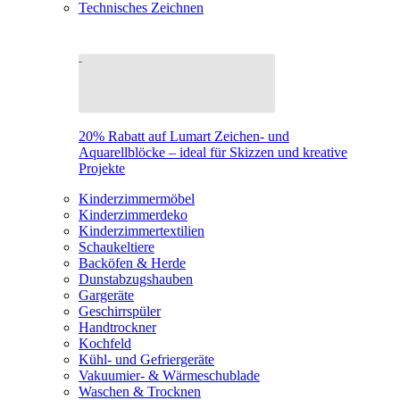
Technisches Zeichnen
20% Rabatt auf Lumart Zeichen- und
Aquarellblöcke – ideal für Skizzen und kreative
Projekte
Kinderzimmermöbel
Kinderzimmerdeko
Kinderzimmertextilien
Schaukeltiere
Backöfen & Herde
Dunstabzugshauben
Gargeräte
Geschirrspüler
Handtrockner
Kochfeld
Kühl- und Gefriergeräte
Vakuumier- & Wärmeschublade
Waschen & Trocknen