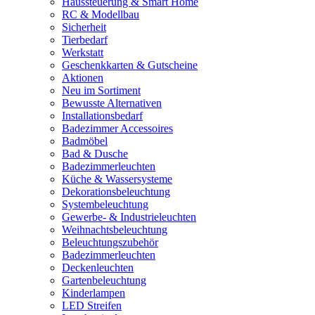
Haussteuerung & Smart Home
RC & Modellbau
Sicherheit
Tierbedarf
Werkstatt
Geschenkkarten & Gutscheine
Aktionen
Neu im Sortiment
Bewusste Alternativen
Installationsbedarf
Badezimmer Accessoires
Badmöbel
Bad & Dusche
Badezimmerleuchten
Küche & Wassersysteme
Dekorationsbeleuchtung
Systembeleuchtung
Gewerbe- & Industrieleuchten
Weihnachtsbeleuchtung
Beleuchtungszubehör
Badezimmerleuchten
Deckenleuchten
Gartenbeleuchtung
Kinderlampen
LED Streifen