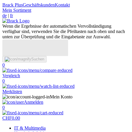
Brack Plus
Geschäftskunden
Kontakt
Mein Sortiment
de
|
fr
Wenn die Ergebnisse der automatischen Vervollständigung
verfügbar sind, verwenden Sie die Pfeiltasten nach oben und nach
unten zur Überprüfung und die Eingabetaste zur Auswahl.
Suchen
0
Vergleich
0
Merklisten
Mein Konto
Anmelden
0
CHF
0.00
IT & Multimedia