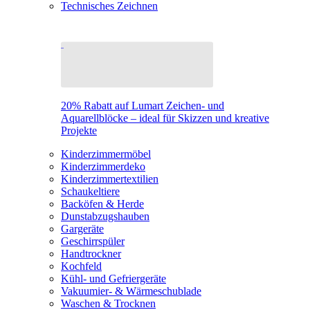
Technisches Zeichnen
20% Rabatt auf Lumart Zeichen- und
Aquarellblöcke – ideal für Skizzen und kreative
Projekte
Kinderzimmermöbel
Kinderzimmerdeko
Kinderzimmertextilien
Schaukeltiere
Backöfen & Herde
Dunstabzugshauben
Gargeräte
Geschirrspüler
Handtrockner
Kochfeld
Kühl- und Gefriergeräte
Vakuumier- & Wärmeschublade
Waschen & Trocknen