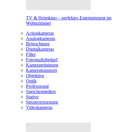
TV & Heimkino – perfektes Entertainment im
Wohnzimmer
Actionkameras
Analogkameras
Beleuchtung
Digitalkameras
Filter
Fotostudiobedarf
Kamerareinigung
Kameratransport
Objektive
Optik
Professional
Speichermedien
Stative
Stromversorgung
Videokameras