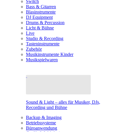
Switch
Bass & Gitarren
Blasinstrumente
DJ Equipment
Drums & Percussion
Licht & Bühne
Live
Studio & Recording
Tasteninstrumente
Zubehör
Musikinstrumente Kinder
Musikspielwaren
Sound & Light – alles für Musiker, DJs,
Recording und Bühne
Backup & Imaging
Betriebssysteme
Büroanwendung