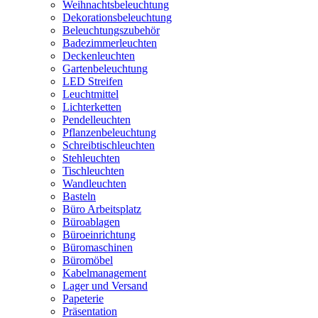
Weihnachtsbeleuchtung
Dekorationsbeleuchtung
Beleuchtungszubehör
Badezimmerleuchten
Deckenleuchten
Gartenbeleuchtung
LED Streifen
Leuchtmittel
Lichterketten
Pendelleuchten
Pflanzenbeleuchtung
Schreibtischleuchten
Stehleuchten
Tischleuchten
Wandleuchten
Basteln
Büro Arbeitsplatz
Büroablagen
Büroeinrichtung
Büromaschinen
Büromöbel
Kabelmanagement
Lager und Versand
Papeterie
Präsentation