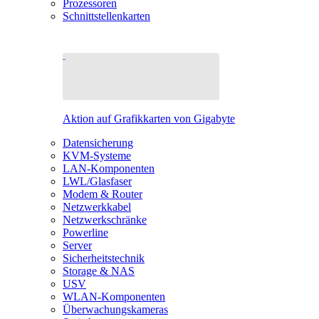
Prozessoren
Schnittstellenkarten
Aktion auf Grafikkarten von Gigabyte
Datensicherung
KVM-Systeme
LAN-Komponenten
LWL/Glasfaser
Modem & Router
Netzwerkkabel
Netzwerkschränke
Powerline
Server
Sicherheitstechnik
Storage & NAS
USV
WLAN-Komponenten
Überwachungskameras