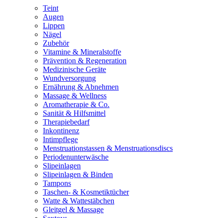
Teint
Augen
Lippen
Nägel
Zubehör
Vitamine & Mineralstoffe
Prävention & Regeneration
Medizinische Geräte
Wundversorgung
Ernährung & Abnehmen
Massage & Wellness
Aromatherapie & Co.
Sanität & Hilfsmittel
Therapiebedarf
Inkontinenz
Intimpflege
Menstruationstassen & Menstruationsdiscs
Periodenunterwäsche
Slipeinlagen
Slipeinlagen & Binden
Tampons
Taschen- & Kosmetiktücher
Watte & Wattestäbchen
Gleitgel & Massage