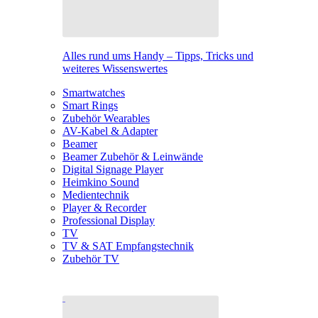
Alles rund ums Handy – Tipps, Tricks und
weiteres Wissenswertes
Smartwatches
Smart Rings
Zubehör Wearables
AV-Kabel & Adapter
Beamer
Beamer Zubehör & Leinwände
Digital Signage Player
Heimkino Sound
Medientechnik
Player & Recorder
Professional Display
TV
TV & SAT Empfangstechnik
Zubehör TV