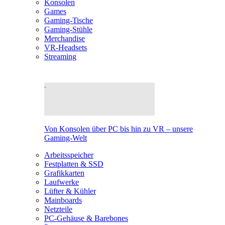
Konsolen
Games
Gaming-Tische
Gaming-Stühle
Merchandise
VR-Headsets
Streaming
Von Konsolen über PC bis hin zu VR – unsere
Gaming-Welt
Arbeitsspeicher
Festplatten & SSD
Grafikkarten
Laufwerke
Lüfter & Kühler
Mainboards
Netzteile
PC-Gehäuse & Barebones