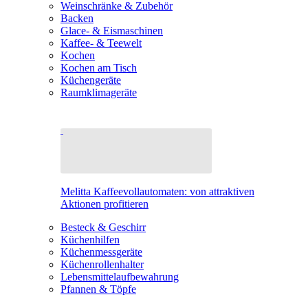
Weinschränke & Zubehör
Backen
Glace- & Eismaschinen
Kaffee- & Teewelt
Kochen
Kochen am Tisch
Küchengeräte
Raumklimageräte
Melitta Kaffeevollautomaten: von attraktiven
Aktionen profitieren
Besteck & Geschirr
Küchenhilfen
Küchenmessgeräte
Küchenrollenhalter
Lebensmittelaufbewahrung
Pfannen & Töpfe