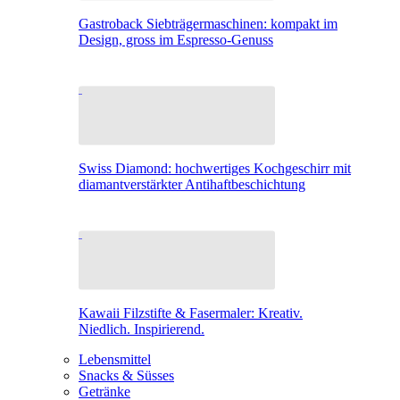
Gastroback Siebträgermaschinen: kompakt im
Design, gross im Espresso-Genuss
Swiss Diamond: hochwertiges Kochgeschirr mit
diamantverstärkter Antihaftbeschichtung
Kawaii Filzstifte & Fasermaler: Kreativ.
Niedlich. Inspirierend.
Lebensmittel
Snacks & Süsses
Getränke