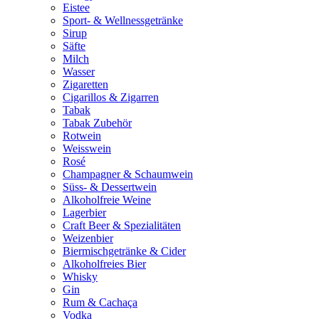
Eistee
Sport- & Wellnessgetränke
Sirup
Säfte
Milch
Wasser
Zigaretten
Cigarillos & Zigarren
Tabak
Tabak Zubehör
Rotwein
Weisswein
Rosé
Champagner & Schaumwein
Süss- & Dessertwein
Alkoholfreie Weine
Lagerbier
Craft Beer & Spezialitäten
Weizenbier
Biermischgetränke & Cider
Alkoholfreies Bier
Whisky
Gin
Rum & Cachaça
Vodka