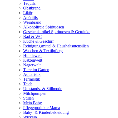
Tequila
Obstbrand
Likör
Apéritifs
Weinbrand
Alkoholfreie Spirituosen
Geschenkartikel Spirituosen & Getränke
Bad & WC
Küche & Geschirr
Reinigungsmittel & Haushaltsutensilien
Waschen & Textilpflege
Hundewelt
Katzenwelt
Nagerwelt
Tiere im Garten
Aquaristik
Terraristik
Teich
Umstands- & Stillmode
Milchpumpen
Stillen
Mein Baby
Pflegeprodukte Mama
Baby- & Kinderbekleidung
Wickeln